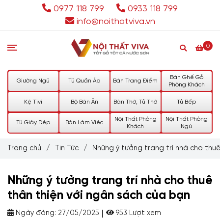
0977 118 799
0933 118 799
info@noithatviva.vn
0
Bàn Ghế Gỗ
Giường Ngủ
Tủ Quần Áo
Bàn Trang Điểm
Phòng Khách
Kệ Tivi
Bộ Bàn Ăn
Bàn Thờ, Tủ Thờ
Tủ Bếp
Nội Thất Phòng
Nội Thất Phòng
Tủ Giày Dép
Bàn Làm Việc
Khách
Ngủ
Trang chủ
/
Tin Tức
/
Những ý tưởng trang trí nhà cho thu
Những ý tưởng trang trí nhà cho thuê
thân thiện với ngân sách của bạn
Ngày đăng:
27/05/2025
953 Lượt xem