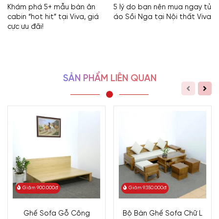
Khám phá 5+ mẫu bàn ăn
5 lý do bạn nên mua ngay tủ
cabin “hot hit” tại Viva, giá
áo Sồi Nga tại Nội thất Viva
cực ưu đãi!
SẢN PHẨM LIÊN QUAN
Giảm 900.000đ
Giảm 9.350.000đ
Ghế Sofa Gỗ Công
Bộ Bàn Ghế Sofa Chữ L