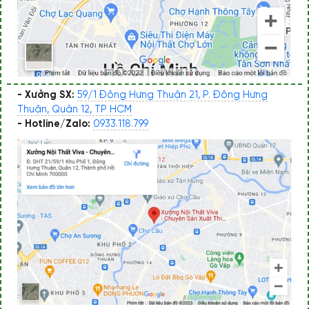
- Xưởng SX:
59/1 Đông Hưng Thuận 21, P. Đông Hưng
Thuận, Quận 12, TP HCM
- Hotline/Zalo:
0933.118.799