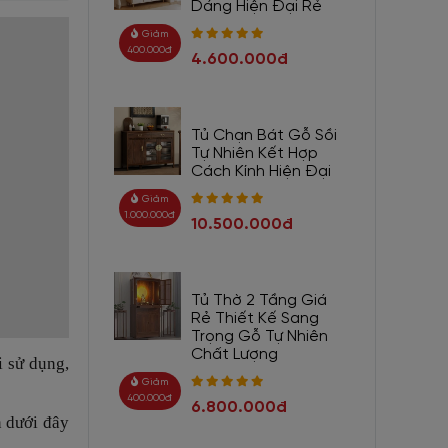
Dáng Hiện Đại Rẻ
Giảm
400.000đ
4.600.000đ
Tủ Chạn Bát Gỗ Sồi
Tự Nhiên Kết Hợp
Cách Kính Hiện Đại
Giảm
1.000.000đ
10.500.000đ
Tủ Thờ 2 Tầng Giá
Rẻ Thiết Kế Sang
Trọng Gỗ Tự Nhiên
Chất Lượng
i sử dụng,
Giảm
400.000đ
6.800.000đ
n dưới đây