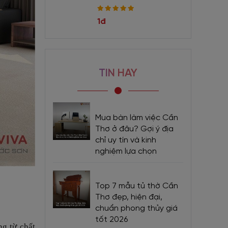
1đ
TIN HAY
Mua bàn làm việc Cần
Thơ ở đâu? Gợi ý địa
chỉ uy tín và kinh
nghiệm lựa chọn
Top 7 mẫu tủ thờ Cần
Thơ đẹp, hiện đại,
chuẩn phong thủy giá
tốt 2026
ng từ chất