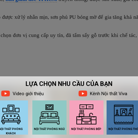
gỗ được xử lý nhẵn mịn, sơn phủ PU bóng mờ để gia tăng khả 
 chọn đơn vị cung cấp uy tín, đã tẩm sấy gỗ trước khi chế tác