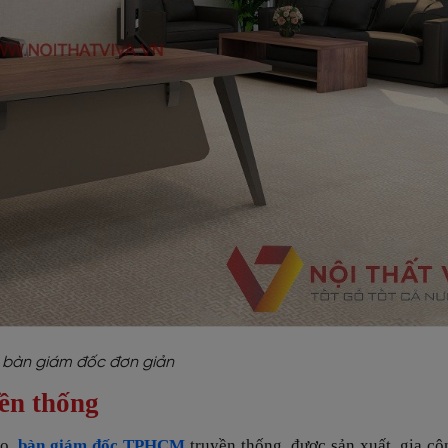
bàn giám đốc đơn giản
ền thống
ao,
bàn giám đốc TPHCM
truyền thống, được sản xuất, gia cô