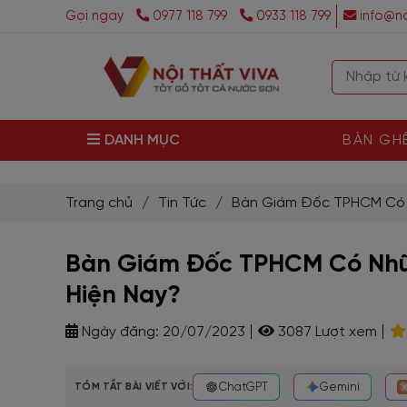
Gọi ngay
0977 118 799
0933 118 799
info@no
DANH MỤC
BÀN GH
Trang chủ
/
Tin Tức
/
Bàn Giám Đốc TPHCM Có 
Bàn Giám Đốc TPHCM Có Nhữ
Hiện Nay?
Ngày đăng:
20/07/2023
3087 Lượt xem
TÓM TẮT BÀI VIẾT VỚI:
ChatGPT
Gemini