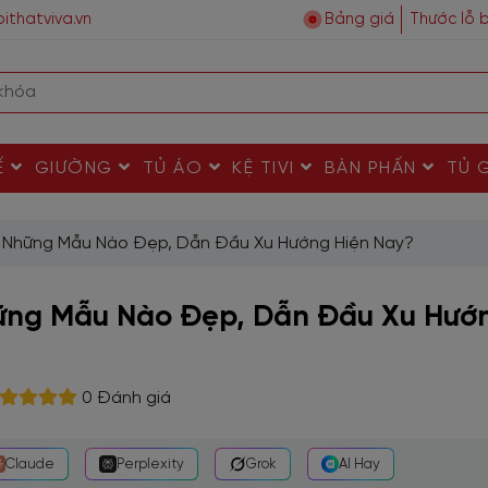
ithatviva.vn
Bảng giá
Thước lỗ 
Ế
GIƯỜNG
TỦ ÁO
KỆ TIVI
BÀN PHẤN
TỦ 
Những Mẫu Nào Đẹp, Dẫn Đầu Xu Hướng Hiện Nay?
ng Mẫu Nào Đẹp, Dẫn Đầu Xu Hướ
0 Đánh giá
Claude
Perplexity
Grok
AI Hay