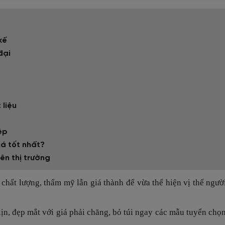
kế
đại
 liệu
ệp
á tốt nhất?
ên thị trường
 chất lượng, thẩm mỹ lẫn giá thành để vừa thể hiện vị thế ngườ
ịn, đẹp mắt với giá phải chăng, bỏ túi ngay các mẫu tuyển chọ