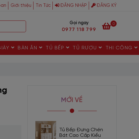
ban
Giới thiệu
Tin Tức
ĐĂNG NHẬP
ĐĂNG KÝ
Gọi ngay
0
0977 118 799
GIÀY
BÀN ĂN
TỦ BẾP
TỦ RƯỢU
THI CÔNG
ng
MỚI VỀ
Tủ Bếp Đựng Chén
Bát Cao Cấp Kiểu