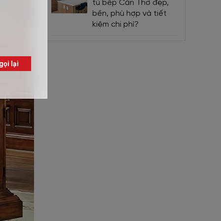
tủ bếp Cần Thơ đẹp,
bền, phù hợp và tiết
kiệm chi phí?