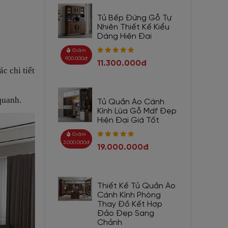
Tủ Bếp Đứng Gỗ Tự
Nhiên Thiết Kế Kiểu
Dáng Hiện Đại
Giảm
900.000đ
11.300.000đ
c chi tiết
quanh.
Tủ Quần Áo Cánh
Kính Lùa Gỗ Mdf Đẹp
Hiện Đại Giá Tốt
Giảm
3.000.000đ
19.000.000đ
Thiết Kế Tủ Quần Áo
Cánh Kính Phòng
Thay Đồ Kết Hợp
Đảo Đẹp Sang
Chảnh