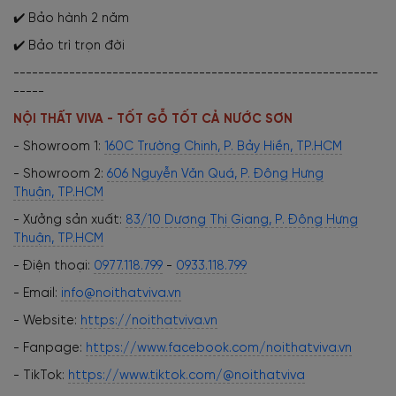
✔️ Bảo hành 2 năm
✔️ Bảo trì trọn đời
-----------------------------------------------------------
-----
NỘI THẤT VIVA - TỐT GỖ TỐT CẢ NƯỚC SƠN
- Showroom 1:
160C Trường Chinh, P. Bảy Hiền, TP.HCM
- Showroom 2:
606 Nguyễn Văn Quá, P. Đông Hưng
Thuận, TP.HCM
- Xưởng sản xuất:
83/10 Dương Thị Giang, P. Đông Hưng
Thuận, TP.HCM
- Điện thoại:
0977.118.799
-
0933.118.799
- Email:
info@noithatviva.vn
- Website:
https://noithatviva.vn
- Fanpage:
https://www.facebook.com/noithatviva.vn
- TikTok:
https://www.tiktok.com/@noithatviva