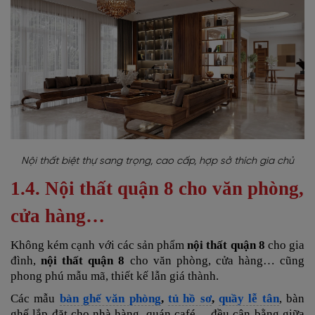
Nội thất biệt thự sang trọng, cao cấp, hợp sở thích gia chủ
1.4. Nội thất quận 8 cho văn phòng,
cửa hàng…
Không kém cạnh với các sản phẩm
nội thất quận 8
cho gia
đình,
nội thất quận 8
cho văn phòng, cửa hàng… cũng
phong phú mẫu mã, thiết kế lẫn giá thành.
Các mẫu
bàn ghế văn phòng
,
tủ hồ sơ
,
quầy lễ tân
, bàn
ghế lắp đặt cho nhà hàng, quán café… đều cân bằng giữa