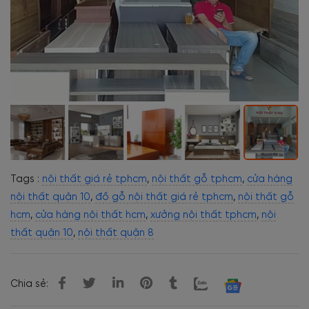
Tags :
nội thất giá rẻ tphcm
,
nội thất gỗ tphcm
,
cửa hàng
nội thất quận 10
,
đồ gỗ nội thất giá rẻ tphcm
,
nội thất gỗ
hcm
,
cửa hàng nội thất hcm
,
xưởng nội thất tphcm
,
nội
thất quận 10
,
nội thất quận 8
Chia sẻ: