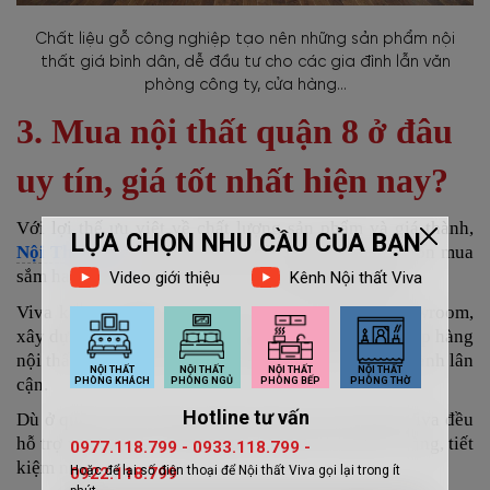
Chất liệu gỗ công nghiệp tạo nên những sản phẩm nội
thất giá bình dân, dễ đầu tư cho các gia đình lẫn văn
phòng công ty, cửa hàng...
3. Mua nội thất quận 8 ở đâu
uy tín, giá tốt nhất hiện nay?
Với lợi thế ưu việt về chất lượng sản phẩm và giá thành,
Nội Thất Viva
là đơn vị đáng cân nhắc khi bạn muốn mua
sắm hay đặt hàng thiết kế, thi công
nội thất quận 8.
Viva không ngừng mở rộng quy mô hệ thống showroom,
xây dựng xưởng sản xuất rộng lớn, hiện đại, cung cấp hàng
nội thất cho toàn bộ khu vực TPHCM và các tỉnh thành lân
cận.
Dù ở quận 8 hay bất kỳ quận huyện nào, đội ngũ Viva đều
hỗ trợ vận chuyển, lắp đặt tận nơi kèm báo giá rõ ràng, tiết
kiệm nhất.