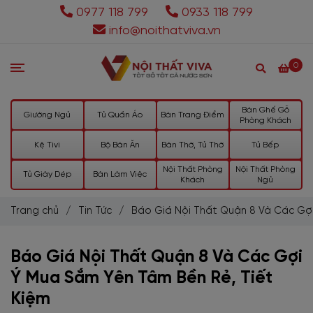
0977 118 799
0933 118 799
info@noithatviva.vn
0
Bàn Ghế Gỗ
Giường Ngủ
Tủ Quần Áo
Bàn Trang Điểm
Phòng Khách
Kệ Tivi
Bộ Bàn Ăn
Bàn Thờ, Tủ Thờ
Tủ Bếp
Nội Thất Phòng
Nội Thất Phòng
Tủ Giày Dép
Bàn Làm Việc
Khách
Ngủ
Trang chủ
/
Tin Tức
/
Báo Giá Nội Thất Quận 8 Và Các Gợi
Báo Giá Nội Thất Quận 8 Và Các Gợi
Ý Mua Sắm Yên Tâm Bền Rẻ, Tiết
Kiệm