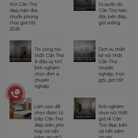
thờ Cần Thơ
tủ quần áo
đẹp, hiện đại,
Cần Thơ hiện
chuẩn phong
đại, bền đẹp,
thủy giá tốt
giá xưởng
2026
Thi công nội
Dịch vụ thiết
thất Cần Thơ
kế nội thất
ở đâu uy tín?
Cần Thơ
Kinh nghiệm
chuyên
chọn đơn vị
nghiệp, trọn
chuyên
gói, giá tốt
nghiệp
Làm sao để
Kinh nghiệm
chọn được tủ
chọn nội thất
bếp Cần Thơ
giá rẻ Cần
đẹp, bền, phù
Thơ đẹp, bền
hợp và tiết
và tiết kiệm
kiệm chi phí?
chi phí