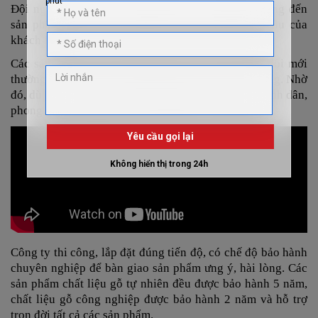
Đội ngũ KTS, thợ thi công nhiều kinh nghiệm mang đến
sản phẩm, dịch vụ hài lòng, thỏa mãn mọi yêu cầu của
khách hàng.
Các sản phẩm nội thất luôn được Viva cập nhật, đổi mới
thường xuyên theo xu hướng mới nhất trên thị trường. Nhờ
đó, dù bạn tìm kiếm
nội thất quận 8
cao cấp hay bình dân,
phong cách đơn giản hay cầu kỳ đều có đủ tại đây.
Công ty thi công, lắp đặt đúng tiến độ, có chế độ bảo hành
chuyên nghiệp để bàn giao sản phẩm ưng ý, hài lòng. Các
sản phẩm
chất liệu gỗ tự nhiên đều được bảo hành 5 năm,
chất liệu gỗ công nghiệp được bảo hành 2 năm và hỗ trợ
trọn đời tất cả các sản phẩm.