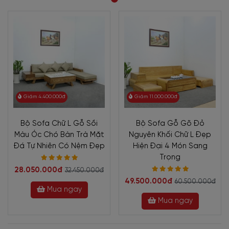
Giảm 4.400.000đ
Giảm 11.000.000đ
Bộ Sofa Chữ L Gỗ Sồi
Bộ Sofa Gỗ Gõ Đỏ
Màu Óc Chó Bàn Trà Mặt
Nguyên Khối Chữ L Đẹp
Đá Tự Nhiên Có Nệm Đẹp
Hiện Đại 4 Món Sang
Trọng
28.050.000đ
32.450.000đ
49.500.000đ
60.500.000đ
Mua ngay
Mua ngay