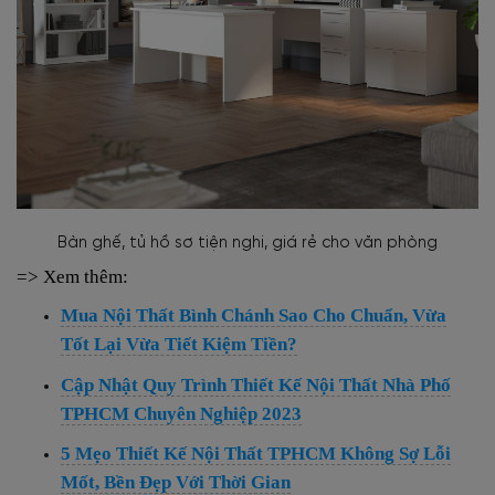
Bàn ghế, tủ hồ sơ tiện nghi, giá rẻ cho văn phòng
=> Xem thêm:
Mua Nội Thất Bình Chánh Sao Cho Chuẩn, Vừa
Tốt Lại Vừa Tiết Kiệm Tiền?
Cập Nhật Quy Trình Thiết Kế Nội Thất Nhà Phố
TPHCM Chuyên Nghiệp 2023
5 Mẹo Thiết Kế Nội Thất TPHCM Không Sợ Lỗi
Mốt, Bền Đẹp Với Thời Gian