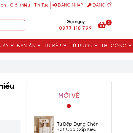
ban
Giới thiệu
Tin Tức
ĐĂNG NHẬP
ĐĂNG KÝ
Gọi ngay
0
0977 118 799
GIÀY
BÀN ĂN
TỦ BẾP
TỦ RƯỢU
THI CÔNG
hiều
MỚI VỀ
Tủ Bếp Đựng Chén
Bát Cao Cấp Kiểu