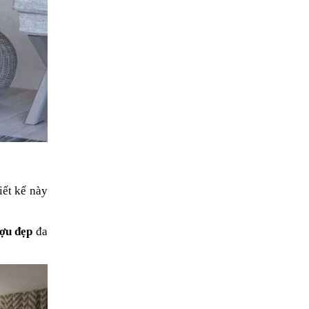
iết kế này
ượu đẹp
đa