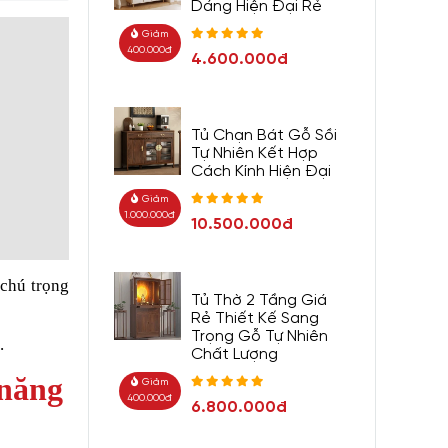
Dáng Hiện Đại Rẻ
Giảm
400.000đ
4.600.000đ
Tủ Chạn Bát Gỗ Sồi
Tự Nhiên Kết Hợp
Cách Kính Hiện Đại
Giảm
1.000.000đ
10.500.000đ
 chú trọng
Tủ Thờ 2 Tầng Giá
Rẻ Thiết Kế Sang
Trọng Gỗ Tự Nhiên
.
Chất Lượng
 năng
Giảm
400.000đ
6.800.000đ