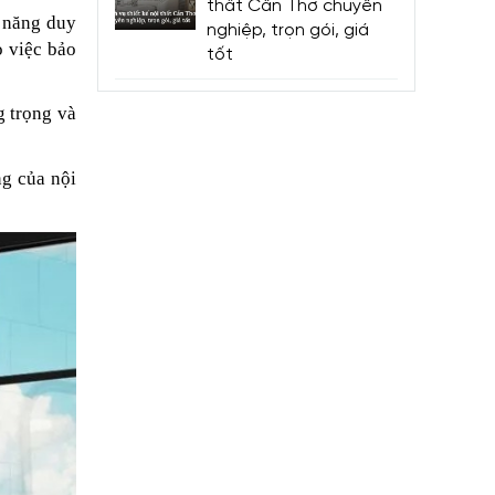
thất Cần Thơ chuyên
ả năng duy
nghiệp, trọn gói, giá
o việc bảo
tốt
g trọng và
ng của nội