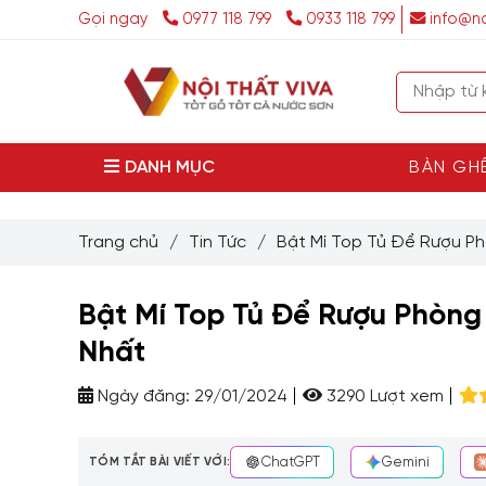
Gọi ngay
0977 118 799
0933 118 799
info@no
DANH MỤC
BÀN GH
Trang chủ
/
Tin Tức
/
Bật Mí Top Tủ Để Rượu P
Bật Mí Top Tủ Để Rượu Phòng
Nhất
Ngày đăng:
29/01/2024
3290 Lượt xem
TÓM TẮT BÀI VIẾT VỚI:
ChatGPT
Gemini