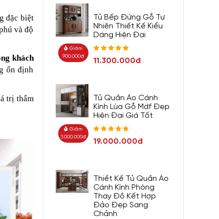
g đặc biệt
Tủ Bếp Đứng Gỗ Tự
Nhiên Thiết Kế Kiểu
 phú và độ
Dáng Hiện Đại
Giảm
òng khách
900.000đ
11.300.000đ
g ổn định
á trị thẩm
Tủ Quần Áo Cánh
Kính Lùa Gỗ Mdf Đẹp
Hiện Đại Giá Tốt
Giảm
3.000.000đ
19.000.000đ
Thiết Kế Tủ Quần Áo
Cánh Kính Phòng
Thay Đồ Kết Hợp
Đảo Đẹp Sang
Chảnh