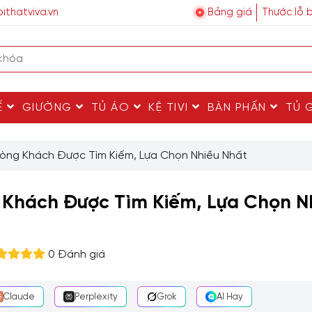
ithatviva.vn
Bảng giá
Thước lỗ 
Ế
GIƯỜNG
TỦ ÁO
KỆ TIVI
BÀN PHẤN
TỦ 
hòng Khách Được Tìm Kiếm, Lựa Chọn Nhiều Nhất
 Khách Được Tìm Kiếm, Lựa Chọn N
0 Đánh giá
Claude
Perplexity
Grok
AI Hay