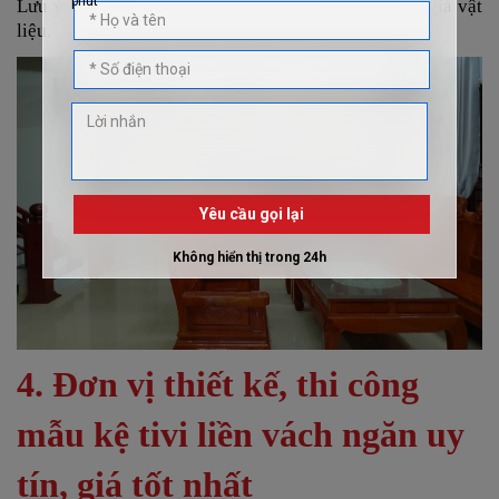
Lưu ý: Bảng giá có thể thay đổi tùy thời điểm theo giá vật
liệu.
4. Đơn vị thiết kế, thi công
mẫu kệ tivi liền vách ngăn uy
tín, giá tốt nhất