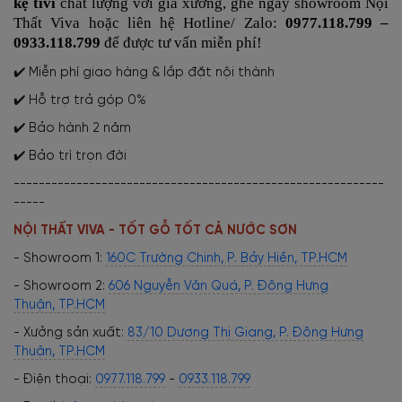
kệ tivi
chất lượng với giá xưởng, ghé ngay showroom Nội
Thất Viva hoặc liên hệ Hotline/ Zalo:
0977.118.799 –
0933.118.799
để được tư vấn miễn phí!
✔️ Miễn phí giao hàng & lắp đặt nội thành
✔️ Hỗ trợ trả góp 0%
✔️ Bảo hành 2 năm
✔️ Bảo trì trọn đời
-----------------------------------------------------------
-----
NỘI THẤT VIVA - TỐT GỖ TỐT CẢ NƯỚC SƠN
- Showroom 1:
160C Trường Chinh, P. Bảy Hiền, TP.HCM
- Showroom 2:
606 Nguyễn Văn Quá, P. Đông Hưng
Thuận, TP.HCM
- Xưởng sản xuất:
83/10 Dương Thị Giang, P. Đông Hưng
Thuận, TP.HCM
- Điện thoại:
0977.118.799
-
0933.118.799