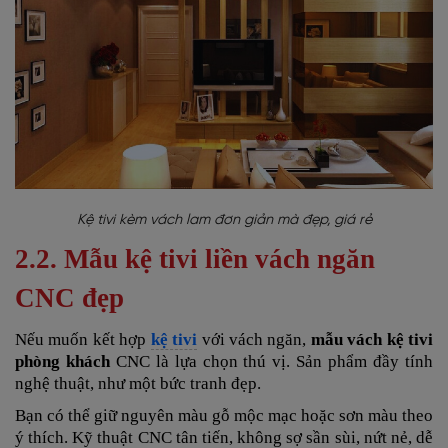
Kệ tivi kèm vách lam đơn giản mà đẹp, giá rẻ
2.2. Mẫu kệ tivi liền vách ngăn
CNC đẹp
Nếu muốn kết hợp
kệ tivi
với vách ngăn,
mẫu vách kệ tivi
phòng khách
CNC là lựa chọn thú vị. Sản phẩm đầy tính
nghệ thuật, như một bức tranh đẹp.
Bạn có thể giữ nguyên màu gỗ mộc mạc hoặc sơn màu theo
ý thích. Kỹ thuật CNC tân tiến, không sợ sần sùi, nứt nẻ, dễ