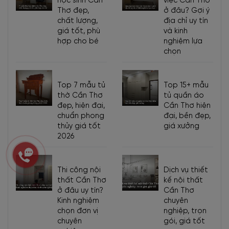
học sinh Cần
việc Cần Thơ
Thơ đẹp,
ở đâu? Gợi ý
chất lượng,
địa chỉ uy tín
giá tốt, phù
và kinh
hợp cho bé
nghiệm lựa
chọn
Top 7 mẫu tủ
Top 15+ mẫu
thờ Cần Thơ
tủ quần áo
đẹp, hiện đại,
Cần Thơ hiện
chuẩn phong
đại, bền đẹp,
thủy giá tốt
giá xưởng
2026
Thi công nội
Dịch vụ thiết
thất Cần Thơ
kế nội thất
ở đâu uy tín?
Cần Thơ
Kinh nghiệm
chuyên
chọn đơn vị
nghiệp, trọn
chuyên
gói, giá tốt