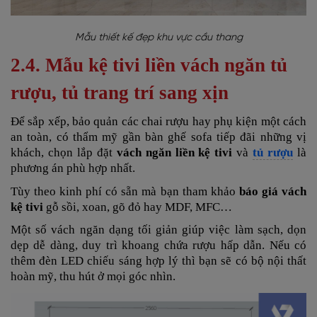
Mẫu thiết kế đẹp khu vực cầu thang
2.4. Mẫu kệ tivi liền vách ngăn tủ
rượu, tủ trang trí sang xịn
Để sắp xếp, bảo quản các chai rượu hay phụ kiện một cách
an toàn, có thẩm mỹ gần bàn ghế sofa tiếp đãi những vị
khách, chọn lắp đặt
vách ngăn liền kệ tivi
và
tủ rượu
là
phương án phù hợp nhất.
Tùy theo kinh phí có sẵn mà bạn tham khảo
báo giá vách
kệ tivi
gỗ sồi, xoan, gõ đỏ hay MDF, MFC…
Một số vách ngăn dạng tối giản giúp việc làm sạch, dọn
dẹp dễ dàng, duy trì khoang chứa rượu hấp dẫn. Nếu có
thêm đèn LED chiếu sáng hợp lý thì bạn sẽ có bộ nội thất
hoàn mỹ, thu hút ở mọi góc nhìn.