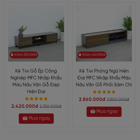
Giảm 330.000đ
Giảm 440.000đ
Kệ Tivi Gỗ Ép Công
Kệ Tivi Phòng Ngủ Hiện
Nghiệp MFC Nhập Khẩu
Đại MFC Nhập Khẩu Màu
Màu Nâu Vân Gỗ Đẹp
Nâu Vân Gỗ Phối Xám Chì
Hiện Đại
2.860.000đ
3.300.000đ
2.420.000đ
2.750.000đ
Mua ngay
Mua ngay