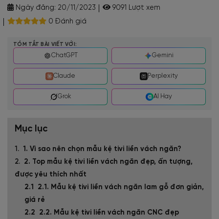
Ngày đăng:
20/11/2023
9091 Lượt xem
0 Đánh giá
TÓM TẮT BÀI VIẾT VỚI:
ChatGPT
Gemini
Claude
Perplexity
Grok
AI Hay
Mục lục
1. Vì sao nên chọn mẫu kệ tivi liền vách ngăn?
2. Top mẫu kệ tivi liền vách ngăn đẹp, ấn tượng,
được yêu thích nhất
2.1. Mẫu kệ tivi liền vách ngăn lam gỗ đơn giản,
giá rẻ
2.2. Mẫu kệ tivi liền vách ngăn CNC đẹp