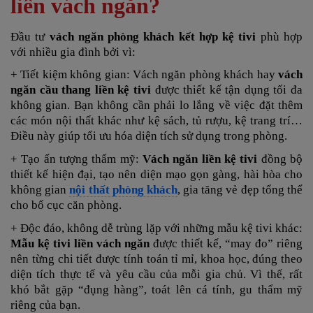
liền vách ngăn?
Đầu tư
vách ngăn phòng khách kết hợp kệ tivi
phù hợp
với nhiều gia đình bởi vì:
+ Tiết kiệm không gian: Vách ngăn phòng khách hay
vách
ngăn cầu thang liền kệ tivi
được thiết kế tận dụng tối đa
không gian. Bạn không cần phải lo lắng về việc đặt thêm
các món nội thất khác như kệ sách, tủ rượu, kệ trang trí…
Điều này giúp tối ưu hóa diện tích sử dụng trong phòng.
+ Tạo ấn tượng thẩm mỹ:
Vách ngăn liền kệ tivi
đồng bộ
thiết kế hiện đại, tạo nên diện mạo gọn gàng, hài hòa cho
không gian
nội thất phòng khách
, gia tăng vẻ đẹp tổng thể
cho bố cục căn phòng.
+ Độc đáo, không dễ trùng lặp với những mẫu kệ tivi khác:
Mẫu kệ tivi liền vách ngăn
được thiết kế, “may đo” riêng
nên từng chi tiết được tính toán tỉ mỉ, khoa học, đúng theo
diện tích thực tế và yêu cầu của mỗi gia chủ. Vì thế, rất
khó bắt gặp “đụng hàng”, toát lên cá tính, gu thẩm mỹ
riêng của bạn.