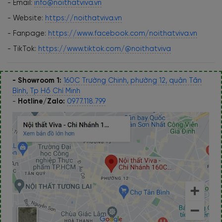
- Email:
info@noithatviva.vn
- Website:
https://noithatviva.vn
- Fanpage:
https://www.facebook.com/noithatviva.vn
- TikTok:
https://www.tiktok.com/@noithatviva
- Showroom 1:
160C Trường Chinh, phường 12, quận Tân
Bình, Tp Hồ Chí Minh
-
Hotline/Zalo:
0977.118.799