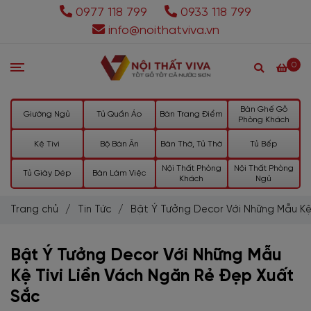
0977 118 799
0933 118 799
info@noithatviva.vn
0
Bàn Ghế Gỗ
Giường Ngủ
Tủ Quần Áo
Bàn Trang Điểm
Phòng Khách
Kệ Tivi
Bộ Bàn Ăn
Bàn Thờ, Tủ Thờ
Tủ Bếp
Nội Thất Phòng
Nội Thất Phòng
Tủ Giày Dép
Bàn Làm Việc
Khách
Ngủ
Trang chủ
/
Tin Tức
/
Bật Ý Tưởng Decor Với Những Mẫu Kệ
Bật Ý Tưởng Decor Với Những Mẫu
Kệ Tivi Liền Vách Ngăn Rẻ Đẹp Xuất
Sắc