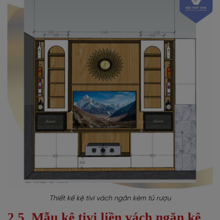
Thiết kế kệ tivi vách ngăn kèm tủ rượu
2.5. Mẫu kệ tivi liền vách ngăn kệ