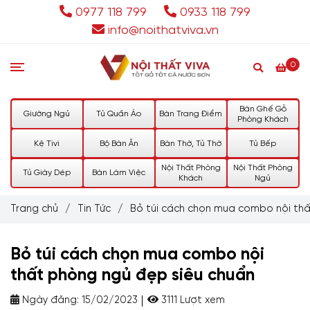
0977 118 799
0933 118 799
info@noithatviva.vn
0
Bàn Ghế Gỗ
Giường Ngủ
Tủ Quần Áo
Bàn Trang Điểm
Phòng Khách
Kệ Tivi
Bộ Bàn Ăn
Bàn Thờ, Tủ Thờ
Tủ Bếp
Nội Thất Phòng
Nội Thất Phòng
Tủ Giày Dép
Bàn Làm Việc
Khách
Ngủ
Trang chủ
/
Tin Tức
/
Bỏ túi cách chọn mua combo nội thấ
Bỏ túi cách chọn mua combo nội
thất phòng ngủ đẹp siêu chuẩn
Ngày đăng:
15/02/2023
3111 Lượt xem