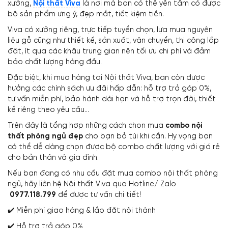
xưởng,
Nội thất Viva
là nơi mà bạn có thể yên tâm có được
bộ sản phẩm ưng ý, đẹp mắt, tiết kiệm tiền.
Viva có xưởng riêng, trực tiếp tuyển chọn, lựa mua nguyên
liệu gỗ cũng như thiết kế, sản xuất, vận chuyển, thi công lắp
đặt, ít qua các khâu trung gian nên tối ưu chi phí và đảm
bảo chất lượng hàng đầu.
Đặc biệt, khi mua hàng tại Nội thất Viva, bạn còn được
hưởng các chính sách ưu đãi hấp dẫn: hỗ trợ trả góp 0%,
tư vấn miễn phí, bảo hành dài hạn và hỗ trợ trọn đời, thiết
kế riêng theo yêu cầu…
Trên đây là tổng hợp những cách chọn mua
combo nội
thất phòng ngủ đẹp
cho bạn bỏ túi khi cần. Hy vọng bạn
có thể dễ dàng chọn được bộ combo chất lượng với giá rẻ
cho bản thân và gia đình.
Nếu bạn đang có nhu cầu đặt mua combo nội thất phòng
ngủ, hãy liên hệ Nội thất Viva qua Hotline/ Zalo
0977.118.799
để được tư vấn chi tiết!
✔️ Miễn phí giao hàng & lắp đặt nội thành
✔️ Hỗ trợ trả góp 0%