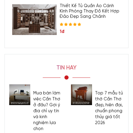
Thiết Kế Tủ Quần Áo Cánh
Kính Phòng Thay Đồ Kết Hợp
Đảo Đẹp Sang Chảnh
1đ
TIN HAY
Mua bàn làm
Top 7 mẫu tủ
việc Cần Thơ
thờ Cần Thơ
ở đâu? Gợi ý
đẹp, hiện đại,
địa chỉ uy tín
chuẩn phong
và kinh
thủy giá tốt
nghiệm lựa
2026
chọn