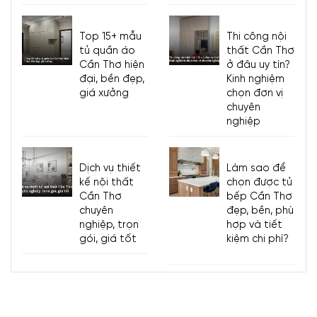
Top 15+ mẫu
Thi công nội
tủ quần áo
thất Cần Thơ
Cần Thơ hiện
ở đâu uy tín?
đại, bền đẹp,
Kinh nghiệm
giá xưởng
chọn đơn vị
chuyên
nghiệp
Dịch vụ thiết
Làm sao để
kế nội thất
chọn được tủ
Cần Thơ
bếp Cần Thơ
chuyên
đẹp, bền, phù
nghiệp, trọn
hợp và tiết
gói, giá tốt
kiệm chi phí?