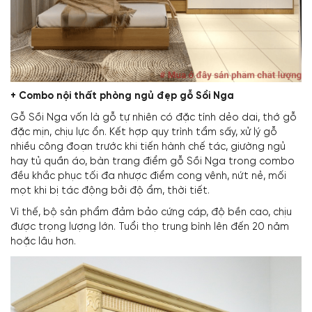
+
Combo nội thất phòng ngủ đẹp
gỗ Sồi Nga
Gỗ Sồi Nga vốn là gỗ tự nhiên có đặc tính dẻo dai, thớ gỗ
đặc mịn, chịu lực ổn. Kết hợp quy trình tẩm sấy, xử lý gỗ
nhiều công đoạn trước khi tiến hành chế tác, giường ngủ
hay tủ quần áo, bàn trang điểm gỗ Sồi Nga trong combo
đều khắc phục tối đa nhược điểm cong vênh, nứt nẻ, mối
mọt khi bị tác động bởi độ ẩm, thời tiết.
Vì thế, bộ sản phẩm đảm bảo cứng cáp, độ bền cao, chịu
được trọng lượng lớn. Tuổi thọ trung bình lên đến 20 năm
hoặc lâu hơn.