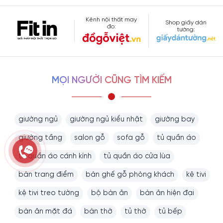
Kênh nội thất may
Shop giấy dán
đo:
tường:
MỌI NGƯỜI CŨNG TÌM KIẾM
giường ngủ
giường ngủ kiểu nhật
giường bay
giường tầng
salon gỗ
sofa gỗ
tủ quần áo
tủ quần áo cánh kính
tủ quần áo cửa lùa
bàn trang điểm
bàn ghế gỗ phòng khách
kệ tivi
kệ tivi treo tường
bộ bàn ăn
bàn ăn hiện đại
bàn ăn mặt đá
bàn thờ
tủ thờ
tủ bếp