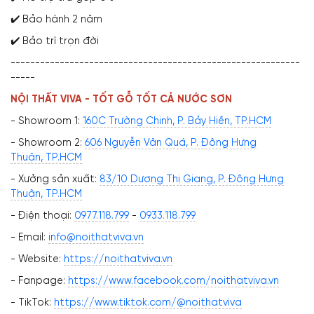
✔️ Bảo hành 2 năm
✔️ Bảo trì trọn đời
-----------------------------------------------------------
-----
NỘI THẤT VIVA - TỐT GỖ TỐT CẢ NƯỚC SƠN
- Showroom 1:
160C Trường Chinh, P. Bảy Hiền, TP.HCM
- Showroom 2:
606 Nguyễn Văn Quá, P. Đông Hưng
Thuận, TP.HCM
- Xưởng sản xuất:
83/10 Dương Thị Giang, P. Đông Hưng
Thuận, TP.HCM
- Điện thoại:
0977.118.799
-
0933.118.799
- Email:
info@noithatviva.vn
- Website:
https://noithatviva.vn
- Fanpage:
https://www.facebook.com/noithatviva.vn
- TikTok:
https://www.tiktok.com/@noithatviva