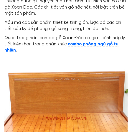
thường được giữ nguyên màu nâu đậm tự nhiên vốn có của
gỗ Xoan Đào. Các chi tiết vân gỗ sắc nét, nổi bật trên bề
mặt sản phẩm.
Mẫu mã các sản phẩm thiết kế tinh giản, lược bỏ các chi
tiết cầu kỳ để phòng ngủ sang trọng, hiện đại hơn.
Quan trọng hơn, combo gỗ Xoan Đào có giá thành hợp lý,
tiết kiệm hơn trong phân khúc
combo phòng ngủ gỗ tự
nhiên
.