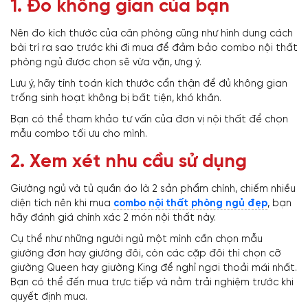
1. Đo không gian của bạn
Nên đo kích thước của căn phòng cũng như hình dung cách
bài trí ra sao trước khi đi mua để đảm bảo combo nội thất
phòng ngủ
được chọn sẽ vừa vặn, ưng ý.
Lưu ý, hãy tính toán kích thước cẩn thận để đủ không gian
trống sinh hoạt không bị bất tiện, khó khăn.
Bạn có thể tham khảo tư vấn của đơn vị nội thất để chọn
mẫu combo tối ưu cho mình.
2. Xem xét nhu cầu sử dụng
Giường ngủ và tủ quần áo là 2 sản phẩm chính, chiếm nhiều
diện tích nên khi mua
combo nội thất phòng ngủ đẹp
, bạn
hãy đánh giá chính xác 2 món nội thất này.
Cụ thể như những người ngủ một mình cần chọn mẫu
giường đơn hay giường đôi, còn các cặp đôi thì chọn cỡ
giường Queen hay giường King để nghỉ ngơi thoải mái nhất.
Bạn có thể đến mua trực tiếp và nằm trải nghiệm trước khi
quyết định mua.