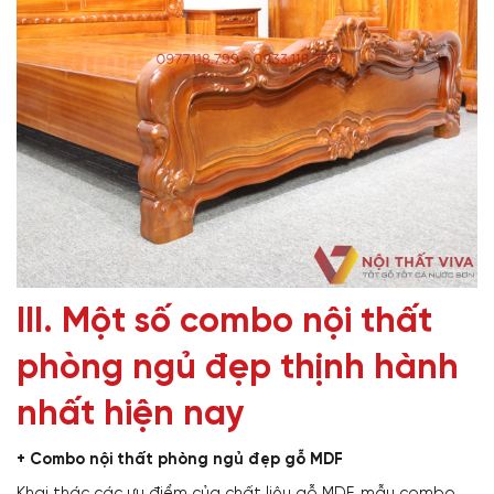
III. Một số
combo nội thất
phòng ngủ đẹp
thịnh hành
nhất hiện nay
+
Combo nội thất phòng ngủ đẹp
gỗ MDF
Khai thác các ưu điểm của chất liệu gỗ MDF, mẫu combo