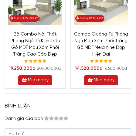
Giảm 1.650.000đ
Giảm 1.980.000đ
Bộ Combo Nội Thất
Combo Giường Tủ Phòng
Phòng Ngủ Tủ Kịch Trần
Ngủ Màu Xám Phối Trắng
Gỗ MDF Màu Xám Phối
Gỗ MDF Melamine Đẹp
Trắng Cao Cấp Đẹp
Hiện Đại
19.250.000đ
14.520.000đ
20.900.000đ
16.500.000đ
Mua ngay
Mua ngay
BÌNH LUẬN
Đánh giá của bạn