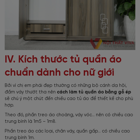
IV. Kích thước tủ quần áo
chuẩn dành cho nữ giới
Bởi vì chị em phái đẹp thường có những bộ cánh dạ hội,
đầm váy thướt tha nên
cách làm tủ quần áo bằng gỗ ép
sẽ chú ý một chút đến chiều cao tủ áo để thiết kế cho phù
hợp.
Theo đó, phần treo áo choàng, váy vóc… nên có chiều cao
trung bình là 1m5 – 1m8.
Phần treo áo các loại, chân váy, quần gấp… có chiều cao
trung bình 1m.