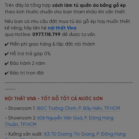
Trên đây là tổng hợp
cách làm tủ quần áo bằng gỗ ép
theo kích thước chuẩn cho bạn tham khảo khi cần thiết
.
Nếu bạn có nhu cầu đặt mua tủ áo gỗ ép hay muốn thiết
kế riêng, hãy liên hệ
nội thất Viva
qua Hotline:
0977.118.799
để được tư vấn.
✔️ Miễn phí giao hàng & lắp đặt nội thành
✔️ Hỗ trợ trả góp 0%
✔️ Bảo hành 2 năm
✔️ Bảo trì trọn đời
-----------------------------------------------------------
-----
NỘI THẤT VIVA - TỐT GỖ TỐT CẢ NƯỚC SƠN
- Showroom 1:
160C Trường Chinh, P. Bảy Hiền, TP.HCM
- Showroom 2:
606 Nguyễn Văn Quá, P. Đông Hưng
Thuận, TP.HCM
- Xưởng sản xuất:
83/10 Dương Thị Giang, P. Đông Hưng