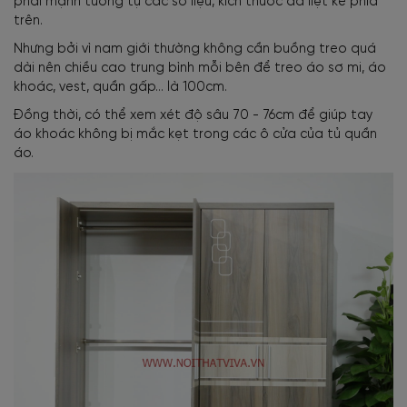
phái mạnh tương tự các số liệu, kích thước đã liệt kê phía
trên.
Nhưng bởi vì nam giới thường không cần buồng treo quá
dài nên chiều cao trung bình mỗi bên để treo áo sơ mi, áo
khoác, vest, quần gấp… là 100cm.
Đồng thời, có thể xem xét độ sâu 70 - 76cm để giúp tay
áo khoác không bị mắc kẹt trong các ô cửa của tủ quần
áo.