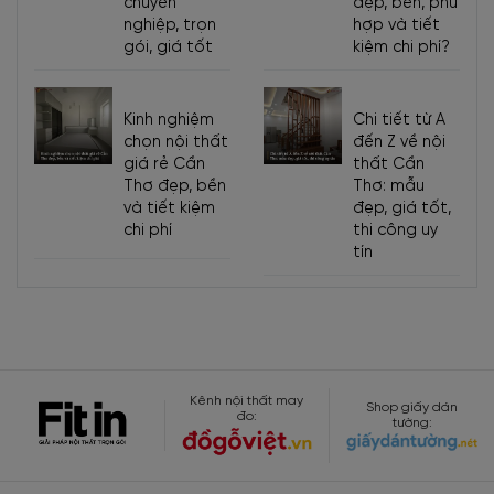
chuyên
đẹp, bền, phù
nghiệp, trọn
hợp và tiết
gói, giá tốt
kiệm chi phí?
Kinh nghiệm
Chi tiết từ A
chọn nội thất
đến Z về nội
giá rẻ Cần
thất Cần
Thơ đẹp, bền
Thơ: mẫu
và tiết kiệm
đẹp, giá tốt,
chi phí
thi công uy
tín
Kênh nội thất may
Shop giấy dán
đo:
tường: