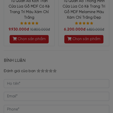
Tủ Quần Áo Kịch Trần
Tủ Quần Áo Thông Minh
Cửa Lùa Gỗ MDF Có Kệ
Cửa Lùa Có Kệ Trang Trí
Trang Trí Màu Xám Chỉ
Gỗ MDF Melamine Màu
Trắng
Xám Chỉ Trắng Đẹp
9.930.000đ
6.200.000đ
10.800.000đ
6.820.000đ
Chọn sản phẩm
Chọn sản phẩm
BÌNH LUẬN
Đánh giá của bạn