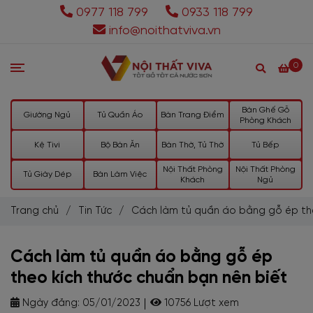
0977 118 799
0933 118 799
info@noithatviva.vn
0
Bàn Ghế Gỗ
Giường Ngủ
Tủ Quần Áo
Bàn Trang Điểm
Phòng Khách
Kệ Tivi
Bộ Bàn Ăn
Bàn Thờ, Tủ Thờ
Tủ Bếp
Nội Thất Phòng
Nội Thất Phòng
Tủ Giày Dép
Bàn Làm Việc
Khách
Ngủ
Trang chủ
/
Tin Tức
/
Cách làm tủ quần áo bằng gỗ ép the
Cách làm tủ quần áo bằng gỗ ép
theo kích thước chuẩn bạn nên biết
Ngày đăng:
05/01/2023
10756 Lượt xem