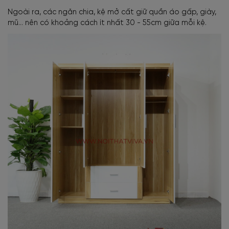
Ngoài ra, các ngăn chia, kệ mở cất giữ quần áo gấp, giày,
mũ... nên có khoảng cách ít nhất 30 - 55cm giữa mỗi kệ.