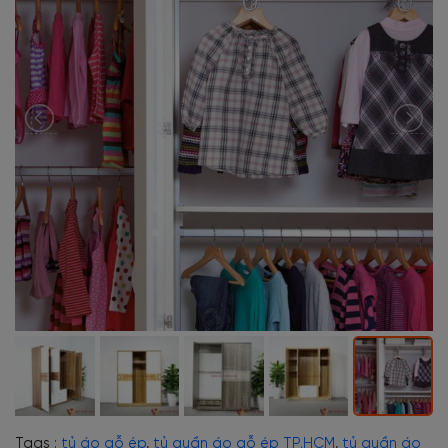
Tags :
tủ áo gỗ ép
,
tủ quần áo gỗ ép TP.HCM
,
tủ quần áo