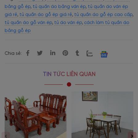
bằng gỗ ép
,
tủ quần áo bằng ván ép
,
tủ quần áo ván ép
giá rẻ
,
tủ quần áo gỗ ép giá rẻ
,
tủ quần áo gỗ ép cao cấp
,
tủ quần áo gỗ ván ép
,
tủ áo ván ép
,
cách làm tủ quần áo
bằng gỗ ép
Chia sẻ:
TIN TỨC LIÊN QUAN