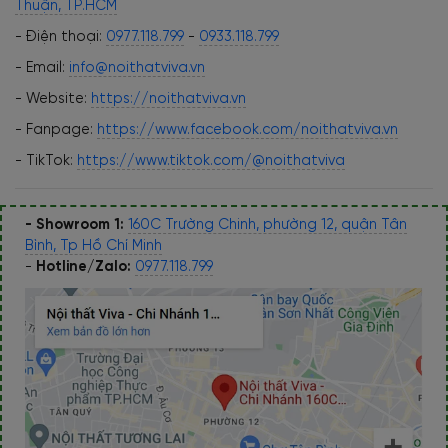
Thuận, TP.HCM
- Điện thoại:
0977.118.799
-
0933.118.799
- Email:
info@noithatviva.vn
- Website:
https://noithatviva.vn
- Fanpage:
https://www.facebook.com/noithatviva.vn
- TikTok:
https://www.tiktok.com/@noithatviva
- Showroom 1:
160C Trường Chinh, phường 12, quận Tân
Bình, Tp Hồ Chí Minh
-
Hotline/Zalo:
0977.118.799