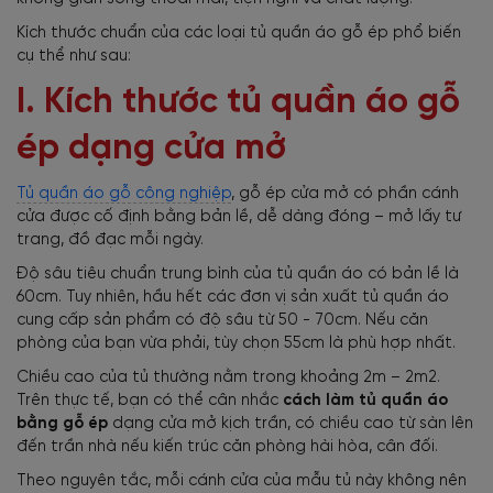
Kích thước chuẩn của các loại tủ quần áo gỗ ép phổ biến
cụ thể như sau:
I. Kích thước tủ quần áo gỗ
ép dạng cửa mở
Tủ quần áo gỗ công nghiệp
, gỗ ép cửa mở có phần cánh
cửa được cố định bằng bản lề, dễ dàng đóng – mở lấy tư
trang, đồ đạc mỗi ngày.
Độ sâu tiêu chuẩn trung bình của tủ quần áo có bản lề là
60cm. Tuy nhiên, hầu hết các đơn vị sản xuất tủ quần áo
cung cấp sản phẩm có độ sâu từ 50 - 70cm. Nếu căn
phòng của bạn vừa phải, tùy chọn 55cm là phù hợp nhất.
Chiều cao của tủ thường nằm trong khoảng 2m – 2m2.
Trên thực tế, bạn có thể cân nhắc
cách làm tủ quần áo
bằng gỗ ép
dạng cửa mở kịch trần, có chiều cao từ sàn lên
đến trần nhà nếu kiến trúc căn phòng hài hòa, cân đối.
Theo nguyên tắc, mỗi cánh cửa của mẫu tủ này không nên