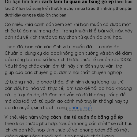
Dù bạn tìm hiểu
cách làm tủ quần áo bằng gỗ ép
theo trào
lưu DIY hay bổ sung kiến thức khi chọn mua tủ áo thì những thông tin
dưới đây cũng sẽ giúp ích cho bạn.
Có nhiều khía cạnh cần xem xét khi bạn muốn có được một
chiếc tủ áo như mong đợi. Trong khuôn khổ bài viết này, hãy
bàn sâu về kích thước và tùy chọn tủ quần áo phù hợp.
Theo đó, bạn cần xác định vị trí muốn đặt tủ quần áo.
Chuẩn bị dụng cụ đo đạc không gian tường và sàn để đảm
bảo rằng bạn có số liệu kích thước thực tế chuẩn xác 100%.
Nếu không chắc chắn lắm thì hãy tìm đến sự tư vấn, trợ
giúp của các chuyên gia, đơn vị nội thất chuyên nghiệp.
Lý tưởng nhất là phác thảo, định hình dung lượng lưu trữ
cân đối, hài hòa với thực tế, làm sao để tối đa hóa khoang
cất giữ quần áo, đồ đạc mà vẫn có đủ khoảng trống để
mở cửa (đối với tủ quần áo cánh mở truyền thống) hay tự
do di chuyển, sinh hoạt trong
phòng ngủ
.
Vì thế, việc nắm vững
cách làm tủ quần áo bằng gỗ ép
theo kích thước phù hợp, “chuẩn không cần chỉnh” sẽ rất hữu
ích khi bạn kết hợp tính thực tế với phong cách để có một
không gian sống thoải mái, tiện nghi và chất lượng.