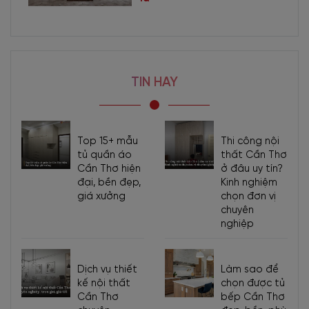
TIN HAY
Top 15+ mẫu
Thi công nội
tủ quần áo
thất Cần Thơ
Cần Thơ hiện
ở đâu uy tín?
đại, bền đẹp,
Kinh nghiệm
giá xưởng
chọn đơn vị
chuyên
nghiệp
Dịch vụ thiết
Làm sao để
kế nội thất
chọn được tủ
Cần Thơ
bếp Cần Thơ