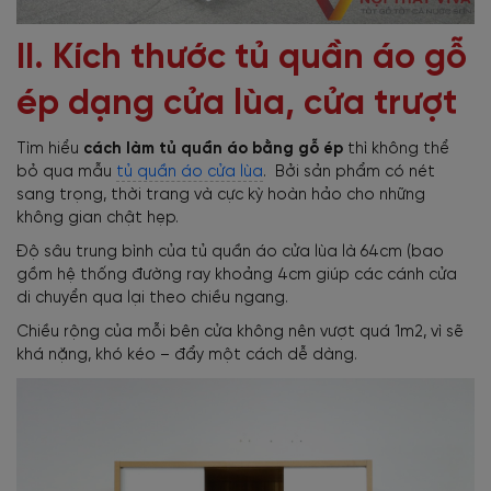
II. Kích thước tủ quần áo gỗ
ép dạng cửa lùa, cửa trượt
Tìm hiểu
cách làm tủ quần áo bằng gỗ ép
thì không thể
bỏ qua mẫu
tủ quần áo cửa lùa
. Bởi sản phẩm có nét
sang trọng, thời trang và cực kỳ hoàn hảo cho những
không gian chật hẹp.
Độ sâu trung bình của tủ quần áo cửa lùa là 64cm (bao
gồm hệ thống đường ray khoảng 4cm giúp các cánh cửa
di chuyển qua lại theo chiều ngang.
Chiều rộng của mỗi bên cửa không nên vượt quá 1m2, vì sẽ
khá nặng, khó kéo – đẩy một cách dễ dàng.