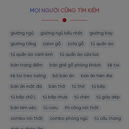
MỌI NGƯỜI CŨNG TÌM KIẾM
giường ngủ
giường ngủ kiểu nhật
giường bay
giường tầng
salon gỗ
sofa gỗ
tủ quần áo
tủ quần áo cánh kính
tủ quần áo cửa lùa
bàn trang điểm
bàn ghế gỗ phòng khách
kệ tivi
kệ tivi treo tường
bộ bàn ăn
bàn ăn hiện đại
bàn ăn mặt đá
bàn thờ
tủ thờ
tủ bếp
tủ bếp chữ L
tủ bếp nhựa
tủ chén
tủ giày dép
bàn làm việc
tủ rượu
thi công nội thất
combo nội thất
combo phòng ngủ
tủ cầu thang