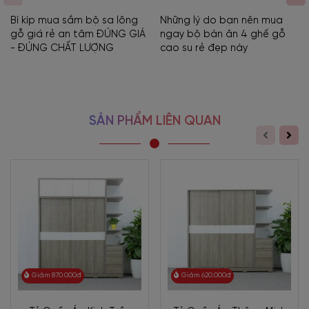
Bí kíp mua sắm bộ sa lông
Những lý do bạn nên mua
gỗ giá rẻ an tâm ĐÚNG GIÁ
ngay bộ bàn ăn 4 ghế gỗ
- ĐÚNG CHẤT LƯỢNG
cao su rẻ đẹp này
SẢN PHẨM LIÊN QUAN
Giảm 870.000đ
Giảm 620.000đ