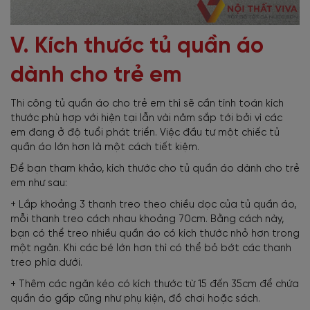
V. Kích thước tủ quần áo
dành cho trẻ em
Thi công tủ quần áo cho trẻ em thì sẽ cần tính toán kích
thước phù hợp với hiện tại lẫn vài năm sắp tới bởi vì các
em đang ở độ tuổi phát triển. Việc đầu tư một chiếc tủ
quần áo lớn hơn là một cách tiết kiệm.
Để bạn tham khảo, kích thước cho tủ quần áo dành cho trẻ
em như sau:
+ Lắp khoảng 3 thanh treo theo chiều dọc của tủ quần áo,
mỗi thanh treo cách nhau khoảng 70cm. Bằng cách này,
bạn có thể treo nhiều quần áo có kích thước nhỏ hơn trong
một ngăn. Khi các bé lớn hơn thì có thể bỏ bớt các thanh
treo phía dưới.
+ Thêm các ngăn kéo có kích thước từ 15 đến 35cm để chứa
quần áo gấp cũng như phụ kiện, đồ chơi hoặc sách.