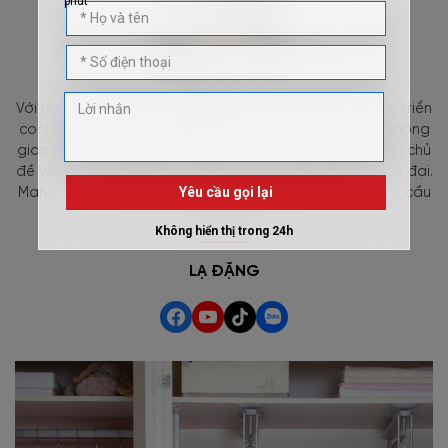
Với hơn 10 năm kinh nghiệm biên tập nội dung và phát triển
content chuyên sâu trong lĩnh vực nội thất, nhà ở và không
gian sống. Tham gia xây dựng nội dung cho hàng trăm chủ
đề về nội thất gia đình, thiết kế và xu hướng decor hiện đại.
Mang đến thông tin hữu ích, thực tế và phù hợp với nhu cầu
người dùng Việt.
LẠ ĐẶNG