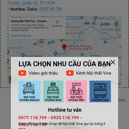
Thuận, Quận 12, TP HCM
- Hotline/Zalo:
0933.118.799
Thực hiện bởi: Team Marketing - Nội thất Viva
Tác giả