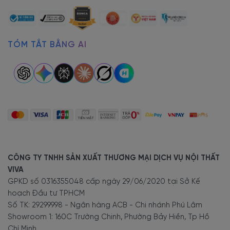
TÓM TẮT BẰNG AI
CÔNG TY TNHH SẢN XUẤT THƯƠNG MẠI DỊCH VỤ NỘI THẤT
VIVA
GPKD số 0316355048 cấp ngày 29/06/2020 tại Sở Kế
hoạch Đầu tư TPHCM
Số TK: 29299998 - Ngân hàng ACB - Chi nhánh Phú Lâm
Showroom 1: 160C Trường Chinh, Phường Bảy Hiền, Tp Hồ
Chí Minh