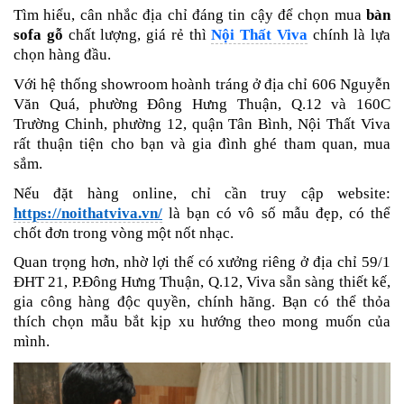
Tìm hiểu, cân nhắc địa chỉ đáng tin cậy để chọn mua
bàn
sofa gỗ
chất lượng, giá rẻ thì
Nội Thất Viva
chính là lựa
chọn hàng đầu.
Với hệ thống showroom hoành tráng ở địa chỉ 606 Nguyễn
Văn Quá, phường Đông Hưng Thuận, Q.12 và 160C
Trường Chinh, phường 12, quận Tân Bình, Nội Thất Viva
rất thuận tiện cho bạn và gia đình ghé tham quan, mua
sắm.
Nếu đặt hàng online, chỉ cần truy cập website:
https://noithatviva.vn/
là bạn có vô số mẫu đẹp, có thể
chốt đơn trong vòng một nốt nhạc.
Quan trọng hơn, nhờ lợi thế có xưởng riêng ở địa chỉ 59/1
ĐHT 21, P.Đông Hưng Thuận, Q.12, Viva sẵn sàng thiết kế,
gia công hàng độc quyền, chính hãng. Bạn có thể thỏa
thích chọn mẫu bắt kịp xu hướng theo mong muốn của
mình.