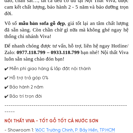
đáo, chân sắt…, tất cả đều có đủ tại Nội Thất Viva, được
cam kết chất lượng, bảo hành 2 - 5 năm và bảo dưỡng trọn
đời.
Vô số
mẫu bàn sofa gỗ đẹp
, giá tốt lại an tâm chất lượng
đã sẵn sàng. Còn chần chừ gì nữa mà không ghé ngay hệ
thống chi nhánh Viva!
Để nhanh chóng được tư vấn, hỗ trợ, liên hệ ngay Hotline/
Zalo:
0977.118.799 – 0933.118.799
bạn nhé! Nội thất Viva
luôn sẵn sàng chào đón bạn!
✔️ Miễn phí giao hàng & lắp đặt nội thành
✔️ Hỗ trợ trả góp 0%
✔️ Bảo hành 2 năm
✔️ Bảo trì trọn đời
-----------------------------------------------------------
-----
NỘI THẤT VIVA - TỐT GỖ TỐT CẢ NƯỚC SƠN
- Showroom 1:
160C Trường Chinh, P. Bảy Hiền, TP.HCM