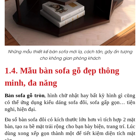
Những mẫu thiết kế bàn sofa mới lạ, cách tân, gây ấn tượng
cho không gian phòng khách
1.4. Mẫu bàn sofa gỗ đẹp thông
minh, đa năng
Bàn sofa gỗ tròn
, hình chữ nhật hay bất kỳ hình gì cũng
có thể ứng dụng kiểu dáng sofa đôi, sofa gấp gọn… tiện
nghi, hiện đại.
Đa số bàn sofa đôi có kích thước lớn hơn vì tích hợp 2 mặt
bàn, tạo ra bề mặt trải rộng cho bạn bày biện, trang trí. Lúc
dùng xong xếp gọn thành một để tiết kiệm diện tích mặt