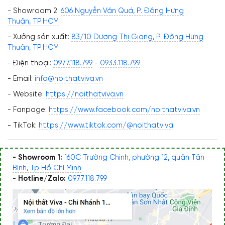
- Showroom 2:
606 Nguyễn Văn Quá, P. Đông Hưng
Thuận, TP.HCM
- Xưởng sản xuất:
83/10 Dương Thị Giang, P. Đông Hưng
Thuận, TP.HCM
- Điện thoại:
0977.118.799
-
0933.118.799
- Email:
info@noithatviva.vn
- Website:
https://noithatviva.vn
- Fanpage:
https://www.facebook.com/noithatviva.vn
- TikTok:
https://www.tiktok.com/@noithatviva
- Showroom 1:
160C Trường Chinh, phường 12, quận Tân
Bình, Tp Hồ Chí Minh
-
Hotline/Zalo:
0977.118.799