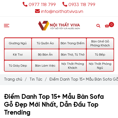
0977 118 799
0933 118 799
info@noithatviva.vn
0
Bàn Ghế Gỗ
Giường Ngủ
Tủ Quần Áo
Bàn Trang Điểm
Phòng Khách
Kệ Tivi
Bộ Bàn Ăn
Bàn Thờ, Tủ Thờ
Tủ Bếp
Nội Thất Phòng
Nội Thất Phòng
Tủ Giày Dép
Bàn Làm Việc
Khách
Ngủ
Trang chủ
/
Tin Tức
/
Điểm Danh Top 15+ Mẫu Bàn Sofa Gỗ
Điểm Danh Top 15+ Mẫu Bàn Sofa
Gỗ Đẹp Mới Nhất, Dẫn Đầu Top
Trending