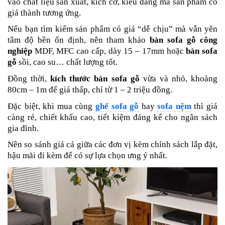
vào chất liệu sản xuất, kích cỡ, kiểu dáng mà sản phẩm có
giá thành tương ứng.
Nếu bạn tìm kiếm sản phẩm có giá “dễ chịu” mà vẫn yên
tâm độ bền ổn định, nên tham khảo
bàn sofa gỗ công
nghiệp
MDF, MFC cao cấp, dày 15 – 17mm hoặc
bàn sofa
gỗ
sồi, cao su… chất lượng tốt.
Đồng thời,
kích thước bàn sofa gỗ
vừa và nhỏ, khoảng
80cm – 1m để giá thấp, chỉ từ 1 – 2 triệu đồng.
Đặc biệt, khi mua cùng
ghế
sofa gỗ
hay
sofa nệm
thì giá
càng rẻ, chiết khấu cao, tiết kiệm đáng kể cho ngân sách
gia đình.
Nên so sánh giá cả giữa các đơn vị kèm chính sách lắp đặt,
hậu mãi đi kèm để có sự lựa chọn ưng ý nhất.