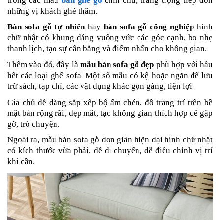
trong các mẫu
bàn ghế gỗ
chỉn chu, trang trọng tiếp đón
những vị khách ghé thăm.
Bàn sofa gỗ tự nhiên
hay
bàn sofa gỗ công nghiệp
hình
chữ nhật có khung dáng vuông vức các góc cạnh, bo nhẹ
thanh lịch, tạo sự cân bằng và điểm nhấn cho không gian.
Thêm vào đó, đây là
mẫu bàn sofa gỗ đẹp
phù hợp với hầu
hết các loại ghế sofa.
Một số mẫu có kệ hoặc ngăn để lưu
trữ sách, tạp chí, các vật dụng khác gọn gàng, tiện lợi.
Gia chủ dễ dàng sắp xếp bộ ấm chén, đồ trang trí trên bề
mặt bàn rộng rãi, đẹp mắt, tạo không gian thích hợp để gặp
gỡ, trò chuyện.
Ngoài ra, mẫu bàn sofa gỗ đơn giản hiện đại
hình chữ nhật
có kích thước vừa phải, dễ di chuyển, dễ điều chỉnh vị trí
khi cần.