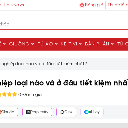
ithatviva.vn
Bảng giá
Thước lỗ 
Ế
GIƯỜNG
TỦ ÁO
KỆ TIVI
BÀN PHẤN
TỦ 
nghiệp loại nào và ở đâu tiết kiệm nhất?
ệp loại nào và ở đâu tiết kiệm nhấ
0 Đánh giá
Claude
Perplexity
Grok
AI Hay