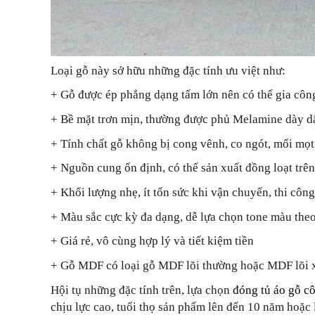
Loại gỗ này sở hữu những đặc tính ưu việt như:
+ Gỗ được ép phẳng dạng tấm lớn nên có thể gia côn
+ Bề mặt trơn mịn, thường được phủ Melamine dày dặ
+ Tính chất gỗ không bị cong vênh, co ngót, mối mọt
+ Nguồn cung ổn định, có thể sản xuất đồng loạt trê
+ Khối lượng nhẹ, ít tốn sức khi vận chuyển, thi côn
+ Màu sắc cực kỳ đa dạng, dễ lựa chọn tone màu theo
+ Giá rẻ, vô cùng hợp lý và tiết kiệm tiền
+ Gỗ MDF có loại gỗ MDF lõi thường hoặc MDF lõi x
Hội tụ những đặc tính trên, lựa chọn
đóng tủ áo gỗ c
chịu lực cao, tuổi thọ sản phẩm lên đến 10 năm hoặc 