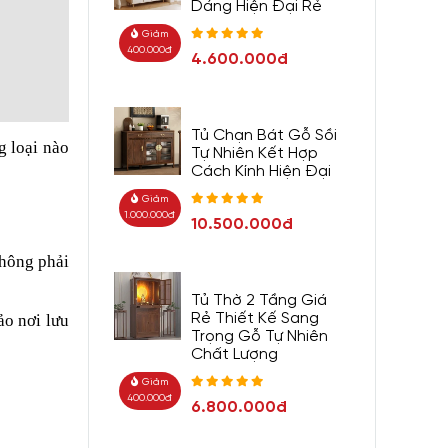
Dáng Hiện Đại Rẻ
Giảm
400.000đ
4.600.000đ
Tủ Chạn Bát Gỗ Sồi
g loại nào
Tự Nhiên Kết Hợp
Cách Kính Hiện Đại
Giảm
1.000.000đ
10.500.000đ
không phải
Tủ Thờ 2 Tầng Giá
Rẻ Thiết Kế Sang
ảo nơi lưu
Trọng Gỗ Tự Nhiên
Chất Lượng
Giảm
400.000đ
6.800.000đ