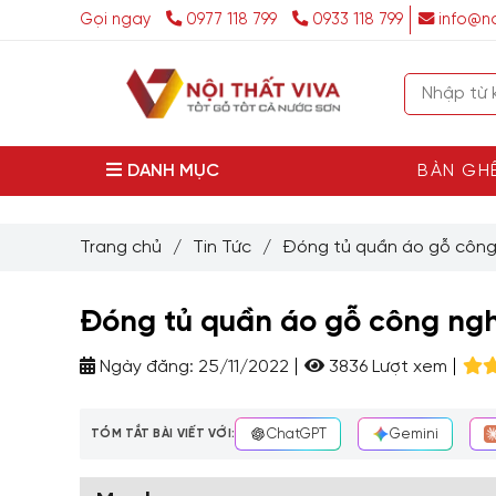
Gọi ngay
0977 118 799
0933 118 799
info@no
DANH MỤC
BÀN GH
Trang chủ
/
Tin Tức
/
Đóng tủ quần áo gỗ công 
Đóng tủ quần áo gỗ công nghi
Ngày đăng:
25/11/2022
3836 Lượt xem
TÓM TẮT BÀI VIẾT VỚI:
ChatGPT
Gemini