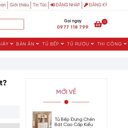
ban
Giới thiệu
Tin Tức
ĐĂNG NHẬP
ĐĂNG KÝ
Gọi ngay
0
0977 118 799
GIÀY
BÀN ĂN
TỦ BẾP
TỦ RƯỢU
THI CÔNG
t?
MỚI VỀ
Tủ Bếp Đựng Chén
Bát Cao Cấp Kiểu