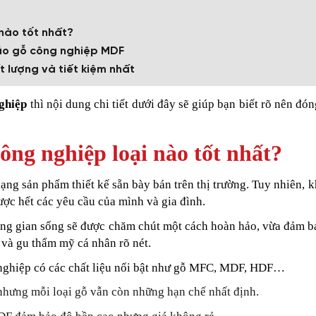
 nào tốt nhất?
 áo gỗ công nghiệp MDF
t lượng và tiết kiệm nhất
nghiệp
thì nội dung chi tiết dưới đây sẽ giúp bạn biết rõ nên đón
ông nghiệp loại nào tốt nhất?
ạng sản phẩm thiết kế sẵn bày bán trên thị trường. Tuy nhiên, 
ợc hết các yêu cầu của mình và gia đình.
ông gian sống sẽ được chăm chút một cách hoàn hảo, vừa đảm b
ư và gu thẩm mỹ cá nhân rõ nét.
g nghiệp có các chất liệu nổi bật như gỗ MFC, MDF, HDF…
nhưng mỗi loại gỗ vẫn còn những hạn chế nhất định.