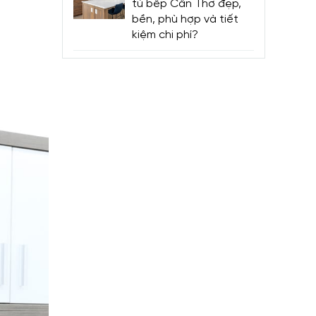
tủ bếp Cần Thơ đẹp,
bền, phù hợp và tiết
kiệm chi phí?