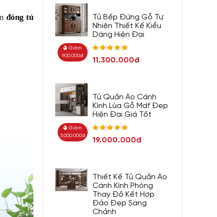
ọn
đóng tủ
Tủ Bếp Đứng Gỗ Tự
Nhiên Thiết Kế Kiểu
Dáng Hiện Đại
Giảm
900.000đ
11.300.000đ
Tủ Quần Áo Cánh
Kính Lùa Gỗ Mdf Đẹp
Hiện Đại Giá Tốt
Giảm
3.000.000đ
19.000.000đ
Thiết Kế Tủ Quần Áo
Cánh Kính Phòng
Thay Đồ Kết Hợp
Đảo Đẹp Sang
Chảnh