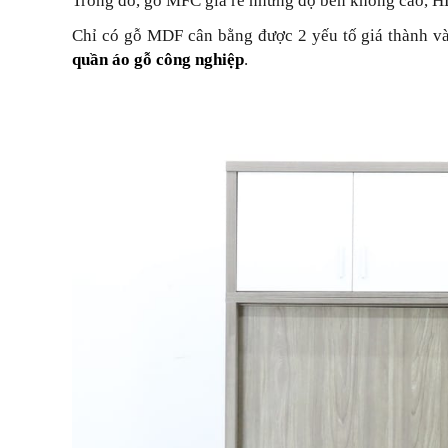
Trong đó, gỗ MFC giá rẻ nhưng độ bền không cao, H
Chỉ có gỗ MDF cân bằng được 2 yếu tố giá thành và
quần áo gỗ công nghiệp
.