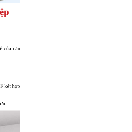
iệp
tế của căn
DF kết hợp
hơn.