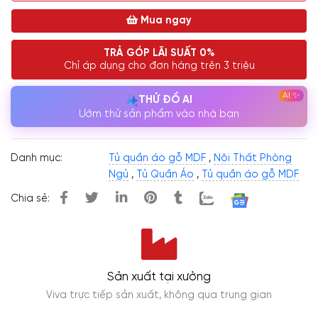
Mua ngay
TRẢ GÓP LÃI SUẤT 0%
Chỉ áp dụng cho đơn hàng trên 3 triệu
THỬ ĐỒ AI
Ướm thử sản phẩm vào nhà bạn
Danh mục:
Tủ quần áo gỗ MDF
,
Nội Thất Phòng
Ngủ
,
Tủ Quần Áo
,
Tủ quần áo gỗ MDF
Chia sẻ:
Sản xuất tại xưởng
Viva trực tiếp sản xuất, không qua trung gian