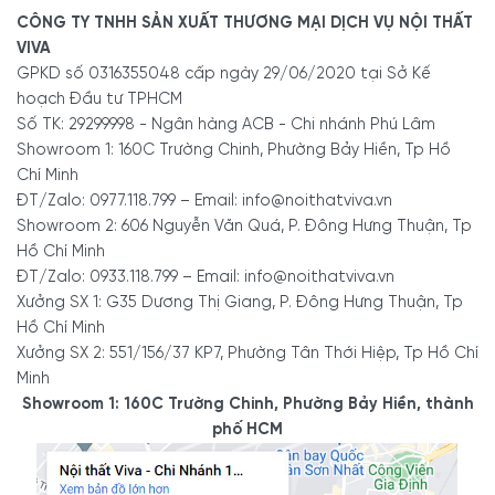
CÔNG TY TNHH SẢN XUẤT THƯƠNG MẠI DỊCH VỤ NỘI THẤT
VIVA
GPKD số 0316355048 cấp ngày 29/06/2020 tại Sở Kế
- Showroom 2:
606 Nguyễn Văn Quá, P. Đông Hưng
Thuận, Tp Hồ Chí Minh
hoạch Đầu tư TPHCM
- Hotline/Zalo:
0933.118.799
Số TK: 29299998 - Ngân hàng ACB - Chi nhánh Phú Lâm
Showroom 1: 160C Trường Chinh, Phường Bảy Hiền, Tp Hồ
Chí Minh
- Xưởng SX:
83/10 Dương Thị Giang, P. Đông Hưng
ĐT/Zalo: 0977.118.799 – Email: info@noithatviva.vn
Thuận, Tp. Hồ Chí Minh
Showroom 2: 606 Nguyễn Văn Quá, P. Đông Hưng Thuận, Tp
- Hotline/Zalo:
0933.118.799
Hồ Chí Minh
ĐT/Zalo: 0933.118.799 – Email: info@noithatviva.vn
Xưởng SX 1: G35 Dương Thị Giang, P. Đông Hưng Thuận, Tp
Hồ Chí Minh
Xưởng SX 2: 551/156/37 KP7, Phường Tân Thới Hiệp, Tp Hồ Chí
Minh
Showroom 1: 160C Trường Chinh, Phường Bảy Hiền, thành
phố HCM