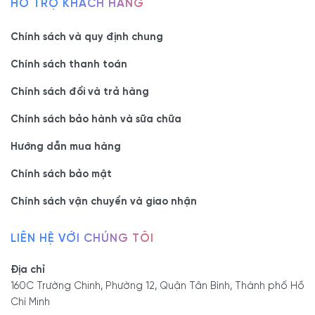
HỖ TRỢ KHÁCH HÀNG
Chính sách và quy định chung
Chính sách thanh toán
Chính sách đổi và trả hàng
Thông tin chi tiết:
Chính sách bảo hành và sữa chữa
Hướng dẫn mua hàng
Loại gỗ:
Gỗ MDF
Phủ Melamine
Chính sách bảo mật
Màu sắc:
Màu
Nết + Trắng
Chất
Chính sách vận chuyển và giao nhận
Chất lượng rất tốt, trung bình 5-10 năm
lượng:
Thợ thi
Thợ được đào tạo bài bản chuyên nghiệp,
LIÊN HỆ VỚI CHÚNG TÔI
công:
kinh nghiệm trên 5 năm
Xuất xứ:
Sản xuất trực tiếp bởi công ty Viva
Địa chỉ
160C Trường Chinh, Phường 12, Quận Tân Bình, Thành phố Hồ
Không hóa chất, Không mùi độc hại. An toàn
An Toàn:
Chí Minh
sức khỏe cho người sử dụng và trẻ em