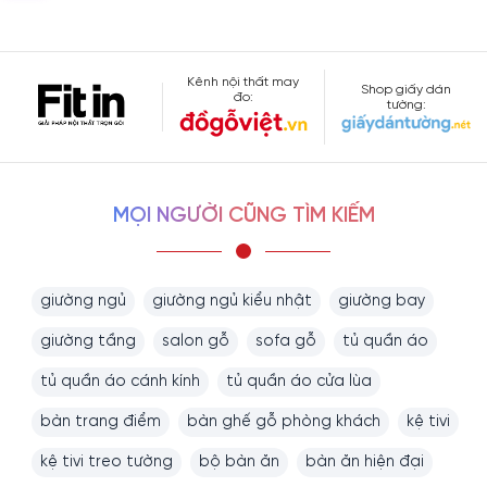
Kênh nội thất may
Shop giấy dán
đo:
tường:
MỌI NGƯỜI CŨNG TÌM KIẾM
giường ngủ
giường ngủ kiểu nhật
giường bay
giường tầng
salon gỗ
sofa gỗ
tủ quần áo
tủ quần áo cánh kính
tủ quần áo cửa lùa
bàn trang điểm
bàn ghế gỗ phòng khách
kệ tivi
kệ tivi treo tường
bộ bàn ăn
bàn ăn hiện đại