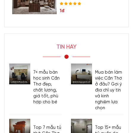
1đ
TIN HAY
7+ mẫu bàn
Mua bàn làm
học sinh Cần
việc Cần Thơ
Thơ đẹp,
ở đâu? Gợi ý
chất lượng,
địa chỉ uy tín
giá tốt, phù
và kinh
hợp cho bé
nghiệm lựa
chọn
Top 7 mẫu tủ
Top 15+ mẫu