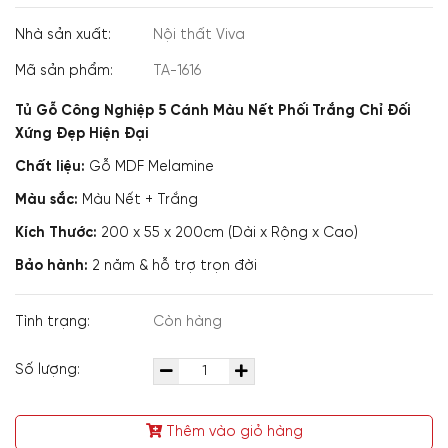
Nhà sản xuất:
Nội thất Viva
Mã sản phẩm:
TA-1616
Tủ Gỗ Công Nghiệp 5 Cánh Màu Nết Phối Trắng Chỉ Đối
Xứng Đẹp Hiện Đại
Chất liệu:
Gỗ MDF Melamine
Màu sắc:
Màu Nết + Trắng
Kích Thước:
200 x 55 x 200cm (Dài x Rộng x Cao)
Bảo hành:
2 năm & hỗ trợ trọn đời
Tình trạng:
Còn hàng
Số lượng:
Thêm vào giỏ hàng