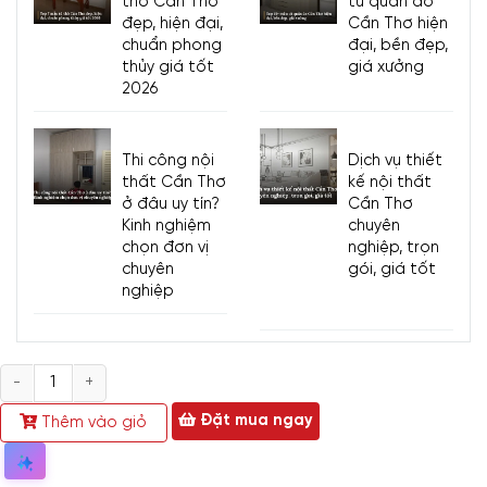
thờ Cần Thơ
tủ quần áo
đẹp, hiện đại,
Cần Thơ hiện
chuẩn phong
đại, bền đẹp,
thủy giá tốt
giá xưởng
2026
Thi công nội
Dịch vụ thiết
thất Cần Thơ
kế nội thất
ở đâu uy tín?
Cần Thơ
Kinh nghiệm
chuyên
chọn đơn vị
nghiệp, trọn
chuyên
gói, giá tốt
nghiệp
Số
lượng
Đặt mua ngay
Thêm vào giỏ