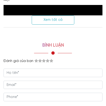
Xem tất cả
BÌNH LUẬN
Đánh giá của bạn
Kiểu dáng tươi mới, hiện đại
Tủ Gỗ Công Nghiệp 5 Cánh TA-1616
được đánh giá cao bởi sở
hữu vẻ ngoài vô cùng bắt mắt. Là lựa chọn rất thích hợp với
những gia chủ yêu phong cách hiện đại nhưng phải cầu kỳ hơn.
Kiểu dáng, màu sắc, mẫu mã,… sản phẩm góp phần cho không
gian căn phòng hiện hữu sự trẻ trung, tươi mới hơn rất nhiều.