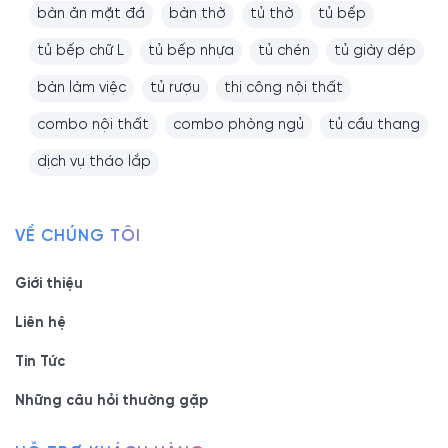
bàn ăn mặt đá
bàn thờ
tủ thờ
tủ bếp
tủ bếp chữ L
tủ bếp nhựa
tủ chén
tủ giày dép
bàn làm việc
tủ rượu
thi công nội thất
combo nội thất
combo phòng ngủ
tủ cầu thang
dịch vụ tháo lắp
VỀ CHÚNG TÔI
Giới thiệu
Liên hệ
Tin Tức
Những câu hỏi thường gặp