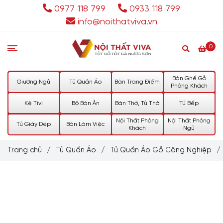
0977 118 799
0933 118 799
info@noithatviva.vn
0
Bàn Ghế Gỗ
Giường Ngủ
Tủ Quần Áo
Bàn Trang Điểm
Phòng Khách
Kệ Tivi
Bộ Bàn Ăn
Bàn Thờ, Tủ Thờ
Tủ Bếp
Nội Thất Phòng
Nội Thất Phòng
Tủ Giày Dép
Bàn Làm Việc
Khách
Ngủ
Trang chủ
/
Tủ Quần Áo
/
Tủ Quần Áo Gỗ Công Nghiệp
/