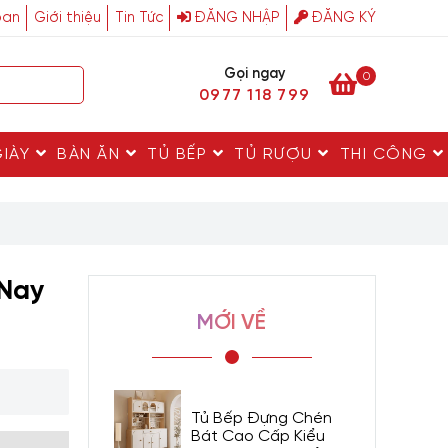
ban
Giới thiệu
Tin Tức
ĐĂNG NHẬP
ĐĂNG KÝ
Gọi ngay
0
0977 118 799
GIÀY
BÀN ĂN
TỦ BẾP
TỦ RƯỢU
THI CÔNG
 Nay
MỚI VỀ
Tủ Bếp Đựng Chén
Bát Cao Cấp Kiểu