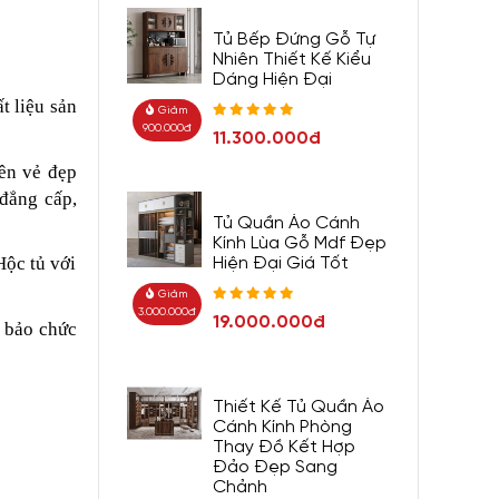
Tủ Bếp Đứng Gỗ Tự
Nhiên Thiết Kế Kiểu
Dáng Hiện Đại
t liệu sản
Giảm
900.000đ
11.300.000đ
ên vẻ đẹp
 đẳng cấp,
Tủ Quần Áo Cánh
Kính Lùa Gỗ Mdf Đẹp
Hộc tủ với
Hiện Đại Giá Tốt
Giảm
3.000.000đ
19.000.000đ
m bảo chức
Thiết Kế Tủ Quần Áo
Cánh Kính Phòng
Thay Đồ Kết Hợp
Đảo Đẹp Sang
Chảnh