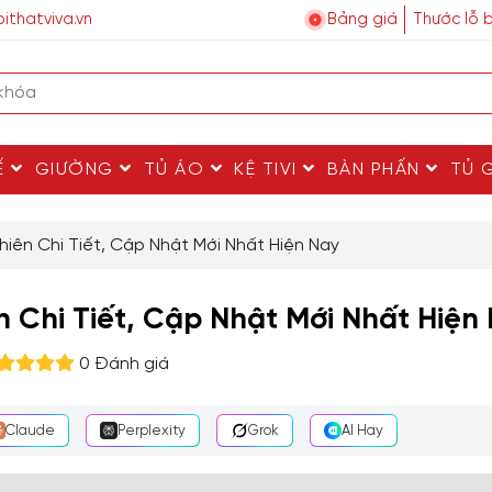
ithatviva.vn
Bảng giá
Thước lỗ 
Ế
GIƯỜNG
TỦ ÁO
KỆ TIVI
BÀN PHẤN
TỦ 
hiên Chi Tiết, Cập Nhật Mới Nhất Hiện Nay
 Chi Tiết, Cập Nhật Mới Nhất Hiện
0 Đánh giá
Claude
Perplexity
Grok
AI Hay