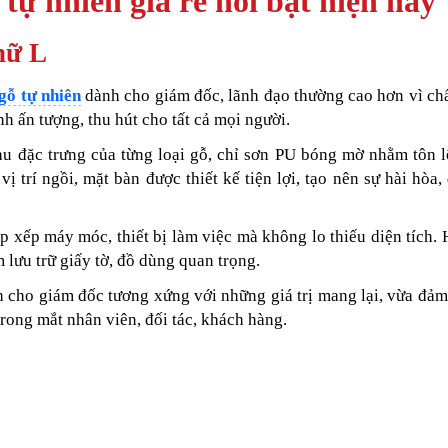
tự nhiên giá rẻ nổi bật hiện nay
hữ L
gỗ tự nhiên
dành cho giám đốc, lãnh đạo thường cao hơn vì chấ
h ấn tượng, thu hút cho tất cả mọi người.
u đặc trưng của từng loại gỗ, chỉ sơn PU bóng mờ nhằm tôn l
vị trí ngồi, mặt bàn được thiết kế tiện lợi, tạo nên sự hài hòa,
p xếp máy móc, thiết bị làm việc mà không lo thiếu diện tích. 
 lưu trữ giấy tờ, đồ dùng quan trọng.
 cho giám đốc tương xứng với những giá trị mang lại, vừa đả
rong mắt nhân viên, đối tác, khách hàng.