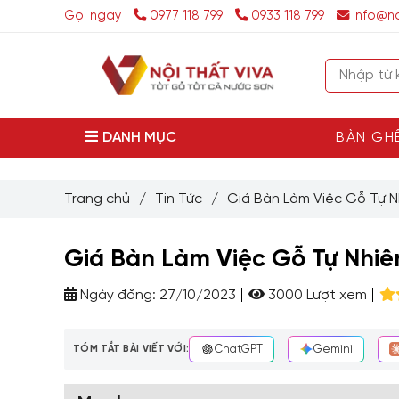
Gọi ngay
0977 118 799
0933 118 799
info@no
DANH MỤC
BÀN GH
Trang chủ
/
Tin Tức
/
Giá Bàn Làm Việc Gỗ Tự N
Giá Bàn Làm Việc Gỗ Tự Nhiên
Ngày đăng:
27/10/2023
3000 Lượt xem
TÓM TẮT BÀI VIẾT VỚI:
ChatGPT
Gemini