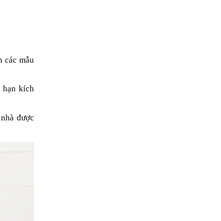
n các mẫu
 hạn kích
i nhà được