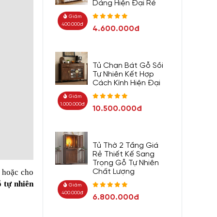
Dáng Hiện Đại Rẻ
Giảm
400.000đ
4.600.000đ
Tủ Chạn Bát Gỗ Sồi
Tự Nhiên Kết Hợp
Cách Kính Hiện Đại
Giảm
1.000.000đ
10.500.000đ
Tủ Thờ 2 Tầng Giá
Rẻ Thiết Kế Sang
Trọng Gỗ Tự Nhiên
h hoặc cho
Chất Lượng
ỗ tự nhiên
Giảm
400.000đ
6.800.000đ