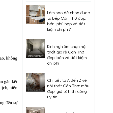
Làm sao để chọn được
tủ bếp Cần Thơ đẹp,
bền, phù hợp và tiết
kiệm chi phí?
Kinh nghiệm chọn nội
thất giá rẻ Cần Thơ
ao, không
đẹp, bền và tiết kiệm
chi phí
Chi tiết từ A đến Z về
àn gắn kết
nội thất Cần Thơ: mẫu
lịch, hiện
đẹp, giá tốt, thi công
uy tín
ang đến sự