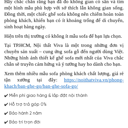
Hãy chắc chắn rằng bạn đã đo không gian có sẵn và tìm
một hình mẫu phù hợp với sở thích lẫn không gian sống.
Đồng thời
, một chiếc ghế sofa không nên chiếm hoàn toàn
phòng khách, khiến bạn có ít khoảng trống để di chuyển,
sinh hoạt hàng ngày.
Hiện trên thị trường có không ít mẫu sofa để bạn lựa chọn.
Tại TP.HCM, Nội thất Viva là một trong những đơn vị
chuyên sản xuất – cung ứng sofa gỗ đến người dùng Việt.
Những hình ảnh thiết kế ghế sofa mới nhất của Viva chắc
chắn sẽ truyền cảm hứng và ý tưởng hay ho dành cho bạn.
Xem thêm nhiều mẫu sofa phòng khách chất lượng, giá rẻ
tận xưởng tại đây:
https://noithatviva.vn/phong-
khach/ban-ghe-go/ban-ghe-sofa-go/
✔️ Miễn phí giao hàng & lắp đặt nội thành
✔️ Hỗ trợ trả góp 0%
✔️ Bảo hành 2 năm
✔️ Bảo trì trọn đời