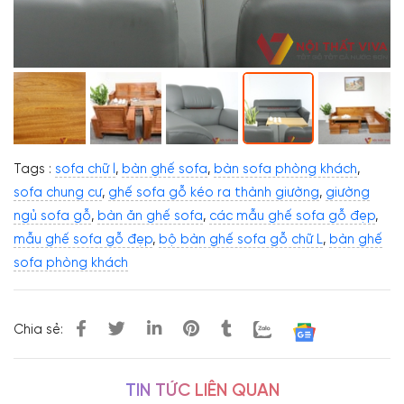
Tags :
sofa chữ l
,
bàn ghế sofa
,
bàn sofa phòng khách
,
sofa chung cư
,
ghế sofa gỗ kéo ra thành giường
,
giường
ngủ sofa gỗ
,
bàn ăn ghế sofa
,
các mẫu ghế sofa gỗ đẹp
,
mẫu ghế sofa gỗ đẹp
,
bộ bàn ghế sofa gỗ chữ L
,
bàn ghế
sofa phòng khách
Chia sẻ:
TIN TỨC LIÊN QUAN