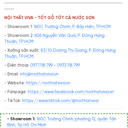
-----------------------------------------------------------
-----
NỘI THẤT VIVA - TỐT GỖ TỐT CẢ NƯỚC SƠN
- Showroom 1:
160C Trường Chinh, P. Bảy Hiền, TP.HCM
- Showroom 2:
606 Nguyễn Văn Quá, P. Đông Hưng
Thuận, TP.HCM
- Xưởng sản xuất:
83/10 Dương Thị Giang, P. Đông Hưng
Thuận, TP.HCM
- Điện thoại:
0977.118.799
-
0933.118.799
- Email:
info@noithatviva.vn
- Website:
https://noithatviva.vn
- Fanpage:
https://www.facebook.com/noithatviva.vn
- TikTok:
https://www.tiktok.com/@noithatviva
- Showroom 1:
160C Trường Chinh, phường 12, quận Tân
Bình, Tp Hồ Chí Minh