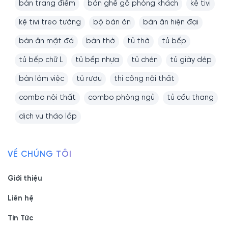
bàn trang điểm
bàn ghế gỗ phòng khách
kệ tivi
kệ tivi treo tường
bộ bàn ăn
bàn ăn hiện đại
bàn ăn mặt đá
bàn thờ
tủ thờ
tủ bếp
tủ bếp chữ L
tủ bếp nhựa
tủ chén
tủ giày dép
bàn làm việc
tủ rượu
thi công nội thất
combo nội thất
combo phòng ngủ
tủ cầu thang
dịch vụ tháo lắp
VỀ CHÚNG TÔI
Giới thiệu
Liên hệ
Tin Tức