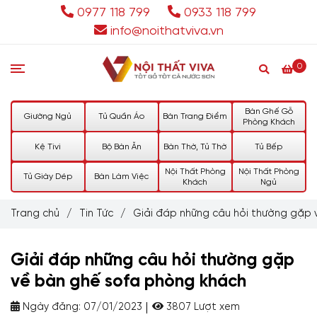
0977 118 799
0933 118 799
info@noithatviva.vn
0
Bàn Ghế Gỗ
Giường Ngủ
Tủ Quần Áo
Bàn Trang Điểm
Phòng Khách
Kệ Tivi
Bộ Bàn Ăn
Bàn Thờ, Tủ Thờ
Tủ Bếp
Nội Thất Phòng
Nội Thất Phòng
Tủ Giày Dép
Bàn Làm Việc
Khách
Ngủ
Trang chủ
/
Tin Tức
/
Giải đáp những câu hỏi thường gặp 
Giải đáp những câu hỏi thường gặp
về bàn ghế sofa phòng khách
Ngày đăng:
07/01/2023
3807 Lượt xem