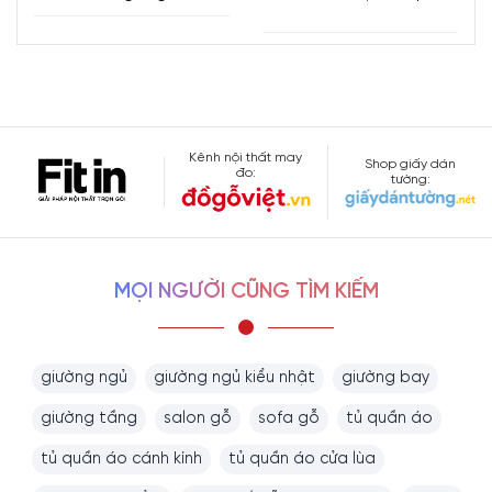
Kênh nội thất may
Shop giấy dán
đo:
tường:
MỌI NGƯỜI CŨNG TÌM KIẾM
giường ngủ
giường ngủ kiểu nhật
giường bay
giường tầng
salon gỗ
sofa gỗ
tủ quần áo
tủ quần áo cánh kính
tủ quần áo cửa lùa