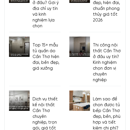
ở đâu? Gợi ý
đẹp, hiện đại,
địa chỉ uy tín
chuẩn phong
và kinh
thủy giá tốt
nghiệm lựa
2026
chọn
Top 15+ mẫu
Thi công nội
tủ quần áo
thất Cần Thơ
Cần Thơ hiện
ở đâu uy tín?
đại, bền đẹp,
Kinh nghiệm
giá xưởng
chọn đơn vị
chuyên
nghiệp
Dịch vụ thiết
Làm sao để
kế nội thất
chọn được tủ
Cần Thơ
bếp Cần Thơ
chuyên
đẹp, bền, phù
nghiệp, trọn
hợp và tiết
gói, giá tốt
kiệm chi phí?