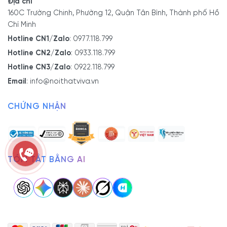
Địa chỉ
160C Trường Chinh, Phường 12, Quận Tân Bình, Thành phố Hồ
Chí Minh
Hotline CN1/Zalo
:
0977.118.799
Hotline CN2/Zalo
:
0933.118.799
Hotline CN3/Zalo
:
0922.118.799
Email
:
info@noithatviva.vn
CHỨNG NHẬN
TÓM TẮT BẰNG AI