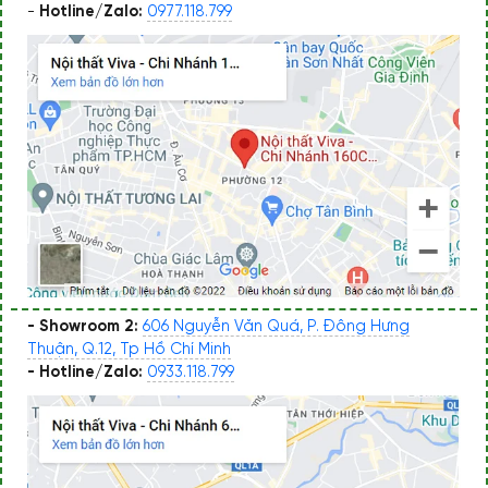
-
Hotline/Zalo:
0977.118.799
- Showroom 2:
606 Nguyễn Văn Quá, P. Đông Hưng
Thuận, Q.12, Tp Hồ Chí Minh
- Hotline/Zalo:
0933.118.799