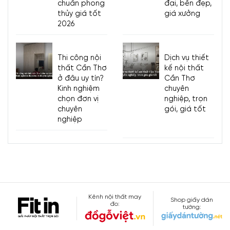
chuẩn phong
đại, bền đẹp,
thủy giá tốt
giá xưởng
2026
Thi công nội
Dịch vụ thiết
thất Cần Thơ
kế nội thất
ở đâu uy tín?
Cần Thơ
Kinh nghiệm
chuyên
chọn đơn vị
nghiệp, trọn
chuyên
gói, giá tốt
nghiệp
Kênh nội thất may
Shop giấy dán
đo:
tường: