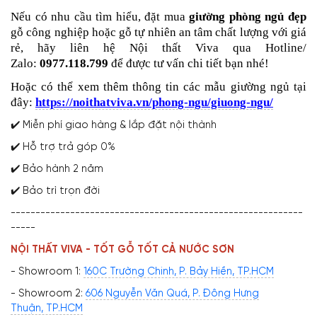
Nếu có nhu cầu tìm hiểu, đặt mua
giường phòng ngủ đẹp
gỗ công nghiệp hoặc gỗ tự nhiên an tâm chất lượng với giá
rẻ, hãy liên hệ Nội thất Viva qua Hotline/
Zalo:
0977.118.799
để được tư vấn chi tiết bạn nhé!
Hoặc có thể xem thêm thông tin các mẫu giường ngủ tại
đây:
https://noithatviva.vn/phong-ngu/giuong-ngu/
✔️ Miễn phí giao hàng & lắp đặt nội thành
✔️ Hỗ trợ trả góp 0%
✔️ Bảo hành 2 năm
✔️ Bảo trì trọn đời
-----------------------------------------------------------
-----
NỘI THẤT VIVA - TỐT GỖ TỐT CẢ NƯỚC SƠN
- Showroom 1:
160C Trường Chinh, P. Bảy Hiền, TP.HCM
- Showroom 2:
606 Nguyễn Văn Quá, P. Đông Hưng
Thuận, TP.HCM