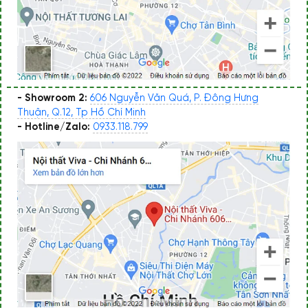
- Showroom 2:
606 Nguyễn Văn Quá, P. Đông Hưng
Thuận, Q.12, Tp Hồ Chí Minh
- Hotline/Zalo:
0933.118.799