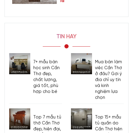
1đ
TIN HAY
7+ mẫu bàn
Mua bàn làm
học sinh Cần
việc Cần Thơ
Thơ đẹp,
ở đâu? Gợi ý
chất lượng,
địa chỉ uy tín
giá tốt, phù
và kinh
hợp cho bé
nghiệm lựa
chọn
Top 7 mẫu tủ
Top 15+ mẫu
thờ Cần Thơ
tủ quần áo
đẹp, hiện đại,
Cần Thơ hiện