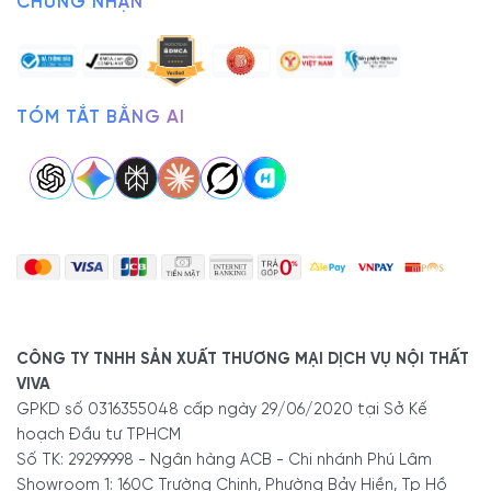
CHỨNG NHẬN
TÓM TẮT BẰNG AI
CÔNG TY TNHH SẢN XUẤT THƯƠNG MẠI DỊCH VỤ NỘI THẤT
VIVA
GPKD số 0316355048 cấp ngày 29/06/2020 tại Sở Kế
hoạch Đầu tư TPHCM
Số TK: 29299998 - Ngân hàng ACB - Chi nhánh Phú Lâm
Showroom 1: 160C Trường Chinh, Phường Bảy Hiền, Tp Hồ