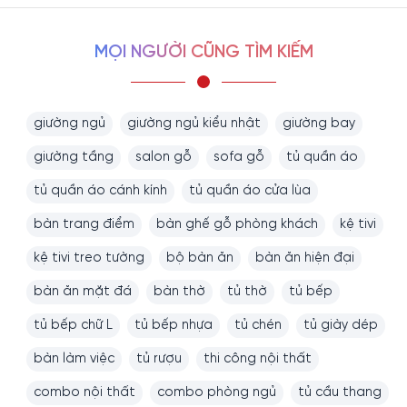
MỌI NGƯỜI CŨNG TÌM KIẾM
giường ngủ
giường ngủ kiểu nhật
giường bay
giường tầng
salon gỗ
sofa gỗ
tủ quần áo
tủ quần áo cánh kính
tủ quần áo cửa lùa
bàn trang điểm
bàn ghế gỗ phòng khách
kệ tivi
kệ tivi treo tường
bộ bàn ăn
bàn ăn hiện đại
bàn ăn mặt đá
bàn thờ
tủ thờ
tủ bếp
tủ bếp chữ L
tủ bếp nhựa
tủ chén
tủ giày dép
bàn làm việc
tủ rượu
thi công nội thất
combo nội thất
combo phòng ngủ
tủ cầu thang