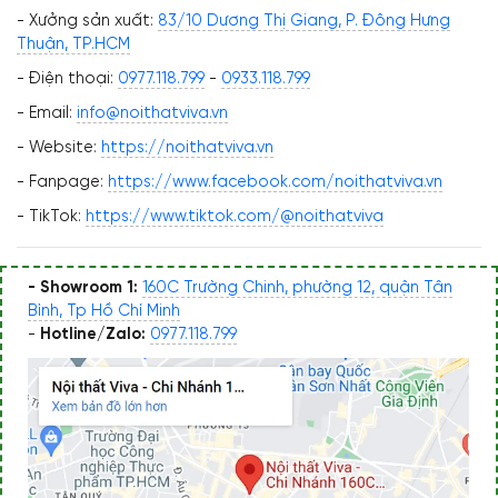
- Xưởng sản xuất:
83/10 Dương Thị Giang, P. Đông Hưng
Thuận, TP.HCM
- Điện thoại:
0977.118.799
-
0933.118.799
- Email:
info@noithatviva.vn
- Website:
https://noithatviva.vn
- Fanpage:
https://www.facebook.com/noithatviva.vn
- TikTok:
https://www.tiktok.com/@noithatviva
- Showroom 1:
160C Trường Chinh, phường 12, quận Tân
Bình, Tp Hồ Chí Minh
-
Hotline/Zalo:
0977.118.799