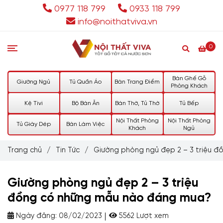
0977 118 799
0933 118 799
info@noithatviva.vn
0
Bàn Ghế Gỗ
Giường Ngủ
Tủ Quần Áo
Bàn Trang Điểm
Phòng Khách
Kệ Tivi
Bộ Bàn Ăn
Bàn Thờ, Tủ Thờ
Tủ Bếp
Nội Thất Phòng
Nội Thất Phòng
Tủ Giày Dép
Bàn Làm Việc
Khách
Ngủ
Trang chủ
/
Tin Tức
/
Giường phòng ngủ đẹp 2 – 3 triệu 
Giường phòng ngủ đẹp 2 – 3 triệu
đồng có những mẫu nào đáng mua?
Ngày đăng:
08/02/2023
5562 Lượt xem