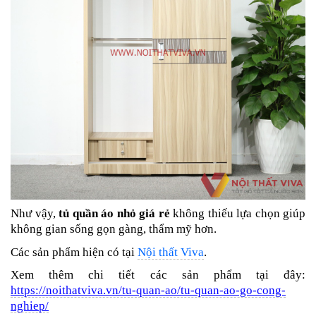
Như vậy,
tủ quần áo nhỏ giá rẻ
không thiếu lựa chọn giúp
không gian sống gọn gàng, thẩm mỹ hơn.
Các sản phẩm hiện có tại
Nội thất Viva
.
Xem thêm chi tiết các sản phẩm tại đây:
https://noithatviva.vn/tu-quan-ao/tu-quan-ao-go-cong-
nghiep/