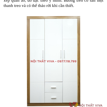
xếp quần áo, đồ đạc theo ý mình. Buồng treo có sẵn một
thanh treo và có thể tháo rời khi cần thiết.