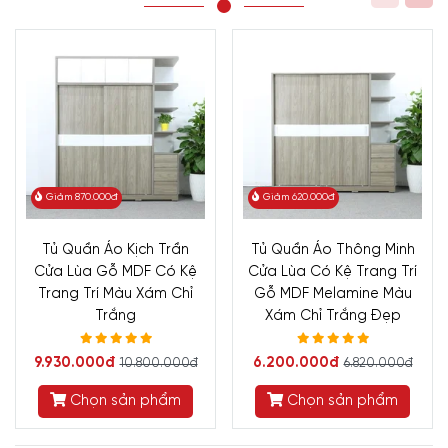
Giảm 870.000đ
Giảm 620.000đ
Tủ Quần Áo Kịch Trần
Tủ Quần Áo Thông Minh
Cửa Lùa Gỗ MDF Có Kệ
Cửa Lùa Có Kệ Trang Trí
Trang Trí Màu Xám Chỉ
Gỗ MDF Melamine Màu
Trắng
Xám Chỉ Trắng Đẹp
9.930.000đ
6.200.000đ
10.800.000đ
6.820.000đ
Chọn sản phẩm
Chọn sản phẩm