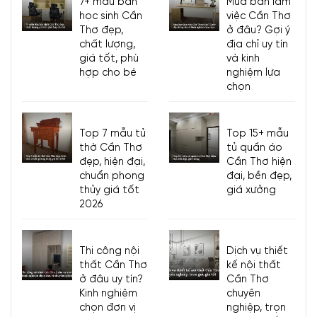
7+ mẫu bàn
Mua bàn làm
học sinh Cần
việc Cần Thơ
Thơ đẹp,
ở đâu? Gợi ý
chất lượng,
địa chỉ uy tín
giá tốt, phù
và kinh
hợp cho bé
nghiệm lựa
chọn
Top 7 mẫu tủ
Top 15+ mẫu
thờ Cần Thơ
tủ quần áo
đẹp, hiện đại,
Cần Thơ hiện
chuẩn phong
đại, bền đẹp,
thủy giá tốt
giá xưởng
2026
Thi công nội
Dịch vụ thiết
thất Cần Thơ
kế nội thất
ở đâu uy tín?
Cần Thơ
Kinh nghiệm
chuyên
chọn đơn vị
nghiệp, trọn