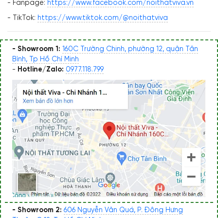
- Fanpage:
https://www.facebook.com/noithatviva.vn
- TikTok:
https://www.tiktok.com/@noithatviva
- Showroom 1:
160C Trường Chinh, phường 12, quận Tân
Bình, Tp Hồ Chí Minh
-
Hotline/Zalo:
0977.118.799
- Showroom 2:
606 Nguyễn Văn Quá, P. Đông Hưng