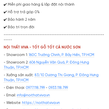
✔️ Miễn phí giao hàng & lắp đặt nội thành
✔️ Hỗ trợ trả góp 0%
✔️ Bảo hành 2 năm
✔️ Bảo trì trọn đời
-----------------------------------------------------------
-----
NỘI THẤT VIVA - TỐT GỖ TỐT CẢ NƯỚC SƠN
- Showroom 1:
160C Trường Chinh, P. Bảy Hiền, TP.HCM
- Showroom 2:
606 Nguyễn Văn Quá, P. Đông Hưng
Thuận, TP.HCM
- Xưởng sản xuất:
83/10 Dương Thị Giang, P. Đông Hưng
Thuận, TP.HCM
- Điện thoại:
0977.118.799
-
0933.118.799
- Email:
info@noithatviva.vn
- Website:
https://noithatviva.vn