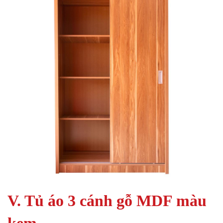
V. Tủ áo 3 cánh gỗ MDF màu