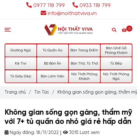
0977 118 799
0933 118 799
info@noithatviva.vn
0
Bàn Ghế Gỗ
Giường Ngủ
Tủ Quần Áo
Bàn Trang Điểm
Phòng Khách
Kệ Tivi
Bộ Bàn Ăn
Bàn Thờ, Tủ Thờ
Tủ Bếp
Nội Thất Phòng
Nội Thất Phòng
Tủ Giày Dép
Bàn Làm Việc
Khách
Ngủ
Trang chủ
/
Tin Tức
/
Không gian sống gọn gàng, thẩm mỹ 
Không gian sống gọn gàng, thẩm mỹ
với 7+ tủ quần áo nhỏ giá rẻ hấp dẫn
Ngày đăng:
18/11/2022
3015 Lượt xem