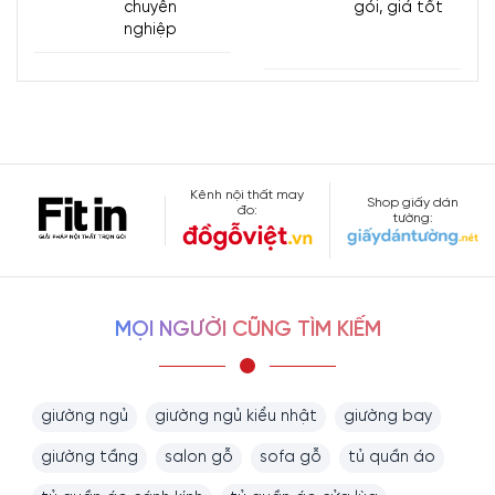
chuyên
gói, giá tốt
nghiệp
Kênh nội thất may
Shop giấy dán
đo:
tường:
MỌI NGƯỜI CŨNG TÌM KIẾM
giường ngủ
giường ngủ kiểu nhật
giường bay
giường tầng
salon gỗ
sofa gỗ
tủ quần áo