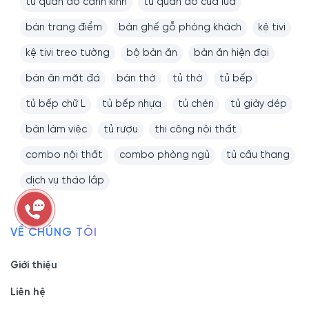
tủ quần áo cánh kính
tủ quần áo cửa lùa
bàn trang điểm
bàn ghế gỗ phòng khách
kệ tivi
kệ tivi treo tường
bộ bàn ăn
bàn ăn hiện đại
bàn ăn mặt đá
bàn thờ
tủ thờ
tủ bếp
tủ bếp chữ L
tủ bếp nhựa
tủ chén
tủ giày dép
bàn làm việc
tủ rượu
thi công nội thất
combo nội thất
combo phòng ngủ
tủ cầu thang
dịch vụ tháo lắp
VỀ CHÚNG TÔI
Giới thiệu
Liên hệ