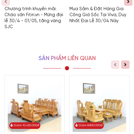
Chương trình khuyến mãi:
Mua Sắm & Đặt Hàng Gia
Chào sân Fitin.vn - Mừng đại
Công Giá Sốc Tại Viva, Duy
lễ 30/4 - 01/05, tặng vàng
Nhất Đại Lễ 30/04 Này
SJC
SẢN PHẨM LIÊN QUAN
Giảm 10.450.000đ
Giảm 8.800.000đ