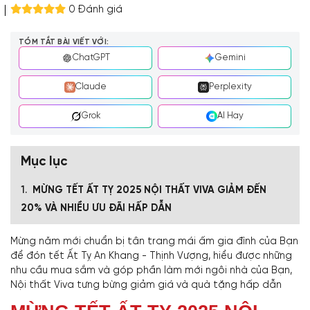
0 Đánh giá
TÓM TẮT BÀI VIẾT VỚI:
ChatGPT
Gemini
Claude
Perplexity
Grok
AI Hay
Mục lục
MỪNG TẾT ẤT TỴ 2025 NỘI THẤT VIVA GIẢM ĐẾN
20% VÀ NHIỀU ƯU ĐÃI HẤP DẪN
Mừng năm mới chuẩn bị tân trang mái ấm gia đình của Bạn
để đón tết Ất Tỵ An Khang - Thịnh Vượng, hiểu được những
nhu cầu mua sắm và góp phần làm mới ngôi nhà của Bạn,
Nội thất Viva tưng bừng giảm giá và quà tặng hấp dẫn