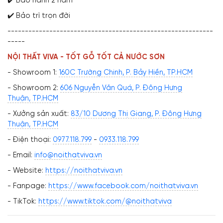
✔️ Bảo hành 2 năm
✔️ Bảo trì trọn đời
-----------------------------------------------------------
-----
NỘI THẤT VIVA - TỐT GỖ TỐT CẢ NƯỚC SƠN
- Showroom 1:
160C Trường Chinh, P. Bảy Hiền, TP.HCM
- Showroom 2:
606 Nguyễn Văn Quá, P. Đông Hưng
Thuận, TP.HCM
- Xưởng sản xuất:
83/10 Dương Thị Giang, P. Đông Hưng
Thuận, TP.HCM
- Điện thoại:
0977.118.799
-
0933.118.799
- Email:
info@noithatviva.vn
- Website:
https://noithatviva.vn
- Fanpage:
https://www.facebook.com/noithatviva.vn
- TikTok:
https://www.tiktok.com/@noithatviva