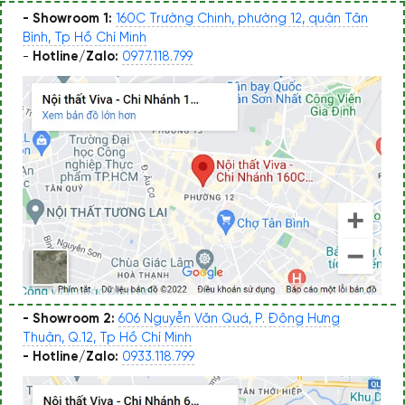
- Showroom 1:
160C Trường Chinh, phường 12, quận Tân
Bình, Tp Hồ Chí Minh
-
Hotline/Zalo:
0977.118.799
- Showroom 2:
606 Nguyễn Văn Quá, P. Đông Hưng
Thuận, Q.12, Tp Hồ Chí Minh
- Hotline/Zalo:
0933.118.799