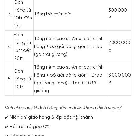
Đơn
hàng từ
500.000
3
Tặng bộ chén dĩa
10tr đến
đ
15tr
Đơn
Tặng nệm cao su American chính
hàng từ
2.300.000
4
hãng + bộ gối bông gòn + Drap
15tr đến
đ
(ga trải giường)
20tr
Tặng nệm cao su American chính
Đơn
hãng + bộ gối bông gòn + Drap
3.000.000
5
hàng từ
(ga trải giường) + Tab (tủ) đầu
đ
20tr
giường
Kính chúc quý khách hàng năm mới An khang thịnh vượng!
✔️ Miễn phí giao hàng & lắp đặt nội thành
✔️ Hỗ trợ trả góp 0%