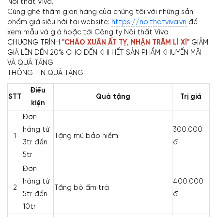
Nội thất Viva.
Cùng ghé thăm gian hàng của chúng tôi với những sản
phẩm giá siêu hời tại website:
https://noithatviva.vn
để
xem mẫu và giá hoặc tới Công ty Nội thất Viva
CHƯƠNG TRÌNH
"CHÀO XUÂN ẤT TỴ, NHẬN TRĂM LÌ XÌ"
GIẢM
GIÁ LÊN ĐẾN 20% CHO ĐẾN KHI HẾT SẢN PHẨM KHUYẾN MÃI
VÀ QUÀ TẶNG.
THÔNG TIN QUÀ TẶNG:
Điều
STT
Quà tặng
Trị giá
kiện
Đơn
hàng từ
300.000
1
Tặng mũ bảo hiểm
3tr đến
đ
5tr
Đơn
hàng từ
400.000
2
Tặng bộ ấm trà
5tr đến
đ
10tr