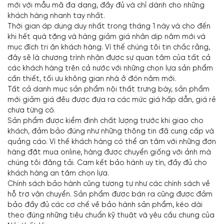
mới với mẫu mã đa dạng, đầy đủ và chỉ dành cho những
khách hàng nhanh tay nhất.
Thời gian áp dụng duy nhất trong tháng 1 này và cho đến
khi hết quà tặng và hàng giảm giá nhân dịp năm mới và
mục đích tri ân khách hàng. Vì thế chúng tôi tin chắc rằng,
đây sẽ là chương trình nhận được sự quan tâm của tất cả
các khách hàng trên cả nước với những chọn lựa sản phẩm
cần thiết, tối ưu không gian nhà ở đón năm mới.
Tất cả danh mục sản phẩm nội thất trưng bày, sản phẩm
mới giảm giá đều được đưa ra các mức giá hấp dẫn, giá rẻ
chưa từng có.
Sản phẩm được kiểm định chất lượng trước khi giao cho
khách, đảm bảo đúng như những thông tin đã cung cấp và
quảng cáo. Vì thế khách hàng có thể an tâm với những đơn
hàng đặt mua online, hàng được chuyển giống với ảnh mà
chúng tôi đăng tải. Cam kết bảo hành uy tín, đầy đủ cho
khách hàng an tâm chọn lựa.
Chính sách bảo hành cũng tương tự như các chính sách về
hỗ trợ vận chuyển. Sản phẩm được bán ra cũng được đảm
bảo đầy đủ các cơ chế về bảo hành sản phẩm, kéo dài
theo đúng những tiêu chuẩn kỹ thuật và yêu cầu chung của