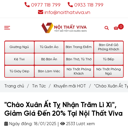
0977 118 799
0933 118 799
info@noithatviva.vn
0
Bàn Ghế Gỗ
Giường Ngủ
Tủ Quần Áo
Bàn Trang Điểm
Phòng Khách
Kệ Tivi
Bộ Bàn Ăn
Bàn Thờ, Tủ Thờ
Tủ Bếp
Nội Thất Phòng
Nội Thất Phòng
Tủ Giày Dép
Bàn Làm Việc
Khách
Ngủ
Trang chủ
/
Tin Tức
/
Khuyến mãi HOT
/
"Chào Xuân Ất Tỵ
"Chào Xuân Ất Tỵ Nhận Trăm Lì Xì",
Giảm Giá Đến 20% Tại Nội Thất Viva
Ngày đăng:
18/01/2025
2533 Lượt xem