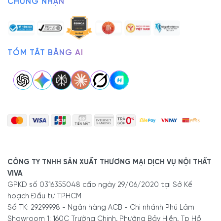
CHỨNG NHẬN
TÓM TẮT BẰNG AI
CÔNG TY TNHH SẢN XUẤT THƯƠNG MẠI DỊCH VỤ NỘI THẤT
VIVA
GPKD số 0316355048 cấp ngày 29/06/2020 tại Sở Kế
hoạch Đầu tư TPHCM
Số TK: 29299998 - Ngân hàng ACB - Chi nhánh Phú Lâm
Showroom 1: 160C Trường Chinh, Phường Bảy Hiền, Tp Hồ