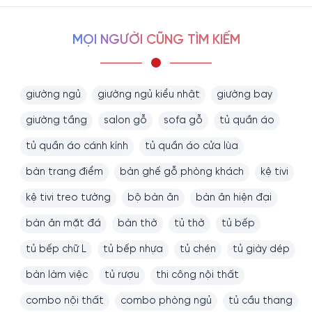
MỌI NGƯỜI CŨNG TÌM KIẾM
giường ngủ
giường ngủ kiểu nhật
giường bay
giường tầng
salon gỗ
sofa gỗ
tủ quần áo
tủ quần áo cánh kính
tủ quần áo cửa lùa
bàn trang điểm
bàn ghế gỗ phòng khách
kệ tivi
kệ tivi treo tường
bộ bàn ăn
bàn ăn hiện đại
bàn ăn mặt đá
bàn thờ
tủ thờ
tủ bếp
tủ bếp chữ L
tủ bếp nhựa
tủ chén
tủ giày dép
bàn làm việc
tủ rượu
thi công nội thất
combo nội thất
combo phòng ngủ
tủ cầu thang