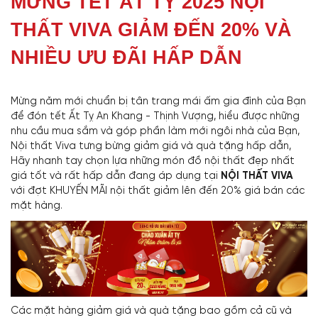
MỪNG TẾT ẤT TỴ 2025 NỘI
THẤT VIVA GIẢM ĐẾN 20% VÀ
NHIỀU ƯU ĐÃI HẤP DẪN
Mừng năm mới chuẩn bị tân trang mái ấm gia đình của Bạn
để đón tết Ất Tỵ An Khang - Thịnh Vượng, hiểu được những
nhu cầu mua sắm và góp phần làm mới ngôi nhà của Bạn,
Nội thất Viva tưng bừng giảm giá và quà tặng hấp dẫn,
Hãy nhanh tay chọn lựa những món đồ nội thất đẹp nhất
giá tốt và rất hấp dẫn đang áp dụng tại
NỘI THẤT VIVA
với đợt KHUYẾN MÃI nội thất giảm lên đến 20% giá bán các
mặt hàng.
Các mặt hàng giảm giá và quà tặng bao gồm cả cũ và