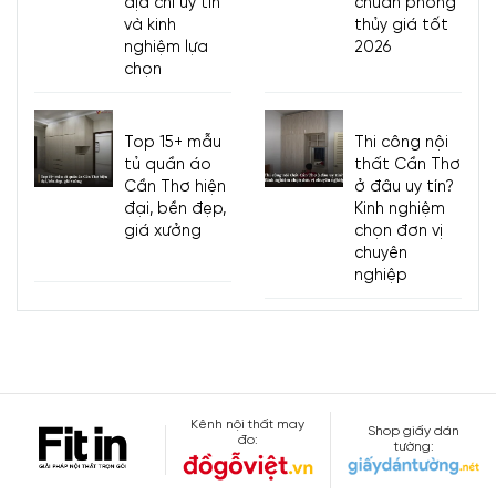
địa chỉ uy tín
chuẩn phong
và kinh
thủy giá tốt
nghiệm lựa
2026
chọn
Top 15+ mẫu
Thi công nội
tủ quần áo
thất Cần Thơ
Cần Thơ hiện
ở đâu uy tín?
đại, bền đẹp,
Kinh nghiệm
giá xưởng
chọn đơn vị
chuyên
nghiệp
Kênh nội thất may
Shop giấy dán
đo:
tường: