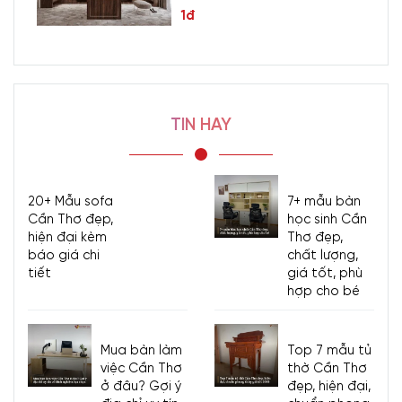
1đ
TIN HAY
20+ Mẫu sofa
7+ mẫu bàn
Cần Thơ đẹp,
học sinh Cần
hiện đại kèm
Thơ đẹp,
báo giá chi
chất lượng,
tiết
giá tốt, phù
hợp cho bé
Mua bàn làm
Top 7 mẫu tủ
việc Cần Thơ
thờ Cần Thơ
ở đâu? Gợi ý
đẹp, hiện đại,