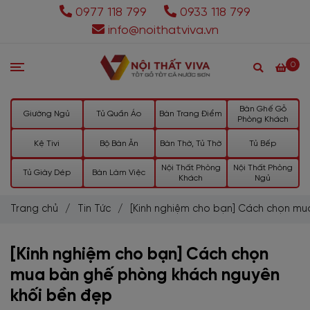
0977 118 799
0933 118 799
info@noithatviva.vn
0
Bàn Ghế Gỗ
Giường Ngủ
Tủ Quần Áo
Bàn Trang Điểm
Phòng Khách
Kệ Tivi
Bộ Bàn Ăn
Bàn Thờ, Tủ Thờ
Tủ Bếp
Nội Thất Phòng
Nội Thất Phòng
Tủ Giày Dép
Bàn Làm Việc
Khách
Ngủ
Trang chủ
/
Tin Tức
/
[Kinh nghiệm cho bạn] Cách chọn m
[Kinh nghiệm cho bạn] Cách chọn
mua bàn ghế phòng khách nguyên
khối bền đẹp