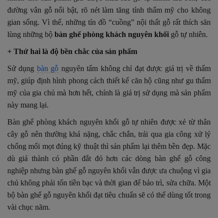
đường vân gỗ nổi bật, rõ nét làm tăng tính thẩm mỹ cho không
gian sống. Vì thế, những tín đồ “cuồng” nội thất gỗ rất thích săn
lùng những bộ
bàn ghế phòng khách nguyên khối
gỗ tự nhiên.
+ Thứ hai là độ bền chắc của sản phẩm
Sử dụng
bàn gỗ
nguyên tấm không chỉ đạt được giá trị về thẩm
mỹ, giúp định hình phong cách thiết kế căn hộ cũng như gu thẩm
mỹ của gia chủ mà hơn hết, chính là giá trị sử dụng mà sản phẩm
này mang lại.
Bàn ghế phòng khách nguyên khối gỗ tự nhiên được xẻ từ thân
cây gỗ nên thường khá nặng, chắc chắn, trải qua gia công xử lý
chống mối mọt đúng kỹ thuật thì sản phẩm lại thêm bền đẹp. Mặc
dù giá thành có phần đắt đỏ hơn các dòng bàn ghế gỗ công
nghiệp nhưng bàn ghế gỗ nguyên khối vẫn được ưa chuộng vì gia
chủ không phải tốn tiền bạc và thời gian để bảo trì, sửa chữa. Một
bộ bàn ghế gỗ nguyên khối đạt tiêu chuẩn sẽ có thể dùng tốt trong
vài chục năm.