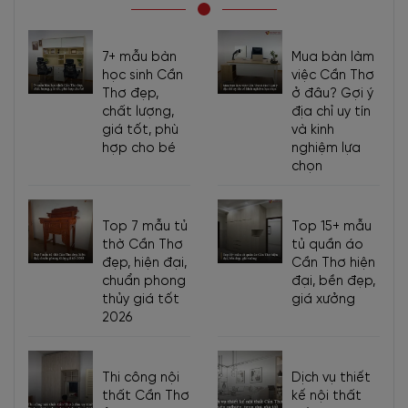
7+ mẫu bàn
Mua bàn làm
học sinh Cần
việc Cần Thơ
Thơ đẹp,
ở đâu? Gợi ý
chất lượng,
địa chỉ uy tín
giá tốt, phù
và kinh
hợp cho bé
nghiệm lựa
chọn
Top 7 mẫu tủ
Top 15+ mẫu
thờ Cần Thơ
tủ quần áo
đẹp, hiện đại,
Cần Thơ hiện
chuẩn phong
đại, bền đẹp,
thủy giá tốt
giá xưởng
2026
Thi công nội
Dịch vụ thiết
thất Cần Thơ
kế nội thất