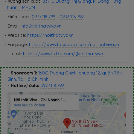
- Xưởng sản xuất:
83/10 Dương Thị Giang, P. Đông Hưng
Thuận, TP.HCM
- Điện thoại:
0977.118.799
-
0933.118.799
- Email:
info@noithatviva.vn
- Website:
https://noithatviva.vn
- Fanpage:
https://www.facebook.com/noithatviva.vn
- TikTok:
https://www.tiktok.com/@noithatviva
- Showroom 1:
160C Trường Chinh, phường 12, quận Tân
Bình, Tp Hồ Chí Minh
-
Hotline/Zalo:
0977.118.799