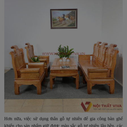
Hơn nữa, việc sử dụng thân gỗ tự nhiên để gia công bàn ghế
khiến cho sản phẩm giữ được màu sắc gỗ tự nhiên lâu bền, các