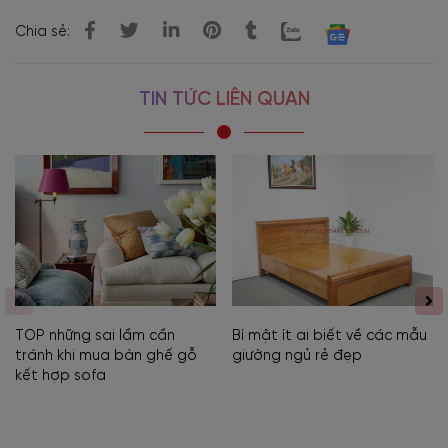
Chia sẻ:
TIN TỨC LIÊN QUAN
TOP những sai lầm cần
Bí mật ít ai biết về các mẫu
tránh khi mua bàn ghế gỗ
giường ngủ rẻ đẹp
kết hợp sofa