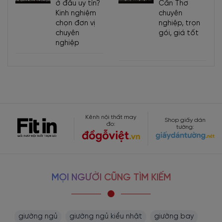
ở đâu uy tín?
Cần Thơ
Kinh nghiệm
chuyên
chọn đơn vị
nghiệp, trọn
chuyên
gói, giá tốt
nghiệp
Kênh nội thất may
Shop giấy dán
đo:
tường:
MỌI NGƯỜI CŨNG TÌM KIẾM
giường ngủ
giường ngủ kiểu nhật
giường bay