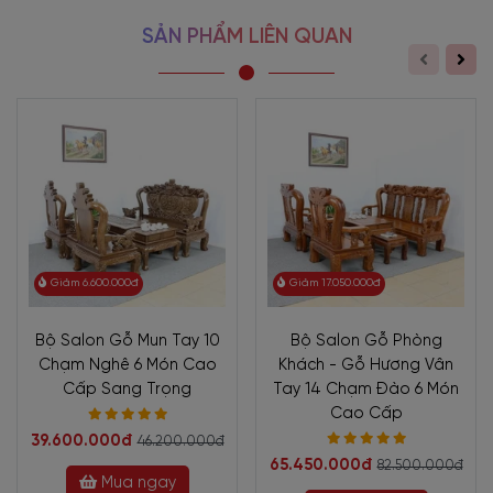
SẢN PHẨM LIÊN QUAN
Giảm 6.600.000đ
Giảm 17.050.000đ
Bộ Salon Gỗ Mun Tay 10
Bộ Salon Gỗ Phòng
Chạm Nghê 6 Món Cao
Khách - Gỗ Hương Vân
Cấp Sang Trọng
Tay 14 Chạm Đào 6 Món
Cao Cấp
39.600.000đ
46.200.000đ
65.450.000đ
82.500.000đ
Mua ngay