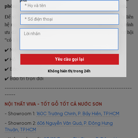
phòng khách nguyên khối
cho không gian sống của gia đình.
Để sở hữu được sản phẩm chất lượng với mức giá hợp lý, hãy liên
hệ ngay cho chúng tôi qua hotline bên dưới. Nhiều chương trình
ưu đãi giá tốt đang diễn ra vô cùng sôi nổi, đừng bỏ qua cơ hội
“có 1 không 2” này nhé!
✔️ Miễn phí giao hàng & lắp đặt nội thành
✔️ Hỗ trợ trả góp 0%
✔️ Bảo hành 2 năm
✔️ Bảo trì trọn đời
-----------------------------------------------------------
-----
NỘI THẤT VIVA - TỐT GỖ TỐT CẢ NƯỚC SƠN
- Showroom 1:
160C Trường Chinh, P. Bảy Hiền, TP.HCM
- Showroom 2:
606 Nguyễn Văn Quá, P. Đông Hưng
Thuận, TP.HCM