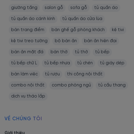
giường tầng
salon gỗ
sofa gỗ
tủ quần áo
tủ quần áo cánh kính
tủ quần áo cửa lùa
bàn trang điểm
bàn ghế gỗ phòng khách
kệ tivi
kệ tivi treo tường
bộ bàn ăn
bàn ăn hiện đại
bàn ăn mặt đá
bàn thờ
tủ thờ
tủ bếp
tủ bếp chữ L
tủ bếp nhựa
tủ chén
tủ giày dép
bàn làm việc
tủ rượu
thi công nội thất
combo nội thất
combo phòng ngủ
tủ cầu thang
dịch vụ tháo lắp
VỀ CHÚNG TÔI
Giới thiệu