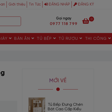
ban
Giới thiệu
Tin Tức
ĐĂNG NHẬP
ĐĂNG KÝ
Gọi ngay
0
0977 118 799
GIÀY
BÀN ĂN
TỦ BẾP
TỦ RƯỢU
THI CÔNG
ng
MỚI VỀ
Tủ Bếp Đựng Chén
Bát Cao Cấp Kiểu