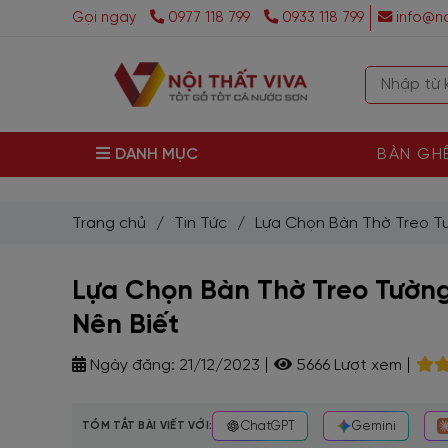
Gọi ngay
0977 118 799
0933 118 799
info@no
DANH MỤC
BÀN GH
Trang chủ
/
Tin Tức
/
Lựa Chọn Bàn Thờ Treo Tư
Lựa Chọn Bàn Thờ Treo Tường
Nên Biết
Ngày đăng:
21/12/2023
5666 Lượt xem
TÓM TẮT BÀI VIẾT VỚI:
ChatGPT
Gemini