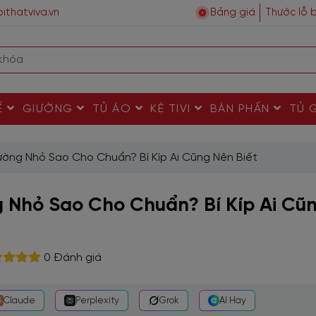
ithatviva.vn
Bảng giá
Thước lỗ 
Ế
GIƯỜNG
TỦ ÁO
KỆ TIVI
BÀN PHẤN
TỦ 
ờng Nhỏ Sao Cho Chuẩn? Bí Kíp Ai Cũng Nên Biết
 Nhỏ Sao Cho Chuẩn? Bí Kíp Ai Cũ
0 Đánh giá
Claude
Perplexity
Grok
AI Hay