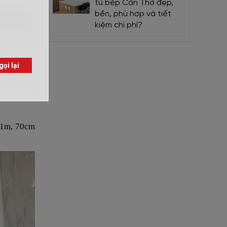
tủ bếp Cần Thơ đẹp,
 được treo
bền, phù hợp và tiết
kiệm chi phí?
c vật dụng
 1m, 70cm