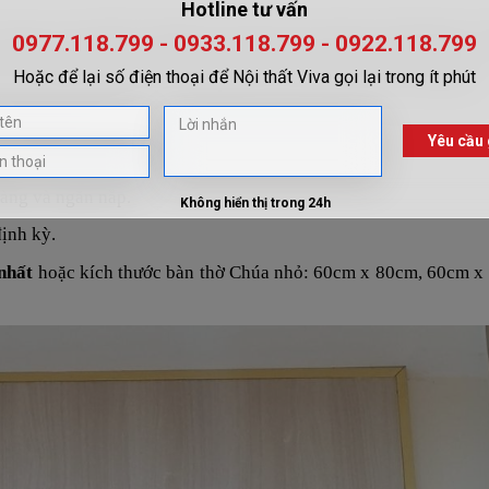
trong các gia đình Công giáo. Bàn thờ này được làm bằng gỗ và
t không gian trống để đặt tượng Chúa Kitô, Thánh giá hoặc cá
ách trang trọng và tôn kính để tôn vinh Thiên Chúa trong nhà.
ý những điều sau:
 tâm của
bàn thờ Chúa
.
gàng và ngăn nắp.
ịnh kỳ.
 nhất
hoặc kích thước bàn thờ Chúa nhỏ: 60cm x 80cm, 60cm x