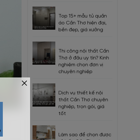
Top 15+ mẫu tủ quần
áo Cần Thơ hiện đại,
bền đẹp, giá xưởng
Thi công nội thất Cần
Thơ ở đâu uy tín? Kinh
nghiệm chọn đơn vị
chuyên nghiệp
Dịch vụ thiết kế nội
thất Cần Thơ chuyên
nghiệp, trọn gói, giá
tốt
y
Làm sao để chọn được