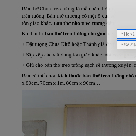
Bàn thờ Chúa treo tường là mẫu bàn thờ quen thuộc 
trên tường. Bàn thờ thường có một ô cửa sổ hoặc mộ
tôn giáo khác.
Bàn
thờ nhỏ treo tường
đảm bảo một c
Khi bài trí
bàn thờ treo tường nhỏ gọn
này, cần lưu 
+ Đặt tượng Chúa Kitô hoặc Thánh giá ở vị trí trung
+ Sắp xếp các vật dụng tôn giáo khác một cách gọn 
+ Giữ cho bàn thờ treo tường
sạch sẽ thường xuyên, đ
Bạn có thể chọn
kích thước bàn thờ treo tường nhỏ
x 80cm, 70cm x 1m, 80cm x 90cm…