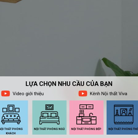
ờng nhỏ đẹp, thịnh hành hiện na