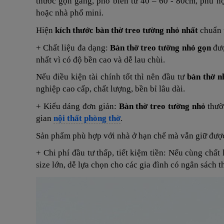
thước gọn gàng, phổ biến từ 40 – 60 - 80cm, phù h
hoặc nhà phố mini.
Hiện
kích thước bàn thờ treo tường nhỏ nhất
chuẩn
+ Chất liệu đa dạng:
Bàn
thờ treo tường nhỏ gọn
đượ
nhất vì có độ bền cao và dễ lau chùi.
Nếu điều kiện tài chính tốt thì nên đầu tư
bàn thờ n
nghiệp cao cấp, chất lượng, bền bỉ lâu dài.
+ Kiểu dáng đơn giản:
Bàn thờ treo tường nhỏ
thườn
gian
nội thất phòng thờ
.
Sản phẩm phù hợp với nhà ở hạn chế mà vẫn giữ được 
+ Chi phí đầu tư thấp, tiết kiệm tiền: Nếu cùng chất
size lớn, dễ lựa chọn cho các gia đình có ngân sách t