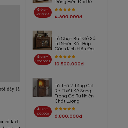
Dáng Hiện Đại Rẻ
Giảm
400.000đ
4.600.000đ
Tủ Chạn Bát Gỗ Sồi
Tự Nhiên Kết Hợp
Cách Kính Hiện Đại
Giảm
1.000.000đ
10.500.000đ
Tủ Thờ 2 Tầng Giá
ưới đây là
Rẻ Thiết Kế Sang
Trọng Gỗ Tự Nhiên
Chất Lượng
Giảm
400.000đ
6.800.000đ
nhỏ
có kích