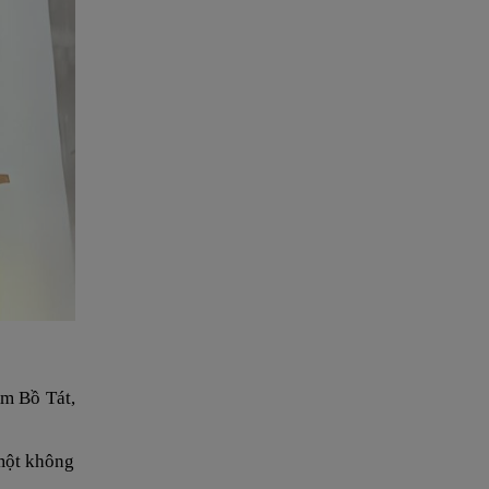
Âm Bồ Tát,
 một không