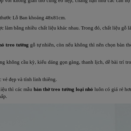
ợp với không gian thờ cúng eo hẹp, chẳng hạn như các căn hộ
 thước Lỗ Ban khoảng 48x81cm.
c làm bằng nhiều chất liệu khác nhau. Trong đó, chất liệu gỗ l
hỏ treo tường
gỗ tự nhiên, còn nếu không thì nên chọn bàn t
g không cầu kỳ, kiểu dáng gọn gàng, thanh lịch, dễ bài trí t
vẻ đẹp và tính linh thiêng.
 liệu thì các mẫu
bàn thờ treo tường loại nhỏ
luôn có giá rẻ h
hấp.