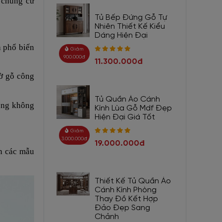
 chung cư
Tủ Bếp Đứng Gỗ Tự
Nhiên Thiết Kế Kiểu
Dáng Hiện Đại
à phổ biến
Giảm
900.000đ
11.300.000đ
hờ gỗ công
Tủ Quần Áo Cánh
rong không
Kính Lùa Gỗ Mdf Đẹp
Hiện Đại Giá Tốt
Giảm
3.000.000đ
19.000.000đ
ơn các mẫu
Thiết Kế Tủ Quần Áo
Cánh Kính Phòng
Thay Đồ Kết Hợp
Đảo Đẹp Sang
Chảnh