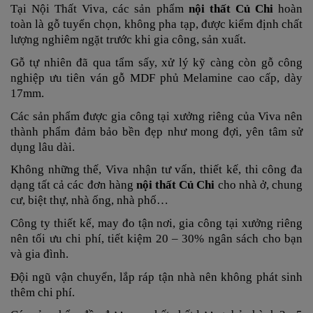
Tại Nội Thất Viva, các sản phẩm
nội thất Củ Chi
hoàn
toàn là gỗ tuyển chọn, không pha tạp, được kiểm định chất
lượng nghiêm ngặt trước khi gia công, sản xuất.
Gỗ tự nhiên đã qua tẩm sấy, xử lý kỹ càng còn gỗ công
nghiệp ưu tiên ván gỗ MDF phủ Melamine cao cấp, dày
17mm.
Các sản phẩm được gia công tại xưởng riêng của Viva nên
thành phẩm đảm bảo bền đẹp như mong đợi, yên tâm sử
dụng lâu dài.
Không những thế,
Viva nhận tư vấn, thiết kế, thi công đa
dạng tất cả các đơn hàng
nội thất Củ Chi
cho nhà ở, chung
cư, biệt thự, nhà ống, nhà phố…
Công ty thiết kế, may đo tận nơi, gia công tại xưởng riêng
nên tối ưu chi phí, tiết kiệm 20 – 30% ngân sách cho bạn
và gia đình.
Đội ngũ vận chuyển, lắp ráp tận nhà nên không phát sinh
thêm chi phí.