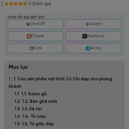
0 Đánh giá
TÓM TẮT BÀI VIẾT VỚI:
ChatGPT
Gemini
Claude
Perplexity
Grok
AI Hay
Mục lục
1. Các sản phẩm nội thất Củ Chi đẹp cho phòng
khách
1.1. Salon gỗ
1.2. Bàn ghế sofa
1.3. Kệ tivi
1.4. Tủ rượu
1.5. Tủ giày dép