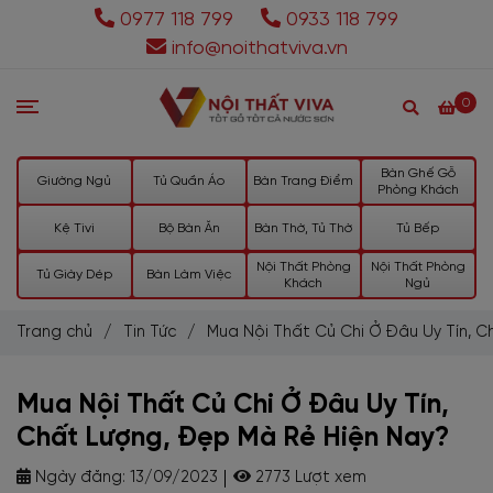
0977 118 799
0933 118 799
info@noithatviva.vn
0
Bàn Ghế Gỗ
Giường Ngủ
Tủ Quần Áo
Bàn Trang Điểm
Phòng Khách
Kệ Tivi
Bộ Bàn Ăn
Bàn Thờ, Tủ Thờ
Tủ Bếp
Nội Thất Phòng
Nội Thất Phòng
Tủ Giày Dép
Bàn Làm Việc
Khách
Ngủ
Trang chủ
/
Tin Tức
/
Mua Nội Thất Củ Chi Ở Đâu Uy Tín, 
Mua Nội Thất Củ Chi Ở Đâu Uy Tín,
Chất Lượng, Đẹp Mà Rẻ Hiện Nay?
Ngày đăng:
13/09/2023
2773 Lượt xem