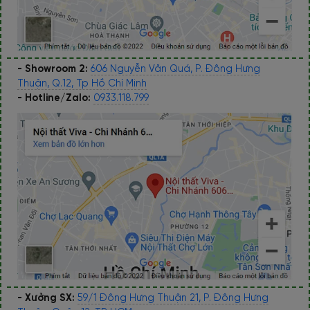
- Showroom 2:
606 Nguyễn Văn Quá, P. Đông Hưng
Thuận, Q.12, Tp Hồ Chí Minh
- Hotline/Zalo:
0933.118.799
- Xưởng SX:
59/1 Đông Hưng Thuận 21, P. Đông Hưng