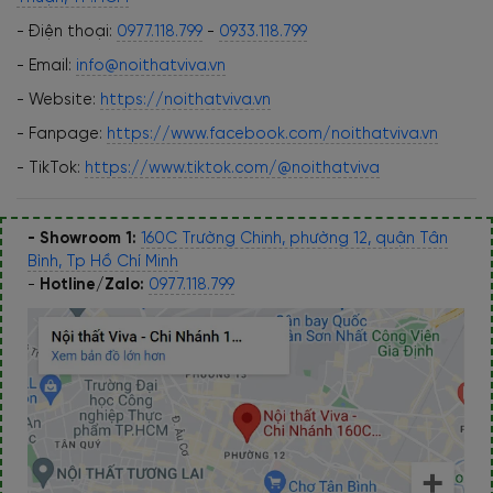
- Điện thoại:
0977.118.799
-
0933.118.799
- Email:
info@noithatviva.vn
- Website:
https://noithatviva.vn
- Fanpage:
https://www.facebook.com/noithatviva.vn
- TikTok:
https://www.tiktok.com/@noithatviva
- Showroom 1:
160C Trường Chinh, phường 12, quận Tân
Bình, Tp Hồ Chí Minh
-
Hotline/Zalo:
0977.118.799