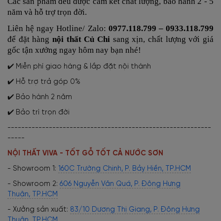
Các sản phẩm đều được cam kết chất lượng, bảo hành 2 - 5
năm và hỗ trợ trọn đời.
Liên hệ ngay Hotline/ Zalo:
0977.118.799 – 0933.118.799
để đặt hàng
nội thất Củ Chi
sang xịn, chất lượng với giá
gốc tận xưởng ngay hôm nay bạn nhé!
✔️ Miễn phí giao hàng & lắp đặt nội thành
✔️ Hỗ trợ trả góp 0%
✔️ Bảo hành 2 năm
✔️ Bảo trì trọn đời
-----------------------------------------------------------
-----
NỘI THẤT VIVA - TỐT GỖ TỐT CẢ NƯỚC SƠN
- Showroom 1:
160C Trường Chinh, P. Bảy Hiền, TP.HCM
- Showroom 2:
606 Nguyễn Văn Quá, P. Đông Hưng
Thuận, TP.HCM
- Xưởng sản xuất:
83/10 Dương Thị Giang, P. Đông Hưng
Thuận, TP.HCM