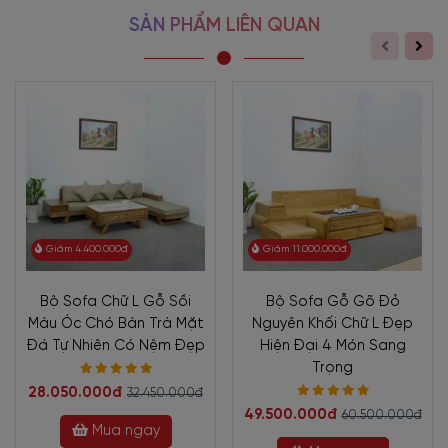
SẢN PHẨM LIÊN QUAN
Giảm 4.400.000đ
Giảm 11.000.000đ
Bộ Sofa Chữ L Gỗ Sồi
Bộ Sofa Gỗ Gõ Đỏ
Màu Óc Chó Bàn Trà Mặt
Nguyên Khối Chữ L Đẹp
Đá Tự Nhiên Có Nệm Đẹp
Hiện Đại 4 Món Sang
Trọng
28.050.000đ
32.450.000đ
49.500.000đ
60.500.000đ
Mua ngay