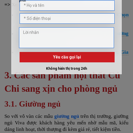
=> Xem thêm:
6 Điều Nên Cân Nhắc Khi Tìm Hiểu, Lựa Chọn
Công Ty Nội Thất TPHCM
8 Lỗi Thiết Kế Thi Công Nội Thất HCM Thường
Gặp Và Cách Khắc Phục
5 Nguyên Tắc Cần Đảm Bảo Khi Mua Sắm, Gia
Công Nội Thất Bình Thạnh
3. Các sản phẩm nội thất Củ
Chi sang xịn cho phòng ngủ
3.1. Giường ngủ
So với vô vàn các mẫu
giường ngủ
trên thị trường, giường
ngủ Viva được khách hàng yêu mến nhờ mẫu mã, kiểu
dáng linh hoạt, thời thượng đi kèm giá rẻ, tiết kiệm tiền.