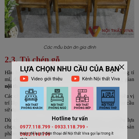
Các mẫu bàn ăn gia đình
2.3. Tủ chén gỗ
Hầu hết tủ
chén gỗ Viva có kiểu dáng tinh tế, gia công tỉ
mỉ, đảm bảo công năng và tính thẩm mỹ cho không gian
nội thất Củ Chi
.
Các chi tiết được lắp ráp chắc chắn, thích hợp cho nhiều vị
trí lắp đặt và phong cách nội thất, đáp ứng tối đa nhu cầu
sử dụng của bạn và gia đình.
Dù chất liệu nào thì
tủ chén gỗ
Viva đều có nhiều lựa
chọn, mang đến sự hài hòa khi kết hợp cùng các sản
phẩm
nội thất Củ Chi
xung quanh.