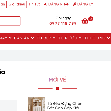
ban
Giới thiệu
Tin Tức
ĐĂNG NHẬP
ĐĂNG KÝ
Gọi ngay
0
0977 118 799
GIÀY
BÀN ĂN
TỦ BẾP
TỦ RƯỢU
THI CÔNG
ia
MỚI VỀ
Tủ Bếp Đựng Chén
Bát Cao Cấp Kiểu