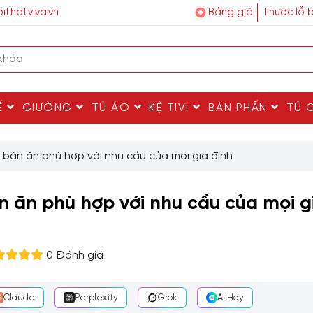
ithatviva.vn
Bảng giá
Thước lỗ 
Ế
GIƯỜNG
TỦ ÁO
KỆ TIVI
BÀN PHẤN
TỦ 
ộ bàn ăn phù hợp với nhu cầu của mọi gia đình
àn ăn phù hợp với nhu cầu của mọi g
0 Đánh giá
Claude
Perplexity
Grok
AI Hay