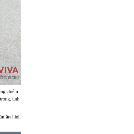
hông chiếm
rọng, tinh
àn ăn
hình