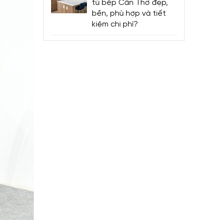
tủ bếp Cần Thơ đẹp,
bền, phù hợp và tiết
kiệm chi phí?