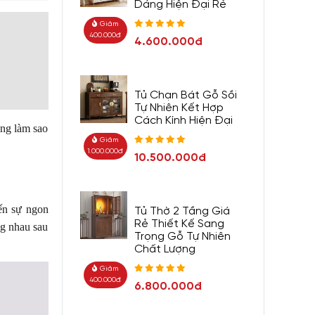
Dáng Hiện Đại Rẻ
Giảm
400.000đ
4.600.000đ
Tủ Chạn Bát Gỗ Sồi
Tự Nhiên Kết Hợp
Cách Kính Hiện Đại
ưng làm sao
Giảm
1.000.000đ
10.500.000đ
ến sự ngon
Tủ Thờ 2 Tầng Giá
Rẻ Thiết Kế Sang
ng nhau sau
Trọng Gỗ Tự Nhiên
Chất Lượng
Giảm
400.000đ
6.800.000đ