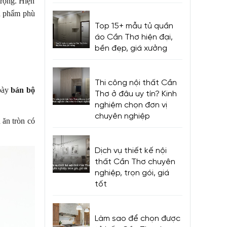
rọng. Hiện
ản phẩm phù
Top 15+ mẫu tủ quần
áo Cần Thơ hiện đại,
bền đẹp, giá xưởng
Thi công nội thất Cần
 bày
bán bộ
Thơ ở đâu uy tín? Kinh
nghiệm chọn đơn vị
chuyên nghiệp
 ăn tròn có
Dịch vụ thiết kế nội
thất Cần Thơ chuyên
nghiệp, trọn gói, giá
tốt
Làm sao để chọn được