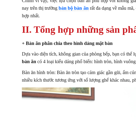
Chính vì vậy, việc lựa chọn bàn ăn phù hợp với không g
nay trên thị trường
bán bộ bàn ăn
rất đa dạng về mẫu mã, 
hợp nhất.
II. Tổng hợp những sản ph
+ Bàn ăn phân chia theo hình dáng mặt bàn
Dựa vào diện tích, không gian của phòng bếp, bạn có thể 
bàn ăn
có 4 loại kiểu dáng phổ biến: hình tròn, hình vuông
Bàn ăn hình tròn: Bàn ăn tròn tạo cảm giác gần gũi, ấm cú
nhiều kích thước tương ứng với số lượng ghế khác nhau, ph