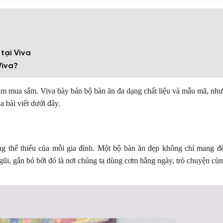
tại Viva
Viva?
âm mua sắm. Viva bày bán bộ bàn ăn đa dạng chất liệu và mẫu mã, nh
 bài viết dưới đây.
g thể thiếu của mỗi gia đình. Một bộ bàn ăn đẹp không chỉ mang đ
gũi, gắn bó bởi đó là nơi chúng ta dùng cơm hằng ngày, trò chuyện cù