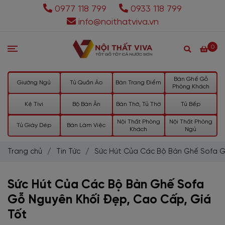
0977 118 799
0933 118 799
info@noithatviva.vn
0
Bàn Ghế Gỗ
Giường Ngủ
Tủ Quần Áo
Bàn Trang Điểm
Phòng Khách
Kệ Tivi
Bộ Bàn Ăn
Bàn Thờ, Tủ Thờ
Tủ Bếp
Nội Thất Phòng
Nội Thất Phòng
Tủ Giày Dép
Bàn Làm Việc
Khách
Ngủ
Trang chủ
/
Tin Tức
/
Sức Hút Của Các Bộ Bàn Ghế Sofa G
Sức Hút Của Các Bộ Bàn Ghế Sofa
Gỗ Nguyên Khối Đẹp, Cao Cấp, Giá
Tốt