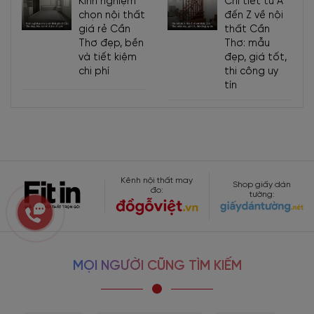
Kinh nghiệm
Chi tiết từ A
chọn nội thất
đến Z về nội
giá rẻ Cần
thất Cần
Thơ đẹp, bền
Thơ: mẫu
và tiết kiệm
đẹp, giá tốt,
chi phí
thi công uy
tín
Kênh nội thất may
Shop giấy dán
đo:
tường:
MỌI NGƯỜI CŨNG TÌM KIẾM