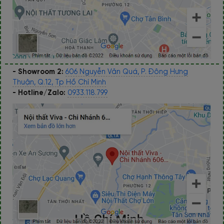
- Showroom 2:
606 Nguyễn Văn Quá, P. Đông Hưng
Thuận, Q.12, Tp Hồ Chí Minh
- Hotline/Zalo:
0933.118.799