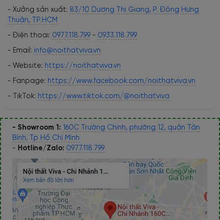
- Xưởng sản xuất:
83/10 Dương Thị Giang, P. Đông Hưng
Thuận, TP.HCM
- Điện thoại:
0977.118.799
-
0933.118.799
- Email:
info@noithatviva.vn
- Website:
https://noithatviva.vn
- Fanpage:
https://www.facebook.com/noithatviva.vn
- TikTok:
https://www.tiktok.com/@noithatviva
- Showroom 1:
160C Trường Chinh, phường 12, quận Tân
Bình, Tp Hồ Chí Minh
-
Hotline/Zalo:
0977.118.799