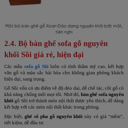
Một bộ bàn ghế gỗ Xoan Đào dạng nguyên khối bắt mắt,
tiện nghi
2.4. Bộ bàn ghế sofa gỗ nguyên
khối Sồi giá rẻ, hiện đại
Các mẫu
sofa gỗ Sồi
luôn có tính thẩm mỹ cao, kết hợp
vân gỗ và màu sắc hài hòa cho không gian phòng khách
hiện đại, sang trọng.
Gỗ Sồi vốn có ưu điểm về độ dẻo dai, dễ chế tác, cốt gỗ có
khả năng chống mối mọt tốt. Nhờ đó,
bàn ghế sofa nguyên
khối
gỗ Sồi trở thành món nội thất được yêu thích, dễ dàng
kết hợp với các món nội thất khác trong phòng.
Đặc biệt,
ghế sô pha gỗ nguyên khối
này có giá “mềm”,
tiết kiệm, dễ đầu tư.