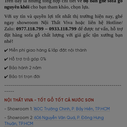
Trên đây là những tổng hợp chi tiết về
bộ bàn ghế sofa gỗ
nguyên khối
cho bạn tham khảo, chọn lựa.
Với uy tín và quyền lợi tốt nhất thị trường hiện nay, ghé
ngay showroom Nội Thất Viva hoặc liên hệ Hotline/
Zalo:
0977.118.799 – 0933.118.799
để được tư vấn, hỗ trợ
đặt hàng sofa gỗ chất lượng với giá gốc tận xưởng bạn
nhé!
✔️ Miễn phí giao hàng & lắp đặt nội thành
✔️ Hỗ trợ trả góp 0%
✔️ Bảo hành 2 năm
✔️ Bảo trì trọn đời
-----------------------------------------------------------
-----
NỘI THẤT VIVA - TỐT GỖ TỐT CẢ NƯỚC SƠN
- Showroom 1:
160C Trường Chinh, P. Bảy Hiền, TP.HCM
- Showroom 2:
606 Nguyễn Văn Quá, P. Đông Hưng
Thuận, TP.HCM