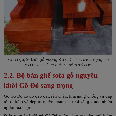
Sofa nguyên khối gỗ Hương Đá quý hiếm, chất lượng, có
giá trị kinh tế và giá trị thẩm mỹ cao
2.2. Bộ bàn ghế sofa gỗ nguyên
khối Gõ Đỏ sang trọng
Gỗ Gõ Đỏ có độ dẻo dai, rắn chắc, khả năng chống va đập
tốt đi kèm vẻ đẹp tự nhiên, màu sắc tươi sáng, được nhiều
người lựa chọn.
Sofa nguyên khối gỗ Gõ Đỏ
ngày càng trở nên quý hiếm