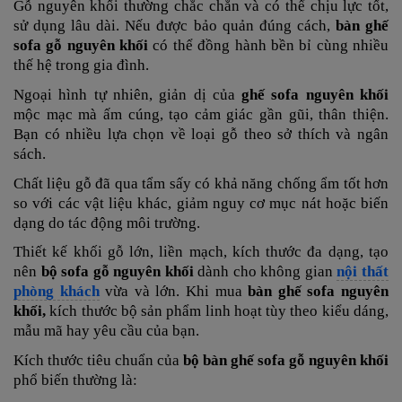
Gỗ nguyên khối thường chắc chắn và có thể chịu lực tốt,
sử dụng lâu dài. Nếu được bảo quản đúng cách,
bàn ghế
sofa gỗ nguyên khối
có thể đồng hành bền bỉ cùng nhiều
thế hệ trong gia đình.
Ngoại hình tự nhiên, giản dị của
ghế sofa nguyên khối
mộc mạc mà ấm cúng, tạo cảm giác gần gũi, thân thiện.
Bạn có nhiều lựa chọn về loại gỗ theo sở thích và ngân
sách.
Chất liệu gỗ đã qua tẩm sấy có khả năng chống ẩm tốt hơn
so với các vật liệu khác, giảm nguy cơ mục nát hoặc biến
dạng do tác động môi trường.
Thiết kế khối gỗ lớn, liền mạch, kích thước đa dạng, tạo
nên
bộ sofa gỗ nguyên khối
dành cho không gian
nội thất
phòng khách
vừa và lớn. Khi mua
bàn ghế sofa nguyên
khối,
kích thước bộ sản phẩm linh hoạt tùy theo kiểu dáng,
mẫu mã hay yêu cầu của bạn.
Kích thước tiêu chuẩn của
bộ bàn ghế sofa gỗ nguyên khối
phổ biến thường là: