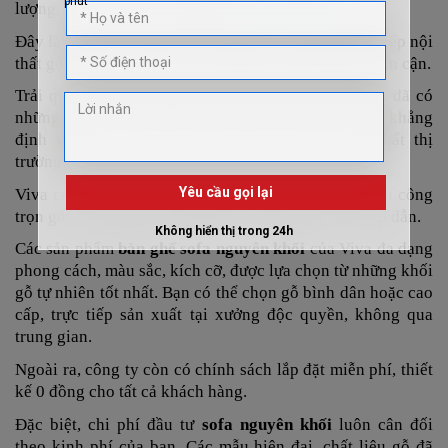
lượng, giá tốt nhất thị trường tại
Nội Thất Viva
.
Đây là công ty chuyên về sản xuất – cung ứng trực tiếp nội
thất gỗ các loại cho khu vực TPHCM và tỉnh thành lân cận.
Trải qua nhiều năm hình thành và phát triển, Viva đã có
những bước tiến vượt bậc trong ngành, từng bước khẳng
định vị thế với những sản phẩm, dịch vụ tốt nhất thị
trường.
Viva cung cấp
bộ sofa gỗ nguyên khối
đơn lẻ lẫn thi công
trọn gói, cung ứng số lượng lớn với mức giá siêu hấp dẫn.
Các sản phẩm
bàn ghế sofa nguyên khối
của Viva đa dạng
phong cách, màu sắc, kích cỡ, được lựa chọn từ những khối
gỗ tự nhiên tốt nhất. Bạn có thể chọn gỗ bình dân hoặc cao
cấp, trực tiếp sản xuất tại xưởng độc quyền, không qua
trung gian.
Ngoài ra, công ty còn có chính sách lắp đặt miễn phí, thiết
kế 0 đồng cho tất cả khách hàng.
Đặc biệt, chi phí đầu tư
sofa nguyên khối
luôn cân đối
theo kinh phí của bạn. Các mẫu hiện đại, chất liệu gỗ đã