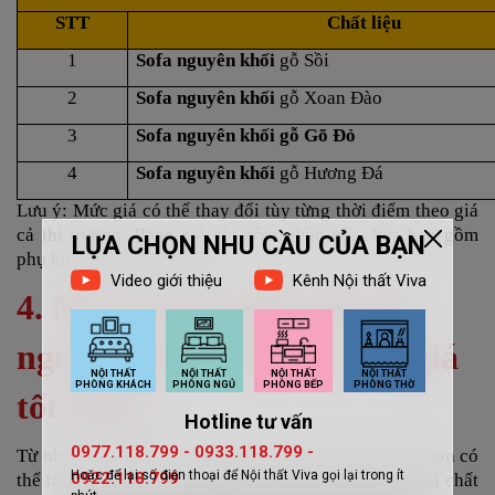
STT
Chất liệu
1
Sofa nguyên khối
gỗ Sồi
2
Sofa nguyên khối
gỗ Xoan Đào
3
Sofa nguyên khối gỗ Gõ Đỏ
4
Sofa nguyên khối
gỗ Hương Đá
Lưu ý: Mức giá có thể thay đổi tùy từng thời điểm theo giá
cả thị trường. Bảng giá chỉ gồm phần gỗ, chưa bao gồm
phụ kiện đi kèm (nếu có).
4. Mua bộ bàn ghế sofa gỗ
nguyên khối ở đâu uy tín, giá
tốt nhất?
Từ những mẫu đẹp và bảng giá tham khảo trên đây, bạn có
thể tự tin chọn được
bàn ghế sô pha gỗ nguyên khối
chất