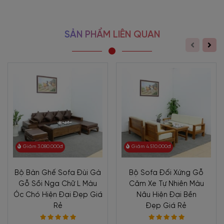
SẢN PHẨM LIÊN QUAN
Giảm 3.080.000đ
Giảm 4.510.000đ
Bộ Bàn Ghế Sofa Đùi Gà
Bộ Sofa Đối Xứng Gỗ
Gỗ Sồi Nga Chữ L Màu
Căm Xe Tự Nhiên Màu
Óc Chó Hiện Đại Đẹp Giá
Nâu Hiện Đại Bền
Rẻ
Đẹp Giá Rẻ