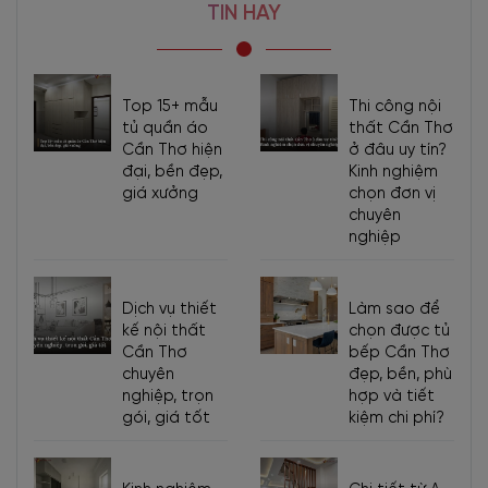
TIN HAY
Top 15+ mẫu
Thi công nội
tủ quần áo
thất Cần Thơ
Cần Thơ hiện
ở đâu uy tín?
đại, bền đẹp,
Kinh nghiệm
giá xưởng
chọn đơn vị
chuyên
nghiệp
Dịch vụ thiết
Làm sao để
kế nội thất
chọn được tủ
Cần Thơ
bếp Cần Thơ
chuyên
đẹp, bền, phù
nghiệp, trọn
hợp và tiết
gói, giá tốt
kiệm chi phí?