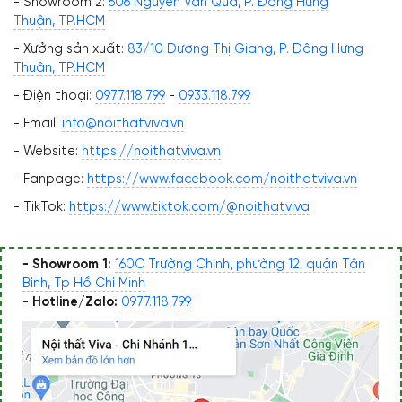
- Showroom 2:
606 Nguyễn Văn Quá, P. Đông Hưng
Thuận, TP.HCM
- Xưởng sản xuất:
83/10 Dương Thị Giang, P. Đông Hưng
Thuận, TP.HCM
- Điện thoại:
0977.118.799
-
0933.118.799
- Email:
info@noithatviva.vn
- Website:
https://noithatviva.vn
- Fanpage:
https://www.facebook.com/noithatviva.vn
- TikTok:
https://www.tiktok.com/@noithatviva
- Showroom 1:
160C Trường Chinh, phường 12, quận Tân
Bình, Tp Hồ Chí Minh
-
Hotline/Zalo:
0977.118.799