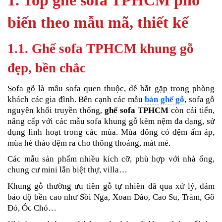
1. Top ghế sofa TPHCM phổ
biến theo mẫu mã, thiết kế
1.1. Ghế sofa TPHCM khung gỗ
đẹp, bền chắc
Sofa gỗ là mẫu sofa quen thuộc, dễ bắt gặp trong phòng
khách các gia đình. Bên cạnh các mẫu
bàn ghế gỗ
, sofa gỗ
nguyên khối truyền thống,
ghế sofa TPHCM
còn cải tiến,
nâng cấp với các mẫu sofa khung gỗ kèm nệm đa dạng, sử
dụng linh hoạt trong các mùa. Mùa đông có đệm ấm áp,
mùa hè tháo đệm ra cho thông thoáng, mát mẻ.
Các mẫu sản phẩm nhiều kích cỡ, phù hợp với nhà ống,
chung cư mini lẫn biệt thự, villa…
Khung gỗ thường ưu tiên gỗ tự nhiên đã qua xử lý, đảm
bảo độ bền cao như Sồi Nga, Xoan Đào, Cao Su, Tràm, Gõ
Đỏ, Óc Chó…