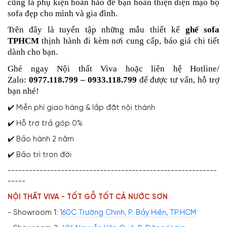
cũng là phụ kiện hoàn hảo để bạn hoàn thiện diện mạo bộ
sofa đẹp cho mình và gia đình.
Trên đây là tuyển tập những mẫu thiết kế
ghế sofa
TPHCM
thịnh hành đi kèm nơi cung cấp, báo giá chi tiết
dành cho bạn.
Ghé ngay Nội thất Viva hoặc liên hệ Hotline/
Zalo:
0977.118.799 – 0933.118.799
để được tư vấn, hỗ trợ
bạn nhé!
✔️ Miễn phí giao hàng & lắp đặt nội thành
✔️ Hỗ trợ trả góp 0%
✔️ Bảo hành 2 năm
✔️ Bảo trì trọn đời
-----------------------------------------------------------
-----
NỘI THẤT VIVA - TỐT GỖ TỐT CẢ NƯỚC SƠN
- Showroom 1:
160C Trường Chinh, P. Bảy Hiền, TP.HCM