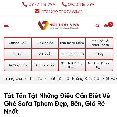
0977 118 799
0933 118 799
info@noithatviva.vn
0
Bàn Ghế Gỗ
Giường Ngủ
Tủ Quần Áo
Bàn Trang Điểm
Phòng Khách
Kệ Tivi
Bộ Bàn Ăn
Bàn Thờ, Tủ Thờ
Tủ Bếp
Nội Thất Phòng
Nội Thất Phòng
Tủ Giày Dép
Bàn Làm Việc
Khách
Ngủ
Trang chủ
/
Tin Tức
/
Tất Tần Tật Những Điều Cần Biết Về
Tất Tần Tật Những Điều Cần Biết Về
Ghế Sofa Tphcm Đẹp, Bền, Giá Rẻ
Nhất