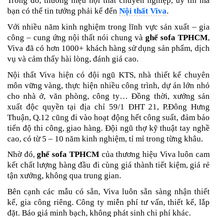
Trong đó, thương hiệu nội thất chuyên nghiệp, uy tín mà
bạn có thể tin tưởng phải kể đến
Nội thất Viva
.
Với nhiều năm kinh nghiệm trong lĩnh vực sản xuất – gia
công – cung ứng nội thất nói chung và
ghế sofa TPHCM
,
Viva đã có hơn 1000+ khách hàng sử dụng sản phẩm, dịch
vụ và cảm thấy hài lòng, đánh giá cao.
Nội thất Viva hiện có đội ngũ KTS, nhà thiết kế chuyên
môn vững vàng, thực hiện nhiều công trình, dự án lớn nhỏ
cho nhà ở, văn phòng, công ty… Đồng thời, xưởng sản
xuất độc quyền tại địa chỉ 59/1 ĐHT 21, P.Đông Hưng
Thuận, Q.12 cũng đi vào hoạt động hết công suất, đảm bảo
tiến độ thi công, giao hàng. Đội ngũ thợ kỹ thuật tay nghề
cao, có từ 5 – 10 năm kinh nghiệm, tỉ mỉ trong từng khâu.
Nhờ đó,
ghế sofa TPHCM
của thương hiệu Viva luôn cam
kết chất lượng hàng đầu đi cùng giá thành tiết kiệm, giá rẻ
tận xưởng, không qua trung gian.
Bên cạnh các mẫu có sẵn, Viva luôn sẵn sàng nhận thiết
kế, gia công riêng. Công ty miễn phí tư vấn, thiết kế, lắp
đặt. Báo giá minh bạch, không phát sinh chi phí khác.