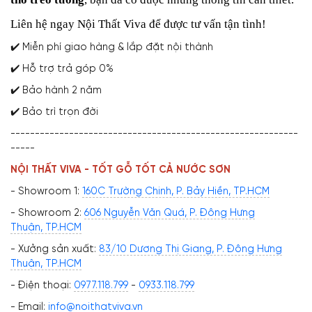
Liên hệ ngay Nội Thất Viva để được tư vấn tận tình!
✔️ Miễn phí giao hàng & lắp đặt nội thành
✔️ Hỗ trợ trả góp 0%
✔️ Bảo hành 2 năm
✔️ Bảo trì trọn đời
-----------------------------------------------------------
-----
NỘI THẤT VIVA - TỐT GỖ TỐT CẢ NƯỚC SƠN
- Showroom 1:
160C Trường Chinh, P. Bảy Hiền, TP.HCM
- Showroom 2:
606 Nguyễn Văn Quá, P. Đông Hưng
Thuận, TP.HCM
- Xưởng sản xuất:
83/10 Dương Thị Giang, P. Đông Hưng
Thuận, TP.HCM
- Điện thoại:
0977.118.799
-
0933.118.799
- Email:
info@noithatviva.vn