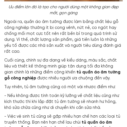
Ưu điểm lớn đó là tạo cho người dùng một không gian đẹp
mắt, gọn gàng
Ngoài ra, quần áo âm tường được làm bằng chất liệu gỗ
công nghiệp thường ít bị cong vênh, nứt nẻ, co ngót hay
chống mối mọt cực tốt nên rất bền bỉ trong quá trình sử
dụng. Vì thế, chất lượng sản phẩm, giá tiền luôn là những
yếu tố được các nhà sản xuất và người tiêu dùng đánh giá
rất cao.
Cuối cùng, chính sự đa dạng về kiểu dáng, màu sắc, chất
liệu và thiết kế thông minh giúp tận dụng tối đa không
gian chính là những điểm cộng khiến
tủ quần áo âm tường
gỗ công nghiệp
được nhiều người ưa chuộng đến vậy.
Tuy nhiên, tủ âm tường cũng có một vài nhược điểm như:
- Nếu không được tính toán kỹ lưỡng về chất liệu cũng như
kích thước thì khi lắp đặt tủ âm tường sẽ nhanh hư hỏng,
khó sửa chữa cũng như di chuyển khi cần sửa nhà.
- Việc vệ sinh tủ cũng sẽ gặp nhiều hạn chế hơn các loại tủ
truyền thống. Bạn nên hạn chế lau chùi
tủ quần áo âm