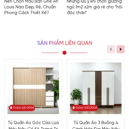
Nên Chọn Mẫu Bàn Ghế Ăn
Những lưu ý khi chọn giường
Louis Nào Đẹp, Rẻ, Chuẩn
ngủ 1m2 x2m giá rẻ cho “hội
Phong Cách Thiết Kế?
độc thân”
SẢN PHẨM LIÊN QUAN
Giảm 620.000đ
Giảm 400.000đ
Tủ Quần Áo Góc Cửa Lùa
Tủ Quần Áo 3 Buồng 4