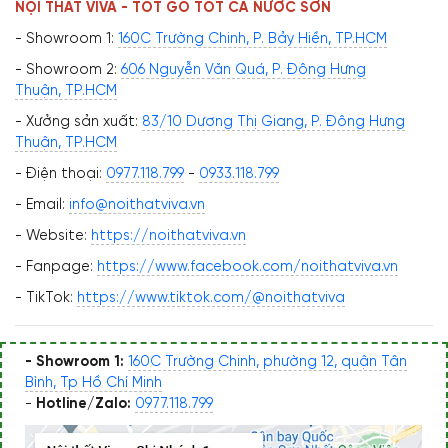
NỘI THẤT VIVA - TỐT GỖ TỐT CẢ NƯỚC SƠN
- Showroom 1:
160C Trường Chinh, P. Bảy Hiền, TP.HCM
- Showroom 2:
606 Nguyễn Văn Quá, P. Đông Hưng
Thuận, TP.HCM
- Xưởng sản xuất:
83/10 Dương Thị Giang, P. Đông Hưng
Thuận, TP.HCM
- Điện thoại:
0977.118.799
-
0933.118.799
- Email:
info@noithatviva.vn
- Website:
https://noithatviva.vn
- Fanpage:
https://www.facebook.com/noithatviva.vn
- TikTok:
https://www.tiktok.com/@noithatviva
- Showroom 1:
160C Trường Chinh, phường 12, quận Tân
Bình, Tp Hồ Chí Minh
-
Hotline/Zalo:
0977.118.799