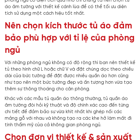
phòng ngủ có diện tích quá nhỏ thì chúng ta nên chọn tủ
áo âm tường với thiết kế cánh lùa để có thể tối ưu diện
tích sử dụng một cách hiệu tốt nhất.
Nên chọn kích thước tủ áo đảm
bảo phù hợp với tỉ lệ của phòng
ngủ
Với những phòng ngủ không có độ rộng thì bạn nên thiết kế
tủ theo hình chữ L hoặc chữ V và đặt chúng dọc theo chiều
dài của bức tường để đặt được nhiều quần áo hơn cũng
như tạo nên một bức tường đẹp và ấn tượng hơn vừa tạo
thêm sự thông thoáng cho căn phòng.
Khác với các mẫu tủ quần áo thông thường, tủ quần áo
âm tường đòi hỏi kỹ thuật và độ chính xác cao đến từng
chi tiết để đảm bảo sự vừa khít nhất khi ghép nối các
mảng gỗ với nhau và không tạo ra các khe hở làm mất đi
tính thẩm mỹ của cả không gian phòng ngủ.
Chọn đơn vị thiết kế & sản xuất