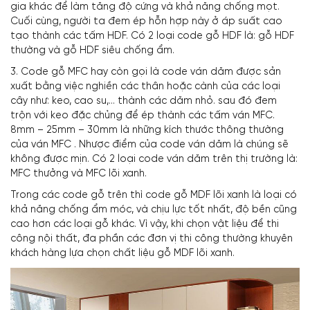
gia khác để làm tăng độ cứng và khả năng chống mọt.
Cuối cùng, người ta đem ép hỗn hợp này ở áp suất cao
tạo thành các tấm HDF. Có 2 loại code gỗ HDF là: gỗ HDF
thường và gỗ HDF siêu chống ẩm.
3. Code gỗ MFC hay còn gọi là code ván dăm được sản
xuất bằng việc nghiền các thân hoặc cành của các loại
cây như: keo, cao su,… thành các dăm nhỏ. sau đó đem
trộn với keo đặc chủng để ép thành các tấm ván MFC.
8mm – 25mm – 30mm là những kích thước thông thường
của ván MFC . Nhược điểm của code ván dăm là chúng sẽ
không được mịn. Có 2 loại code ván dăm trên thị trường là:
MFC thưởng và MFC lõi xanh.
Trong các code gỗ trên thì code gỗ MDF lõi xanh là loại có
khả năng chống ẩm móc, và chịu lực tốt nhất, độ bền cũng
cao hơn các loại gỗ khác. Vì vậy, khi chọn vật liệu để thi
công nội thất, đa phần các đơn vị thi công thường khuyên
khách hàng lựa chọn chất liệu gỗ MDF lõi xanh.