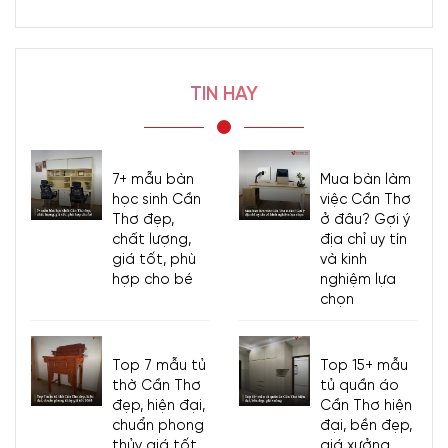
TIN HAY
7+ mẫu bàn
Mua bàn làm
học sinh Cần
việc Cần Thơ
Thơ đẹp,
ở đâu? Gợi ý
chất lượng,
địa chỉ uy tín
giá tốt, phù
và kinh
hợp cho bé
nghiệm lựa
chọn
Top 7 mẫu tủ
Top 15+ mẫu
thờ Cần Thơ
tủ quần áo
đẹp, hiện đại,
Cần Thơ hiện
chuẩn phong
đại, bền đẹp,
thủy giá tốt
giá xưởng