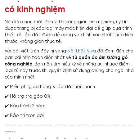
có kinh nghiệm
Nên lựa chọn một đơn vị thi công giàu kinh nghiệm, uy tín
được trang bị các loại máy móc hiện đại để giúp quá trình
thiết kế, lắp đặt được dễ dàng và chính xác nhất theo kích
thước, không gian thực tế.
Với bài viết trên đây, hi vọng
Nội thất Viva
đã đem đến cho
bạn cái nhìn toàn diện nhất về
tủ quần áo âm tường gỗ
công nghiệp
. Bạn nên tìm hiểu kỹ về những ưu, nhược điểm
loại tủ này trước khi quyết định sử dụng chúng cho ngôi nhà
của mình nhé!
✔️ Miễn phí giao hàng & lắp đặt nội thành
✔️ Hỗ trợ trả góp 0%
✔️ Bảo hành 2 năm
✔️ Bảo trì trọn đời
-----------------------------------------------------------
-----