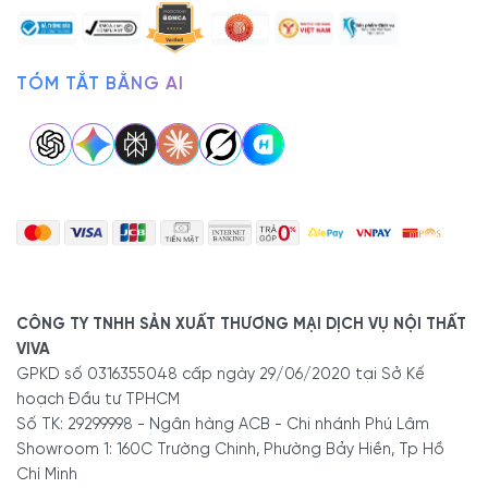
TÓM TẮT BẰNG AI
CÔNG TY TNHH SẢN XUẤT THƯƠNG MẠI DỊCH VỤ NỘI THẤT
VIVA
GPKD số 0316355048 cấp ngày 29/06/2020 tại Sở Kế
hoạch Đầu tư TPHCM
Số TK: 29299998 - Ngân hàng ACB - Chi nhánh Phú Lâm
Showroom 1: 160C Trường Chinh, Phường Bảy Hiền, Tp Hồ
Chí Minh