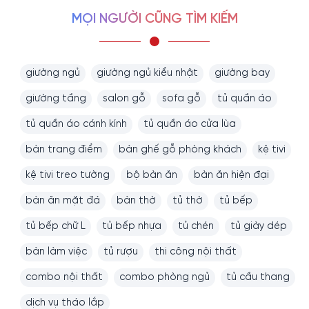
MỌI NGƯỜI CŨNG TÌM KIẾM
giường ngủ
giường ngủ kiểu nhật
giường bay
giường tầng
salon gỗ
sofa gỗ
tủ quần áo
tủ quần áo cánh kính
tủ quần áo cửa lùa
bàn trang điểm
bàn ghế gỗ phòng khách
kệ tivi
kệ tivi treo tường
bộ bàn ăn
bàn ăn hiện đại
bàn ăn mặt đá
bàn thờ
tủ thờ
tủ bếp
tủ bếp chữ L
tủ bếp nhựa
tủ chén
tủ giày dép
bàn làm việc
tủ rượu
thi công nội thất
combo nội thất
combo phòng ngủ
tủ cầu thang
dịch vụ tháo lắp