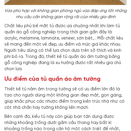
Vừa phù hợp với không gian phòng ngủ vừa đáp ứng tốt những
nhu cầu cần không gian rộng rãi của nhiều gia đình
Chất liệu phủ bề mặt tủ được ưa chuộng nhất khi làm tủ
quần áo gỗ công nghiệp trong thời gian gần đây là:
acrylic, melamine, laminate, veneer, sơn bệt,... Mỗi chất liệu
sẽ mang đến một vẻ đẹp, ưu điểm và mức giá khác nhau.
Người tiêu dùng có thể lựa chọn dựa trên sở thích và kinh
phí bỏ ra. Trong đó, thiết kế tủ quần áo âm tường bằng
gỗ công nghiệp đang là xu hướng được rất nhiều gia chủ
chọn lựa.
Ưu điểm của tủ quần áo âm tường
Thiết kế tủ nằm âm trong tường sẽ có ưu điểm lớn đó là
tạo cho người dùng một không gian đẹp mắt, gọn gàng,
giúp khắc phục các nhược điểm trong kiến trúc nhà như: có
cột nhà chắn hay tường không liền mạch.
Bên cạnh đó, kiểu tủ này còn giúp bạn tận dụng được
những khoảng trống dưới gầm cầu thang hay bất kì
khoảng trống nào trong căn hộ một cách triệt để nhất,