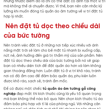
những nhược điểm đó là chỉ có thể đặt cố định tại một vị trí
mà không thể di chuyển được. Vì thế, bạn nên cân nhắc kỹ
lưỡng khi muốn đóng tủ quần áo âm tường về vị trí đặt tủ
hợp lý nhất.
Nên đặt tủ dọc theo chiều dài
của bức tường
Nên tránh việc đặt tủ ở những nơi tiếp xúc nhiều với ánh
nắng mặt trời sẽ làm cho bề mặt tủ nhanh bị xuống cấp,
nứt nẻ, ảnh hưởng đến giá trị thẩm mỹ của sản phẩm. Nên
đặt tủ dọc theo chiều dài của bức tường bởi nó sẽ giúp
bạn có nhiều diện tích để đặt quần áo hơn và làm không
gian thoáng đãng hơn. Luôn đặt tủ ở vị trí khô ráo, tránh
nơi có độ ẩm cao để đảm bảo quần áo, phụ kiện luôn
được khô ráo, sạch sẽ, tránh ẩm mốc.
Để có được một chiếc
tủ quần áo âm tường gỗ công
nghiệp
đẹp mắt thì kích thước cũng là yếu tố quan trọng
mà bạn không thể nào bỏ qua. Nên chọn kích thước tủ áo
đảm bảo phù hợp với tỉ lệ của phòng ngủ. Với những căn