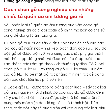
tường gỗ công nghiệp
bằng các loại hóa chất tẩy rửa.
Cách chọn gỗ công nghiệp cho những
chiếc tủ quần áo âm tường giá rẻ
Nếu phân loại tủ quần áo âm tường dựa vào code gỗ
công nghiệp thì có 3 loại code gỗ chính mà bạn có thể sử
dụng để đóng tủ âm tường là:
1. Code gỗ MDF được sản xuất từ bột nghiền nhỏ của các
loại cây gỗ ngắn ngày như: keo, bạch đàn, cao su,…. sau đó
bột gỗ sẽ được trộn với keo cùng các chất phụ gia thành
một hỗn hợp đồng nhất và được nén ép ở áp suất cao
tạo thành các tấm gỗ theo kích thước quy định. Có 2 loại
code gỗ MDF là: MDF thường và gỗ MDF lõi xanh. Ưu điểm
của gỗ MDF là bề mặt gỗ rất phẳng mịn nên rất dễ dàng
dán các chất liệu hay phủ sơn lên.
2. Code gỗ HDF được tạo ra bằng cách luộc – sấy các loại
gỗ rừng nguyên khối ở nhiệt độ cao, sau đó gỗ được đem
xử lý cho hết chất nhựa và được sấy khô hết nước rồi sử
dụng máy móc hiện đại để nghiền nhỏ thành bột. Tiếp
theo, chất bột này sẽ được trộn với keo cùng các loại phụ