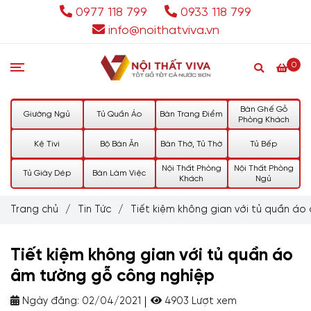
0977 118 799
0933 118 799
info@noithatviva.vn
0
Bàn Ghế Gỗ
Giường Ngủ
Tủ Quần Áo
Bàn Trang Điểm
Phòng Khách
Kệ Tivi
Bộ Bàn Ăn
Bàn Thờ, Tủ Thờ
Tủ Bếp
Nội Thất Phòng
Nội Thất Phòng
Tủ Giày Dép
Bàn Làm Việc
Khách
Ngủ
Trang chủ
/
Tin Tức
/
Tiết kiệm không gian với tủ quần á
Tiết kiệm không gian với tủ quần áo
âm tường gỗ công nghiệp
Ngày đăng:
02/04/2021
4903 Lượt xem