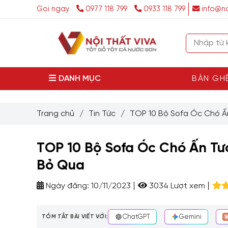
Gọi ngay
0977 118 799
0933 118 799
info@no
DANH MỤC
BÀN GH
Trang chủ
/
Tin Tức
/
TOP 10 Bộ Sofa Óc Chó Ấ
TOP 10 Bộ Sofa Óc Chó Ấn Tư
Bỏ Qua
Ngày đăng:
10/11/2023
3034 Lượt xem
TÓM TẮT BÀI VIẾT VỚI:
ChatGPT
Gemini