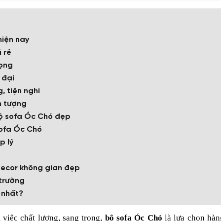
hiện nay
 rẻ
rọng
 đại
, tiện nghi
n tượng
 bộ sofa Óc Chó đẹp
 sofa Óc Chó
p lý
decor không gian đẹp
 trường
 nhất?
việc chất lượng, sang trọng,
bộ sofa Óc Chó
là lựa chọn hà