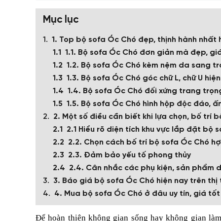
Mục lục
1. Top bộ sofa Óc Chó đẹp, thịnh hành nhất 
1.1. Bộ sofa Óc Chó đơn giản mà đẹp, giá
1.2. Bộ sofa Óc Chó kèm nệm da sang t
1.3. Bộ sofa Óc Chó góc chữ L, chữ U hiện
1.4. Bộ sofa Óc Chó đối xứng trang trọng
1.5. Bộ sofa Óc Chó hình hộp độc đáo, ấ
2. Một số điều cần biết khi lựa chọn, bố trí
2.1 Hiểu rõ diện tích khu vực lắp đặt bộ
2.2. Chọn cách bố trí bộ sofa Óc Chó hợ
2.3. Đảm bảo yếu tố phong thủy
2.4. Cân nhắc các phụ kiện, sản phẩm 
3. Báo giá bộ sofa Óc Chó hiện nay trên thị
4. Mua bộ sofa Óc Chó ở đâu uy tín, giá tốt
Để hoàn thiện không gian sống hay không gian làm 