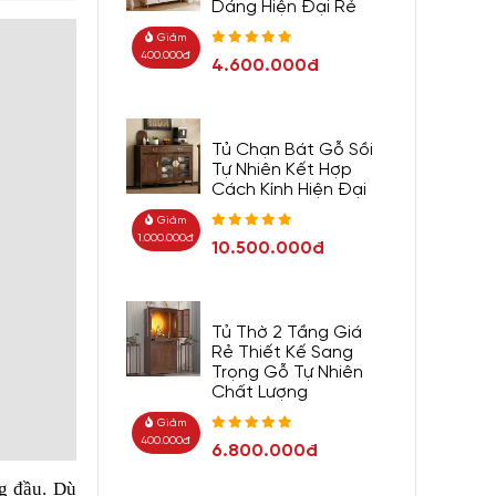
Dáng Hiện Đại Rẻ
Giảm
400.000đ
4.600.000đ
Tủ Chạn Bát Gỗ Sồi
Tự Nhiên Kết Hợp
Cách Kính Hiện Đại
Giảm
1.000.000đ
10.500.000đ
Tủ Thờ 2 Tầng Giá
Rẻ Thiết Kế Sang
Trọng Gỗ Tự Nhiên
Chất Lượng
Giảm
400.000đ
6.800.000đ
ng đầu. Dù