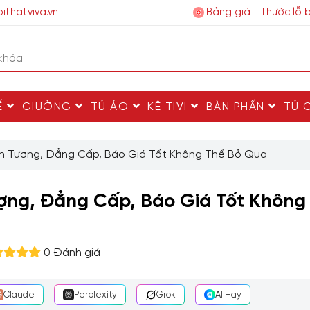
ithatviva.vn
Bảng giá
Thước lỗ 
Ế
GIƯỜNG
TỦ ÁO
KỆ TIVI
BÀN PHẤN
TỦ 
n Tượng, Đẳng Cấp, Báo Giá Tốt Không Thể Bỏ Qua
ợng, Đẳng Cấp, Báo Giá Tốt Không
0 Đánh giá
Claude
Perplexity
Grok
AI Hay