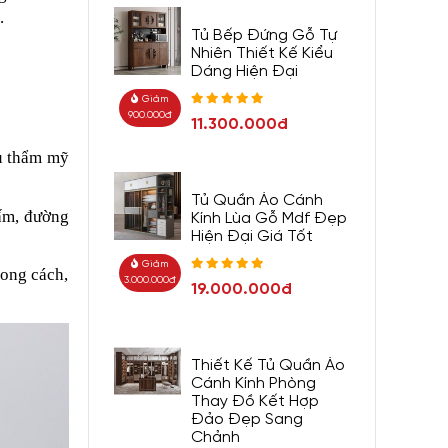
.
Tủ Bếp Đứng Gỗ Tự
Nhiên Thiết Kế Kiểu
Dáng Hiện Đại
Giảm
900.000đ
11.300.000đ
gu thẩm mỹ
Tủ Quần Áo Cánh
ấm, đường
Kính Lùa Gỗ Mdf Đẹp
Hiện Đại Giá Tốt
Giảm
hong cách,
3.000.000đ
19.000.000đ
Thiết Kế Tủ Quần Áo
Cánh Kính Phòng
Thay Đồ Kết Hợp
Đảo Đẹp Sang
Chảnh