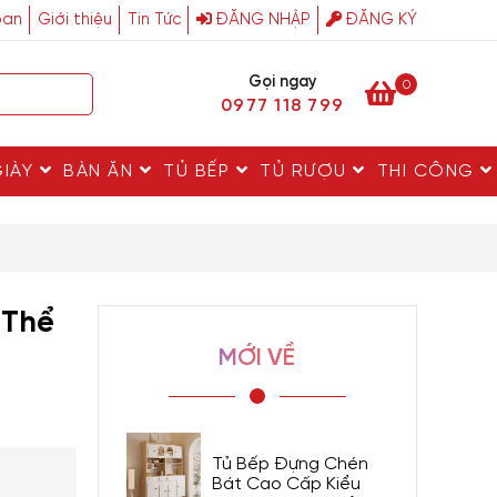
ban
Giới thiệu
Tin Tức
ĐĂNG NHẬP
ĐĂNG KÝ
Gọi ngay
0
0977 118 799
GIÀY
BÀN ĂN
TỦ BẾP
TỦ RƯỢU
THI CÔNG
 Thể
MỚI VỀ
Tủ Bếp Đựng Chén
Bát Cao Cấp Kiểu