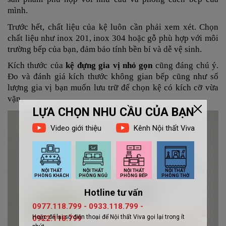
mình.
Trước hết, chất liệu của kệ luôn cần phải xem xét. Chọn
chất liệu như inox 201, inox 304 hoặc gỗ phù hợp với môi
trường bếp của bạn, đảm bảo tính bền bỉ và dễ vệ sinh.
Kích thước của
kệ đựng gia vị nhỏ gọn
cũng đáng chú ý.
Đo và đánh giá kích thước không gian bếp cũng như số
lượng gia vị bạn muốn lưu trữ để chọn kệ có kích cỡ vừa
vặn.