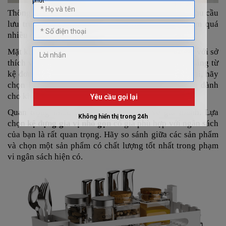
Thông thường, kệ quá nhỏ sẽ không đáp ứng được nhu cầu
lưu trữ của bạn, trong khi kệ quá lớn có thể chiếm quá
nhiều diện tích trong bếp.
Mặt khác, hãy xem xét kiểu dáng của kệ để phù hợp với sở
thích và phong cách thiết kế chung. Có nhiều kiểu dáng từ
kệ đơn giản đến kệ có thiết kế sang trọng và hiện đại, hãy
chọn kiểu phản ánh phong cách yêu thích của bạn dành
cho khu vực nấu nướng ấm cúng, thân quen.
Quan trọng nhất, đừng quên xem xét về giá thành. Lựa
chọn
kệ đựng gia vị nhỏ gọn
có giá phù hợp với ngân sách
của bạn là rất quan trọng. Hãy so sánh giữa các sản phẩm
và chọn một sản phẩm có chất lượng tốt nhất trong phạm
vi ngân sách hiện có.