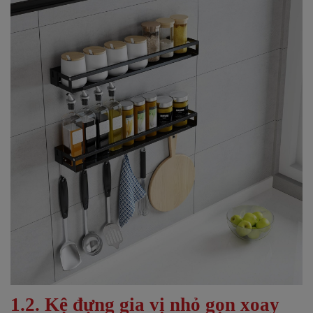
1.2. Kệ đựng gia vị nhỏ gọn xoay