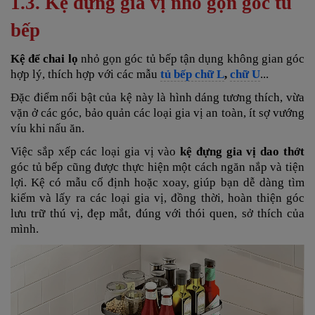
1.3. Kệ đựng gia vị nhỏ gọn góc tủ
bếp
Kệ để chai lọ
nhỏ gọn góc tủ bếp tận dụng không gian góc
hợp lý, thích hợp với các mẫu
tủ bếp chữ L
,
chữ U
...
Đặc điểm nổi bật của kệ này là hình dáng tương thích, vừa
vặn ở các góc, bảo quản các loại gia vị an toàn, ít sợ vướng
víu khi nấu ăn.
Việc sắp xếp các loại gia vị vào
kệ đựng gia vị dao thớt
góc tủ bếp cũng được thực hiện một cách ngăn nắp và tiện
lợi. Kệ có mẫu cố định hoặc xoay, giúp bạn dễ dàng tìm
kiếm và lấy ra các loại gia vị, đồng thời, hoàn thiện góc
lưu trữ thú vị, đẹp mắt, đúng với thói quen, sở thích của
mình.