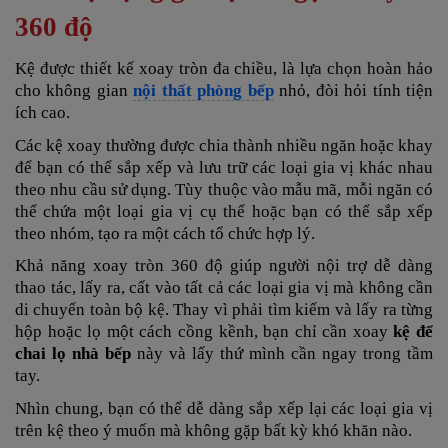
360 độ
Kệ được thiết kế xoay tròn đa chiều, là lựa chọn hoàn hảo
cho không gian
nội thất phòng bếp
nhỏ, đòi hỏi tính tiện
ích cao.
Các kệ xoay thường được chia thành nhiều ngăn hoặc khay
để bạn có thể sắp xếp và lưu trữ các loại gia vị khác nhau
theo nhu cầu sử dụng. Tùy thuộc vào mẫu mã, mỗi ngăn có
thể chứa một loại gia vị cụ thể hoặc bạn có thể sắp xếp
theo nhóm, tạo ra một cách tổ chức hợp lý.
Khả năng xoay tròn 360 độ giúp người nội trợ dễ dàng
thao tác, lấy ra, cất vào tất cả các loại gia vị mà không cần
di chuyển toàn bộ kệ. Thay vì phải tìm kiếm và lấy ra từng
hộp hoặc lọ một cách cồng kềnh, bạn chỉ cần xoay
kệ để
chai lọ nhà bếp
này và lấy thứ mình cần ngay trong tầm
tay.
Nhìn chung, bạn có thể dễ dàng sắp xếp lại các loại gia vị
trên kệ theo ý muốn mà không gặp bất kỳ khó khăn nào.