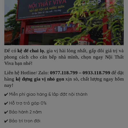
Để có
kệ để chai lọ
, gia vị
hài lòng nhất, gấp đôi giá trị và
phong cách cho căn bếp nhà mình, chọn ngay Nội Thất
Viva bạn nhé!
Liên hệ Hotline/ Zalo:
0977.118.799 – 0933.118.799
để đặt
hàng
kệ đựng gia vị nhỏ gọn
xịn sò, chất lượng ngay hôm
nay!
✔️ Miễn phí giao hàng & lắp đặt nội thành
✔️ Hỗ trợ trả góp 0%
✔️ Bảo hành 2 năm
✔️ Bảo trì trọn đời