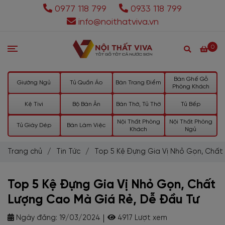
0977 118 799
0933 118 799
info@noithatviva.vn
0
Bàn Ghế Gỗ
Giường Ngủ
Tủ Quần Áo
Bàn Trang Điểm
Phòng Khách
Kệ Tivi
Bộ Bàn Ăn
Bàn Thờ, Tủ Thờ
Tủ Bếp
Nội Thất Phòng
Nội Thất Phòng
Tủ Giày Dép
Bàn Làm Việc
Khách
Ngủ
Trang chủ
/
Tin Tức
/
Top 5 Kệ Đựng Gia Vị Nhỏ Gọn, Chất
Top 5 Kệ Đựng Gia Vị Nhỏ Gọn, Chất
Lượng Cao Mà Giá Rẻ, Dễ Đầu Tư
Ngày đăng:
19/03/2024
4917 Lượt xem