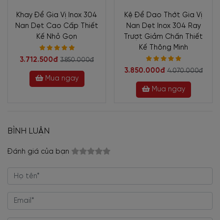
Khay Để Gia Vị Inox 304
Kệ Để Dao Thớt Gia Vị
Nan Dẹt Cao Cấp Thiết
Nan Dẹt Inox 304 Ray
Kế Nhỏ Gọn
Trượt Giảm Chấn Thiết
Kế Thông Minh
3.712.500đ
3.850.000đ
3.850.000đ
4.070.000đ
Mua ngay
Mua ngay
BÌNH LUẬN
Đánh giá của bạn