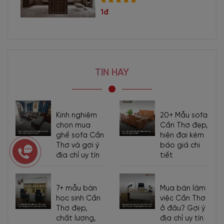
1đ
TIN HAY
Kinh nghiệm
20+ Mẫu sofa
chọn mua
Cần Thơ đẹp,
ghế sofa Cần
hiện đại kèm
Thơ và gợi ý
báo giá chi
địa chỉ uy tín
tiết
7+ mẫu bàn
Mua bàn làm
học sinh Cần
việc Cần Thơ
Thơ đẹp,
ở đâu? Gợi ý
chất lượng,
địa chỉ uy tín