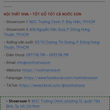
-----------------------------------------------------------
-----
NỘI THẤT VIVA - TỐT GỖ TỐT CẢ NƯỚC SƠN
- Showroom 1:
160C Trường Chinh, P. Bảy Hiền, TP.HCM
- Showroom 2:
606 Nguyễn Văn Quá, P. Đông Hưng
Thuận, TP.HCM
- Xưởng sản xuất:
83/10 Dương Thị Giang, P. Đông Hưng
Thuận, TP.HCM
- Điện thoại:
0977.118.799
-
0933.118.799
- Email:
info@noithatviva.vn
- Website:
https://noithatviva.vn
- Fanpage:
https://www.facebook.com/noithatviva.vn
- TikTok:
https://www.tiktok.com/@noithatviva
- Showroom 1:
160C Trường Chinh, phường 12, quận Tân
Bình, Tp Hồ Chí Minh