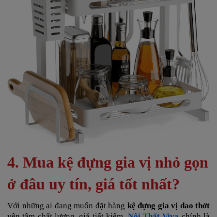
4. Mua kệ đựng gia vị nhỏ gọn
ở đâu uy tín, giá tốt nhất?
Với những ai đang muốn đặt hàng
kệ đựng gia vị dao thớt
yên tâm chất lượng, giá tiết kiệm,
Nội Thất Viva
chính là