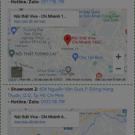
-
Hotline/Zalo:
0977.118.799
- Showroom 2:
606 Nguyễn Văn Quá, P. Đông Hưng
Thuận, Q.12, Tp Hồ Chí Minh
- Hotline/Zalo:
0933.118.799