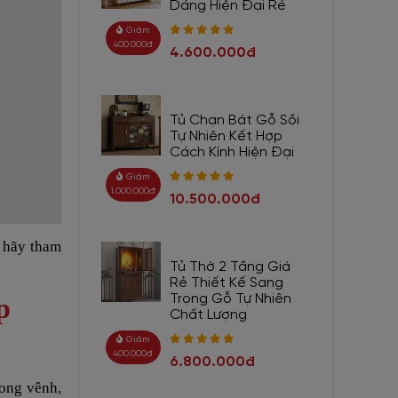
Dáng Hiện Đại Rẻ
Giảm
400.000đ
4.600.000đ
Tủ Chạn Bát Gỗ Sồi
Tự Nhiên Kết Hợp
Cách Kính Hiện Đại
Giảm
1.000.000đ
10.500.000đ
ì hãy tham
Tủ Thờ 2 Tầng Giá
Rẻ Thiết Kế Sang
Trọng Gỗ Tự Nhiên
p
Chất Lượng
Giảm
400.000đ
6.800.000đ
cong vênh,