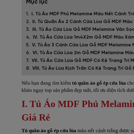
Mục lục
I. Tủ Áo MDF Phủ Melamine Màu Nết Cánh Tr
II. Tủ Quần Áo 2 Cánh Cửa Lùa Gỗ MDF Màu
III. Tủ Áo Cửa Lùa Gỗ MDF Melamine Vân Sọ
IV. Tủ Áo Cửa Lùa 1m4X2m Gỗ MDF Màu Xám 
V. Tủ Áo 3 Cánh Cửa Lùa Gỗ MDF Melamine
VI. Tủ Áo Cửa Lùa 2m Gỗ MDF Melamine Mà
VII. Tủ Áo Cửa Lùa Gỗ MDF Có Kệ Trang Trí
VIII. Tủ Áo Lùa Kịch Trần Có Kệ Trang Trí
Nếu bạn đang tìm kiếm
tủ quần áo gỗ ép cửa lùa
cho
khảo ngay top sản phẩm đẹp mắt, tối ưu diện tích dướ
I. Tủ Áo MDF Phủ Melami
Giá Rẻ
Tủ quần áo gỗ ép cửa lùa
màu nết cánh trắng được s