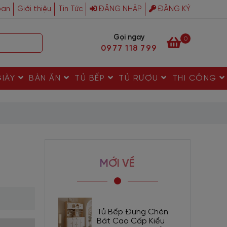
ban
Giới thiệu
Tin Tức
ĐĂNG NHẬP
ĐĂNG KÝ
Gọi ngay
0
0977 118 799
GIÀY
BÀN ĂN
TỦ BẾP
TỦ RƯỢU
THI CÔNG
MỚI VỀ
Tủ Bếp Đựng Chén
Bát Cao Cấp Kiểu