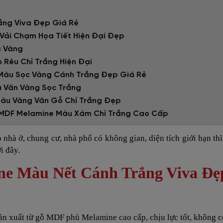
ắng Viva Đẹp Giá Rẻ
 Vải Chạm Họa Tiết Hiện Đại Đẹp
c Vàng
Rêu Chỉ Trắng Hiện Đại
 Màu Sọc Vàng Cánh Trắng Đẹp Giá Rẻ
u Vân Vàng Sọc Trắng
 Màu Vàng Vân Gỗ Chỉ Trắng Đẹp
 Gỗ MDF Melamine Màu Xám Chỉ Trắng Cao Cấp
 nhà ở, chung cư, nhà phố có không gian, diện tích giới hạn th
i đây.
ne Màu Nết Cánh Trắng Viva Đẹ
ản xuất từ gỗ MDF phủ Melamine cao cấp, chịu lực tốt, không 