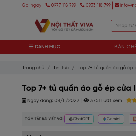
Gọi ngay
0977 118 799
0933 118 799
info@no
DANH MỤC
BÀN GH
Trang chủ
/
Tin Tức
/
Top 7+ tủ quần áo gỗ ép c
Top 7+ tủ quần áo gỗ ép cửa l
Ngày đăng:
08/11/2022
3751 Lượt xem
TÓM TẮT BÀI VIẾT VỚI:
ChatGPT
Gemini