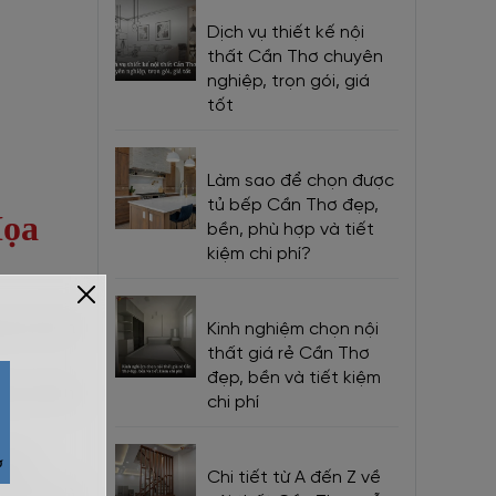
Dịch vụ thiết kế nội
thất Cần Thơ chuyên
nghiệp, trọn gói, giá
tốt
Làm sao để chọn được
tủ bếp Cần Thơ đẹp,
Họa
bền, phù hợp và tiết
kiệm chi phí?
ọn ưu tiên
Kinh nghiệm chọn nội
thất giá rẻ Cần Thơ
đẹp, bền và tiết kiệm
mọt, tránh
chi phí
nóng.
Chi tiết từ A đến Z về
 phòng ngủ