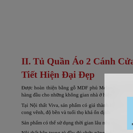
II. Tủ Quần Áo 2 Cánh C
Tiết Hiện Đại Đẹp
Được hoàn thiện bằng gỗ MDF phủ Melamine chống
hàng đầu cho những không gian nhà ở hiện đại.
Tại Nội thất Viva, sản phẩm có giá thành hợp lý, ch
cong vênh, độ bền và tuổi thọ khá ổn định.
Sản phẩm có thể sử dụng thời gian lâu nếu được kê t
Nội thất bên trong tủ đầy đủ chức năng lưu trữ quầ