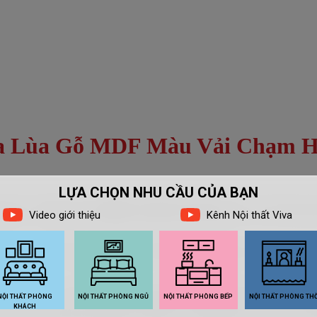
ửa Lùa Gỗ MDF Màu Vải Chạm 
 trầy, chống ẩm,
tủ quần áo gỗ ép cửa lùa
màu vải là lựa ch
ỉ hơn 4 triệu đồng trong khi chất liệu gỗ cứng cáp, chống mối 
rên tầng cao, môi trường thoáng đãng, tránh được nước và nắng 
n áo và vật dụng, góp phần tô điểm cho không gian chung của