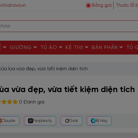
ithatviva.vn
Bảng giá
Thước lỗ 
Ế
GIƯỜNG
TỦ ÁO
KỆ TIVI
BÀN PHẤN
TỦ 
ửa lùa vừa đẹp, vừa tiết kiệm diện tích
ùa vừa đẹp, vừa tiết kiệm diện tích
0 Đánh giá
Claude
Perplexity
Grok
AI Hay