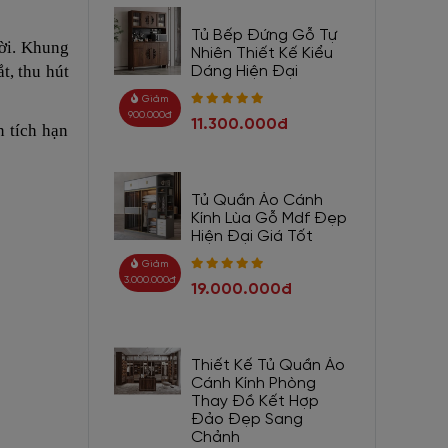
Tủ Bếp Đứng Gỗ Tự
ười. Khung
Nhiên Thiết Kế Kiểu
t, thu hút
Dáng Hiện Đại
Giảm
900.000đ
11.300.000đ
n tích hạn
Tủ Quần Áo Cánh
Kính Lùa Gỗ Mdf Đẹp
Hiện Đại Giá Tốt
Giảm
3.000.000đ
19.000.000đ
Thiết Kế Tủ Quần Áo
Cánh Kính Phòng
Thay Đồ Kết Hợp
Đảo Đẹp Sang
Chảnh