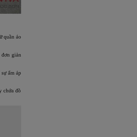
rữ quần áo
 đơn giản
n sự ấm áp
ay chứa đồ