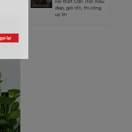
nội thất Cần Thơ: mẫu
đẹp, giá tốt, thi công
uy tín