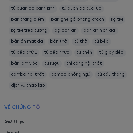
tủ quần áo cánh kính
tủ quần áo cửa lùa
bàn trang điểm
bàn ghế gỗ phòng khách
kệ tivi
kệ tivi treo tường
bộ bàn ăn
bàn ăn hiện đại
bàn ăn mặt đá
bàn thờ
tủ thờ
tủ bếp
tủ bếp chữ L
tủ bếp nhựa
tủ chén
tủ giày dép
bàn làm việc
tủ rượu
thi công nội thất
combo nội thất
combo phòng ngủ
tủ cầu thang
dịch vụ tháo lắp
VỀ CHÚNG TÔI
Giới thiệu