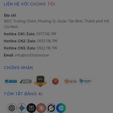
LIÊN HỆ VỚI CHÚNG TÔI
Địa chỉ
160C Trường Chinh, Phường 12, Quận Tân Bình, Thành phố Hồ
Chí Minh
Hotline CN1/Zalo
:
0977.118.799
Hotline CN2/Zalo
:
0933.118.799
Hotline CN3/Zalo
:
0922.118.799
Email
:
info@noithatviva.vn
CHỨNG NHẬN
TÓM TẮT BẰNG AI