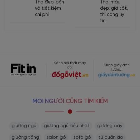
Thơ đẹp, bền
Thơ: mẫu
và tiết kiệm
đẹp, giá tốt,
chi phí
thi công uy
tín
Kênh nội thất may
Shop giấy dán
đo:
tường:
MỌI NGƯỜI CŨNG TÌM KIẾM
giường ngủ
giường ngủ kiểu nhật
giường bay
giường tầng
salon gỗ
sofa gỗ
tủ quần áo