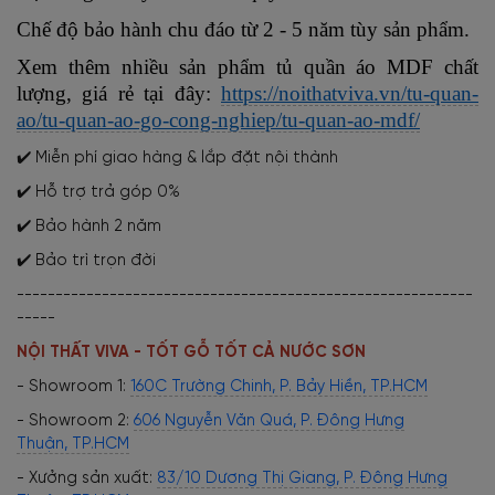
Chế độ bảo hành chu đáo từ 2 - 5 năm tùy sản phẩm.
Xem thêm nhiều sản phẩm tủ quần áo MDF chất
lượng, giá rẻ tại đây:
https://noithatviva.vn/tu-quan-
ao/tu-quan-ao-go-cong-nghiep/tu-quan-ao-mdf/
✔️ Miễn phí giao hàng & lắp đặt nội thành
✔️ Hỗ trợ trả góp 0%
✔️ Bảo hành 2 năm
✔️ Bảo trì trọn đời
-----------------------------------------------------------
-----
NỘI THẤT VIVA - TỐT GỖ TỐT CẢ NƯỚC SƠN
- Showroom 1:
160C Trường Chinh, P. Bảy Hiền, TP.HCM
- Showroom 2:
606 Nguyễn Văn Quá, P. Đông Hưng
Thuận, TP.HCM
- Xưởng sản xuất:
83/10 Dương Thị Giang, P. Đông Hưng