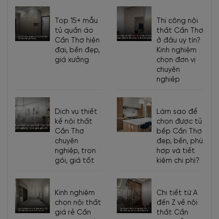
Top 15+ mẫu
Thi công nội
tủ quần áo
thất Cần Thơ
Cần Thơ hiện
ở đâu uy tín?
đại, bền đẹp,
Kinh nghiệm
giá xưởng
chọn đơn vị
chuyên
nghiệp
Dịch vụ thiết
Làm sao để
kế nội thất
chọn được tủ
Cần Thơ
bếp Cần Thơ
chuyên
đẹp, bền, phù
nghiệp, trọn
hợp và tiết
gói, giá tốt
kiệm chi phí?
Kinh nghiệm
Chi tiết từ A
chọn nội thất
đến Z về nội
giá rẻ Cần
thất Cần