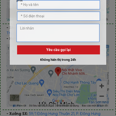
- Showroom 2:
606 Nguyễn Văn Quá, P. Đông Hưng
Thuận, Q.12, Tp Hồ Chí Minh
- Hotline/Zalo:
0933.118.799
- Xưởng SX:
59/1 Đông Hưng Thuận 21, P. Đông Hưng