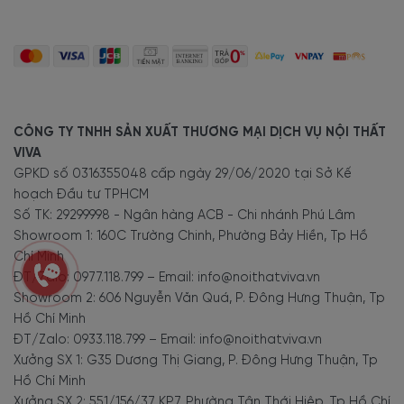
CÔNG TY TNHH SẢN XUẤT THƯƠNG MẠI DỊCH VỤ NỘI THẤT
VIVA
GPKD số 0316355048 cấp ngày 29/06/2020 tại Sở Kế
hoạch Đầu tư TPHCM
Số TK: 29299998 - Ngân hàng ACB - Chi nhánh Phú Lâm
Showroom 1: 160C Trường Chinh, Phường Bảy Hiền, Tp Hồ
Chí Minh
ĐT/Zalo: 0977.118.799 – Email: info@noithatviva.vn
Showroom 2: 606 Nguyễn Văn Quá, P. Đông Hưng Thuận, Tp
Hồ Chí Minh
ĐT/Zalo: 0933.118.799 – Email: info@noithatviva.vn
Xưởng SX 1: G35 Dương Thị Giang, P. Đông Hưng Thuận, Tp
Hồ Chí Minh
Xưởng SX 2: 551/156/37 KP7, Phường Tân Thới Hiệp, Tp Hồ Chí