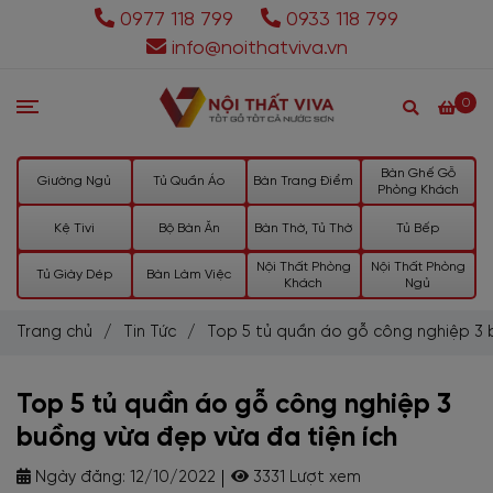
0977 118 799
0933 118 799
info@noithatviva.vn
0
Bàn Ghế Gỗ
Giường Ngủ
Tủ Quần Áo
Bàn Trang Điểm
Phòng Khách
Kệ Tivi
Bộ Bàn Ăn
Bàn Thờ, Tủ Thờ
Tủ Bếp
Nội Thất Phòng
Nội Thất Phòng
Tủ Giày Dép
Bàn Làm Việc
Khách
Ngủ
Trang chủ
/
Tin Tức
/
Top 5 tủ quần áo gỗ công nghiệp 3 
Top 5 tủ quần áo gỗ công nghiệp 3
buồng vừa đẹp vừa đa tiện ích
Ngày đăng:
12/10/2022
3331 Lượt xem