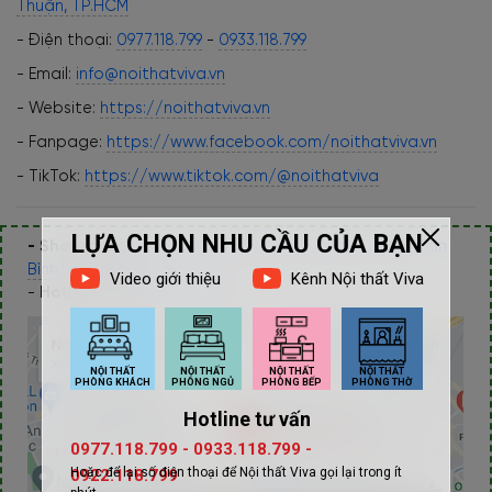
Thuận, TP.HCM
- Điện thoại:
0977.118.799
-
0933.118.799
- Email:
info@noithatviva.vn
- Website:
https://noithatviva.vn
- Fanpage:
https://www.facebook.com/noithatviva.vn
- TikTok:
https://www.tiktok.com/@noithatviva
- Showroom 1:
160C Trường Chinh, phường 12, quận Tân
Bình, Tp Hồ Chí Minh
-
Hotline/Zalo:
0977.118.799