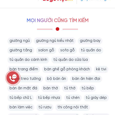
MỌI NGƯỜI CŨNG TÌM KIẾM
giường ngủ
giường ngủ kiểu nhật
giường bay
giường tầng
salon gỗ
sofa gỗ
tủ quần áo
tủ quần áo cánh kính
tủ quần áo cửa lùa
bàn trang điểm
bàn ghế gỗ phòng khách
kệ tivi
kệ tivi treo tường
bộ bàn ăn
bàn ăn hiện đại
bàn ăn mặt đá
bàn thờ
tủ thờ
tủ bếp
tủ bếp chữ L
tủ bếp nhựa
tủ chén
tủ giày dép
bàn làm việc
tủ rượu
thi công nội thất