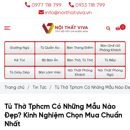
0977 118 799
0933 118 799
info@noithatviva.vn
0
Bàn Ghế Gỗ
Giường Ngủ
Tủ Quần Áo
Bàn Trang Điểm
Phòng Khách
Kệ Tivi
Bộ Bàn Ăn
Bàn Thờ, Tủ Thờ
Tủ Bếp
Nội Thất Phòng
Nội Thất Phòng
Tủ Giày Dép
Bàn Làm Việc
Khách
Ngủ
Trang chủ
/
Tin Tức
/
Tủ Thờ Tphcm Có Những Mẫu Nào Đẹ
Tủ Thờ Tphcm Có Những Mẫu Nào
Đẹp? Kinh Nghiệm Chọn Mua Chuẩn
Nhất