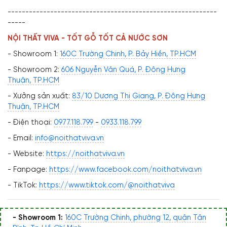
-----------------------------------------------------------
-----
NỘI THẤT VIVA - TỐT GỖ TỐT CẢ NƯỚC SƠN
- Showroom 1:
160C Trường Chinh, P. Bảy Hiền, TP.HCM
- Showroom 2:
606 Nguyễn Văn Quá, P. Đông Hưng
Thuận, TP.HCM
- Xưởng sản xuất:
83/10 Dương Thị Giang, P. Đông Hưng
Thuận, TP.HCM
- Điện thoại:
0977.118.799
-
0933.118.799
- Email:
info@noithatviva.vn
- Website:
https://noithatviva.vn
- Fanpage:
https://www.facebook.com/noithatviva.vn
- TikTok:
https://www.tiktok.com/@noithatviva
- Showroom 1:
160C Trường Chinh, phường 12, quận Tân