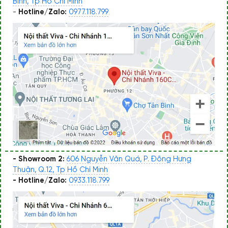
Bình, Tp Hồ Chí Minh
-
Hotline/Zalo:
0977.118.799
- Showroom 2:
606 Nguyễn Văn Quá, P. Đông Hưng
Thuận, Q.12, Tp Hồ Chí Minh
- Hotline/Zalo:
0933.118.799