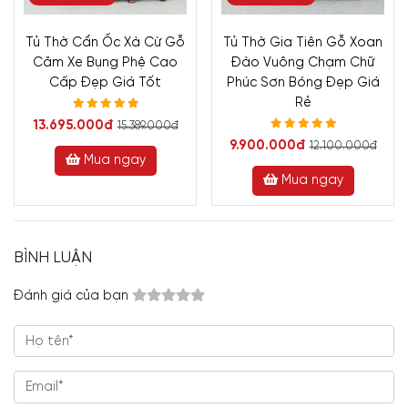
Tủ Thờ Cẩn Ốc Xà Cừ Gỗ
Tủ Thờ Gia Tiên Gỗ Xoan
Căm Xe Bụng Phệ Cao
Đào Vuông Chạm Chữ
Cấp Đẹp Giá Tốt
Phúc Sơn Bóng Đẹp Giá
Rẻ
13.695.000đ
15.389.000đ
9.900.000đ
12.100.000đ
Mua ngay
Mua ngay
BÌNH LUẬN
Đánh giá của bạn