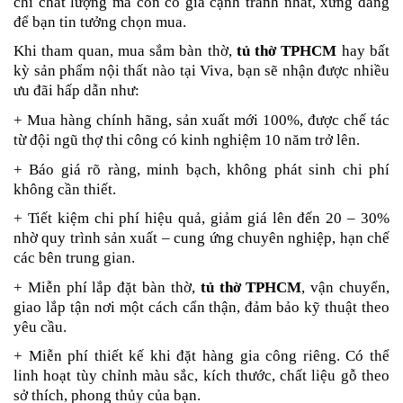
chỉ chất lượng mà còn có giá cạnh tranh nhất, xứng đáng
để bạn tin tưởng chọn mua.
Khi tham quan, mua sắm bàn thờ,
tủ thờ TPHCM
hay bất
kỳ sản phẩm nội thất nào tại Viva, bạn sẽ nhận được nhiều
ưu đãi hấp dẫn như:
+ Mua hàng chính hãng, sản xuất mới 100%, được chế tác
từ đội ngũ thợ thi công có kinh nghiệm 10 năm trở lên.
+ Báo giá rõ ràng, minh bạch, không phát sinh chi phí
không cần thiết.
+ Tiết kiệm chi phí hiệu quả, giảm giá lên đến 20 – 30%
nhờ quy trình sản xuất – cung ứng chuyên nghiệp, hạn chế
các bên trung gian.
+ Miễn phí lắp đặt bàn thờ,
tủ thờ TPHCM
, vận chuyển,
giao lắp tận nơi một cách cẩn thận, đảm bảo kỹ thuật theo
yêu cầu.
+ Miễn phí thiết kế khi đặt hàng gia công riêng. Có thể
linh hoạt tùy chỉnh màu sắc, kích thước, chất liệu gỗ theo
sở thích, phong thủy của bạn.