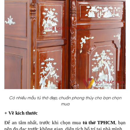
Có nhiều mẫu tủ thờ đẹp, chuẩn phong thủy cho bạn chọn
mua
+ Về kích thước
Để an tâm nhất, trước khi chọn mua
tủ thờ TPHCM
, bạn
nên đo đạc trước không gian, diện tích bố trí tại nhà mình.