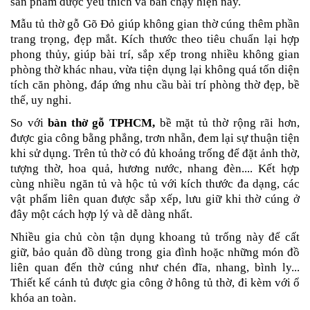
sản phẩm được yêu thích và bán chạy hiện nay.
Mẫu tủ thờ gỗ Gõ Đỏ giúp không gian thờ cúng thêm phần
trang trọng, đẹp mắt. Kích thước theo tiêu chuẩn lại hợp
phong thủy, giúp bài trí, sắp xếp trong nhiều không gian
phòng thờ khác nhau, vừa tiện dụng lại không quá tốn diện
tích căn phòng, đáp ứng nhu cầu bài trí phòng thờ đẹp, bề
thế, uy nghi.
So với
bàn thờ gỗ TPHCM,
bề mặt tủ thờ rộng rãi hơn,
được gia công bằng phẳng, trơn nhẵn, đem lại sự thuận tiện
khi sử dụng. Trên tủ thờ có đủ khoảng trống để đặt ảnh thờ,
tượng thờ, hoa quả, hương nước, nhang đèn.... Kết hợp
cùng nhiều ngăn tủ và hộc tủ với kích thước đa dạng, các
vật phẩm liên quan được sắp xếp, lưu giữ khi thờ cúng ở
đây một cách hợp lý và dễ dàng nhất.
Nhiều gia chủ còn tận dụng khoang tủ trống này để cất
giữ, bảo quản đồ dùng trong gia đình hoặc những món đồ
liên quan đến thờ cúng như chén đĩa, nhang, bình ly...
Thiết kế cánh tủ được gia công ở hông tủ thờ, đi kèm với ổ
khóa an toàn.