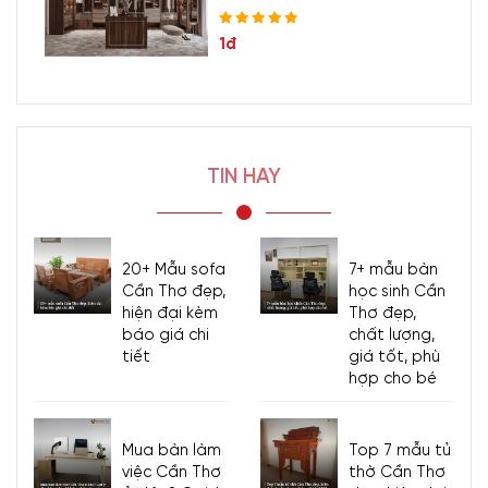
1đ
TIN HAY
20+ Mẫu sofa
7+ mẫu bàn
Cần Thơ đẹp,
học sinh Cần
hiện đại kèm
Thơ đẹp,
báo giá chi
chất lượng,
tiết
giá tốt, phù
hợp cho bé
Mua bàn làm
Top 7 mẫu tủ
việc Cần Thơ
thờ Cần Thơ