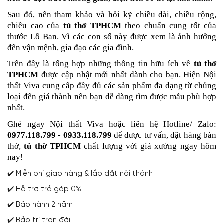
Sau đó, nên tham khảo và hỏi kỹ chiều dài, chiều rộng,
chiều cao của
tủ thờ TPHCM
theo chuẩn cung tốt của
thước Lỗ Ban. Vì các con số này được xem là ảnh hưởng
đến vận mệnh, gia đạo các gia đình.
Trên đây là tổng hợp những thông tin hữu ích về
tủ thờ
TPHCM
được cập nhật mới nhất dành cho bạn. Hiện Nội
thất Viva cung cấp đầy đủ các sản phẩm đa dạng từ chủng
loại đến giá thành nên bạn dễ dàng tìm được mẫu phù hợp
nhất.
Ghé ngay Nội thất Viva hoặc liên hệ Hotline/ Zalo:
0977.118.799 - 0933.118.799
để được tư vấn, đặt hàng
bàn
thờ,
tủ thờ TPHCM
chất lượng
với giá xưởng ngay hôm
nay!
✔️ Miễn phí giao hàng & lắp đặt nội thành
✔️ Hỗ trợ trả góp 0%
✔️ Bảo hành 2 năm
✔️ Bảo trì trọn đời