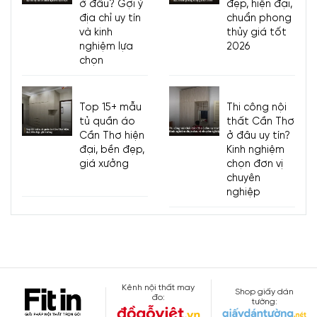
ở đâu? Gợi ý
đẹp, hiện đại,
địa chỉ uy tín
chuẩn phong
và kinh
thủy giá tốt
nghiệm lựa
2026
chọn
Top 15+ mẫu
Thi công nội
tủ quần áo
thất Cần Thơ
Cần Thơ hiện
ở đâu uy tín?
đại, bền đẹp,
Kinh nghiệm
giá xưởng
chọn đơn vị
chuyên
nghiệp
Kênh nội thất may
Shop giấy dán
đo:
tường: