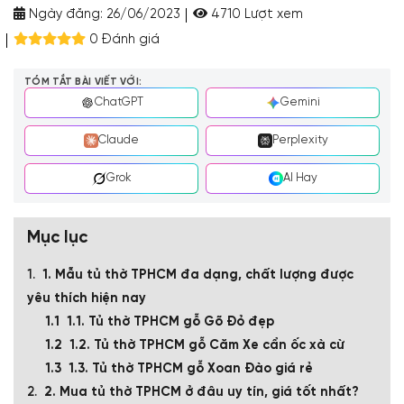
Ngày đăng:
26/06/2023
4710 Lượt xem
0 Đánh giá
TÓM TẮT BÀI VIẾT VỚI:
ChatGPT
Gemini
Claude
Perplexity
Grok
AI Hay
Mục lục
1. Mẫu tủ thờ TPHCM đa dạng, chất lượng được
yêu thích hiện nay
1.1. Tủ thờ TPHCM gỗ Gõ Đỏ đẹp
1.2. Tủ thờ TPHCM gỗ Căm Xe cẩn ốc xà cừ
1.3. Tủ thờ TPHCM gỗ Xoan Đào giá rẻ
2. Mua tủ thờ TPHCM ở đâu uy tín, giá tốt nhất?