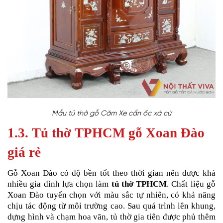
Mẫu tủ thờ gỗ Căm Xe cẩn ốc xà cừ
1.3. Tủ thờ TPHCM gỗ Xoan Đào
giá rẻ
Gỗ
Xoan Đào c
ó độ bền tốt theo thời gian nên được khá
nhiều gia đình lựa chọn làm
tủ thờ TPHCM
. Chất liệu gỗ
Xoan Đào tuyển chọn với màu sắc tự nhiên, có khả năng
chịu tác động từ môi trường cao. Sau quá trình lên khung,
dựng hình và chạm hoa văn, tủ thờ gia tiên được phủ thêm