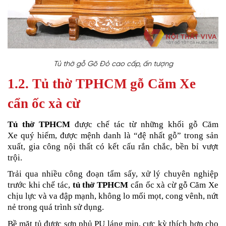
Tủ thờ gỗ Gõ Đỏ cao cấp, ấn tượng
1.2. Tủ thờ TPHCM gỗ Căm Xe
cẩn ốc xà cừ
Tủ thờ TPHCM
được chế tác từ những khối gỗ Căm
Xe quý hiếm, được mệnh danh là “đệ nhất gỗ” trong sản
xuất, gia công nội thất có kết cấu
rắn chắc, bền bỉ vượt
trội.
Trải qua nhiều công đoạn tẩm sấy, xử lý chuyên nghiệp
trước khi chế tác,
tủ thờ TPHCM
cẩn ốc xà cừ gỗ Căm Xe
chịu lực và va đập mạnh, không lo mối mọt, cong vênh, nứt
nẻ trong quá trình sử dụng.
Bề mặt tủ được sơn phủ PU láng mịn, cực kỳ thích hợp cho