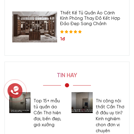
Thiết Kế Tủ Quần Áo Cánh
Kính Phòng Thay Đồ Kết Hợp
Đảo Đẹp Sang Chảnh
1đ
TIN HAY
Top 15+ mẫu
Thi công nội
tủ quần áo
thất Cần Thơ
Cần Thơ hiện
ở đâu uy tín?
đại, bền đẹp,
Kinh nghiệm
giá xưởng
chọn đơn vị
chuyên