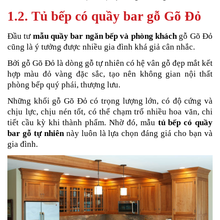
1.2. Tủ bếp có quầy bar gỗ Gõ Đỏ
Đầu tư
mẫu quầy bar ngăn bếp và phòng khách
gỗ Gõ Đỏ
cũng là ý tưởng được nhiều gia đình khá giả cân nhắc.
Bởi gỗ Gõ Đỏ là dòng gỗ tự nhiên có hệ vân gỗ đẹp mắt kết
hợp màu đỏ vàng đặc sắc, tạo nên không gian nội thất
phòng bếp quý phái, thượng lưu.
Những khối gỗ Gõ Đỏ có trọng lượng lớn, có độ cứng và
chịu lực, chịu nén tốt, có thể chạm trổ nhiều hoa văn, chi
tiết cầu kỳ khi thành phẩm. Nhờ đó, mẫu
tủ bếp có quầy
bar gỗ tự nhiên
này luôn là lựa chọn đáng giá cho bạn và
gia đình.