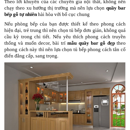
Theo lời khuyên của các chuyên gia nội thất, không nên
chạy theo xu hướng thị trường mà nên lựa chọn
quầy bar
bếp gỗ tự nhiên
hài hòa với bố cục chung
Nếu phòng bếp của bạn được thiết kế theo phong cách
hiện đại, trẻ trung thì nên chọn tủ bếp đơn giản, không quá
cầu kỳ trong chi tiết. Nếu yêu thích phong cách truyền
thống và muốn decor, bài trí
mẫu quầy bar gỗ đẹp
theo
phong cách này thì nên lựa chọn tủ bếp phong cách tân cổ
điển đẳng cấp, sang trọng.