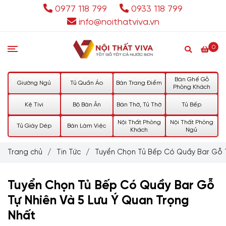
0977 118 799
0933 118 799
info@noithatviva.vn
0
Bàn Ghế Gỗ
Giường Ngủ
Tủ Quần Áo
Bàn Trang Điểm
Phòng Khách
Kệ Tivi
Bộ Bàn Ăn
Bàn Thờ, Tủ Thờ
Tủ Bếp
Nội Thất Phòng
Nội Thất Phòng
Tủ Giày Dép
Bàn Làm Việc
Khách
Ngủ
Trang chủ
/
Tin Tức
/
Tuyển Chọn Tủ Bếp Có Quầy Bar Gỗ T
Tuyển Chọn Tủ Bếp Có Quầy Bar Gỗ
Tự Nhiên Và 5 Lưu Ý Quan Trọng
Nhất