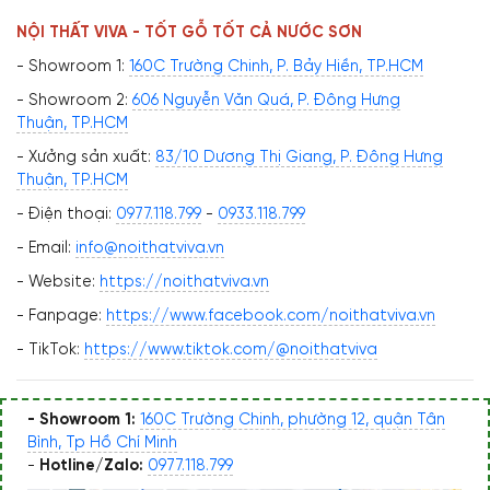
NỘI THẤT VIVA - TỐT GỖ TỐT CẢ NƯỚC SƠN
- Showroom 1:
160C Trường Chinh, P. Bảy Hiền, TP.HCM
- Showroom 2:
606 Nguyễn Văn Quá, P. Đông Hưng
Thuận, TP.HCM
- Xưởng sản xuất:
83/10 Dương Thị Giang, P. Đông Hưng
Thuận, TP.HCM
- Điện thoại:
0977.118.799
-
0933.118.799
- Email:
info@noithatviva.vn
- Website:
https://noithatviva.vn
- Fanpage:
https://www.facebook.com/noithatviva.vn
- TikTok:
https://www.tiktok.com/@noithatviva
- Showroom 1:
160C Trường Chinh, phường 12, quận Tân
Bình, Tp Hồ Chí Minh
-
Hotline/Zalo:
0977.118.799