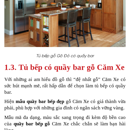
Tủ bếp gỗ Gõ Đỏ có quầy bar
1.3. Tủ bếp có quầy bar gỗ Căm Xe
Với những ai am hiểu đồ gỗ thì “đệ nhất gỗ” Căm Xe có
sức hút mạnh mẽ, rất hấp dẫn để chọn làm tủ bếp có quầy
bar.
Hiện
mẫu quầy bar bếp đẹp
gỗ Căm Xe
có giá thành vừa
phải, phù hợp với những gia đình có ngân sách vững vàng.
Mẫu mã đa dạng, màu sắc sang trọng đi kèm độ bền cao
của
quầy bar bếp gỗ
Căm Xe
chắc chắn sẽ làm bạn hài