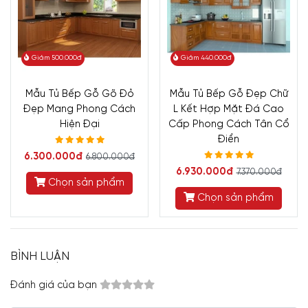
Giảm 500.000đ
Giảm 440.000đ
Mẫu Tủ Bếp Gỗ Gõ Đỏ
Mẫu Tủ Bếp Gỗ Đẹp Chữ
Đẹp Mang Phong Cách
L Kết Hợp Mặt Đá Cao
Hiện Đại
Cấp Phong Cách Tân Cổ
Điển
6.300.000đ
6.800.000đ
6.930.000đ
7.370.000đ
Chọn sản phẩm
Chọn sản phẩm
BÌNH LUẬN
Đánh giá của bạn