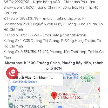
Số TK: 29299998 - Ngân hàng ACB - Chi nhánh Phú Lâm
Showroom 1: 160C Trường Chinh, Phường Bảy Hiền, Tp Hồ
Chí Minh
ĐT/Zalo: 0977.118.799 – Email: info@noithatviva.vn
Showroom 2: 606 Nguyễn Văn Quá, P. Đông Hưng Thuận, Tp
Hồ Chí Minh
ĐT/Zalo: 0933.118.799 – Email: info@noithatviva.vn
Xưởng SX 1: G35 Dương Thị Giang, P. Đông Hưng Thuận, Tp
Hồ Chí Minh
Xưởng SX 2: 551/156/37 KP7, Phường Tân Thới Hiệp, Tp Hồ Chí
Minh
Showroom 1: 160C Trường Chinh, Phường Bảy Hiền, thành
phố HCM