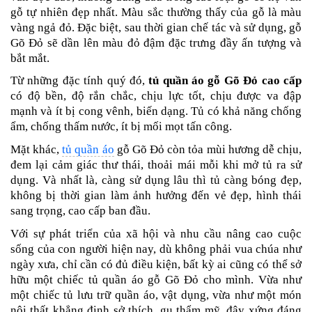
gỗ tự nhiên đẹp nhất. Màu sắc thường thấy của gỗ là màu
vàng ngả đỏ. Đặc biệt, sau thời gian chế tác và sử dụng, gỗ
Gõ Đỏ sẽ dần lên màu đỏ đậm đặc trưng đầy ấn tượng và
bắt mắt.
Từ những đặc tính quý đó,
tủ quần áo gỗ Gõ Đỏ cao cấp
có độ bền, độ rắn chắc, chịu lực tốt, chịu được va đập
mạnh và ít bị cong vênh, biến dạng. Tủ có khả năng chống
ẩm, chống thấm nước, ít bị mối mọt tấn công.
Mặt khác,
tủ quần áo
gỗ Gõ Đỏ còn tỏa mùi hương dễ chịu,
đem lại cảm giác thư thái, thoải mái mỗi khi mở tủ ra sử
dụng. Và nhất là, càng sử dụng lâu thì tủ càng bóng đẹp,
không bị thời gian làm ảnh hưởng đến vẻ đẹp, hình thái
sang trọng, cao cấp ban đầu.
Với sự phát triển của xã hội và nhu cầu nâng cao cuộc
sống của con người hiện nay, dù không phải vua chúa như
ngày xưa, chỉ cần có đủ điều kiện, bất kỳ ai cũng có thể sở
hữu một chiếc tủ quần áo gỗ Gõ Đỏ cho mình. Vừa như
một chiếc tủ lưu trữ quần áo, vật dụng, vừa như một món
nội thất khẳng định sở thích, gu thẩm mỹ, đây xứng đáng