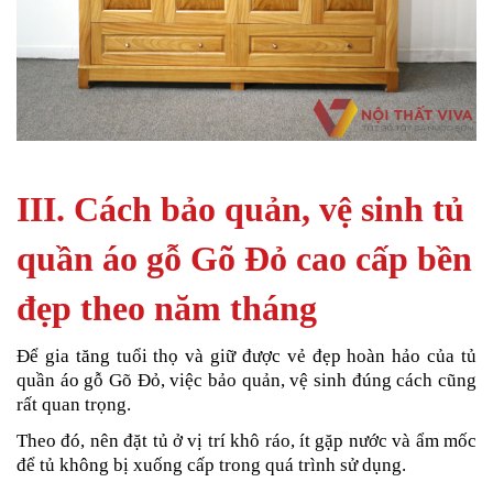
III. Cách bảo quản, vệ sinh tủ
quần áo gỗ Gõ Đỏ cao cấp bền
đẹp theo năm tháng
Để gia tăng tuổi thọ và giữ được vẻ đẹp hoàn hảo của tủ
quần áo gỗ Gõ Đỏ, việc bảo quản, vệ sinh đúng cách cũng
rất quan trọng.
Theo đó, nên đặt tủ ở vị trí khô ráo, ít gặp nước và ẩm mốc
để tủ không bị xuống cấp trong quá trình sử dụng.