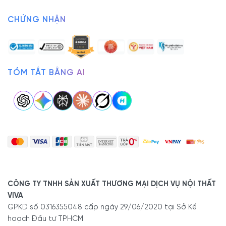
CHỨNG NHẬN
TÓM TẮT BẰNG AI
CÔNG TY TNHH SẢN XUẤT THƯƠNG MẠI DỊCH VỤ NỘI THẤT
VIVA
GPKD số 0316355048 cấp ngày 29/06/2020 tại Sở Kế
hoạch Đầu tư TPHCM