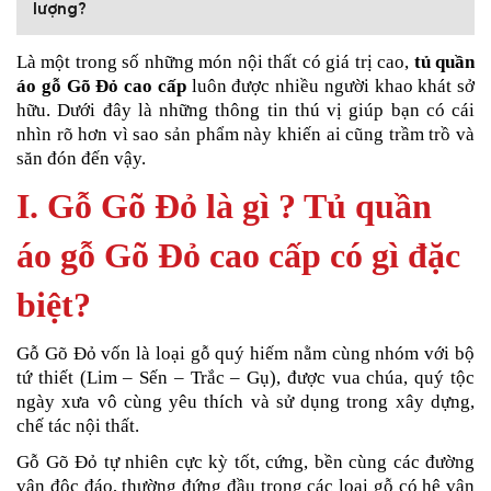
lượng?
Là một trong số những món nội thất có giá trị cao,
tủ quần
áo gỗ Gõ Đỏ cao cấp
luôn được nhiều người khao khát sở
hữu. Dưới đây là những thông tin thú vị giúp bạn có cái
nhìn rõ hơn vì sao sản phẩm này khiến ai cũng trầm trồ và
săn đón đến vậy.
I. Gỗ Gõ Đỏ là gì ? Tủ quần
áo gỗ Gõ Đỏ cao cấp có gì đặc
biệt?
Gỗ Gõ Đỏ vốn là loại gỗ quý hiếm nằm cùng nhóm với bộ
tứ thiết (Lim – Sến – Trắc – Gụ), được vua chúa, quý tộc
ngày xưa vô cùng yêu thích và sử dụng trong xây dựng,
chế tác nội thất.
Gỗ Gõ Đỏ tự nhiên cực kỳ tốt, cứng, bền cùng các đường
vân độc đáo, thường đứng đầu trong các loại gỗ có hệ vân