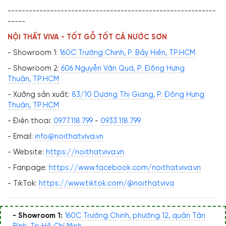
-----------------------------------------------------------
-----
NỘI THẤT VIVA - TỐT GỖ TỐT CẢ NƯỚC SƠN
- Showroom 1:
160C Trường Chinh, P. Bảy Hiền, TP.HCM
- Showroom 2:
606 Nguyễn Văn Quá, P. Đông Hưng
Thuận, TP.HCM
- Xưởng sản xuất:
83/10 Dương Thị Giang, P. Đông Hưng
Thuận, TP.HCM
- Điện thoại:
0977.118.799
-
0933.118.799
- Email:
info@noithatviva.vn
- Website:
https://noithatviva.vn
- Fanpage:
https://www.facebook.com/noithatviva.vn
- TikTok:
https://www.tiktok.com/@noithatviva
- Showroom 1:
160C Trường Chinh, phường 12, quận Tân