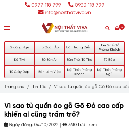
0977 118 799
0933 118 799
info@noithatviva.vn
0
Bàn Ghế Gỗ
Giường Ngủ
Tủ Quần Áo
Bàn Trang Điểm
Phòng Khách
Kệ Tivi
Bộ Bàn Ăn
Bàn Thờ, Tủ Thờ
Tủ Bếp
Nội Thất Phòng
Nội Thất Phòng
Tủ Giày Dép
Bàn Làm Việc
Khách
Ngủ
Trang chủ
/
Tin Tức
/
Vì sao tủ quần áo gỗ Gõ Đỏ cao cấp
Vì sao tủ quần áo gỗ Gõ Đỏ cao cấp
khiến ai cũng trầm trồ?
Ngày đăng:
04/10/2022
3610 Lượt xem