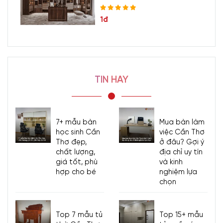
1đ
TIN HAY
7+ mẫu bàn
Mua bàn làm
học sinh Cần
việc Cần Thơ
Thơ đẹp,
ở đâu? Gợi ý
chất lượng,
địa chỉ uy tín
giá tốt, phù
và kinh
hợp cho bé
nghiệm lựa
chọn
Top 7 mẫu tủ
Top 15+ mẫu