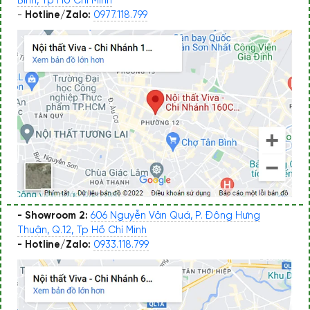
Bình, Tp Hồ Chí Minh
-
Hotline/Zalo:
0977.118.799
- Showroom 2:
606 Nguyễn Văn Quá, P. Đông Hưng
Thuận, Q.12, Tp Hồ Chí Minh
- Hotline/Zalo:
0933.118.799