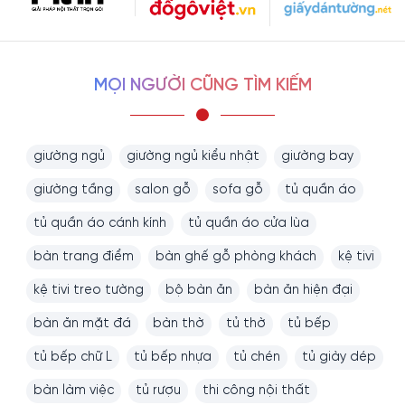
MỌI NGƯỜI CŨNG TÌM KIẾM
giường ngủ
giường ngủ kiểu nhật
giường bay
giường tầng
salon gỗ
sofa gỗ
tủ quần áo
tủ quần áo cánh kính
tủ quần áo cửa lùa
bàn trang điểm
bàn ghế gỗ phòng khách
kệ tivi
kệ tivi treo tường
bộ bàn ăn
bàn ăn hiện đại
bàn ăn mặt đá
bàn thờ
tủ thờ
tủ bếp
tủ bếp chữ L
tủ bếp nhựa
tủ chén
tủ giày dép
bàn làm việc
tủ rượu
thi công nội thất