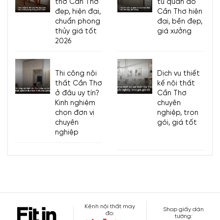
thờ Cần Thơ
tủ quần áo
đẹp, hiện đại,
Cần Thơ hiện
chuẩn phong
đại, bền đẹp,
thủy giá tốt
giá xưởng
2026
Thi công nội
Dịch vụ thiết
thất Cần Thơ
kế nội thất
ở đâu uy tín?
Cần Thơ
Kinh nghiệm
chuyên
chọn đơn vị
nghiệp, trọn
chuyên
gói, giá tốt
nghiệp
Kênh nội thất may
Shop giấy dán
đo:
tường: