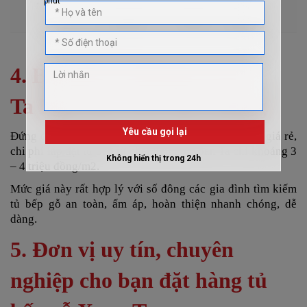
Chọn nơi thiết kế thi công uy tín, có kinh nghiệm
4. Báo giá tủ bếp gỗ Xoan
Ta hiện nay trên thị trường
Đứng đầu danh sách các loại tủ bếp gỗ tự nhiên có giá rẻ,
chi phí lắp đặt tủ bếp từ chất liệu gỗ Xoan Ta chỉ khoảng 3
– 4 triệu đồng/m2.
Mức giá này rất hợp lý với số đông các gia đình tìm kiếm
tủ bếp gỗ an toàn, ấm áp, hoàn thiện nhanh chóng, dễ
dàng.
5. Đơn vị uy tín, chuyên
nghiệp cho bạn đặt hàng tủ