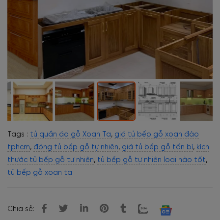
Tags :
tủ quần áo gỗ Xoan Ta
,
giá tủ bếp gỗ xoan đào
tphcm
,
đóng tủ bếp gỗ tự nhiên
,
giá tủ bếp gỗ tần bì
,
kích
thước tủ bếp gỗ tự nhiên
,
tủ bếp gỗ tự nhiên loại nào tốt
,
tủ bếp gỗ xoan ta
Chia sẻ: