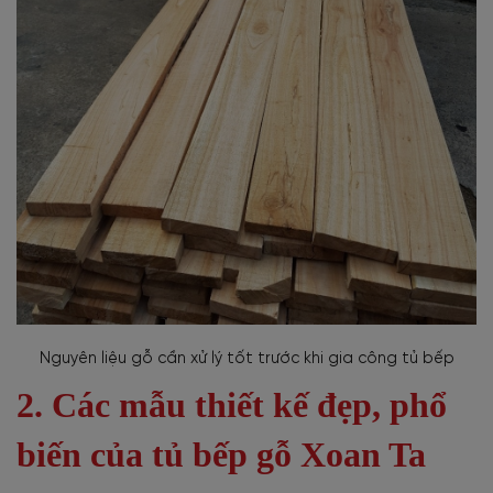
Nguyên liệu gỗ cần xử lý tốt trước khi gia công tủ bếp
2. Các mẫu thiết kế đẹp, phổ
biến của tủ bếp gỗ Xoan Ta