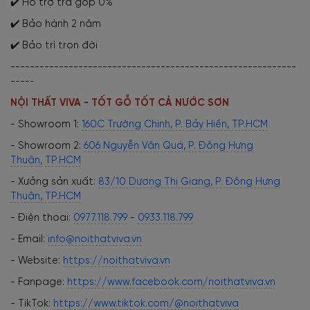
✔️ Hỗ trợ trả góp 0%
✔️ Bảo hành 2 năm
✔️ Bảo trì trọn đời
-----------------------------------------------------------
-----
NỘI THẤT VIVA - TỐT GỖ TỐT CẢ NƯỚC SƠN
- Showroom 1:
160C Trường Chinh, P. Bảy Hiền, TP.HCM
- Showroom 2:
606 Nguyễn Văn Quá, P. Đông Hưng
Thuận, TP.HCM
- Xưởng sản xuất:
83/10 Dương Thị Giang, P. Đông Hưng
Thuận, TP.HCM
- Điện thoại:
0977.118.799
-
0933.118.799
- Email:
info@noithatviva.vn
- Website:
https://noithatviva.vn
- Fanpage:
https://www.facebook.com/noithatviva.vn
- TikTok:
https://www.tiktok.com/@noithatviva