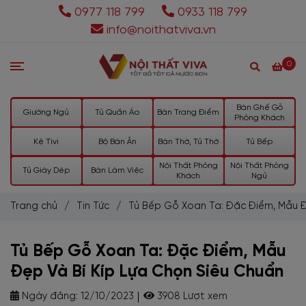
0977 118 799
0933 118 799
info@noithatviva.vn
0
Bàn Ghế Gỗ
Giường Ngủ
Tủ Quần Áo
Bàn Trang Điểm
Phòng Khách
Kệ Tivi
Bộ Bàn Ăn
Bàn Thờ, Tủ Thờ
Tủ Bếp
Nội Thất Phòng
Nội Thất Phòng
Tủ Giày Dép
Bàn Làm Việc
Khách
Ngủ
Trang chủ
/
Tin Tức
/
Tủ Bếp Gỗ Xoan Ta: Đặc Điểm, Mẫu Đ
Tủ Bếp Gỗ Xoan Ta: Đặc Điểm, Mẫu
Đẹp Và Bí Kíp Lựa Chọn Siêu Chuẩn
Ngày đăng:
12/10/2023
3908 Lượt xem