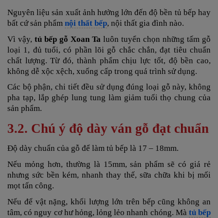
Nguyên liệu sản xuất ảnh hưởng lớn đến độ bền tủ bếp hay
bất cứ sản phẩm
nội thất bếp
, nội thất gia đình nào.
Vì vậy,
tủ bếp gỗ Xoan Ta
luôn tuyển chọn những tấm gỗ
loại 1, đủ tuổi, có phần lõi gỗ chắc chắn, đạt tiêu chuẩn
chất lượng.
Từ đó, thành phẩm chịu lực tốt, độ bền cao,
không dễ xộc xệch, xuống cấp trong quá trình sử dụng.
Các bộ phận, chi tiết đều sử dụng đúng loại gỗ này, không
pha tạp, lắp ghép lung tung làm giảm tuổi thọ chung của
sản phẩm.
3.2. Chú ý độ dày ván gỗ đạt chuẩn
Độ dày chuẩn của gỗ để làm tủ bếp là 17 – 18mm.
Nếu mỏng hơn, thường là 15mm, sản phẩm sẽ có giá rẻ
nhưng sức bền kém, nhanh thay thế, sữa chữa khi bị mối
mọt tấn công.
Nếu để vật nặng, khối lượng lớn trên bếp cũng không an
tâm, có nguy cơ hư hỏng, lỏng lẻo nhanh chóng. Mà
tủ bếp