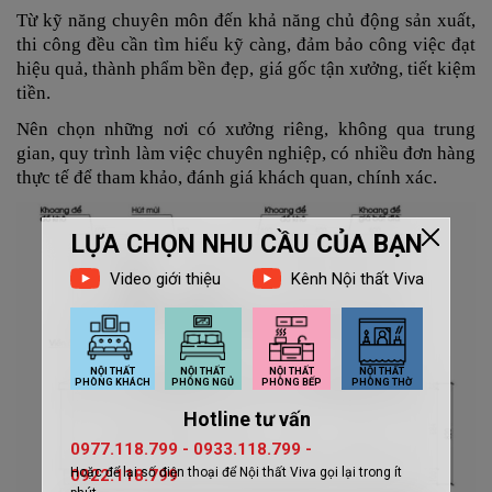
Từ kỹ năng chuyên môn đến khả năng chủ động sản xuất,
thi công đều cần tìm hiểu kỹ càng, đảm bảo công việc đạt
hiệu quả, thành phẩm bền đẹp, giá gốc tận xưởng, tiết kiệm
tiền.
Nên chọn những nơi có xưởng riêng, không qua trung
gian, quy trình làm việc chuyên nghiệp, có nhiều đơn hàng
thực tế để tham khảo, đánh giá khách quan, chính xác.