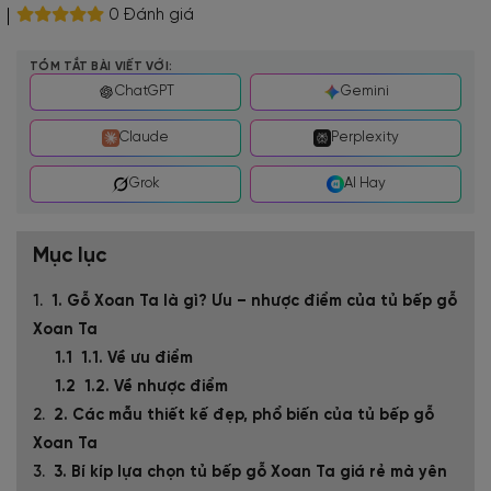
0 Đánh giá
TÓM TẮT BÀI VIẾT VỚI:
ChatGPT
Gemini
Claude
Perplexity
Grok
AI Hay
Mục lục
1. Gỗ Xoan Ta là gì? Ưu – nhược điểm của tủ bếp gỗ
Xoan Ta
1.1. Về ưu điểm
1.2. Về nhược điểm
2. Các mẫu thiết kế đẹp, phổ biến của tủ bếp gỗ
Xoan Ta
3. Bí kíp lựa chọn tủ bếp gỗ Xoan Ta giá rẻ mà yên