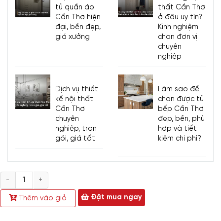
tủ quần áo
thất Cần Thơ
Cần Thơ hiện
ở đâu uy tín?
đại, bền đẹp,
Kinh nghiệm
giá xưởng
chọn đơn vị
chuyên
nghiệp
Dịch vụ thiết
Làm sao để
kế nội thất
chọn được tủ
Cần Thơ
bếp Cần Thơ
chuyên
đẹp, bền, phù
nghiệp, trọn
hợp và tiết
gói, giá tốt
kiệm chi phí?
Tủ 3 Cánh
Cửa Mở 1m2x2m Gỗ MDF Màu Sọc Vàng Cánh Trắng
Rẻ Đẹp
Số
lượng
Đặt mua ngay
Thêm vào giỏ