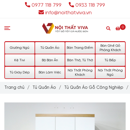
0977 118 799
0933 118 799
info@noithatviva.vn
0
Bàn Ghế Gỗ
Giường Ngủ
Tủ Quần Áo
Bàn Trang Điểm
Phòng Khách
Kệ Tivi
Bộ Bàn Ăn
Bàn Thờ, Tủ Thờ
Tủ Bếp
Nội Thất Phòng
Nội Thất Phòng
Tủ Giày Dép
Bàn Làm Việc
Khách
Ngủ
Trang chủ
/
Tủ Quần Áo
/
Tủ Quần Áo Gỗ Công Nghiệp
/