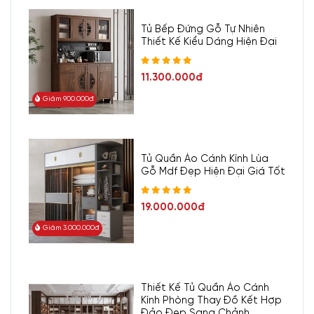
Tủ Bếp Đứng Gỗ Tự Nhiên
Thiết Kế Kiểu Dáng Hiện Đại
11.300.000đ
Giảm 900.000đ
Tủ Quần Áo Cánh Kính Lùa
Gỗ Mdf Đẹp Hiện Đại Giá Tốt
Tủ 3 Cánh
Cửa Mở 1m2x2m Gỗ MDF Màu Sọc Vàng Cánh Trắng
Rẻ Đẹp
19.000.000đ
Giảm 3.000.000đ
Thiết Kế Tủ Quần Áo Cánh
Kính Phòng Thay Đồ Kết Hợp
Đảo Đẹp Sang Chảnh