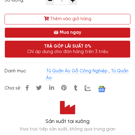
Số lượng:
Thêm vào giỏ hàng
Mua ngay
TRẢ GÓP LÃI SUẤT 0%
Chỉ áp dụng cho đơn hàng trên 3 triệu
Danh mục:
Tủ Quần Áo Gỗ Công Nghiệp
,
Tủ Quần
Áo
Chia sẻ:
Sản xuất tại xưởng
Viva trực tiếp sản xuất, không qua trung gian