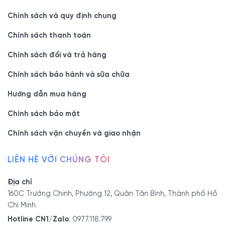
Chính sách và quy định chung
- Showroom 1:
160C Trường Chinh, phường Bảy Hiền, Tp
Chính sách thanh toán
Hồ Chí Minh
-
Hotline/Zalo:
0977.118.799
Chính sách đổi và trả hàng
Chính sách bảo hành và sữa chữa
- Showroom 2:
606 Nguyễn Văn Quá, P. Đông Hưng
Hướng dẫn mua hàng
Thuận, Tp Hồ Chí Minh
- Hotline/Zalo:
0933.118.799
Chính sách bảo mật
Chính sách vận chuyển và giao nhận
- Xưởng SX:
83/10 Dương Thị Giang, P. Đông Hưng
Thuận, Tp. Hồ Chí Minh
LIÊN HỆ VỚI CHÚNG TÔI
- Hotline/Zalo:
0933.118.799
Địa chỉ
160C Trường Chinh, Phường 12, Quận Tân Bình, Thành phố Hồ
Chí Minh
Hotline CN1/Zalo
:
0977.118.799