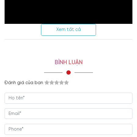
Xem tất cả
BÌNH LUẬN
Tủ 3 cánh TA-1462 có thiết kế
Đánh giá của bạn
hiện đại và đơn giản
Chiếc
tủ 3 cánh
được thiết kế theo phong cách hiện đại, trang nhã,
không hoa văn hay họa tiết cầu kỳ. Hợp với xu hướng thiết kế của
thời đại và thị hiếu của nhiều thế hệ từ trung tuổi cho đến giới
trẻ.
Chú trọng vào sự tiện lợi và gọn nhẹ khi sử dụng.
Tổng thể
tủ 3 cánh
dạng hình khối chữ nhật, vuông vắn và góc