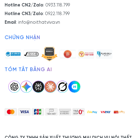
Hotline CN2/Zalo
:
0933.118.799
Hotline CN3/Zalo
:
0922.118.799
Email
:
info@noithatviva.vn
CHỨNG NHẬN
TÓM TẮT BẰNG AI
CÔNG TY TNHH SẢN XUẤT THƯƠNG MẠI DỊCH VỤ NỘI THẤT