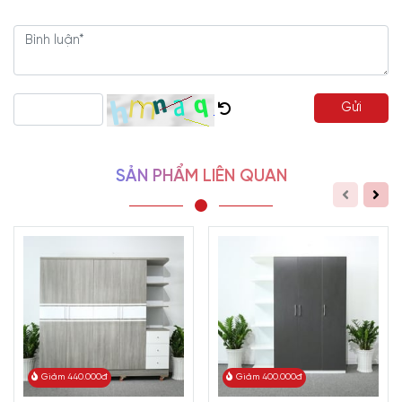
cạnh, kết hợp các hộc bố trí ở giữa.
Những đường nét cơ bản
vuông vắn, bo góc đều. Dễ dàng bày trí tủ quần áo ở nhiều vị trí
khác nhau cũng như kết hợp với các món đồ nội thất khác trong
gia đình.
Mẫu
tủ 3 cánh cửa mở
mang đến không gian vừa treo, vừa xếp
Gửi
đồ thoải mái phục vụ cho cuộc sống của mình. Bên trong tủ áo
được thiết kế gồm 1 buồng treo dạng lớn và 1 buồng xếp 3 ngăn.
Đảm bảo đáp ứng nhu cầu sử dụng truyền thống là có ngăn treo
SẢN PHẨM LIÊN QUAN
quần áo và ngăn đựng quần áo gấp. Bên cạnh đó, còn kết hợp
thêm một số ngăn kéo nhỏ để đựng thêm đồ đạc nhỏ, tránh bị thất
lạc.
Phần tay nắm dạng rời nhô ra bên ngoài. Đảm bảo sự gọn nhẹ
và tiết kiệm diện tích không gian tối đa.
Màu sắc ưa nhìn
Màu sắc của
tủ 3 cánh gỗ công nghiệp
là sự hòa trộn giữa màu
trắng và gam màu sọc vàng nổi bật. Kết hợp 2 loại màu sơn khác
nhau tạo nên sự thu hút cho sản phẩm. Màu sắc trắng và sáng làm
Giảm 440.000đ
Giảm 400.000đ
nổi bật vẻ đẹp của sản phẩm. Khi bày trí trong không gian
phòng