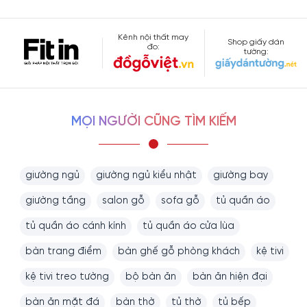
Kênh nội thất may
Shop giấy dán
đo:
tường:
MỌI NGƯỜI CŨNG TÌM KIẾM
giường ngủ
giường ngủ kiểu nhật
giường bay
giường tầng
salon gỗ
sofa gỗ
tủ quần áo
Thông tin chi tiết tủ 3 cánh:
tủ quần áo cánh kính
tủ quần áo cửa lùa
bàn trang điểm
bàn ghế gỗ phòng khách
kệ tivi
Loại gỗ:
Gỗ MDF
Phủ Melamine
Màu sắc:
Màu
Nâu + Trắng
kệ tivi treo tường
bộ bàn ăn
bàn ăn hiện đại
Chất
Chất lượng rất tốt, trung bình 5-10 năm
bàn ăn mặt đá
bàn thờ
tủ thờ
tủ bếp
lượng: