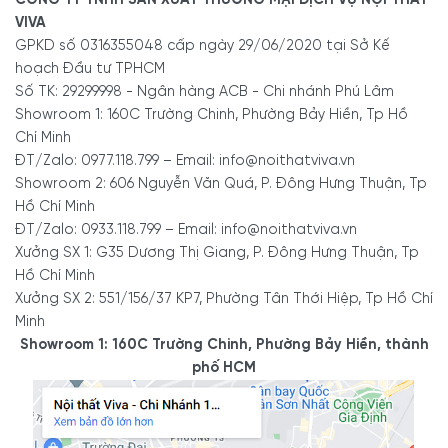
VIVA
GPKD số 0316355048 cấp ngày 29/06/2020 tại Sở Kế
hoạch Đầu tư TPHCM
Số TK: 29299998 - Ngân hàng ACB - Chi nhánh Phú Lâm
Showroom 1: 160C Trường Chinh, Phường Bảy Hiền, Tp Hồ
Chí Minh
ĐT/Zalo: 0977.118.799 – Email: info@noithatviva.vn
Showroom 2: 606 Nguyễn Văn Quá, P. Đông Hưng Thuận, Tp
Hồ Chí Minh
ĐT/Zalo: 0933.118.799 – Email: info@noithatviva.vn
Xưởng SX 1: G35 Dương Thị Giang, P. Đông Hưng Thuận, Tp
Hồ Chí Minh
Xưởng SX 2: 551/156/37 KP7, Phường Tân Thới Hiệp, Tp Hồ Chí
Minh
Showroom 1: 160C Trường Chinh, Phường Bảy Hiền, thành
phố HCM