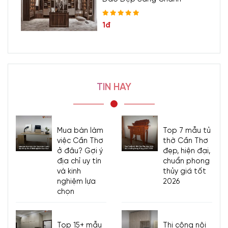
1đ
TIN HAY
Mua bàn làm
Top 7 mẫu tủ
việc Cần Thơ
thờ Cần Thơ
ở đâu? Gợi ý
đẹp, hiện đại,
địa chỉ uy tín
chuẩn phong
và kinh
thủy giá tốt
nghiệm lựa
2026
chọn
Top 15+ mẫu
Thi công nội