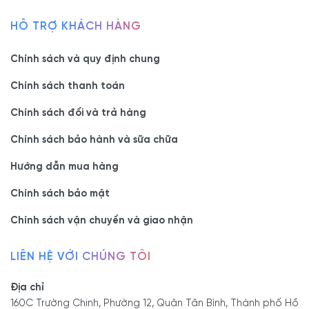
HỖ TRỢ KHÁCH HÀNG
Chính sách và quy định chung
Thông tin chi tiết sản phẩm:
Chính sách thanh toán
Chính sách đổi và trả hàng
Chất
Gỗ MDF Phủ Melamine +
Sơn 2K
liệu:
Chính sách bảo hành và sữa chữa
Màu
Hướng dẫn mua hàng
Màu Xám
sắc:
Chính sách bảo mật
Chất
Chất lượng rất tốt,
trung bình 5 - 10 năm
lượng:
Chính sách vận chuyển và giao nhận
Thợ
Thợ được đào tạo bài bản chuyên nghiệp, kinh
LIÊN HỆ VỚI CHÚNG TÔI
thi
nghiệm trên 5 năm
công:
Địa chỉ
160C Trường Chinh, Phường 12, Quận Tân Bình, Thành phố Hồ
Xuất