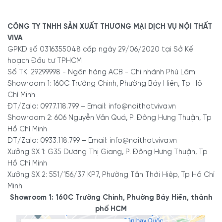
NỘI THẤT VIVA - TỐT GỖ TỐT CẢ NƯỚC SƠN
- Showroom 1: 160C Trường Chinh, P.12, Q.Tân Bình, Tp.HCM
CÔNG TY TNHH SẢN XUẤT THƯƠNG MẠI DỊCH VỤ NỘI THẤT
VIVA
- Showroom 2: 606 Nguyễn Văn Quá, P.Đông Hưng Thuận,
GPKD số 0316355048 cấp ngày 29/06/2020 tại Sở Kế
Q.12
hoạch Đầu tư TPHCM
- Điện thoại: 0977.118.799 - 0933.118.799 - 0922.118.799
Số TK: 29299998 - Ngân hàng ACB - Chi nhánh Phú Lâm
Showroom 1: 160C Trường Chinh, Phường Bảy Hiền, Tp Hồ
- Email:
info@noithatviva.vn
Chí Minh
- Website:
https://noithatviva.vn
ĐT/Zalo: 0977.118.799 – Email: info@noithatviva.vn
Showroom 2: 606 Nguyễn Văn Quá, P. Đông Hưng Thuận, Tp
- Fanpage:
https://www.facebook.com/noithatviva.vn
Hồ Chí Minh
- TikTok:
https://www.tiktok.com/@noithatviva.vn
ĐT/Zalo: 0933.118.799 – Email: info@noithatviva.vn
Xưởng SX 1: G35 Dương Thị Giang, P. Đông Hưng Thuận, Tp
- Youtube:
https://www.youtube.com/@noithatviva
Hồ Chí Minh
Xưởng SX 2: 551/156/37 KP7, Phường Tân Thới Hiệp, Tp Hồ Chí
Minh
- Showroom 1:
160C Trường Chinh, phường Bảy Hiền, Tp
Hồ Chí Minh
Showroom 1: 160C Trường Chinh, Phường Bảy Hiền, thành
-
Hotline/Zalo:
0977.118.799
phố HCM