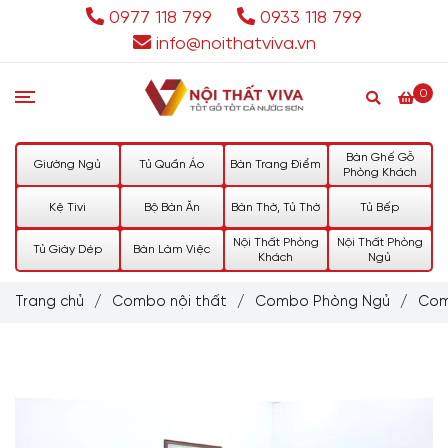
0977 118 799
0933 118 799
info@noithatviva.vn
0
Bàn Ghế Gỗ
Giường Ngủ
Tủ Quần Áo
Bàn Trang Điểm
Phòng Khách
Kệ Tivi
Bộ Bàn Ăn
Bàn Thờ, Tủ Thờ
Tủ Bếp
Nội Thất Phòng
Nội Thất Phòng
Tủ Giày Dép
Bàn Làm Việc
Khách
Ngủ
Trang chủ
/
Combo nội thất
/
Combo Phòng Ngủ
/
Com