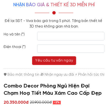
NHẬN BÁO GIÁ & THIẾT KẾ 3D MIỄN PHÍ
Để lại SĐT - Viva báo giá trong 5 phút. Tặng bản thiết kế 
3D theo không gian nhà bạn.
Họ và tên (*)
Điện thoại (*)
Yêu cầu tư vấn ngay
Combo Decor Phòng Ngủ Hiện Đại
Chạm Hoạ Tiết Màu Xám Cao Cấp Đẹp
20.350.000đ
20.900.000đ
-2%