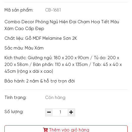
Mã sản phẩm:
CB-1681
Combo Decor Phòng Ngủ Hiện Đại Chạm Hoạ Tiết Màu
Xám Cao Cấp Đẹp
Chất liệu: Gỗ MDF Melamine Sơn 2K
Sắc màu: Màu Xám
Kích thước: Giường ngủ: 180 x 200 x 90cm / Tủ áo: 200 x
200 x 58cm / Bàn phấn: 110 x 40 x 135cm / Tab: 45 x 40 x
45cm (rộng x dài x cao)
Bảo hành: 2 năm & hỗ trợ trọn đời
Tình trạng:
Còn hàng
Số lượng:
Thêm vào giỏ hàng