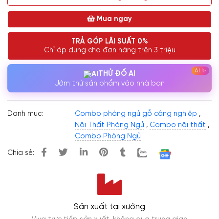
Mua ngay
TRẢ GÓP LÃI SUẤT 0%
Chỉ áp dụng cho đơn hàng trên 3 triệu
THỬ ĐỒ AI
Ướm thử sản phẩm vào nhà bạn
Danh mục:
Combo phòng ngủ gỗ công nghiệp
,
Nội Thất Phòng Ngủ
,
Combo nội thất
,
Combo Phòng Ngủ
Chia sẻ:
Sản xuất tại xưởng