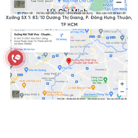
Xưởng SX 1: 83/10 Dương Thị Giang, P. Đông Hưng Thuận,
TP HCM
Bản quyền thuộc về công ty TNHH SX TM DV Nội thất Viva &
© Copyright 2025. Cấm sao chép dưới mọi hình thức nếu
không có sự chấp thuận bằng văn bản.