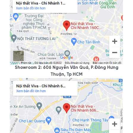
- Showroom 2:
606 Nguyễn Văn Quá, P. Đông Hưng
Thuận, Tp Hồ Chí Minh
- Hotline/Zalo:
0933.118.799
- Xưởng SX:
83/10 Dương Thị Giang, P. Đông Hưng
Thuận, Tp. Hồ Chí Minh
- Hotline/Zalo:
0933.118.799
Showroom 2: 606 Nguyễn Văn Quá, P.Đông Hưng
Thuận, Tp HCM