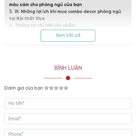
màu xám cho phòng ngủ của bạn
III. Những lợi ích khi mua combo decor phòng ngủ
tại Nội thất Viva
Thông tin chi tiết sản phẩm:
Xem tất cả
Combo decor phòng ngủ
màu xám CB-1681 không chỉ lấp đầy
khoảng trống trong căn phòng mà còn tạo nên không gian nghỉ
ngơi, thư giãn hiện đại, ấn tượng ngay từ cái nhìn đầu tiên.
BÌNH LUẬN
Đánh giá của bạn