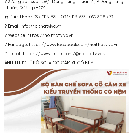
? Xưởng sản xuất: 59/1 Đông Hưng Thuận 21, P.Đông Hưng
Thuận, Q.12, Tp.HCM
☎️ Điện thoại: 0977.118.799 - 0933.118.799 - 0922.118.799
? Email: info@noithatviva.vn
? Website: https://noithatviva.vn
? Fanpage: https://www.facebook.com/noithatviva.vn
? TikTok: https://www.tiktok.com/@noithatviva.vn
ẢNH THỰC TẾ BỘ SOFA GỖ CĂM XE CÓ NỆM