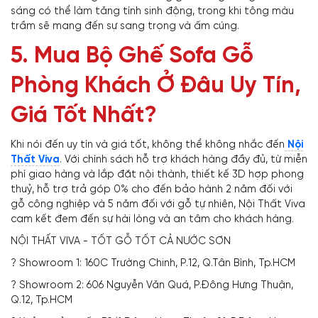
sáng có thể làm tăng tính sinh động, trong khi tông màu
trầm sẽ mang đến sự sang trọng và ấm cúng.
5. Mua Bộ Ghế Sofa Gỗ
Phòng Khách Ở Đâu Uy Tín,
Giá Tốt Nhất?
Khi nói đến uy tín và giá tốt, không thể không nhắc đến
Nội
Thất Viva
. Với chính sách hỗ trợ khách hàng đầy đủ, từ miễn
phí giao hàng và lắp đặt nội thành, thiết kế 3D hợp phong
thuỷ, hỗ trợ trả góp 0% cho đến bảo hành 2 năm đối với
gỗ công nghiệp và 5 năm đối với gỗ tự nhiên, Nội Thất Viva
cam kết đem đến sự hài lòng và an tâm cho khách hàng.
NỘI THẤT VIVA - TỐT GỖ TỐT CẢ NƯỚC SƠN
? Showroom 1: 160C Trường Chinh, P.12, Q.Tân Bình, Tp.HCM
? Showroom 2: 606 Nguyễn Văn Quá, P.Đông Hưng Thuận,
Q.12, Tp.HCM