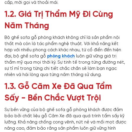
cấp, mời gọi và thoải mái.
1.2. Giá Trị Thẩm Mỹ Đi Cùng
Năm Tháng
Bộ ghế sofa gỗ phòng khách không chỉ là sản phẩm nội
thất mà còn là tác phẩm nghệ thuật. Với khả năng kết
hợp với nhiều phong cách khác nhau, từ cổ điển đến hiện
đại, bộ ghế sofa gỗ
phòng khách
luôn giữ vững giá trị
thẩm mỹ qua mọi thời kỳ. Sự tinh tế trong từng đường nét,
sự tỉ mỉ trong từng chi tiết chắc chắn sẽ làm bạn ngạc
nhiên và hài lòng qua từng năm tháng sử dụng.
1.3. Gỗ Căm Xe Đã Qua Tẩm
Sấy - Bền Chắc Vượt Trội
Sự bền vững của bộ ghế sofa gỗ phòng khách được đảm
bảo bởi chất liệu gỗ Căm Xe đã qua quá trình tẩm sấy kỹ
lưỡng. Khả năng chống cong vênh, nứt nẻ và mối mọt được
nâng cao, đảm bảo rằng sản phẩm luôn giữ vững hình