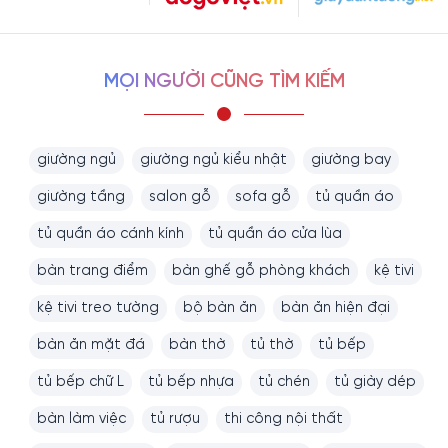
MỌI NGƯỜI CŨNG TÌM KIẾM
giường ngủ
giường ngủ kiểu nhật
giường bay
giường tầng
salon gỗ
sofa gỗ
tủ quần áo
tủ quần áo cánh kính
tủ quần áo cửa lùa
bàn trang điểm
bàn ghế gỗ phòng khách
kệ tivi
kệ tivi treo tường
bộ bàn ăn
bàn ăn hiện đại
bàn ăn mặt đá
bàn thờ
tủ thờ
tủ bếp
tủ bếp chữ L
tủ bếp nhựa
tủ chén
tủ giày dép
bàn làm việc
tủ rượu
thi công nội thất