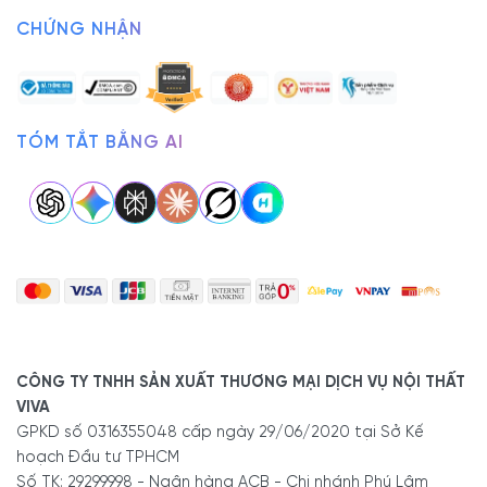
CHỨNG NHẬN
TÓM TẮT BẰNG AI
CÔNG TY TNHH SẢN XUẤT THƯƠNG MẠI DỊCH VỤ NỘI THẤT
VIVA
GPKD số 0316355048 cấp ngày 29/06/2020 tại Sở Kế
hoạch Đầu tư TPHCM
Số TK: 29299998 - Ngân hàng ACB - Chi nhánh Phú Lâm