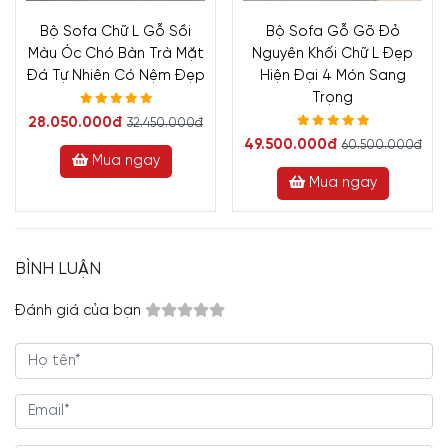
Bộ Sofa Chữ L Gỗ Sồi
Bộ Sofa Gỗ Gõ Đỏ
Màu Óc Chó Bàn Trà Mặt
Nguyên Khối Chữ L Đẹp
Đá Tự Nhiên Có Nệm Đẹp
Hiện Đại 4 Món Sang
Trọng
28.050.000đ
32.450.000đ
49.500.000đ
60.500.000đ
Mua ngay
Mua ngay
BÌNH LUẬN
Đánh giá của bạn