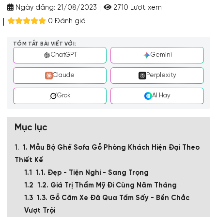
Ngày đăng:
21/08/2023
2710 Lượt xem
0 Đánh giá
TÓM TẮT BÀI VIẾT VỚI:
ChatGPT
Gemini
Claude
Perplexity
Grok
AI Hay
Mục lục
1. Mẫu Bộ Ghế Sofa Gỗ Phòng Khách Hiện Đại Theo
Thiết Kế
1.1. Đẹp - Tiện Nghi - Sang Trọng
1.2. Giá Trị Thẩm Mỹ Đi Cùng Năm Tháng
1.3. Gỗ Căm Xe Đã Qua Tẩm Sấy - Bền Chắc
Vượt Trội