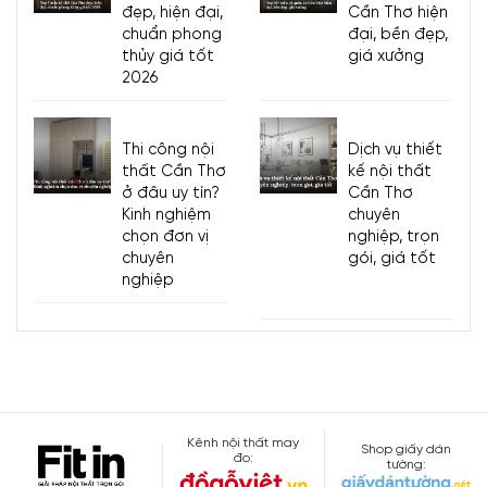
đẹp, hiện đại,
Cần Thơ hiện
chuẩn phong
đại, bền đẹp,
thủy giá tốt
giá xưởng
2026
Thi công nội
Dịch vụ thiết
thất Cần Thơ
kế nội thất
ở đâu uy tín?
Cần Thơ
Kinh nghiệm
chuyên
chọn đơn vị
nghiệp, trọn
chuyên
gói, giá tốt
nghiệp
Kênh nội thất may
Shop giấy dán
đo:
tường: