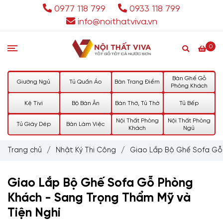
0977 118 799
0933 118 799
info@noithatviva.vn
0
Bàn Ghế Gỗ
Giường Ngủ
Tủ Quần Áo
Bàn Trang Điểm
Phòng Khách
Kệ Tivi
Bộ Bàn Ăn
Bàn Thờ, Tủ Thờ
Tủ Bếp
Nội Thất Phòng
Nội Thất Phòng
Tủ Giày Dép
Bàn Làm Việc
Khách
Ngủ
Trang chủ
/
Nhật Ký Thi Công
/
Giao Lắp Bộ Ghế Sofa Gỗ 
Giao Lắp Bộ Ghế Sofa Gỗ Phòng
Khách - Sang Trọng Thẩm Mỹ và
Tiện Nghi