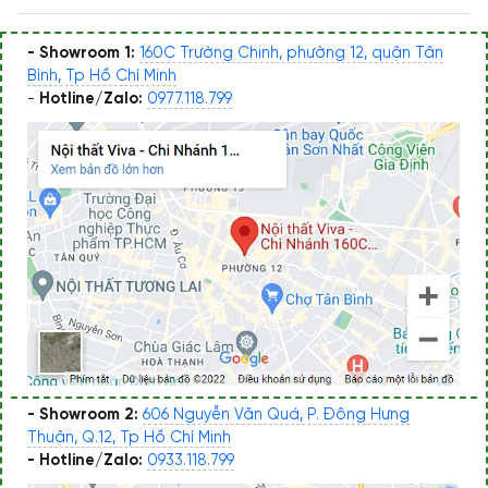
- Showroom 1:
160C Trường Chinh, phường 12, quận Tân
Bình, Tp Hồ Chí Minh
-
Hotline/Zalo:
0977.118.799
- Showroom 2:
606 Nguyễn Văn Quá, P. Đông Hưng
Thuận, Q.12, Tp Hồ Chí Minh
- Hotline/Zalo:
0933.118.799