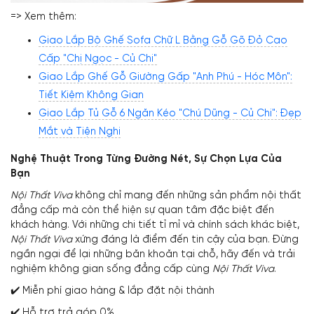
=> Xem thêm:
Giao Lắp Bộ Ghế Sofa Chữ L Bằng Gỗ Gõ Đỏ Cao
Cấp "Chị Ngọc - Củ Chi"
Giao Lắp Ghế Gỗ Giường Gấp "Anh Phú - Hóc Môn":
Tiết Kiệm Không Gian
Giao Lắp Tủ Gỗ 6 Ngăn Kéo "Chú Dũng - Củ Chi": Đẹp
Mắt và Tiện Nghi
Nghệ Thuật Trong Từng Đường Nét, Sự Chọn Lựa Của
Bạn
Nội Thất Viva
không chỉ mang đến những sản phẩm nội thất
đẳng cấp mà còn thể hiện sự quan tâm đặc biệt đến
khách hàng. Với những chi tiết tỉ mỉ và chính sách khác biệt,
Nội Thất Viva
xứng đáng là điểm đến tin cậy của bạn. Đừng
ngần ngại để lại những băn khoăn tại chỗ, hãy đến và trải
nghiệm không gian sống đẳng cấp cùng
Nội Thất Viva
.
✔️ Miễn phí giao hàng & lắp đặt nội thành
✔️ Hỗ trợ trả góp 0%