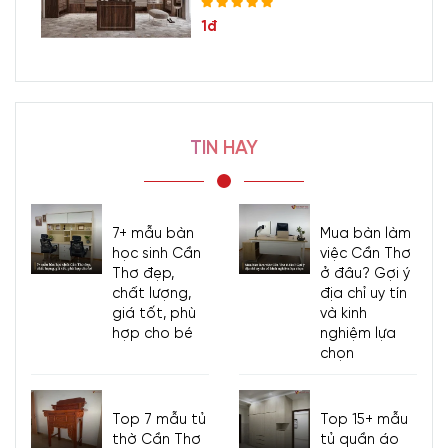
1đ
TIN HAY
7+ mẫu bàn
Mua bàn làm
học sinh Cần
việc Cần Thơ
Thơ đẹp,
ở đâu? Gợi ý
chất lượng,
địa chỉ uy tín
giá tốt, phù
và kinh
hợp cho bé
nghiệm lựa
chọn
Top 7 mẫu tủ
Top 15+ mẫu
thờ Cần Thơ
tủ quần áo