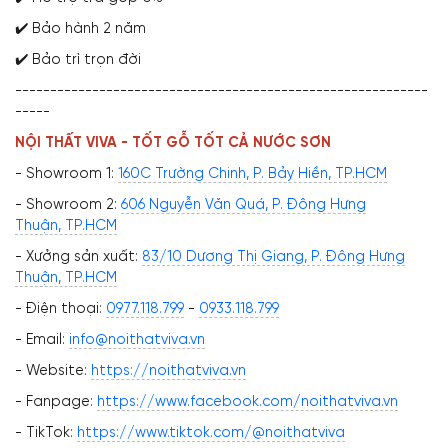
✔️ Bảo hành 2 năm
✔️ Bảo trì trọn đời
-----------------------------------------------------------
-----
NỘI THẤT VIVA - TỐT GỖ TỐT CẢ NƯỚC SƠN
- Showroom 1:
160C Trường Chinh, P. Bảy Hiền, TP.HCM
- Showroom 2:
606 Nguyễn Văn Quá, P. Đông Hưng
Thuận, TP.HCM
- Xưởng sản xuất:
83/10 Dương Thị Giang, P. Đông Hưng
Thuận, TP.HCM
- Điện thoại:
0977.118.799
-
0933.118.799
- Email:
info@noithatviva.vn
- Website:
https://noithatviva.vn
- Fanpage:
https://www.facebook.com/noithatviva.vn
- TikTok:
https://www.tiktok.com/@noithatviva