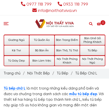
0977 118 799
0933 118 799
info@noithatviva.vn
0
Bàn Ghế Gỗ
Giường Ngủ
Tủ Quần Áo
Bàn Trang Điểm
Phòng Khách
Kệ Tivi
Bộ Bàn Ăn
Bàn Thờ, Tủ Thờ
Tủ Bếp
Nội Thất Phòng
Nội Thất Phòng
Tủ Giày Dép
Bàn Làm Việc
Khách
Ngủ
Trang chủ
/
Nội Thất Bếp
/
Tủ Bếp
/
Tủ Bếp Chữ L
Tủ bếp chữ L
là một trong những kiểu dáng phổ biến và
được ưa chuộng trong danh sách các
mẫu tủ bếp đẹp
. Với
thiết kế hai hàng tủ bếp tạo thành hình chữ L, kiểu tủ bếp
này giúp tối ưu hóa không gian và mang đến một diện