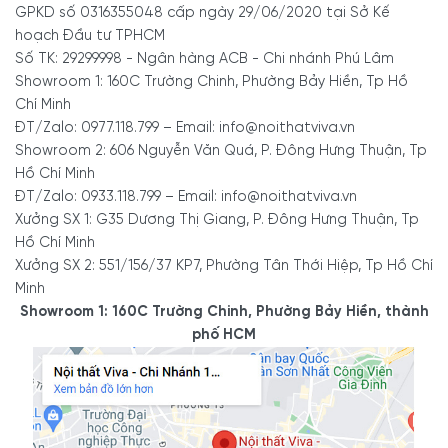
L chuẩn
GPKD số 0316355048 cấp ngày 29/06/2020 tại Sở Kế
hoạch Đầu tư TPHCM
Số TK: 29299998 - Ngân hàng ACB - Chi nhánh Phú Lâm
4.1. Tiêu chuẩn kích thước bếp
Showroom 1: 160C Trường Chinh, Phường Bảy Hiền, Tp Hồ
Chí Minh
chữ L hiện đại
ĐT/Zalo: 0977.118.799 – Email: info@noithatviva.vn
Showroom 2: 606 Nguyễn Văn Quá, P. Đông Hưng Thuận, Tp
Sự thuận tiện khi sử dụng chịu nhiều chi phối bởi kích thước
Hồ Chí Minh
chiều cao chuẩn của tủ bếp L. Để đảm bảo độ thẩm mỹ
ĐT/Zalo: 0933.118.799 – Email: info@noithatviva.vn
cao cho không gian nhà bếp, chiều dài của tủ bếp thường
Xưởng SX 1: G35 Dương Thị Giang, P. Đông Hưng Thuận, Tp
sẽ có kích thước khít vào chiều dài của bức tường.
Hồ Chí Minh
Xưởng SX 2: 551/156/37 KP7, Phường Tân Thới Hiệp, Tp Hồ Chí
Kích thước tủ bếp chữ L theo tiêu chuẩn chiều cao, chiều dài,
Minh
chiều rộng
Showroom 1: 160C Trường Chinh, Phường Bảy Hiền, thành
Dựa theo kích thước chuẩn chiều cao của người Việt, chiều
phố HCM
cao của tủ bếp sẽ được thiết kế tương ứng. Hoặc có
thể chọn kiểu tủ bếp kịch trần giúp tối ưu diện tích sử dụng.
Nhưng sẽ tuân theo một số nguyên tắc sau:
Chiều cao của tủ bếp sẽ được tính từ mặt sàn lên
đến nóc của tủ bếp trên với kích thước 2,25m.