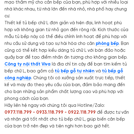
mạo thẩm mỹ cho căn bếp của bạn, phù hợp với nhiều loại
nhà khác nhau, từ nhà lớn đến nhà nhỏ, nhà phố hay chung
cư.
Thiết kế tủ bếp chữ L đơn giản và hiện đại, linh hoạt phù
hợp với không gian từ nhỏ gọn đến rộng rãi. Kích thước của
mẫu tủ bếp này có thể điều chỉnh linh hoạt để phù hợp với
nhu cầu sử dụng và tạo sự hài hòa cho căn
phòng bếp
. Bạn
cũng có thể kết hợp kiểu dáng tủ chữ L với bàn đảo hoặc
quầy bar để tạo điểm nhấn ấn tượng cho không gian bếp.
Công ty nội thất Viva
là địa chỉ tin cậy để bạn tìm kiếm tủ
bếp chữ L, bao gồm cả
tủ bếp gỗ tự nhiên
và
tủ bếp gỗ
công nghiệp
. Chúng tôi có xưởng sản xuất trực tiếp, thiết
kế và may đo theo yêu cầu của bạn, đảm bảo mang đến
cho bạn những sản phẩm chất lượng cao và phù hợp với
phong cách của bạn.
Hãy liên hệ ngay với chúng tôi qua Hotline/Zalo:
0977.118.799 - 0933.118.799 - 0922.118.799
để được tư vấn
và nhận giá tốt nhất cho tủ bếp chữ L, giúp biến căn bếp
của bạn trở nên đẹp và tiện nghi hơn bao giờ hết.