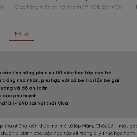
nh
Giao hàng miễn phí nội thành TP.HCM, đơn >10tr
Mô tả
 các tính năng phục vụ tốt việc học tập của bé
trắng nhã nhặn, phù hợp với cả bé trai lẫn bé gái
 lượng và độ an toàn
ác bậc phụ huynh
df BH-1690 tại Nội thất Viva
ếp thu những kiến thức mới mẻ từ lớp Mầm, Chồi, Lá…, một góc
huẩn bị dành cho việc học tập sẽ trang bị ý thức học hành