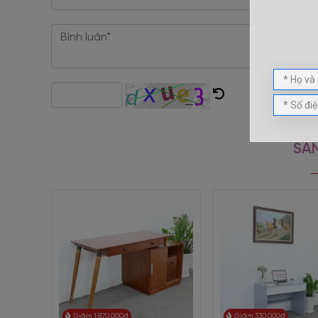
Bàn học sinh bằng gỗ mdf
phục vụ tốt việc học tập c
Việc học hành của trẻ em từ 4 đến 11 tuổi thường ít nh
SẢN
tháng trưởng thành hơn. Đây cũng là giai đoạn bé bắt đ
Việc chọn mua
bàn học sinh bằng gỗ mdf
có thiết k
huynh dành cho con mình.
Sản phẩm có mặt bàn rộng rãi, có thể ngồi đọc sách, viế
Chiều cao của bàn không cản trở ánh sáng từ bên ngoài k
Tổng thể ngoại hình
bàn học sinh bằng gỗ mdf
BH-1690
Các góc cạnh bo tròn nhẹ nhàng để giảm thiểu trầy xướ
Ngoài đồ dùng học tập, bé sắp xếp thêm một số đồ chơi
Giảm 1.870.000đ
Giảm 330.000đ