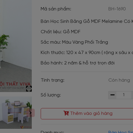
Mã sản phẩm:
BH-1690
Bàn Học Sinh Bằng Gỗ MDF Melamine Có K
Chất liệu: Gỗ MDF
Sắc màu: Màu Vàng Phối Trắng
Kích thước: 120 x 47 x 90cm ( rộng x sâu x 
Bảo hành: 2 năm & hỗ trợ trọn đời
Tình trạng:
Còn hàng
Số lượng:
Thêm vào giỏ hàng
Danh mục:
Bàn Học Si