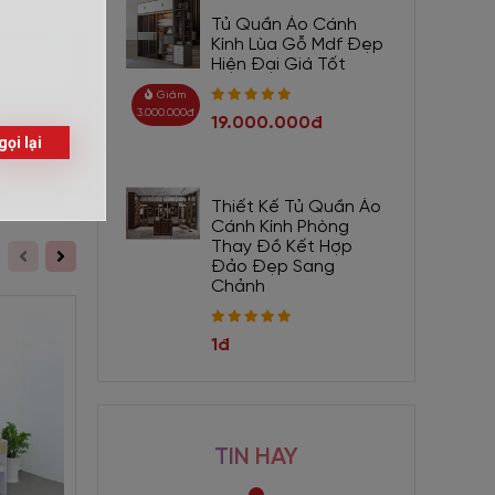
Tủ Quần Áo Cánh
Kính Lùa Gỗ Mdf Đẹp
Hiện Đại Giá Tốt
Giảm
3.000.000đ
19.000.000đ
Gửi
hững năm
Thiết Kế Tủ Quần Áo
Cánh Kính Phòng
Thay Đồ Kết Hợp
Đảo Đẹp Sang
bậc phụ
Chảnh
ước mặt.
1đ
TIN HAY
. Thứ tự
Giảm 440.000đ
Giảm 440.000đ