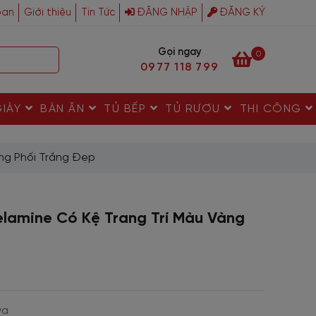
ban
Giới thiệu
Tin Tức
ĐĂNG NHẬP
ĐĂNG KÝ
Gọi ngay
0
0977 118 799
GIÀY
BÀN ĂN
TỦ BẾP
TỦ RƯỢU
THI CÔNG
ng Phối Trắng Đẹp
lamine Có Kệ Trang Trí Màu Vàng
va