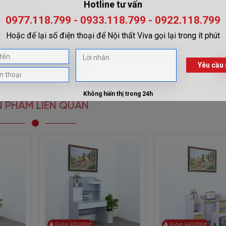
 BH-1690 sở hữu các tính năng
ủa bé
ưng quan trọng, có thể định hình các thói quen học tập cho bé trong n
 PHẨM LIÊN QUAN
ầu quan tâm đến toàn bộ thế giới xung quanh mình.
ế phù hợp với vóc dáng của bé chính là món quà thiết thực mà các 
t bài thoải mái, có kệ nhỏ đặt quả địa cầu, bút viết, thước kẻ… ngay tr
hi bố trí bàn cạnh cửa sổ.
 hình chữ nhật, có thể dựa vào tường một cách gọn gàng, đẹp mắt.
c không đáng có cho bé.
 lên kệ đều được. Bởi sản phẩm có đủ ngăn, kệ lưu trữ ngay bên cạnh
Giảm 220.000đ
Giảm 440.000đ