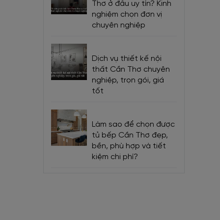
Thơ ở đâu uy tín? Kinh
nghiệm chọn đơn vị
chuyên nghiệp
goài.
Dịch vụ thiết kế nội
àn
thất Cần Thơ chuyên
nghiệp, trọn gói, giá
đáng là
tốt
n người
Làm sao để chọn được
tủ bếp Cần Thơ đẹp,
bền, phù hợp và tiết
ộng xấu,
kiệm chi phí?
 cho bộ
ỏng hóc,