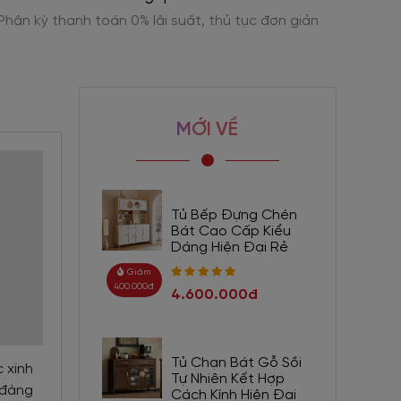
Phân kỳ thanh toán 0% lãi suất, thủ tục đơn giản
Cam k
MỚI VỀ
Tủ Bếp Đựng Chén
Bát Cao Cấp Kiểu
Dáng Hiện Đại Rẻ
Giảm
400.000đ
4.600.000đ
Tủ Chạn Bát Gỗ Sồi
 xinh
Tự Nhiên Kết Hợp
 đàng
Cách Kính Hiện Đại