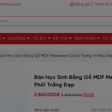
ithatviva.vn
Bảng giá
Thước lỗ 
Ế
GIƯỜNG
TỦ ÁO
KỆ TIVI
BÀN PHẤN
TỦ 
Bàn Học Sinh Bằng Gỗ MDF Melamine Có Kệ Trang Trí Màu Và
Bàn Học Sinh Bằng Gỗ MDF Me
Phối Trắng Đẹp
2.860.000đ
3.300.000đ
-13%
Nhà sản xuất:
Nội thất Vi