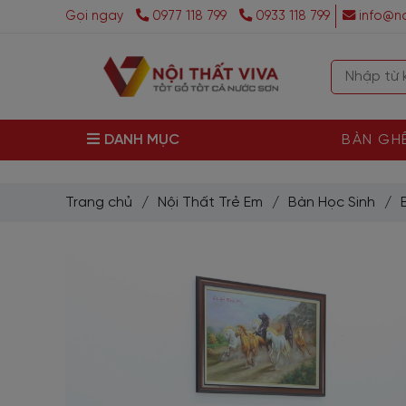
Gọi ngay
0977 118 799
0933 118 799
info@no
DANH MỤC
BÀN GH
Trang chủ
/
Nội Thất Trẻ Em
/
Bàn Học Sinh
/