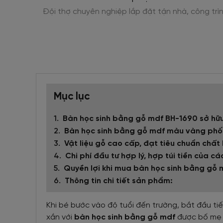
 xe, Gõ,
Đội thợ chuyên nghiệp lắp đặt tận nhà, công trì
Mục lục
Bàn học sinh bằng gỗ mdf BH-1690 sở hữu
Bàn học sinh bằng gỗ mdf màu vàng phối 
Vật liệu gỗ cao cấp, đạt tiêu chuẩn chất
Chi phí đầu tư hợp lý, hợp túi tiền của c
Quyền lợi khi mua bàn học sinh bằng gỗ m
Thông tin chi tiết sản phẩm:
Khi bé bước vào độ tuổi đến trường, bắt đầu ti
xắn với
bàn học sinh bằng gỗ mdf
được bố mẹ c