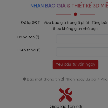
NHẬN BÁO GIÁ & THIẾT KẾ 3D MIỄ
Để lại SĐT - Viva báo giá trong 5 phút. Tặng bản
theo không gian nhà bạn.
Họ và tên (*)
Điện thoại (*)
Yêu cầu tư vấn ngay
Giao lắp tận nơi