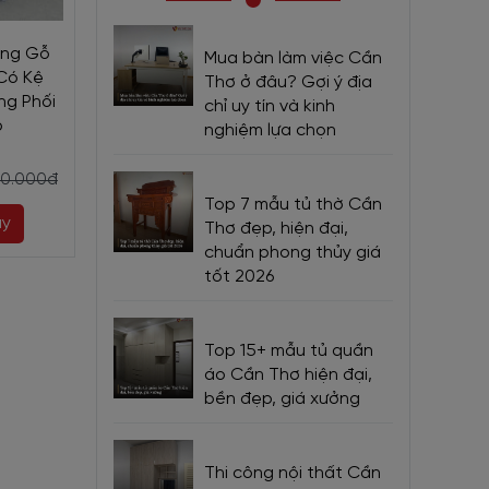
mang lại
ằng Gỗ
Bàn Học Đẹp Cho Bé Trai
Bàn Học Màu H
Mua bàn làm việc Cần
Có Kệ
Gỗ MDF Màu Trắng Phối
Bé Gái Gỗ MDF
Thơ ở đâu? Gợi ý địa
ng Phối
Xanh Dương Hiện Đại Giá
Trang Trí Đẹp H
chỉ uy tín và kinh
hấy nhàm
p
Rẻ
nghiệm lựa chọn
2.860.000đ
3.
2.860.000đ
00.000đ
3.300.000đ
Top 7 mẫu tủ thờ Cần
gian nội
ay
Mua ngay
Mua ng
Thơ đẹp, hiện đại,
chuẩn phong thủy giá
tốt 2026
Top 15+ mẫu tủ quần
áo Cần Thơ hiện đại,
rên Trái
bền đẹp, giá xưởng
 bé như
Thi công nội thất Cần