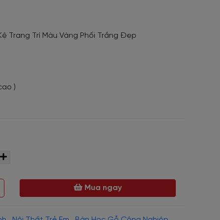
ệ Trang Trí Màu Vàng Phối Trắng Đẹp
cao )
Mua ngay
nh
,
Nội Thất Trẻ Em
,
Bàn Học Gỗ Công Nghiệp