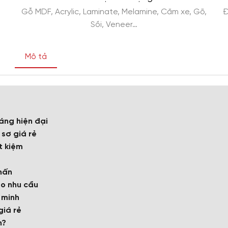
Gỗ MDF, Acrylic, Laminate, Melamine, Căm xe, Gõ,
Đ
Sồi, Veneer…
Mô tả
dáng hiện đại
 sơ giá rẻ
t kiệm
hấn
eo nhu cầu
 minh
giá rẻ
n?