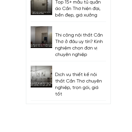
Top 15+ mẫu tủ quần
áo Cần Thơ hiện đại,
bền đẹp, giá xưởng
Thi công nội thất Cần
Thơ ở đâu uy tín? Kinh
nghiệm chọn đơn vị
chuyên nghiệp
Dịch vụ thiết kế nội
thất Cần Thơ chuyên
nghiệp, trọn gói, giá
tốt
 nhu