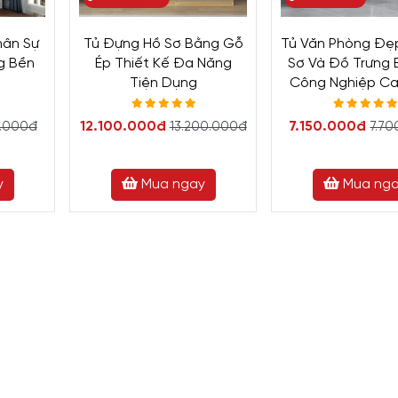
hân Sự
Tủ Đựng Hồ Sơ Bằng Gỗ
Tủ Văn Phòng Đẹ
g Bền
Ép Thiết Kế Đa Năng
Sơ Và Đồ Trưng
ẻ
Tiện Dụng
Công Nghiệp C
12.100.000đ
7.150.000đ
0.000đ
13.200.000đ
7.7
y
Mua ngay
Mua ng