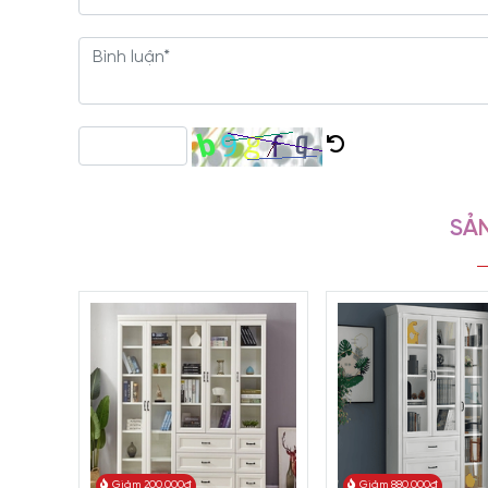
rẻ
là sự lựa chọn hoàn hảo cho bạn! Với thiết kế nh
cho không gian làm việc.
SẢN
Giảm 200.000đ
Giảm 880.000đ