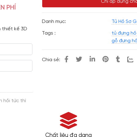
Chỉ áp dụng cho
N PHÍ
Danh mục:
Tủ Hồ Sơ G
 thiết kế 3D 
Tags :
tủ đựng hồ 
gỗ đựng hồ
Chia sẻ:
Chất liệu đa dạng