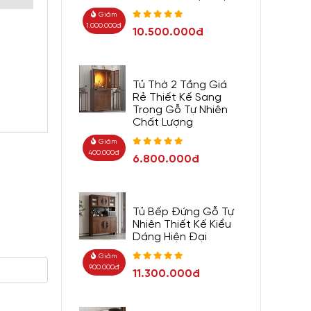
Giảm
1.000.000đ
10.500.000đ
Tủ Thờ 2 Tầng Giá
Rẻ Thiết Kế Sang
Trọng Gỗ Tự Nhiên
Chất Lượng
Giảm
400.000đ
6.800.000đ
Tủ Bếp Đứng Gỗ Tự
Nhiên Thiết Kế Kiểu
Dáng Hiện Đại
Giảm
900.000đ
11.300.000đ
ơ giá