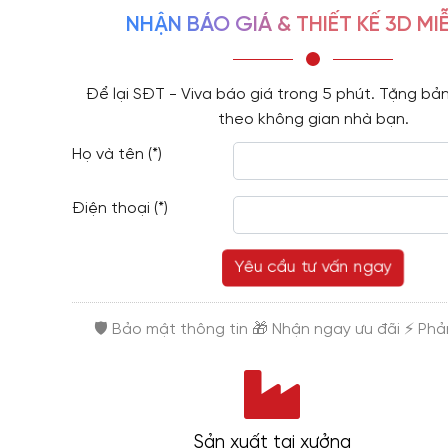
NHẬN BÁO GIÁ & THIẾT KẾ 3D MIỄ
Để lại SĐT - Viva báo giá trong 5 phút. Tặng bản
theo không gian nhà bạn.
Họ và tên (*)
Điện thoại (*)
Yêu cầu tư vấn ngay
Sản xuất tại xưởng