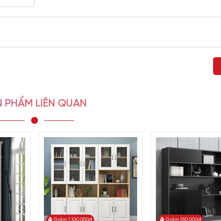
ỏ gọn, tủ hồ sơ gỗ là giải pháp hoàn hảo nhất giúp tiết kiệm diệ
 PHẨM LIÊN QUAN
Giảm 1.100.000đ
Giảm 550.000đ