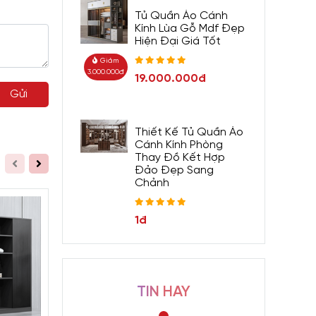
n tích
Tủ Quần Áo Cánh
Kính Lùa Gỗ Mdf Đẹp
Hiện Đại Giá Tốt
Giảm
3.000.000đ
19.000.000đ
Gửi
Thiết Kế Tủ Quần Áo
Cánh Kính Phòng
Thay Đồ Kết Hợp
Đảo Đẹp Sang
Chảnh
1đ
TIN HAY
Giảm 700.000đ
Giảm 800.000đ