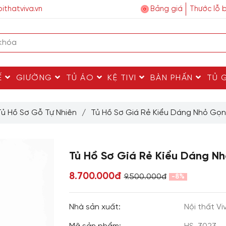
ithatviva.vn
Bảng giá
Thước lỗ 
Ế
GIƯỜNG
TỦ ÁO
KỆ TIVI
BÀN PHẤN
TỦ 
Tủ Hồ Sơ Gỗ Tự Nhiên
/
Tủ Hồ Sơ Giá Rẻ Kiểu Dáng Nhỏ Gọn
Tủ Hồ Sơ Giá Rẻ Kiểu Dáng N
8.700.000đ
9.500.000đ
-8%
Nhà sản xuất:
Nội thất Vi