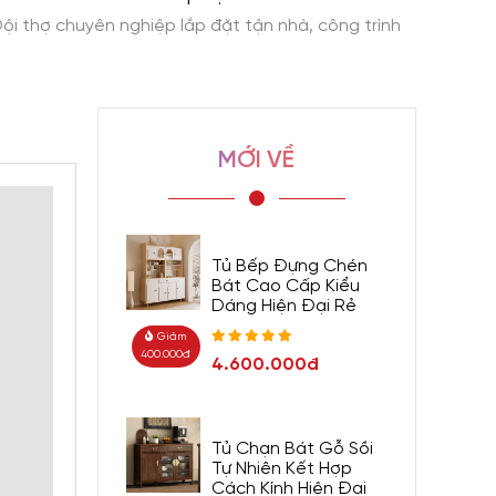
ội thợ chuyên nghiệp lắp đặt tận nhà, công trình
Giao h
MỚI VỀ
Tủ Bếp Đựng Chén
Bát Cao Cấp Kiểu
Dáng Hiện Đại Rẻ
Giảm
400.000đ
4.600.000đ
Tủ Chạn Bát Gỗ Sồi
Tự Nhiên Kết Hợp
Cách Kính Hiện Đại