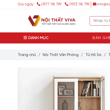
Gọi ngay
0977 118 799
0933 118 799
info@no
DANH MỤC
BÀN GH
Trang chủ
/
Nội Thất Văn Phòng
/
Tủ Hồ Sơ
/