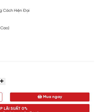
g Cách Hiện Đại
 Cao)
Mua ngay
P LÃI SUẤT 0%