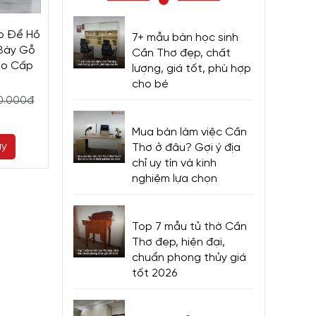
p Để Hồ
Tủ Đựng Hồ Sơ Văn
Tủ Hồ Sơ Giá R
7+ mẫu bàn học sinh
 Bày Gỗ
Phòng Giá Rẻ Thiết Kế
Dáng Nhỏ Gọn
Cần Thơ đẹp, chất
ao Cấp
Tiện Ích Hiện Đại
Cách Hiện 
lượng, giá tốt, phù hợp
cho bé
5.800.000đ
8.700.000đ
00.000đ
6.500.000đ
9.
Mua bàn làm việc Cần
ay
Mua ngay
Mua ng
Thơ ở đâu? Gợi ý địa
chỉ uy tín và kinh
nghiệm lựa chọn
Top 7 mẫu tủ thờ Cần
Thơ đẹp, hiện đại,
chuẩn phong thủy giá
tốt 2026