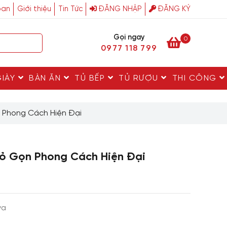
ban
Giới thiệu
Tin Tức
ĐĂNG NHẬP
ĐĂNG KÝ
Gọi ngay
0
0977 118 799
GIÀY
BÀN ĂN
TỦ BẾP
TỦ RƯỢU
THI CÔNG
 Phong Cách Hiện Đại
hỏ Gọn Phong Cách Hiện Đại
va