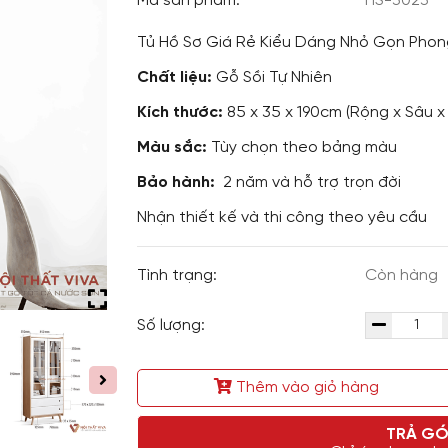
Mã sản phẩm:
HS-3023
Tủ Hồ Sơ Giá Rẻ Kiểu Dáng Nhỏ Gọn Phon
Chất liệu:
Gỗ Sồi Tự Nhiên
Kích thước:
85 x 35 x 190cm
(Rộng x Sâu x
Màu sắc:
Tùy chọn theo bảng màu
Bảo hành:
2 năm và hỗ trợ trọn đời
Nhận thiết kế và thi công theo yêu cầu
Tình trạng:
Còn hàng
Số lượng:
Thêm vào giỏ hàng
TRẢ GÓ