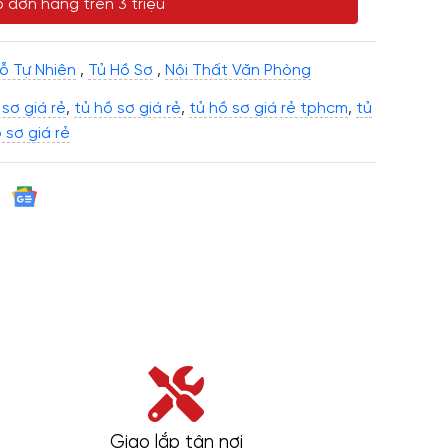
 đơn hàng trên 3 triệu
ỗ Tự Nhiên
,
Tủ Hồ Sơ
,
Nội Thất Văn Phòng
sơ giá rẻ
,
tủ hồ sơ giá rẻ
,
tủ hồ sơ giá rẻ tphcm
,
tủ
 sơ giá rẻ
Giao lắp tận nơi