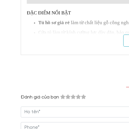
ĐẶC ĐIỂM NỔI BẬT
Tủ hồ sơ giá rẻ
làm từ chất liệu gỗ công ngh
Cửa tủ làm từ kính cường lực dày dặn, bảo quả
Thiết kế với kiểu dáng hiện đại, thanh lịch
Kích thước tủ nhỏ gọn, vừa phải, phù hợp n
Tủ chia thành nhiều ngăn nhỏ, dễ dàng phân l
Hệ thống bản lề và thanh trượt giảm chấn c
Chân đế cao, thông thoáng, chống ẩm mốc v
Tủ hồ sơ
góp phần tạo nên sự chuyên nghiệp
Đánh giá của bạn
Được sản xuất hoàn toàn tại xưởng riêng của
Chính sách bảo hành kéo dài lên đến 5 năm v
Bạn đang tìm kiếm một giải pháp lưu trữ hồ sơ gi