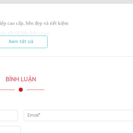
iệp cao cấp, bền đẹp và tiết kiệm
n tốt tài liệu bên tring
Xem tất cả
hiều không gian khác nhau
oại, sắp xếp tài liệu
ao cấp, đóng mở tủ nhẹ nhàng
BÌNH LUẬN
à mối mọt
 cho văn phòng làm việc
 Nội thất Viva, đảm bảo chất lượng
à hỗ trợ trọn đời
á rẻ, kiểu dáng nhỏ gọn và phong cách hiện đại?
Tủ gỗ đựng hồ s