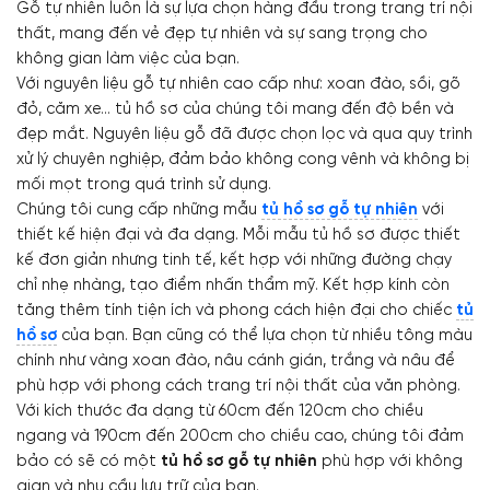
Gỗ tự nhiên luôn là sự lựa chọn hàng đầu trong trang trí nội
thất, mang đến vẻ đẹp tự nhiên và sự sang trọng cho
không gian làm việc của bạn.
Với nguyên liệu gỗ tự nhiên cao cấp như: xoan đào, sồi, gõ
đỏ, căm xe... tủ hồ sơ của chúng tôi mang đến độ bền và
đẹp mắt. Nguyên liệu gỗ đã được chọn lọc và qua quy trình
xử lý chuyên nghiệp, đảm bảo không cong vênh và không bị
mối mọt trong quá trình sử dụng.
Chúng tôi cung cấp những mẫu
tủ hồ sơ gỗ tự nhiên
với
thiết kế hiện đại và đa dạng. Mỗi mẫu tủ hồ sơ được thiết
kế đơn giản nhưng tinh tế, kết hợp với những đường chạy
chỉ nhẹ nhàng, tạo điểm nhấn thẩm mỹ. Kết hợp kính còn
tăng thêm tính tiện ích và phong cách hiện đại cho chiếc
tủ
hồ sơ
của bạn. Bạn cũng có thể lựa chọn từ nhiều tông màu
chính như vàng xoan đào, nâu cánh gián, trắng và nâu để
phù hợp với phong cách trang trí nội thất của văn phòng.
Với kích thước đa dạng từ 60cm đến 120cm cho chiều
ngang và 190cm đến 200cm cho chiều cao, chúng tôi đảm
bảo có sẽ có một
tủ hồ sơ gỗ tự nhiên
phù hợp với không
gian và nhu cầu lưu trữ của bạn.