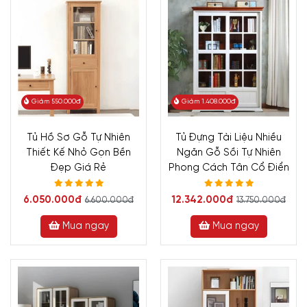
Giảm 550.000đ
Giảm 1.408.000đ
Tủ Hồ Sơ Gỗ Tự Nhiên
Tủ Đựng Tài Liệu Nhiều
Thiết Kế Nhỏ Gọn Bền
Ngăn Gỗ Sồi Tự Nhiên
Đẹp Giá Rẻ
Phong Cách Tân Cổ Điển
6.050.000đ
12.342.000đ
6.600.000đ
13.750.000đ
Mua ngay
Mua ngay