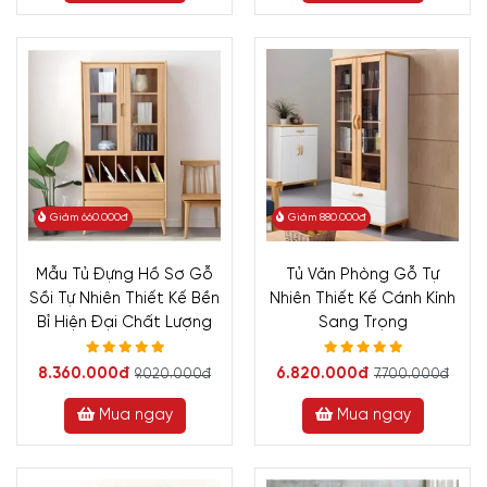
Giảm 660.000đ
Giảm 880.000đ
Mẫu Tủ Đựng Hồ Sơ Gỗ
Tủ Văn Phòng Gỗ Tự
Sồi Tự Nhiên Thiết Kế Bền
Nhiên Thiết Kế Cánh Kính
Bỉ Hiện Đại Chất Lượng
Sang Trọng
8.360.000đ
6.820.000đ
9.020.000đ
7.700.000đ
Mua ngay
Mua ngay