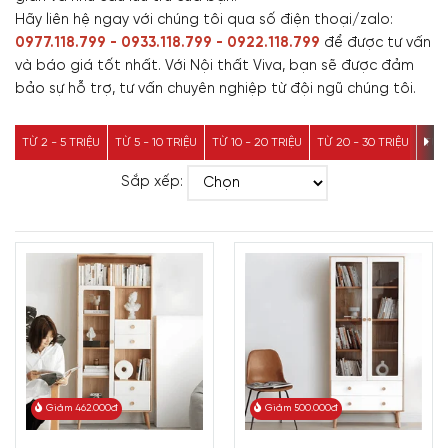
Hãy liên hệ ngay với chúng tôi qua số điện thoại/zalo:
0977.118.799 - 0933.118.799 - 0922.118.799
để được tư vấn
và báo giá tốt nhất. Với Nội thất Viva, bạn sẽ được đảm
bảo sự hỗ trợ, tư vấn chuyên nghiệp từ đội ngũ chúng tôi.
TỪ 2 - 5 TRIỆU
TỪ 5 - 10 TRIỆU
TỪ 10 - 20 TRIỆU
TỪ 20 - 30 TRIỆU
TỪ 3
Sắp xếp:
Giảm 462.000đ
Giảm 500.000đ