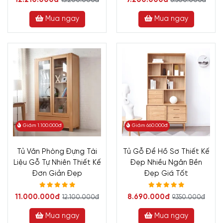
13.200.000đ
8.500.000đ
Mua ngay
Mua ngay
Giảm 1.100.000đ
Giảm 660.000đ
Tủ Văn Phòng Đựng Tài
Tủ Gỗ Để Hồ Sơ Thiết Kế
Liệu Gỗ Tự Nhiên Thiết Kế
Đẹp Nhiều Ngăn Bền
Đơn Giản Đẹp
Đẹp Giá Tốt
11.000.000đ
8.690.000đ
12.100.000đ
9.350.000đ
Mua ngay
Mua ngay