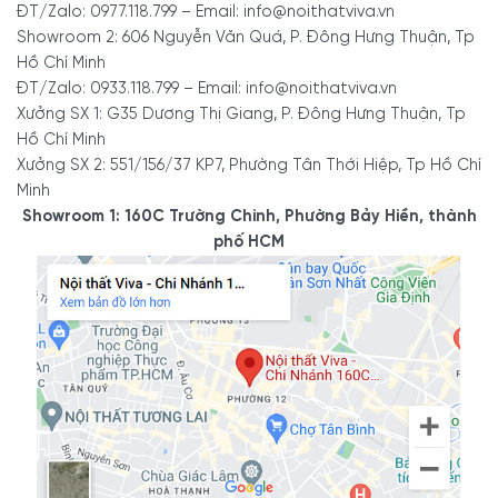
ĐT/Zalo: 0977.118.799 – Email: info@noithatviva.vn
các tủ tài liệu gỗ sẽ được phun sơn. Tuổi thọ của tủ sẽ chịu
Showroom 2: 606 Nguyễn Văn Quá, P. Đông Hưng Thuận, Tp
ảnh hưởng nhất định từ chất liệu sơn. Do đó, bạn cần lưu ý
Hồ Chí Minh
đến độ bóng mượt của chiếc tủ và quan sát xem tủ có
ĐT/Zalo: 0933.118.799 – Email: info@noithatviva.vn
được sơn đều màu hay không.
Xưởng SX 1: G35 Dương Thị Giang, P. Đông Hưng Thuận, Tp
Hồ Chí Minh
4.3. Nhận biết độ tuổi của gỗ
Xưởng SX 2: 551/156/37 KP7, Phường Tân Thới Hiệp, Tp Hồ Chí
Minh
Muốn nhận biết độ tuổi của gỗ hoàn toàn không hề đơn
Showroom 1: 160C Trường Chinh, Phường Bảy Hiền, thành
giản. Bởi lý do khi được bày bán trên thị trường, các sản
phố HCM
phẩm đều được sơn phủ bóng.
Mặc dù vậy, bạn có thể gõ vào tủ và nghe tiếng kêu của nó
để xác định tuổi thọ bao nhiêu. Những tiếng vang không
được sáng và rõ chứng tỏ đây là sản phẩm gỗ mới. Đối với
tiếng vang bổng hơn thì đó là gỗ lâu năm.
5. Lưu ý cần nắm để chọn
mua tủ gỗ để hồ sơ phù