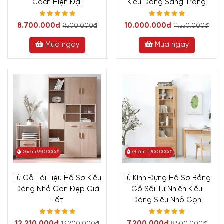
Cách Hiện Đại
Kiểu Dáng Sang Trọng
8.700.000đ
10.000.000đ
9.500.000đ
11.550.000đ
Mua ngay
Mua ngay
Giảm 990.000đ
Giảm 1.300.000đ
Tủ Gỗ Tài Liệu Hồ Sơ Kiểu
Tủ Kính Đựng Hồ Sơ Bằng
Dáng Nhỏ Gọn Đẹp Giá
Gỗ Sồi Tự Nhiên Kiểu
Tốt
Dáng Siêu Nhỏ Gọn
12.210.000đ
7.200.000đ