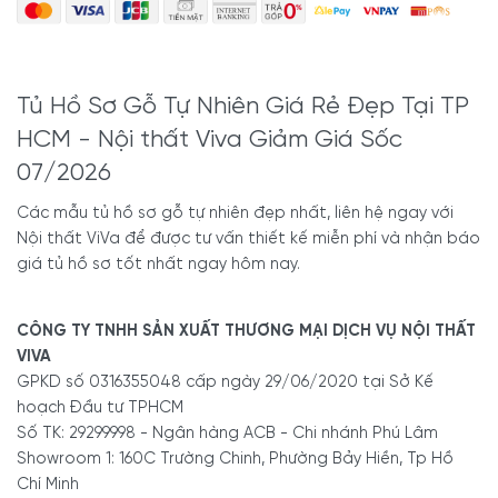
4.1. Cần phân biệt và nhận biết
các loại gỗ
Tủ Hồ Sơ Gỗ Tự Nhiên Giá Rẻ Đẹp Tại TP
Hiện nay, xuất hiện nhiều loại tủ gỗ văn phòng, tuy nhiên
HCM - Nội thất Viva Giảm Giá Sốc
không phải sản phẩm nào cũng đảm bảo chất lượng.
07/2026
Với những tủ đựng giấy tờ văn phòng thiết kế theo chất
liệu gỗ sẽ được làm từ gỗ sồi, gỗ thông, gỗ bạch đàn…Mỗi
Các mẫu tủ hồ sơ gỗ tự nhiên đẹp nhất, liên hệ ngay với
loại chất liệu sẽ có giá thành khác nhau. Để tránh tình
Nội thất ViVa để được tư vấn thiết kế miễn phí và nhận báo
trạng mua phải sản phẩm không đảm bảo chất lượng, bạn
giá tủ hồ sơ tốt nhất ngay hôm nay.
cần nắm rõ cách nhận biết các loại gỗ. Bên cạnh đó, bạn
có thể dựa vào đó để chọn loại tủ mình ưng ý.
CÔNG TY TNHH SẢN XUẤT THƯƠNG MẠI DỊCH VỤ NỘI THẤT
VIVA
Tủ đựng giấy tờ văn phòng thiết kế theo chất liệu gỗ sẽ được
GPKD số 0316355048 cấp ngày 29/06/2020 tại Sở Kế
làm từ gỗ sồi, gỗ thông, gỗ bạch đàn.
hoạch Đầu tư TPHCM
Số TK: 29299998 - Ngân hàng ACB - Chi nhánh Phú Lâm
4.2. Chú ý chất liệu phun
Showroom 1: 160C Trường Chinh, Phường Bảy Hiền, Tp Hồ
Chí Minh
Để tạo độ sáng bóng cũng như tính thẩm mỹ, hầu hết