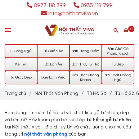
0977 118 799
0933 118 799
info@noithatviva.vn
0
Bàn Ghế Gỗ
Giường Ngủ
Tủ Quần Áo
Bàn Trang Điểm
Phòng Khách
Kệ Tivi
Bộ Bàn Ăn
Bàn Thờ, Tủ Thờ
Tủ Bếp
Nội Thất Phòng
Nội Thất Phòng
Tủ Giày Dép
Bàn Làm Việc
Khách
Ngủ
Trang chủ
/
Nội Thất Văn Phòng
/
Tủ Hồ Sơ
/
Tủ Hồ Sơ G
Bạn đang tìm kiếm tủ hồ sơ với chất liệu gỗ tự nhiên, đẹp
và bền bỉ? Hãy khám phá bộ sưu tập
tủ hồ sơ gỗ tự nhiên
tại Nội thất Viva - địa chỉ uy tín và chất lượng cho nhu cầu
trang trí
nội thất văn phòng
của bạn!