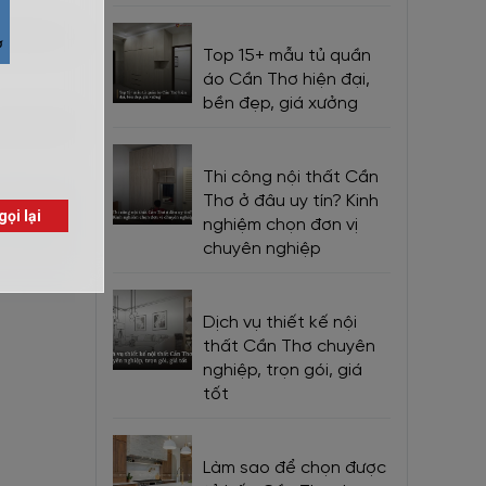
i nhiều ưu
Top 15+ mẫu tủ quần
áo Cần Thơ hiện đại,
bền đẹp, giá xưởng
mẫu thiết
Thi công nội thất Cần
Thơ ở đâu uy tín? Kinh
nghiệm chọn đơn vị
chuyên nghiệp
Dịch vụ thiết kế nội
thất Cần Thơ chuyên
nghiệp, trọn gói, giá
tốt
Làm sao để chọn được