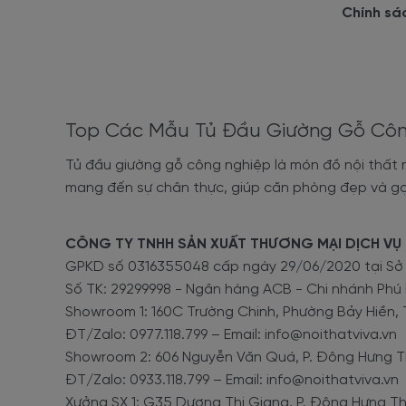
Chính sá
Các mẫu tủ táp đầu giư
+ Giá thành rẻ
So với các mẫu tủ đầu giường bằng gỗ tự nhiên, cá
giường gỗ công nghiệp
cũng có nhiều chất liệu, màu s
Top Các Mẫu Tủ Đầu Giường Gỗ Côn
Hơn nữa, các sản phẩm gỗ công nghiệp có thể được gi
Tủ đầu giường gỗ công nghiệp là món đồ nội thất m
2. Các mẫu
tủ đầu giườn
mang đến sự chân thực, giúp căn phòng đẹp và gọ
Sau đây là g
ợi ý một số mẫu tủ đầu giường đẹp.
Không 
CÔNG TY TNHH SẢN XUẤT THƯƠNG MẠI DỊCH VỤ 
đến cho bạn những ý tưởng và nguồn cảm hứng cho phần
GPKD số 0316355048 cấp ngày 29/06/2020 tại S
2.1. Mẫu tủ táp đầu giường 
Số TK: 29299998 - Ngân hàng ACB - Chi nhánh Phú
Showroom 1: 160C Trường Chinh, Phường Bảy Hiền, 
Những chiếc
tủ tap cạnh đầu giường hiện đại
bằng gỗ
ĐT/Zalo: 0977.118.799 – Email: info@noithatviva.vn
trung và thích những sự thay đổi mới theo xu hướng.
Showroom 2: 606 Nguyễn Văn Quá, P. Đông Hưng Th
ĐT/Zalo: 0933.118.799 – Email: info@noithatviva.vn
Tap đầu giư
Xưởng SX 1: G35 Dương Thị Giang, P. Đông Hưng Th