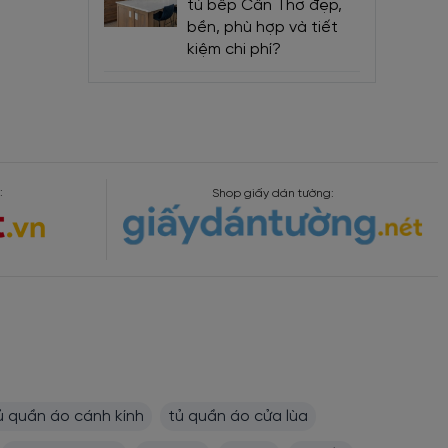
tủ bếp Cần Thơ đẹp,
bền, phù hợp và tiết
kiệm chi phí?
:
Shop giấy dán tường:
ủ quần áo cánh kính
tủ quần áo cửa lùa