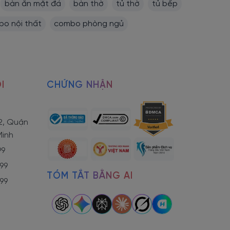
bàn ăn mặt đá
bàn thờ
tủ thờ
tủ bếp
o nội thất
combo phòng ngủ
I
CHỨNG NHẬN
2, Quận
dễ dàng di
Minh
99
799
TÓM TẮT BẰNG AI
799
có đa dạng
gian phòng