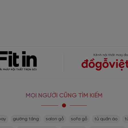
Kênh nội thất may đo
MỌI NGƯỜI CŨNG TÌM KIẾM
bay
giường tầng
salon gỗ
sofa gỗ
tủ quần áo
t