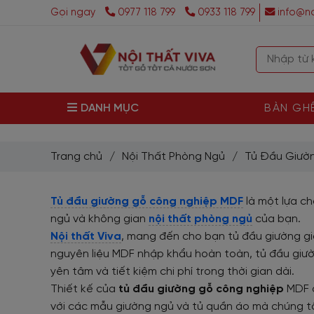
Gọi ngay
0977 118 799
0933 118 799
info@no
DANH MỤC
BÀN GH
Trang chủ
/
Nội Thất Phòng Ngủ
/
Tủ Đầu Giườ
Tủ đầu giường gỗ công nghiệp MDF
là một lựa c
ngủ và không gian
nội thất phòng ngủ
của bạn.
Nội thất Viva
, mang đến cho bạn tủ đầu giường gi
nguyên liệu MDF nhập khẩu hoàn toàn, tủ đầu giườ
yên tâm và tiết kiệm chi phí trong thời gian dài.
Thiết kế của
tủ đầu giường gỗ công nghiệp
MDF đ
với các mẫu giường ngủ và tủ quần áo mà chúng tôi