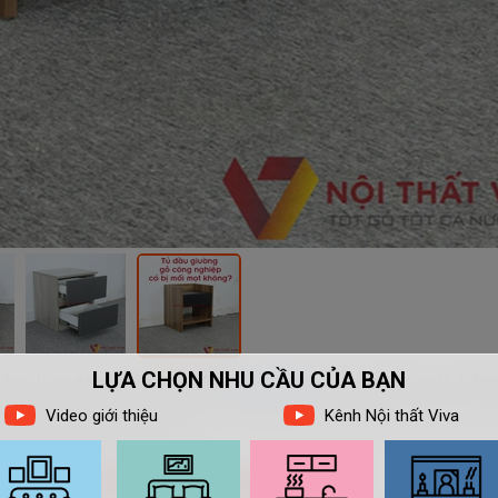
đẹp, hiện đại giá rẻ mang đến
phòng ngủ
cái nhìn đẹp mắt. Đồng
tùy chọn về độ hoàn thiện và tính năng, bạn sẽ thấy việc mua sắm n
 giờ hết tại Nội thất Viva.
ường gỗ công nghiệp?