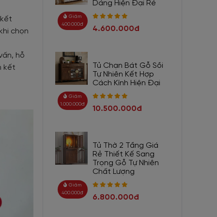
Dáng Hiện Đại Rẻ
Giảm
 kết
400.000đ
4.600.000đ
khi chọn
vấn, hỗ
Tủ Chạn Bát Gỗ Sồi
m kết
Tự Nhiên Kết Hợp
Cách Kính Hiện Đại
Giảm
1.000.000đ
10.500.000đ
Tủ Thờ 2 Tầng Giá
Rẻ Thiết Kế Sang
Trọng Gỗ Tự Nhiên
Chất Lượng
Giảm
400.000đ
6.800.000đ