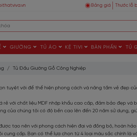
ithatviva.vn
Bảng giá
Thước lỗ 
Ế
GIƯỜNG
TỦ ÁO
KỆ TIVI
BÀN PHẤN
TỦ 
ng
/
Tủ Đầu Giường Gỗ Công Nghiệp
họn tuyệt vời để thể hiện phong cách và nâng tầm vẻ đẹp củ
á rẻ với chất liệu MDF nhập khẩu cao cấp, đảm bảo đẹp và bề
ng của chúng tôi có độ bền cao lên đến 20 năm sử dụng, gi
ược tạo nên với phong cách hiện đại và đồng bộ, hoàn hảo
 cung cấp. Bạn có thể lựa chọn từ 4 loại màu sắc chính là 