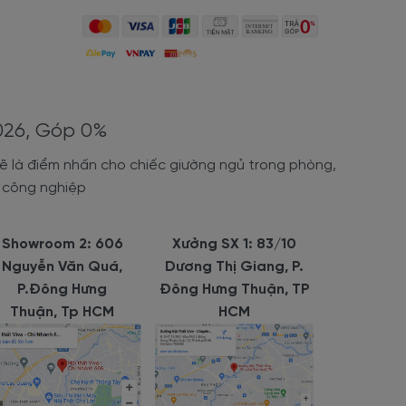
mẫu
tủ đầu
026, Góp 0%
g hơn.
sẽ là điểm nhấn cho chiếc giường ngủ trong phòng,
 công nghiệp
g còn mang
Showroom 2: 606
Xưởng SX 1: 83/10
Nguyễn Văn Quá,
Dương Thị Giang, P.
P.Đông Hưng
Đông Hưng Thuận, TP
Thuận, Tp HCM
HCM
 cách, trẻ