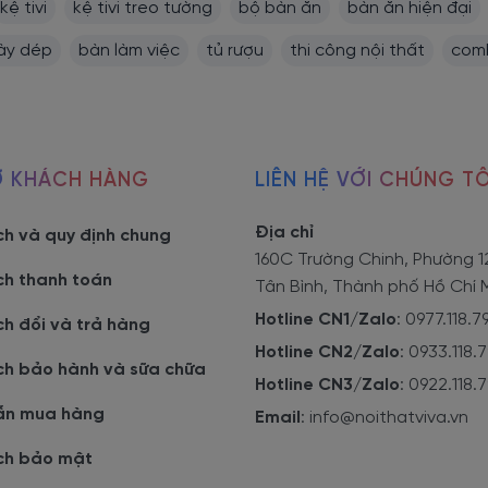
kệ tivi
kệ tivi treo tường
bộ bàn ăn
bàn ăn hiện đại
iày dép
bàn làm việc
tủ rượu
thi công nội thất
comb
Ợ KHÁCH HÀNG
LIÊN HỆ VỚI CHÚNG TÔ
g nghiệp
thường có đa dạng về hình dáng và mẫu mã.
Địa chỉ
ch và quy định chung
160C Trường Chinh, Phường 1
u công nghiệp đó là trọng lượng khá nhẹ. Điều này sẽ giúp bạn 
ch thanh toán
Tân Bình, Thành phố Hồ Chí 
Hotline CN1/Zalo
:
0977.118.7
ch đổi và trả hàng
Hotline CN2/Zalo
:
0933.118.
ch bảo hành và sữa chữa
Hotline CN3/Zalo
:
0922.118.
có ít màu sắc, các mẫu tab đầu giường làm từ gỗ công nghiệp 
ẫn mua hàng
Email
:
info@noithatviva.vn
bạn dễ dàng chọn lựa được màu sắc ưng ý và phù hợp với không 
ch bảo mật