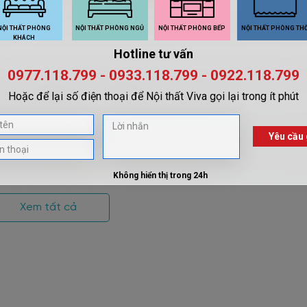
ệu gỗ công nghiệp đang ngày càng được khách hàng ưa chuộng bở
g có đa dạng về hình dáng và mẫu mã. Có rất đa dạng các 
ủ cạnh giường tân cổ điển làm từ chất liệu này.
Xem tất cả