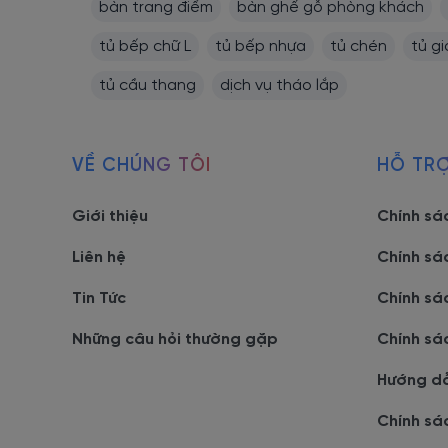
bàn trang điểm
bàn ghế gỗ phòng khách
tủ bếp chữ L
tủ bếp nhựa
tủ chén
tủ g
tủ cầu thang
dịch vụ tháo lắp
VỀ CHÚNG TÔI
HỖ TR
Những chiếc
tủ đầu giường côn
+ Trọng lượng nhẹ
Giới thiệu
Chính sá
Ưu điểm của những chiếc tủ tab cạnh giường chất liệ
Liên hệ
Chính sá
chuyển chúng khi cần thiết.
Tin Tức
Chính sá
+ Màu sắc đa dạng
Những câu hỏi thường gặp
Chính sá
So với những
mẫu tủ đầu giường gỗ tự nhiên
thường 
Hướng d
màu sắc và chất liệu phủ khác nhau. Nhờ đó sẽ giúp 
của mình.
Chính sá