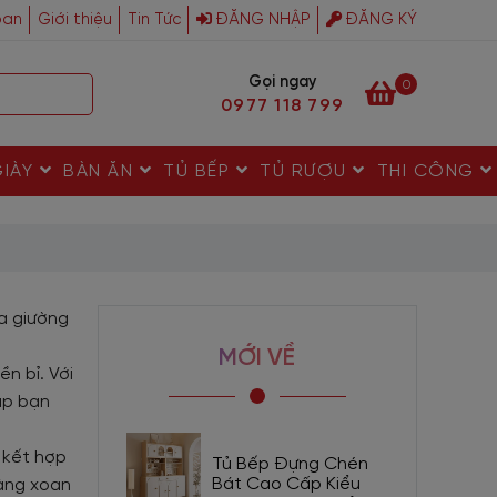
ban
Giới thiệu
Tin Tức
ĐĂNG NHẬP
ĐĂNG KÝ
Gọi ngay
0
0977 118 799
GIÀY
BÀN ĂN
TỦ BẾP
TỦ RƯỢU
THI CÔNG
a giường
MỚI VỀ
n bỉ. Với
úp bạn
 kết hợp
Tủ Bếp Đựng Chén
Bát Cao Cấp Kiểu
vàng xoan