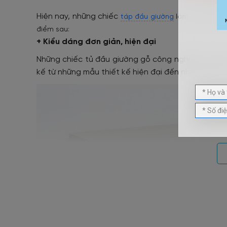
Hiện nay, những chiếc
táp đầu giường
làm từ chất li
điểm sau:
+ Kiểu dáng đơn giản, hiện đại
Những chiếc tủ đầu giường gỗ công nghiệp thườn
kế từ những mẫu thiết kế hiện đại đến những mẫu t