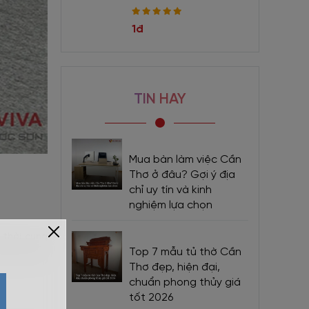
1đ
TIN HAY
Mua bàn làm việc Cần
Thơ ở đâu? Gợi ý địa
chỉ uy tín và kinh
nghiệm lựa chọn
 thời cung
Top 7 mẫu tủ thờ Cần
hững chiếc
Thơ đẹp, hiện đại,
chuẩn phong thủy giá
tốt 2026