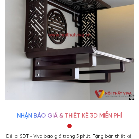
NHẬN BÁO GIÁ & THIẾT KẾ 3D MIỄN PHÍ
Để lại SĐT - Viva báo giá trong 5 phút. Tặng bản thiết kế 