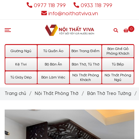
0977 118 799
0933 118 799
info@noithatviva.vn
0
Bàn Ghế Gỗ
Giường Ngủ
Tủ Quần Áo
Bàn Trang Điểm
Phòng Khách
Kệ Tivi
Bộ Bàn Ăn
Bàn Thờ, Tủ Thờ
Tủ Bếp
Nội Thất Phòng
Nội Thất Phòng
Tủ Giày Dép
Bàn Làm Việc
Khách
Ngủ
Trang chủ
/
Nội Thất Phòng Thờ
/
Bàn Thờ Treo Tường
/