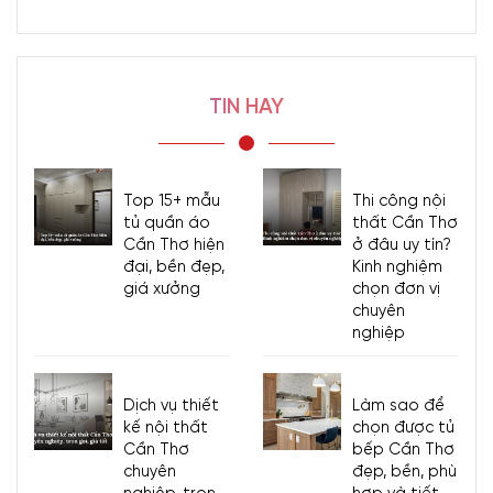
mẫu bàn thờ treo tường 2 tầng gỗ sồi này đã và đang chiếm được
nhiều thiện cảm ở người tiêu dùng hiện nay.
Chất liệu gỗ sồi
cứng chắc, vân gỗ dạng núi rất bắt mắt. Có ưu
điểm khá nhẹ nên phù hợp để dùng là bàn thờ treo tường, bắt ốc
TIN HAY
vít dễ dàng trên bề mặt tường hiện nay (tường thạch cao, tường
gạch,…). Hơn nữa, chất liệu gỗ sồi có điểm cộng dễ dàng
phun màu sơn chuẩn đẹp, kể cả những gam màu khó tính nhất so
với những dòng bàn thờ treo gỗ hương, gỗ mít, gỗ gụ.
Top 15+ mẫu
Thi công nội
tủ quần áo
thất Cần Thơ
Cần Thơ hiện
ở đâu uy tín?
đại, bền đẹp,
Kinh nghiệm
giá xưởng
chọn đơn vị
chuyên
nghiệp
Dịch vụ thiết
Làm sao để
kế nội thất
chọn được tủ
Cần Thơ
bếp Cần Thơ
chuyên
đẹp, bền, phù