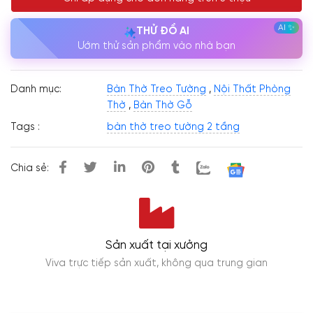
THỬ ĐỒ AI
Ướm thử sản phẩm vào nhà bạn
Danh mục:
Bàn Thờ Treo Tường
,
Nội Thất Phòng
Thờ
,
Bàn Thờ Gỗ
Tags :
bàn thờ treo tường 2 tầng
Chia sẻ:
Sản xuất tại xưởng
Viva trực tiếp sản xuất, không qua trung gian