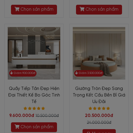
Chọn sản phẩm
Chọn sản phẩm
Giảm 900.000đ
Giảm 3.500.000đ
Quầy Tiếp Tân Đẹp Hiện
Giường Tròn Đẹp Sang
Đại Thiết Kế Bo Góc Tinh
Trọng Kết Cấu Bền Bỉ Giá
Tế
Ưu Đãi
9.600.000đ
20.500.000đ
10.500.000đ
24.000.000đ
Chọn sản phẩm