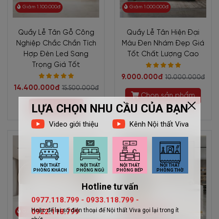
Giảm 1.100.000đ
Giảm 1.000.000đ
Quầy Lễ Tân Gỗ Công
Quầy Lễ Tân Hiện Đại
Nghiệp Chắc Chắn Tích
Màu Đen Nhám Đẹp Giá
Hợp Đèn Led Sang
Tốt Chất Lượng Cao
Trọng Giá Tốt
9.000.000đ
10.000.000đ
14.400.000đ
15.500.000đ
Chọn sản phẩm
Mua ngay
Giảm 1.000.000đ
Giảm 1.300.000đ