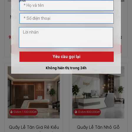
Bàn Quầy Lễ Tân Đẹp
Bàn Lễ Tân Nhỏ Đẹp
Màu Trắng Ngà Tinh Tế
Phong Cách Tối Giản
Chất Lượng Bền Bỉ
Chất Lượng Cao
9.000.000đ
7.200.000đ
10.000.000đ
8.500.000đ
Chọn sản phẩm
Chọn sản phẩm
Giảm 1.100.000đ
Giảm 800.000đ
Quầy Lễ Tân Giá Rẻ Kiểu
Quầy Lễ Tân Nhỏ Gỗ