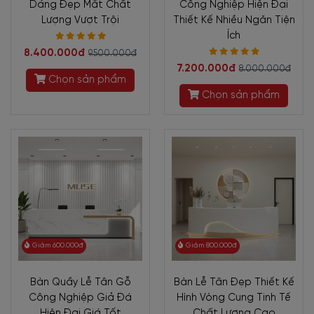
Dáng Đẹp Mắt Chất
Công Nghiệp Hiện Đại
Lượng Vượt Trội
Thiết Kế Nhiều Ngăn Tiện
Ích
8.400.000đ
9.500.000đ
7.200.000đ
8.000.000đ
Chọn sản phẩm
Chọn sản phẩm
Giảm 600.000đ
Giảm 800.000đ
Bàn Quầy Lễ Tân Gỗ
Bàn Lễ Tân Đẹp Thiết Kế
Công Nghiệp Giả Đá
Hình Vòng Cung Tinh Tế
Hiện Đại Giá Tốt
Chất Lượng Cao