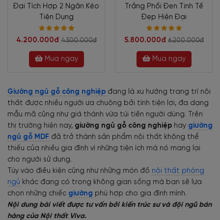
Đại Tích Hợp 2 Ngăn Kéo
Trắng Phối Đen Tinh Tế
Tiện Dụng
Đẹp Hiện Đại
4.200.000đ
5.800.000đ
4.500.000đ
6.200.000đ
Mua ngay
Mua ngay
Giường ngủ gỗ công nghiệp
đang là xu hướng trang trí nội
thất được nhiều người ưa chuộng bởi tính tiện lợi, đa dạng
mẫu mã cũng như giá thành vừa túi tiền người dùng. Trên
thị trường hiện nay,
giường ngủ gỗ công nghiệp
hay
giường
ngủ gỗ MDF
đã trở thành sản phẩm nội thất không thể
thiếu của nhiều gia đình vì những tiện ích mà nó mang lại
cho người sử dụng.
Tùy vào điều kiện cũng như những món đồ
nội thất phòng
ngủ
khác đang có trong không gian sống mà bạn sẽ lựa
chọn những chiếc
giường
phù hợp cho gia đình mình.
Nội dung bài viết được tư vấn bởi kiến trúc sư và đội ngũ bán
hàng của Nội thất Viva.