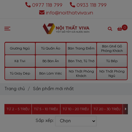
0977 118 799
0933 118 799
info@noithatviva.vn
0
Bàn Ghế Gỗ
Giường Ngủ
Tủ Quần Áo
Bàn Trang Điểm
Phòng Khách
Kệ Tivi
Bộ Bàn Ăn
Bàn Thờ, Tủ Thờ
Tủ Bếp
Nội Thất Phòng
Nội Thất Phòng
Tủ Giày Dép
Bàn Làm Việc
Khách
Ngủ
Trang chủ
/
Sản phẩm mới nhất
TỪ 2 - 5 TRIỆU
TỪ 5 - 10 TRIỆU
TỪ 10 - 20 TRIỆU
TỪ 20 - 30 TRIỆU
TỪ 3
Sắp xếp: