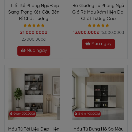
Thiết Kế Phòng Ngủ Đẹp
Bộ Giường Tủ Phòng Ngủ
Sang Trọng Kết Cấu Bền
Giá Rẻ Màu Xám Hiện Đại
Bỉ Chất Lượng
Chất Lượng Cao
21.000.000đ
13.800.000đ
15.000.000đ
23.000.000đ
Mua ngay
Mua ngay
Giảm 300.000đ
Giảm 400.000đ
Mẫu Tủ Tài Liệu Đẹp Hiện
Mẫu Tủ Đựng Hồ Sơ Màu