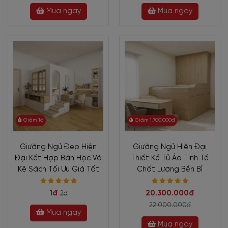
Mua ngay
Mua ngay
Giảm 1đ
Giảm 1.700.000đ
Giường Ngủ Đẹp Hiện
Giường Ngủ Hiện Đại
Đại Kết Hợp Bàn Học Và
Thiết Kế Tủ Áo Tinh Tế
Kệ Sách Tối Ưu Giá Tốt
Chất Lượng Bền Bỉ
1đ
20.300.000đ
2đ
22.000.000đ
Mua ngay
Mua ngay