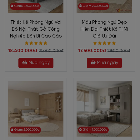
Giảm 2.600.000đ
Giảm 2.000.000đ
Thiết Kế Phòng Ngủ Với
Mẫu Phòng Ngủ Đẹp
Bộ Nội Thất Gỗ Công
Hiện Đại Thiết Kế Tỉ Mỉ
Nghiệp Bền Bỉ Cao Cấp
Giá Ưu Đãi
18.400.000đ
17.500.000đ
21.000.000đ
19.500.000đ
Mua ngay
Mua ngay
Giảm 2.000.000đ
Giảm 1.200.000đ