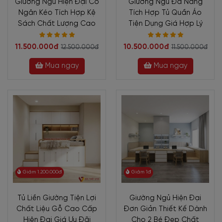
Giường Ngủ Hiện Đại Có
Giường Ngủ Đa Năng
Ngăn Kéo Tích Hợp Kệ
Tích Hợp Tủ Quần Áo
Sách Chất Lượng Cao
Tiện Dụng Giá Hợp Lý
11.500.000đ
10.500.000đ
12.500.000đ
11.500.000đ
Mua ngay
Mua ngay
Giảm 1.200.000đ
Giảm 1đ
Tủ Liền Giường Tiện Lợi
Giường Ngủ Hiện Đại
Chất Liệu Gỗ Cao Cấp
Đơn Giản Thiết Kế Dành
Hiện Đại Giá Ưu Đãi
Cho 2 Bé Đẹp Chất