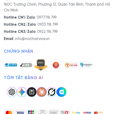
160C Trường Chinh, Phường 12, Quận Tân Bình, Thành phố Hồ
Chí Minh
Hotline CN1/Zalo
:
0977.118.799
Hotline CN2/Zalo
:
0933.118.799
Hotline CN3/Zalo
:
0922.118.799
Email
:
info@noithatviva.vn
CHỨNG NHẬN
TÓM TẮT BẰNG AI