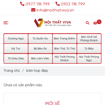
0977 118 799
0933 118 799
info@noithatviva.vn
0
Bàn Ghế Gỗ
Giường Ngủ
Tủ Quần Áo
Bàn Trang Điểm
Phòng Khách
Kệ Tivi
Bộ Bàn Ăn
Bàn Thờ, Tủ Thờ
Tủ Bếp
Nội Thất Phòng
Nội Thất Phòng
Tủ Giày Dép
Bàn Làm Việc
Khách
Ngủ
Trang chủ
/
bàn họp đẹp
Chưa có sản phẩm nào.
MỚI VỀ