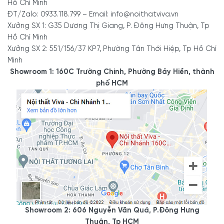
Hồ Chí Minh
ĐT/Zalo: 0933.118.799 – Email: info@noithatviva.vn
Xưởng SX 1: G35 Dương Thị Giang, P. Đông Hưng Thuận, Tp
Hồ Chí Minh
Xưởng SX 2: 551/156/37 KP7, Phường Tân Thới Hiệp, Tp Hồ Chí
Minh
Showroom 1: 160C Trường Chinh, Phường Bảy Hiền, thành
phố HCM
Showroom 2: 606 Nguyễn Văn Quá, P.Đông Hưng
Thuận, Tp HCM