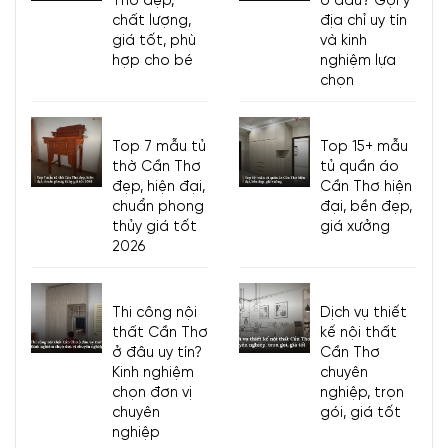
Thơ đẹp,
ở đâu? Gợi ý
chất lượng,
địa chỉ uy tín
giá tốt, phù
và kinh
hợp cho bé
nghiệm lựa
chọn
Top 7 mẫu tủ
Top 15+ mẫu
thờ Cần Thơ
tủ quần áo
đẹp, hiện đại,
Cần Thơ hiện
chuẩn phong
đại, bền đẹp,
thủy giá tốt
giá xưởng
2026
Thi công nội
Dịch vụ thiết
thất Cần Thơ
kế nội thất
ở đâu uy tín?
Cần Thơ
Kinh nghiệm
chuyên
chọn đơn vị
nghiệp, trọn
chuyên
gói, giá tốt
nghiệp