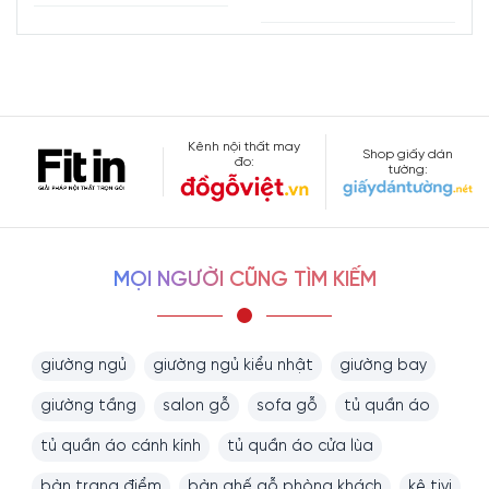
Kênh nội thất may
Shop giấy dán
đo:
tường:
MỌI NGƯỜI CŨNG TÌM KIẾM
giường ngủ
giường ngủ kiểu nhật
giường bay
giường tầng
salon gỗ
sofa gỗ
tủ quần áo
tủ quần áo cánh kính
tủ quần áo cửa lùa
bàn trang điểm
bàn ghế gỗ phòng khách
kệ tivi