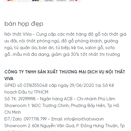
bàn họp đẹp
Nội thất ViVa - Cung cấp các mặt hàng đồ gỗ nội thất giá
ưu đãi, nội thất phòng ngủ, đồ gỗ phòng khách, giường
ngủ, tủ quần áo, bàn ăn, tủ bếp, kệ tivi, salon gỗ, sofa
gỗ...mẫu mã đa dạng, giảm giá 30% tốt nhất thị trường
CÔNG TY TNHH SẢN XUẤT THƯƠNG MẠI DỊCH VỤ NỘI THẤT
VIVA
GPKD số 0316355048 cấp ngày 29/06/2020 tại Sở Kế
hoạch Đầu tư TPHCM
Số TK: 29299998 - Ngân hàng ACB - Chi nhánh Phú Lâm
Showroom 1: 160C Trường Chinh, Phường Bảy Hiền, Tp Hồ
Chí Minh
ĐT/Zalo: 0977.118.799 – Email: info@noithatviva.vn
Showroom 2: 606 Nguyễn Văn Quá, P. Đông Hưng Thuận, Tp