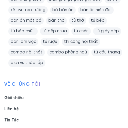
kệ tivi treo tường
bộ bàn ăn
bàn ăn hiện đại
bàn ăn mặt đá
bàn thờ
tủ thờ
tủ bếp
tủ bếp chữ L
tủ bếp nhựa
tủ chén
tủ giày dép
bàn làm việc
tủ rượu
thi công nội thất
combo nội thất
combo phòng ngủ
tủ cầu thang
dịch vụ tháo lắp
VỀ CHÚNG TÔI
Giới thiệu
Liên hệ
Tin Tức