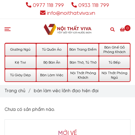
0977 118 799
0933 118 799
info@noithatviva.vn
0
Bàn Ghế Gỗ
Giường Ngủ
Tủ Quần Áo
Bàn Trang Điểm
Phòng Khách
Kệ Tivi
Bộ Bàn Ăn
Bàn Thờ, Tủ Thờ
Tủ Bếp
Nội Thất Phòng
Nội Thất Phòng
Tủ Giày Dép
Bàn Làm Việc
Khách
Ngủ
Trang chủ
/
bàn làm việc lãnh đạo hiện đại
Chưa có sản phẩm nào.
MỚI VỀ