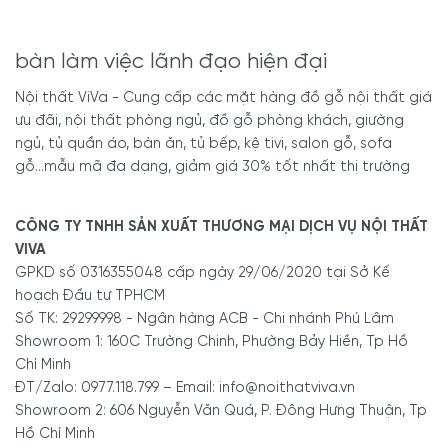
bàn làm việc lãnh đạo hiện đại
Nội thất ViVa - Cung cấp các mặt hàng đồ gỗ nội thất giá
ưu đãi, nội thất phòng ngủ, đồ gỗ phòng khách, giường
ngủ, tủ quần áo, bàn ăn, tủ bếp, kệ tivi, salon gỗ, sofa
gỗ...mẫu mã đa dạng, giảm giá 30% tốt nhất thị trường
CÔNG TY TNHH SẢN XUẤT THƯƠNG MẠI DỊCH VỤ NỘI THẤT
VIVA
GPKD số 0316355048 cấp ngày 29/06/2020 tại Sở Kế
hoạch Đầu tư TPHCM
Số TK: 29299998 - Ngân hàng ACB - Chi nhánh Phú Lâm
Showroom 1: 160C Trường Chinh, Phường Bảy Hiền, Tp Hồ
Chí Minh
ĐT/Zalo: 0977.118.799 – Email: info@noithatviva.vn
Showroom 2: 606 Nguyễn Văn Quá, P. Đông Hưng Thuận, Tp
Hồ Chí Minh