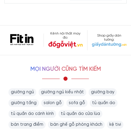
Kênh nội thất may
Shop giấy dán
đo:
tường:
MỌI NGƯỜI CŨNG TÌM KIẾM
giường ngủ
giường ngủ kiểu nhật
giường bay
giường tầng
salon gỗ
sofa gỗ
tủ quần áo
tủ quần áo cánh kính
tủ quần áo cửa lùa
bàn trang điểm
bàn ghế gỗ phòng khách
kệ tivi