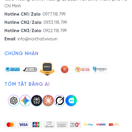
Chí Minh
Hotline CN1/Zalo
:
0977.118.799
Hotline CN2/Zalo
:
0933.118.799
Hotline CN3/Zalo
:
0922.118.799
Email
:
info@noithatviva.vn
CHỨNG NHẬN
TÓM TẮT BẰNG AI