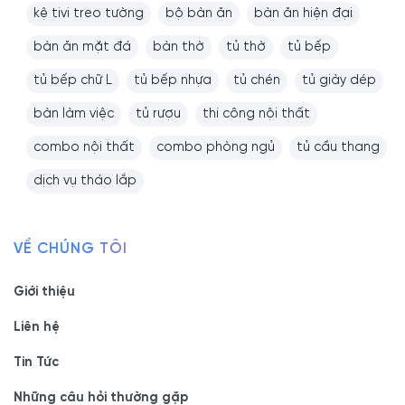
kệ tivi treo tường
bộ bàn ăn
bàn ăn hiện đại
bàn ăn mặt đá
bàn thờ
tủ thờ
tủ bếp
tủ bếp chữ L
tủ bếp nhựa
tủ chén
tủ giày dép
bàn làm việc
tủ rượu
thi công nội thất
combo nội thất
combo phòng ngủ
tủ cầu thang
dịch vụ tháo lắp
VỀ CHÚNG TÔI
Giới thiệu
Liên hệ
Tin Tức
Những câu hỏi thường gặp