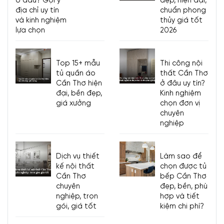
ở đâu? Gợi ý
đẹp, hiện đại,
địa chỉ uy tín
chuẩn phong
và kinh nghiệm
thủy giá tốt
lựa chọn
2026
Top 15+ mẫu
Thi công nội
tủ quần áo
thất Cần Thơ
Cần Thơ hiện
ở đâu uy tín?
đại, bền đẹp,
Kinh nghiệm
giá xưởng
chọn đơn vị
chuyên
nghiệp
Dịch vụ thiết
Làm sao để
kế nội thất
chọn được tủ
Cần Thơ
bếp Cần Thơ
chuyên
đẹp, bền, phù
nghiệp, trọn
hợp và tiết
gói, giá tốt
kiệm chi phí?