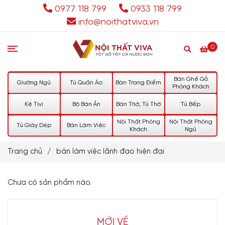
0977 118 799
0933 118 799
info@noithatviva.vn
0
Bàn Ghế Gỗ
Giường Ngủ
Tủ Quần Áo
Bàn Trang Điểm
Phòng Khách
Kệ Tivi
Bộ Bàn Ăn
Bàn Thờ, Tủ Thờ
Tủ Bếp
Nội Thất Phòng
Nội Thất Phòng
Tủ Giày Dép
Bàn Làm Việc
Khách
Ngủ
Trang chủ
/
bàn làm việc lãnh đạo hiện đại
Chưa có sản phẩm nào.
MỚI VỀ