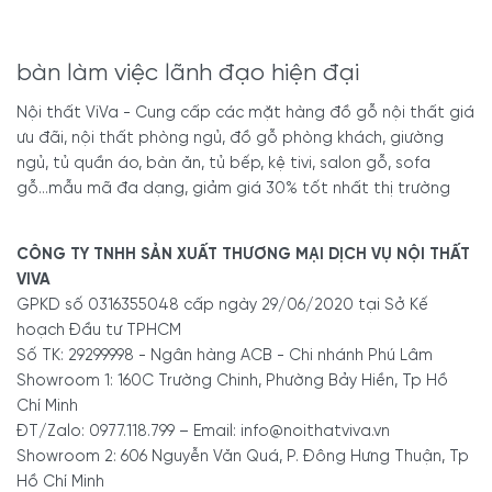
bàn làm việc lãnh đạo hiện đại
Nội thất ViVa - Cung cấp các mặt hàng đồ gỗ nội thất giá
ưu đãi, nội thất phòng ngủ, đồ gỗ phòng khách, giường
ngủ, tủ quần áo, bàn ăn, tủ bếp, kệ tivi, salon gỗ, sofa
gỗ...mẫu mã đa dạng, giảm giá 30% tốt nhất thị trường
CÔNG TY TNHH SẢN XUẤT THƯƠNG MẠI DỊCH VỤ NỘI THẤT
VIVA
GPKD số 0316355048 cấp ngày 29/06/2020 tại Sở Kế
hoạch Đầu tư TPHCM
Số TK: 29299998 - Ngân hàng ACB - Chi nhánh Phú Lâm
Showroom 1: 160C Trường Chinh, Phường Bảy Hiền, Tp Hồ
Chí Minh
ĐT/Zalo: 0977.118.799 – Email: info@noithatviva.vn
Showroom 2: 606 Nguyễn Văn Quá, P. Đông Hưng Thuận, Tp
Hồ Chí Minh