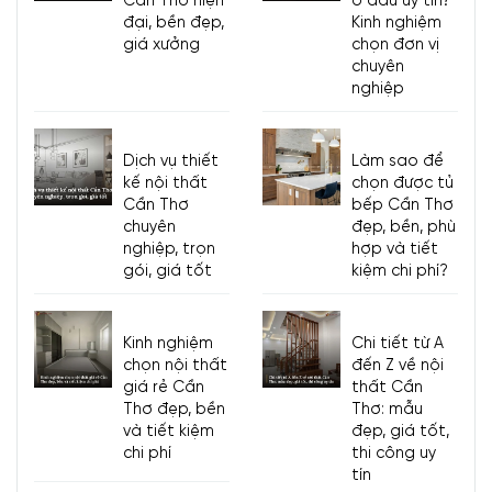
Cần Thơ hiện
ở đâu uy tín?
đại, bền đẹp,
Kinh nghiệm
giá xưởng
chọn đơn vị
chuyên
nghiệp
Dịch vụ thiết
Làm sao để
kế nội thất
chọn được tủ
Cần Thơ
bếp Cần Thơ
chuyên
đẹp, bền, phù
nghiệp, trọn
hợp và tiết
gói, giá tốt
kiệm chi phí?
Kinh nghiệm
Chi tiết từ A
chọn nội thất
đến Z về nội
giá rẻ Cần
thất Cần
Thơ đẹp, bền
Thơ: mẫu
và tiết kiệm
đẹp, giá tốt,
chi phí
thi công uy
tín