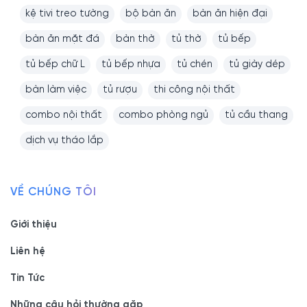
kệ tivi treo tường
bộ bàn ăn
bàn ăn hiện đại
bàn ăn mặt đá
bàn thờ
tủ thờ
tủ bếp
tủ bếp chữ L
tủ bếp nhựa
tủ chén
tủ giày dép
bàn làm việc
tủ rượu
thi công nội thất
combo nội thất
combo phòng ngủ
tủ cầu thang
dịch vụ tháo lắp
VỀ CHÚNG TÔI
Giới thiệu
Liên hệ
Tin Tức
Những câu hỏi thường gặp