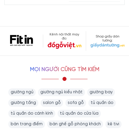
Kênh nội thất may
Shop giấy dán
đo:
tường:
MỌI NGƯỜI CŨNG TÌM KIẾM
giường ngủ
giường ngủ kiểu nhật
giường bay
giường tầng
salon gỗ
sofa gỗ
tủ quần áo
tủ quần áo cánh kính
tủ quần áo cửa lùa
bàn trang điểm
bàn ghế gỗ phòng khách
kệ tivi