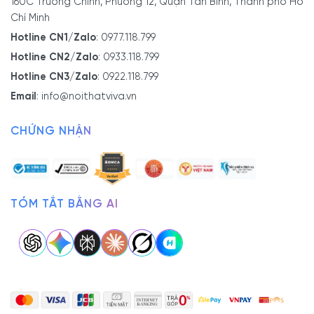
160C Trường Chinh, Phường 12, Quận Tân Bình, Thành phố Hồ
Chí Minh
Hotline CN1/Zalo
:
0977.118.799
Hotline CN2/Zalo
:
0933.118.799
Hotline CN3/Zalo
:
0922.118.799
Email
:
info@noithatviva.vn
CHỨNG NHẬN
TÓM TẮT BẰNG AI