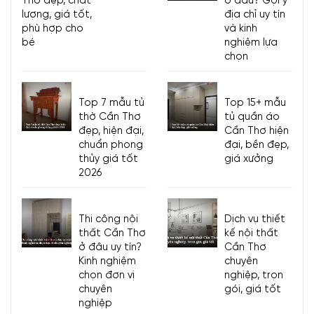
Thơ đẹp, chất
ở đâu? Gợi ý
lượng, giá tốt,
địa chỉ uy tín
phù hợp cho
và kinh
bé
nghiệm lựa
chọn
Top 7 mẫu tủ
Top 15+ mẫu
thờ Cần Thơ
tủ quần áo
đẹp, hiện đại,
Cần Thơ hiện
chuẩn phong
đại, bền đẹp,
thủy giá tốt
giá xưởng
2026
Thi công nội
Dịch vụ thiết
thất Cần Thơ
kế nội thất
ở đâu uy tín?
Cần Thơ
Kinh nghiệm
chuyên
chọn đơn vị
nghiệp, trọn
chuyên
gói, giá tốt
nghiệp