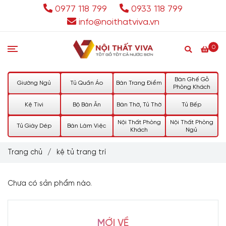
0977 118 799
0933 118 799
info@noithatviva.vn
0
Bàn Ghế Gỗ
Giường Ngủ
Tủ Quần Áo
Bàn Trang Điểm
Phòng Khách
Kệ Tivi
Bộ Bàn Ăn
Bàn Thờ, Tủ Thờ
Tủ Bếp
Nội Thất Phòng
Nội Thất Phòng
Tủ Giày Dép
Bàn Làm Việc
Khách
Ngủ
Trang chủ
/
kệ tủ trang trí
Chưa có sản phẩm nào.
MỚI VỀ