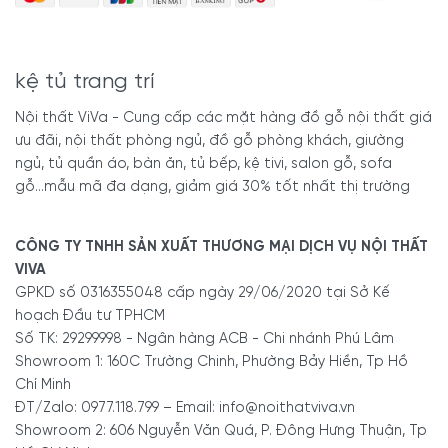
kệ tủ trang trí
Nội thất ViVa - Cung cấp các mặt hàng đồ gỗ nội thất giá
ưu đãi, nội thất phòng ngủ, đồ gỗ phòng khách, giường
ngủ, tủ quần áo, bàn ăn, tủ bếp, kệ tivi, salon gỗ, sofa
gỗ...mẫu mã đa dạng, giảm giá 30% tốt nhất thị trường
CÔNG TY TNHH SẢN XUẤT THƯƠNG MẠI DỊCH VỤ NỘI THẤT
VIVA
GPKD số 0316355048 cấp ngày 29/06/2020 tại Sở Kế
hoạch Đầu tư TPHCM
Số TK: 29299998 - Ngân hàng ACB - Chi nhánh Phú Lâm
Showroom 1: 160C Trường Chinh, Phường Bảy Hiền, Tp Hồ
Chí Minh
ĐT/Zalo: 0977.118.799 – Email: info@noithatviva.vn
Showroom 2: 606 Nguyễn Văn Quá, P. Đông Hưng Thuận, Tp