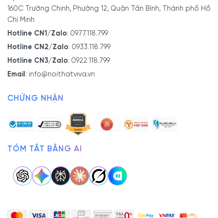
160C Trường Chinh, Phường 12, Quận Tân Bình, Thành phố Hồ
Chí Minh
Hotline CN1/Zalo
:
0977.118.799
Hotline CN2/Zalo
:
0933.118.799
Hotline CN3/Zalo
:
0922.118.799
Email
:
info@noithatviva.vn
CHỨNG NHẬN
TÓM TẮT BẰNG AI