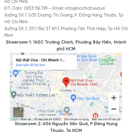
Hồ Chí Minh
ĐT/Zalo: 0933.118.799 – Email: info@noithatviva.vn
Xưởng SX 1: G35 Dương Thị Giang, P. Đông Hưng Thuận, Tp
Hồ Chí Minh
Xưởng SX 2: 551/156/37 KP7, Phường Tân Thới Hiệp, Tp Hồ Chí
Minh
Showroom 1: 160C Trường Chinh, Phường Bảy Hiền, thành
phố HCM
Showroom 2: 606 Nguyễn Văn Quá, P.Đông Hưng
Thuận, Tp HCM