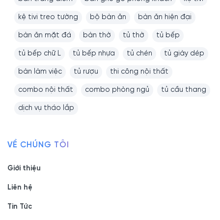
kệ tivi treo tường
bộ bàn ăn
bàn ăn hiện đại
bàn ăn mặt đá
bàn thờ
tủ thờ
tủ bếp
tủ bếp chữ L
tủ bếp nhựa
tủ chén
tủ giày dép
bàn làm việc
tủ rượu
thi công nội thất
combo nội thất
combo phòng ngủ
tủ cầu thang
dịch vụ tháo lắp
VỀ CHÚNG TÔI
Giới thiệu
Liên hệ
Tin Tức