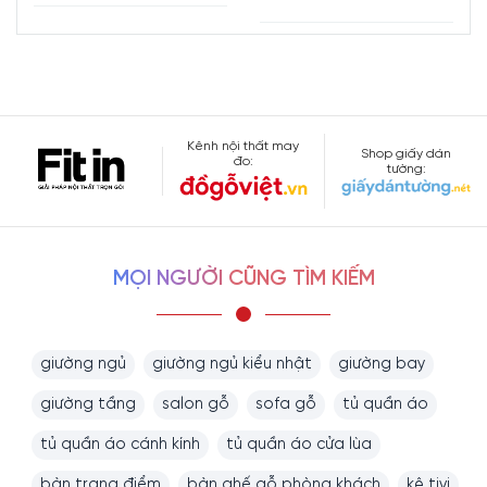
Kênh nội thất may
Shop giấy dán
đo:
tường:
MỌI NGƯỜI CŨNG TÌM KIẾM
giường ngủ
giường ngủ kiểu nhật
giường bay
giường tầng
salon gỗ
sofa gỗ
tủ quần áo
tủ quần áo cánh kính
tủ quần áo cửa lùa
bàn trang điểm
bàn ghế gỗ phòng khách
kệ tivi