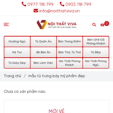
0977 118 799
0933 118 799
info@noithatviva.vn
0
Bàn Ghế Gỗ
Giường Ngủ
Tủ Quần Áo
Bàn Trang Điểm
Phòng Khách
Kệ Tivi
Bộ Bàn Ăn
Bàn Thờ, Tủ Thờ
Tủ Bếp
Nội Thất Phòng
Nội Thất Phòng
Tủ Giày Dép
Bàn Làm Việc
Khách
Ngủ
Trang chủ
/
mẫu tủ trưng bày mỹ phẩm đẹp
Chưa có sản phẩm nào.
MỚI VỀ