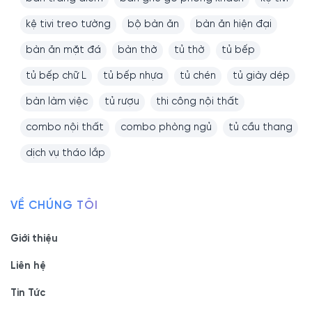
kệ tivi treo tường
bộ bàn ăn
bàn ăn hiện đại
bàn ăn mặt đá
bàn thờ
tủ thờ
tủ bếp
tủ bếp chữ L
tủ bếp nhựa
tủ chén
tủ giày dép
bàn làm việc
tủ rượu
thi công nội thất
combo nội thất
combo phòng ngủ
tủ cầu thang
dịch vụ tháo lắp
VỀ CHÚNG TÔI
Giới thiệu
Liên hệ
Tin Tức