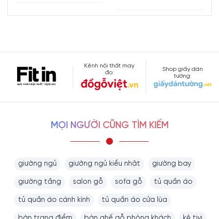
Kênh nội thất may
Shop giấy dán
đo:
tường:
MỌI NGƯỜI CŨNG TÌM KIẾM
giường ngủ
giường ngủ kiểu nhật
giường bay
giường tầng
salon gỗ
sofa gỗ
tủ quần áo
tủ quần áo cánh kính
tủ quần áo cửa lùa
bàn trang điểm
bàn ghế gỗ phòng khách
kệ tivi