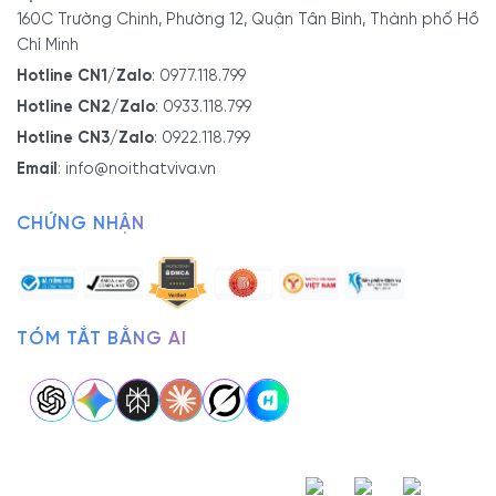
160C Trường Chinh, Phường 12, Quận Tân Bình, Thành phố Hồ
Chí Minh
Hotline CN1/Zalo
:
0977.118.799
Hotline CN2/Zalo
:
0933.118.799
Hotline CN3/Zalo
:
0922.118.799
Email
:
info@noithatviva.vn
CHỨNG NHẬN
TÓM TẮT BẰNG AI