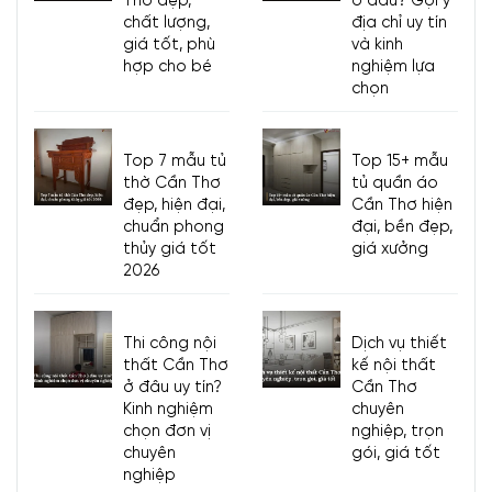
Thơ đẹp,
ở đâu? Gợi ý
chất lượng,
địa chỉ uy tín
giá tốt, phù
và kinh
hợp cho bé
nghiệm lựa
chọn
Top 7 mẫu tủ
Top 15+ mẫu
thờ Cần Thơ
tủ quần áo
đẹp, hiện đại,
Cần Thơ hiện
chuẩn phong
đại, bền đẹp,
thủy giá tốt
giá xưởng
2026
Thi công nội
Dịch vụ thiết
thất Cần Thơ
kế nội thất
ở đâu uy tín?
Cần Thơ
Kinh nghiệm
chuyên
chọn đơn vị
nghiệp, trọn
chuyên
gói, giá tốt
nghiệp