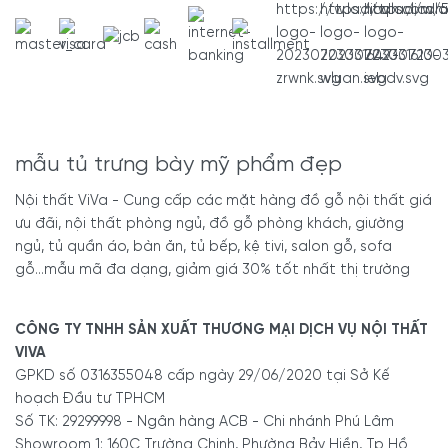
mẫu tủ trưng bày mỹ phẩm đẹp
Nội thất ViVa - Cung cấp các mặt hàng đồ gỗ nội thất giá
ưu đãi, nội thất phòng ngủ, đồ gỗ phòng khách, giường
ngủ, tủ quần áo, bàn ăn, tủ bếp, kệ tivi, salon gỗ, sofa
gỗ...mẫu mã đa dạng, giảm giá 30% tốt nhất thị trường
CÔNG TY TNHH SẢN XUẤT THƯƠNG MẠI DỊCH VỤ NỘI THẤT
VIVA
GPKD số 0316355048 cấp ngày 29/06/2020 tại Sở Kế
hoạch Đầu tư TPHCM
Số TK: 29299998 - Ngân hàng ACB - Chi nhánh Phú Lâm
Showroom 1: 160C Trường Chinh, Phường Bảy Hiền, Tp Hồ