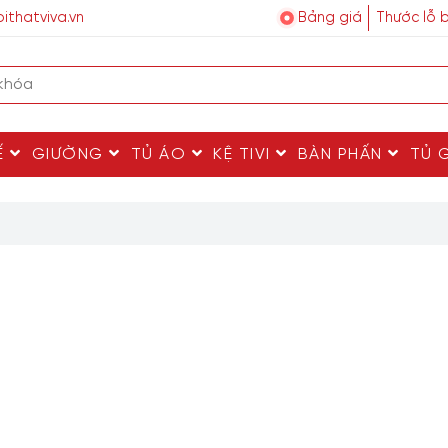
ithatviva.vn
Bảng giá
Thước lỗ 
Ế
GIƯỜNG
TỦ ÁO
KỆ TIVI
BÀN PHẤN
TỦ 