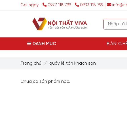
Gọi ngay
0977 118 799
0933 118 799
info@no
DANH MỤC
BÀN GH
Trang chủ
/
quầy lễ tân khách sạn
Chưa có sản phẩm nào.