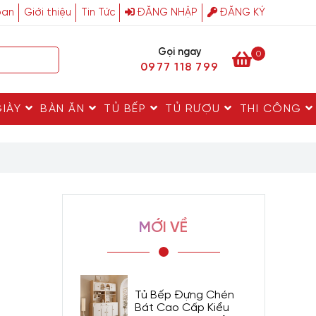
ban
Giới thiệu
Tin Tức
ĐĂNG NHẬP
ĐĂNG KÝ
Gọi ngay
0
0977 118 799
GIÀY
BÀN ĂN
TỦ BẾP
TỦ RƯỢU
THI CÔNG
MỚI VỀ
Tủ Bếp Đựng Chén
Bát Cao Cấp Kiểu