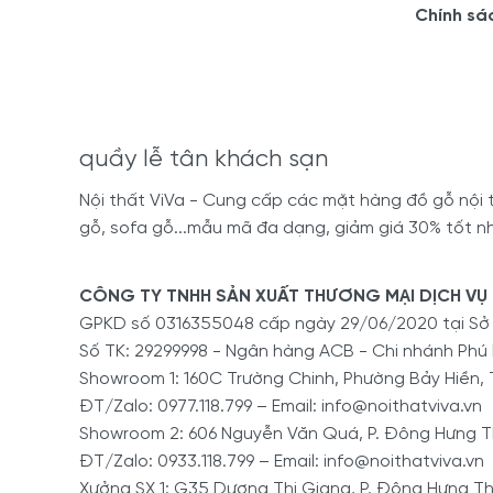
Chính sá
quầy lễ tân khách sạn
Nội thất ViVa - Cung cấp các mặt hàng đồ gỗ nội th
gỗ, sofa gỗ...mẫu mã đa dạng, giảm giá 30% tốt nh
CÔNG TY TNHH SẢN XUẤT THƯƠNG MẠI DỊCH VỤ 
GPKD số 0316355048 cấp ngày 29/06/2020 tại S
Số TK: 29299998 - Ngân hàng ACB - Chi nhánh Phú
Showroom 1: 160C Trường Chinh, Phường Bảy Hiền, 
ĐT/Zalo: 0977.118.799 – Email: info@noithatviva.vn
Showroom 2: 606 Nguyễn Văn Quá, P. Đông Hưng Th
ĐT/Zalo: 0933.118.799 – Email: info@noithatviva.vn
Xưởng SX 1: G35 Dương Thị Giang, P. Đông Hưng Th