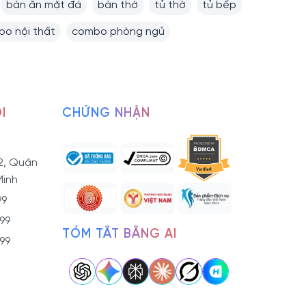
bàn ăn mặt đá
bàn thờ
tủ thờ
tủ bếp
o nội thất
combo phòng ngủ
I
CHỨNG NHẬN
2, Quận
Minh
99
799
TÓM TẮT BẰNG AI
799