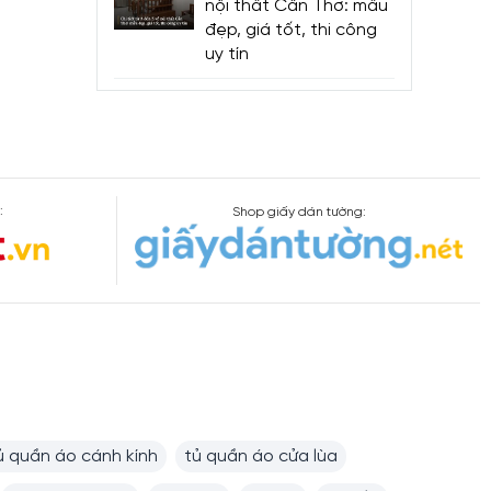
nội thất Cần Thơ: mẫu
đẹp, giá tốt, thi công
uy tín
:
Shop giấy dán tường:
ủ quần áo cánh kính
tủ quần áo cửa lùa