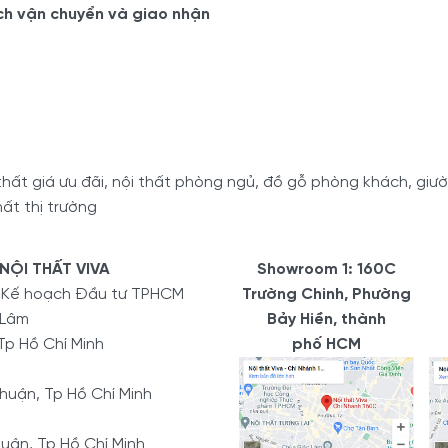
ch vận chuyển và giao nhận
ất giá ưu đãi, nội thất phòng ngủ, đồ gỗ phòng khách, giường
ất thị trường
NỘI THẤT VIVA
Showroom 1: 160C
ở Kế hoạch Đầu tư TPHCM
Trường Chinh, Phường
 Lâm
Bảy Hiền, thành
Tp Hồ Chí Minh
phố HCM
uận, Tp Hồ Chí Minh
uận, Tp Hồ Chí Minh