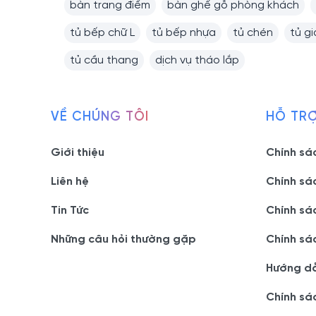
bàn trang điểm
bàn ghế gỗ phòng khách
tủ bếp chữ L
tủ bếp nhựa
tủ chén
tủ g
tủ cầu thang
dịch vụ tháo lắp
VỀ CHÚNG TÔI
HỖ TR
Giới thiệu
Chính sá
Liên hệ
Chính sá
Tin Tức
Chính sá
Những câu hỏi thường gặp
Chính sá
Hướng d
Chính sá