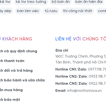
kệ tivi
kệ tivi treo tường
bộ bàn ăn
bàn ăn hiện đại
iày dép
bàn làm việc
tủ rượu
thi công nội thất
comb
Ợ KHÁCH HÀNG
LIÊN HỆ VỚI CHÚNG TÔ
Địa chỉ
ch và quy định chung
160C Trường Chinh, Phường 1
ch thanh toán
Tân Bình, Thành phố Hồ Chí 
Hotline CN1/Zalo
:
0977.118.7
ch đổi và trả hàng
Hotline CN2/Zalo
:
0933.118.
ch bảo hành và sữa chữa
Hotline CN3/Zalo
:
0922.118.
ẫn mua hàng
Email
:
info@noithatviva.vn
ch bảo mật