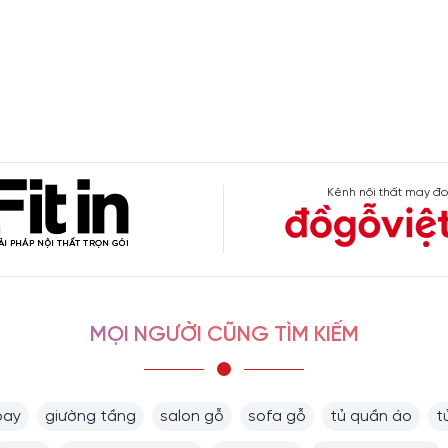
Kênh nội thất may đo
MỌI NGƯỜI CŨNG TÌM KIẾM
bay
giường tầng
salon gỗ
sofa gỗ
tủ quần áo
t