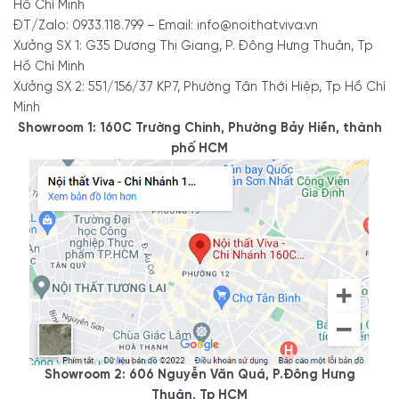
Hồ Chí Minh
ĐT/Zalo: 0933.118.799 – Email: info@noithatviva.vn
Xưởng SX 1: G35 Dương Thị Giang, P. Đông Hưng Thuận, Tp
Hồ Chí Minh
Xưởng SX 2: 551/156/37 KP7, Phường Tân Thới Hiệp, Tp Hồ Chí
Minh
Showroom 1: 160C Trường Chinh, Phường Bảy Hiền, thành
phố HCM
Showroom 2: 606 Nguyễn Văn Quá, P.Đông Hưng
Thuận, Tp HCM