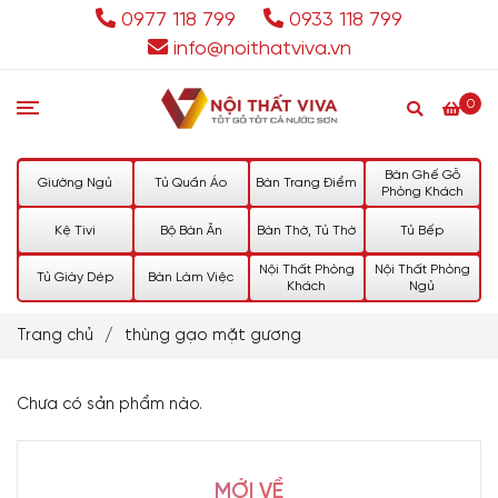
0977 118 799
0933 118 799
info@noithatviva.vn
0
Bàn Ghế Gỗ
Giường Ngủ
Tủ Quần Áo
Bàn Trang Điểm
Phòng Khách
Kệ Tivi
Bộ Bàn Ăn
Bàn Thờ, Tủ Thờ
Tủ Bếp
Nội Thất Phòng
Nội Thất Phòng
Tủ Giày Dép
Bàn Làm Việc
Khách
Ngủ
Trang chủ
/
thùng gạo mặt gương
Chưa có sản phẩm nào.
MỚI VỀ