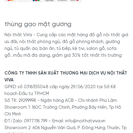
thùng gạo mặt gương
Nội thất ViVa - Cung cấp các mặt hàng đồ gỗ nội thất giá
ưu đãi, nội thất phòng ngủ, đồ gỗ phòng khách, giường
ngủ, tủ quần áo, bàn ăn, tủ bếp, kệ tivi, salon gỗ, sofa
gỗ...mẫu mã đa dạng, giảm giá 30% tốt nhất thị trường
CÔNG TY TNHH SẢN XUẤT THƯƠNG MẠI DỊCH VỤ NỘI THẤT
VIVA
GPKD số 0316355048 cấp ngày 29/06/2020 tại Sở Kế
hoạch Đầu tư TPHCM
Số TK: 29299998 - Ngân hàng ACB - Chi nhánh Phú Lâm
Showroom 1: 160C Trường Chinh, Phường Bảy Hiền, Tp Hồ
Chí Minh
ĐT/Zalo: 0977.118.799 – Email: info@noithatviva.vn
Showroom 2: 606 Nguyễn Văn Quá, P. Đông Hưng Thuận, Tp