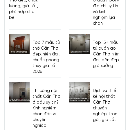
Thơ đẹp, chất
ở đâu? Gợi ý
lượng, giá tốt,
địa chỉ uy tín
phù hợp cho
và kinh
bé
nghiệm lựa
chọn
Top 7 mẫu tủ
Top 15+ mẫu
thờ Cần Thơ
tủ quần áo
đẹp, hiện đại,
Cần Thơ hiện
chuẩn phong
đại, bền đẹp,
thủy giá tốt
giá xưởng
2026
Thi công nội
Dịch vụ thiết
thất Cần Thơ
kế nội thất
ở đâu uy tín?
Cần Thơ
Kinh nghiệm
chuyên
chọn đơn vị
nghiệp, trọn
chuyên
gói, giá tốt
nghiệp