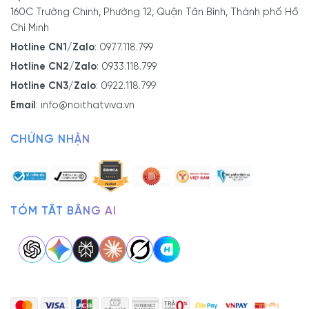
160C Trường Chinh, Phường 12, Quận Tân Bình, Thành phố Hồ
Chí Minh
Hotline CN1/Zalo
:
0977.118.799
Hotline CN2/Zalo
:
0933.118.799
Hotline CN3/Zalo
:
0922.118.799
Email
:
info@noithatviva.vn
CHỨNG NHẬN
TÓM TẮT BẰNG AI