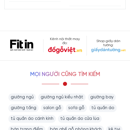
Kênh nội thất may
Shop giấy dán
đo:
tường:
MỌI NGƯỜI CŨNG TÌM KIẾM
giường ngủ
giường ngủ kiểu nhật
giường bay
giường tầng
salon gỗ
sofa gỗ
tủ quần áo
tủ quần áo cánh kính
tủ quần áo cửa lùa
bàn trang điểm
bàn ghế gỗ phòng khách
kệ tivi