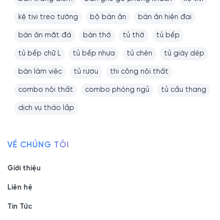
kệ tivi treo tường
bộ bàn ăn
bàn ăn hiện đại
bàn ăn mặt đá
bàn thờ
tủ thờ
tủ bếp
tủ bếp chữ L
tủ bếp nhựa
tủ chén
tủ giày dép
bàn làm việc
tủ rượu
thi công nội thất
combo nội thất
combo phòng ngủ
tủ cầu thang
dịch vụ tháo lắp
VỀ CHÚNG TÔI
Giới thiệu
Liên hệ
Tin Tức