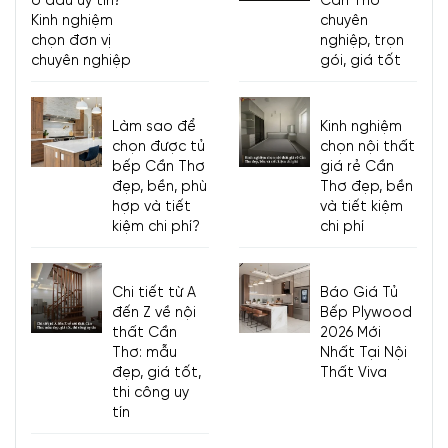
ở đâu uy tín?
Cần Thơ
Kinh nghiệm
chuyên
chọn đơn vị
nghiệp, trọn
chuyên nghiệp
gói, giá tốt
Làm sao để
Kinh nghiệm
chọn được tủ
chọn nội thất
bếp Cần Thơ
giá rẻ Cần
đẹp, bền, phù
Thơ đẹp, bền
hợp và tiết
và tiết kiệm
kiệm chi phí?
chi phí
Chi tiết từ A
Báo Giá Tủ
đến Z về nội
Bếp Plywood
thất Cần
2026 Mới
Thơ: mẫu
Nhất Tại Nội
đẹp, giá tốt,
Thất Viva
thi công uy
tín