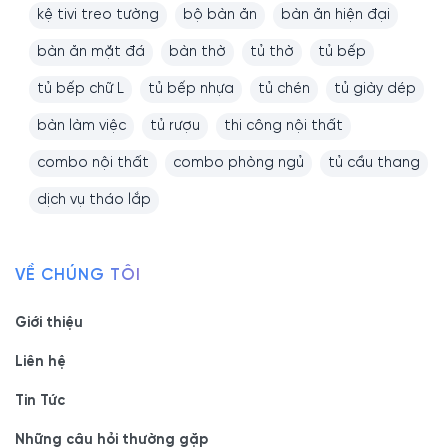
kệ tivi treo tường
bộ bàn ăn
bàn ăn hiện đại
bàn ăn mặt đá
bàn thờ
tủ thờ
tủ bếp
tủ bếp chữ L
tủ bếp nhựa
tủ chén
tủ giày dép
bàn làm việc
tủ rượu
thi công nội thất
combo nội thất
combo phòng ngủ
tủ cầu thang
dịch vụ tháo lắp
VỀ CHÚNG TÔI
Giới thiệu
Liên hệ
Tin Tức
Những câu hỏi thường gặp