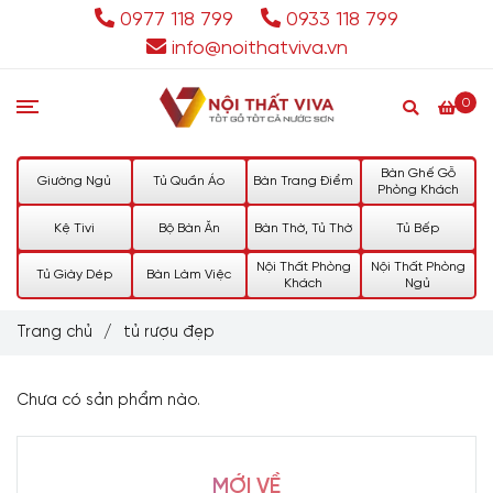
0977 118 799
0933 118 799
info@noithatviva.vn
0
Bàn Ghế Gỗ
Giường Ngủ
Tủ Quần Áo
Bàn Trang Điểm
Phòng Khách
Kệ Tivi
Bộ Bàn Ăn
Bàn Thờ, Tủ Thờ
Tủ Bếp
Nội Thất Phòng
Nội Thất Phòng
Tủ Giày Dép
Bàn Làm Việc
Khách
Ngủ
Trang chủ
/
tủ rượu đẹp
Chưa có sản phẩm nào.
MỚI VỀ