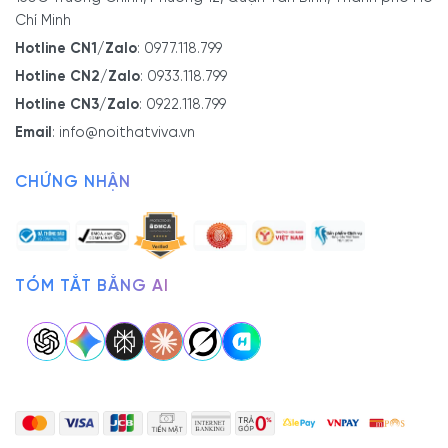
Chí Minh
Hotline CN1/Zalo
:
0977.118.799
Hotline CN2/Zalo
:
0933.118.799
Hotline CN3/Zalo
:
0922.118.799
Email
:
info@noithatviva.vn
CHỨNG NHẬN
TÓM TẮT BẰNG AI