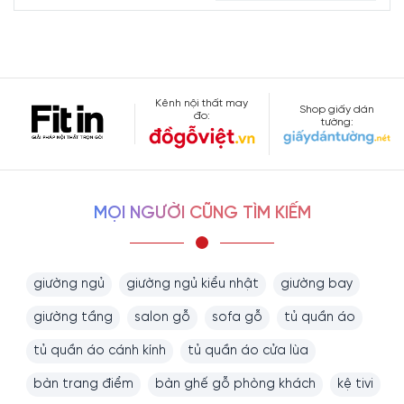
Kênh nội thất may
Shop giấy dán
đo:
tường:
MỌI NGƯỜI CŨNG TÌM KIẾM
giường ngủ
giường ngủ kiểu nhật
giường bay
giường tầng
salon gỗ
sofa gỗ
tủ quần áo
tủ quần áo cánh kính
tủ quần áo cửa lùa
bàn trang điểm
bàn ghế gỗ phòng khách
kệ tivi