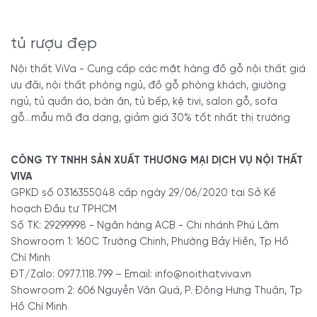
tủ rượu đẹp
Nội thất ViVa - Cung cấp các mặt hàng đồ gỗ nội thất giá
ưu đãi, nội thất phòng ngủ, đồ gỗ phòng khách, giường
ngủ, tủ quần áo, bàn ăn, tủ bếp, kệ tivi, salon gỗ, sofa
gỗ...mẫu mã đa dạng, giảm giá 30% tốt nhất thị trường
CÔNG TY TNHH SẢN XUẤT THƯƠNG MẠI DỊCH VỤ NỘI THẤT
VIVA
GPKD số 0316355048 cấp ngày 29/06/2020 tại Sở Kế
hoạch Đầu tư TPHCM
Số TK: 29299998 - Ngân hàng ACB - Chi nhánh Phú Lâm
Showroom 1: 160C Trường Chinh, Phường Bảy Hiền, Tp Hồ
Chí Minh
ĐT/Zalo: 0977.118.799 – Email: info@noithatviva.vn
Showroom 2: 606 Nguyễn Văn Quá, P. Đông Hưng Thuận, Tp
Hồ Chí Minh