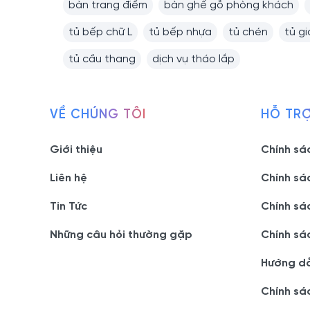
bàn trang điểm
bàn ghế gỗ phòng khách
tủ bếp chữ L
tủ bếp nhựa
tủ chén
tủ g
tủ cầu thang
dịch vụ tháo lắp
VỀ CHÚNG TÔI
HỖ TR
Giới thiệu
Chính sá
Liên hệ
Chính sá
Tin Tức
Chính sá
Những câu hỏi thường gặp
Chính sá
Hướng d
Chính sá