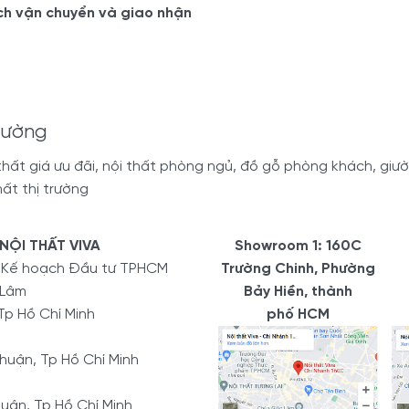
ch vận chuyển và giao nhận
tường
ất giá ưu đãi, nội thất phòng ngủ, đồ gỗ phòng khách, giường
ất thị trường
NỘI THẤT VIVA
Showroom 1: 160C
ở Kế hoạch Đầu tư TPHCM
Trường Chinh, Phường
 Lâm
Bảy Hiền, thành
Tp Hồ Chí Minh
phố HCM
uận, Tp Hồ Chí Minh
uận, Tp Hồ Chí Minh