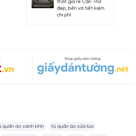
thất giá rẻ Cần Thơ
đẹp, bền và tiết kiệm
chi phí
:
Shop giấy dán tường:
ủ quần áo cánh kính
tủ quần áo cửa lùa