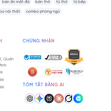
bàn ăn mặt đá
bàn thờ
tủ thờ
tủ bếp
o nội thất
combo phòng ngủ
I
CHỨNG NHẬN
2, Quận
Minh
99
799
TÓM TẮT BẰNG AI
799