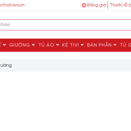
ithatviva.vn
Bảng giá
Thước lỗ 
Ế
GIƯỜNG
TỦ ÁO
KỆ TIVI
BÀN PHẤN
TỦ 
 tường