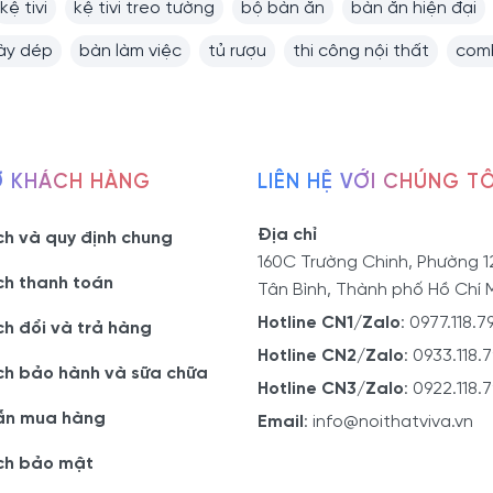
kệ tivi
kệ tivi treo tường
bộ bàn ăn
bàn ăn hiện đại
iày dép
bàn làm việc
tủ rượu
thi công nội thất
comb
Ợ KHÁCH HÀNG
LIÊN HỆ VỚI CHÚNG TÔ
Địa chỉ
ch và quy định chung
160C Trường Chinh, Phường 1
ch thanh toán
Tân Bình, Thành phố Hồ Chí 
Hotline CN1/Zalo
:
0977.118.7
ch đổi và trả hàng
Hotline CN2/Zalo
:
0933.118.
ch bảo hành và sữa chữa
Hotline CN3/Zalo
:
0922.118.
ẫn mua hàng
Email
:
info@noithatviva.vn
ch bảo mật