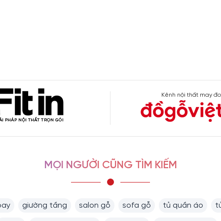
Kênh nội thất may đo
MỌI NGƯỜI CŨNG TÌM KIẾM
bay
giường tầng
salon gỗ
sofa gỗ
tủ quần áo
t