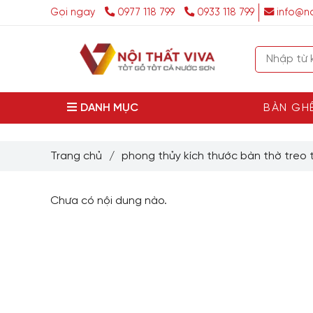
Gọi ngay
0977 118 799
0933 118 799
info@no
DANH MỤC
BÀN GH
Trang chủ
/
phong thủy kích thước bàn thờ treo
Chưa có nội dung nào.