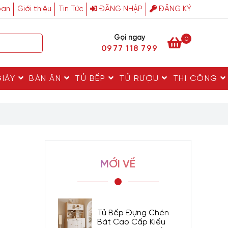
ban
Giới thiệu
Tin Tức
ĐĂNG NHẬP
ĐĂNG KÝ
Gọi ngay
0
0977 118 799
GIÀY
BÀN ĂN
TỦ BẾP
TỦ RƯỢU
THI CÔNG
MỚI VỀ
Tủ Bếp Đựng Chén
Bát Cao Cấp Kiểu