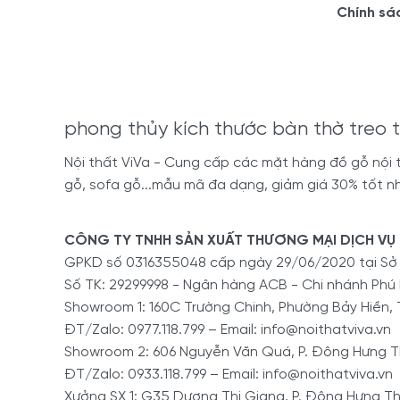
Chính sá
phong thủy kích thước bàn thờ treo 
Nội thất ViVa - Cung cấp các mặt hàng đồ gỗ nội th
gỗ, sofa gỗ...mẫu mã đa dạng, giảm giá 30% tốt nh
CÔNG TY TNHH SẢN XUẤT THƯƠNG MẠI DỊCH VỤ 
GPKD số 0316355048 cấp ngày 29/06/2020 tại S
Số TK: 29299998 - Ngân hàng ACB - Chi nhánh Phú
Showroom 1: 160C Trường Chinh, Phường Bảy Hiền, 
ĐT/Zalo: 0977.118.799 – Email: info@noithatviva.vn
Showroom 2: 606 Nguyễn Văn Quá, P. Đông Hưng Th
ĐT/Zalo: 0933.118.799 – Email: info@noithatviva.vn
Xưởng SX 1: G35 Dương Thị Giang, P. Đông Hưng Th